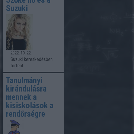
Szőke nő és a
Suzuki
2022. 10. 22.
Suzuki kereskedésben
történt
Tanulmányi
kirándulásra
mennek a
kisiskolások a
rendőrségre