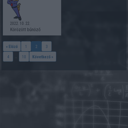
2022. 10. 22.
Körözött bűnöző
« Előző
1
2
3
…
4
10
Következő »