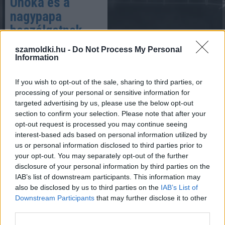
Unoka és a
nagypapa
beszélgetnek
szamoldki.hu -
Do Not Process My Personal
Information
If you wish to opt-out of the sale, sharing to third parties, or
2022. 10. 24.
processing of your personal or sensitive information for
Hány éves vagy nagypapa?
targeted advertising by us, please use the below opt-out
Érdeklődik az unoka egy
section to confirm your selection. Please note that after your
napon.
opt-out request is processed you may continue seeing
interest-based ads based on personal information utilized by
Szűzlány
us or personal information disclosed to third parties prior to
your opt-out. You may separately opt-out of the further
dilemmája a
disclosure of your personal information by third parties on the
nászéjszaka
IAB’s list of downstream participants. This information may
előtt
also be disclosed by us to third parties on the
IAB’s List of
Downstream Participants
that may further disclose it to other
third parties.