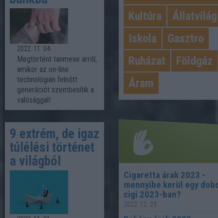
Kultúra
Állatvilág
Iskola
Gasztro
2022. 11. 04.
Ruházat
Földgáz
Megtörtént tanmese arról,
amikor az on-line
technológián felnőtt
Áram
generációt szembesítik a
valósággal!
9 extrém, de igaz
túlélési történet
a világból
Cigaretta árak 2023 -
mennyibe kerül egy dob
Legnépszer
cigi 2023-ban?
2022. 12. 29.