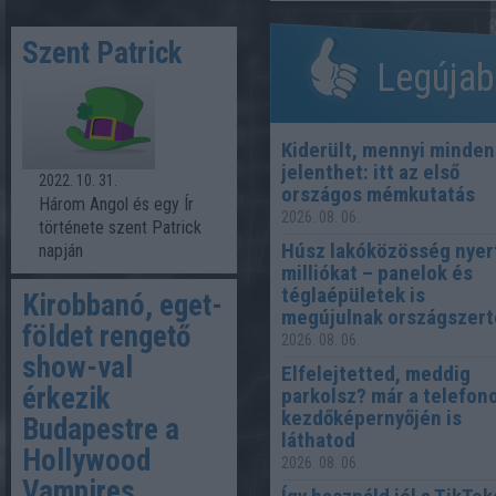
Szent Patrick
Legújab
Kiderült, mennyi minden
jelenthet: itt az első
2022. 10. 31.
országos mémkutatás
Három Angol és egy Ír
2026. 08. 06.
története szent Patrick
Húsz lakóközösség nyer
napján
milliókat – panelok és
téglaépületek is
Kirobbanó, eget-
megújulnak országszert
földet rengető
2026. 08. 06.
show-val
Elfelejtetted, meddig
érkezik
parkolsz? már a telefon
kezdőképernyőjén is
Budapestre a
láthatod
Hollywood
2026. 08. 06.
Vampires