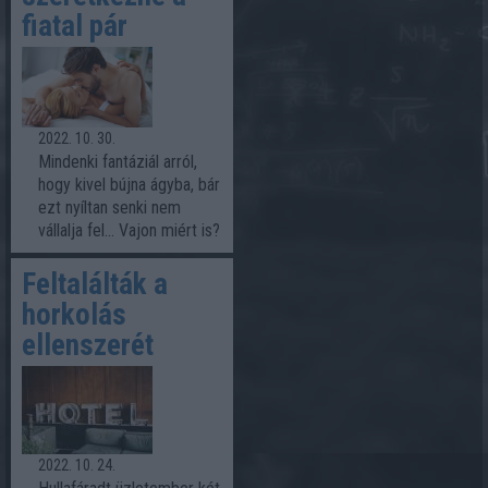
fiatal pár
2022. 10. 30.
Mindenki fantáziál arról,
hogy kivel bújna ágyba, bár
ezt nyíltan senki nem
vállalja fel... Vajon miért is?
Feltalálták a
horkolás
ellenszerét
2022. 10. 24.