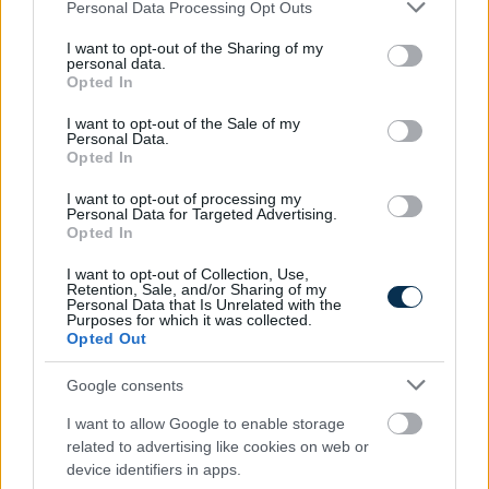
Please note that this website/app uses one or more Google
Personal Data Processing Opt Outs
2022. 10. 24.
services and may gather and store information including but
Szexuális gyorstalpaló
not limited to your visit or usage behaviour. You may click to
I want to opt-out of the Sharing of my
personal data.
nászéjszaka előtt
grant or deny consent to Google and its third-party tags to
Opted In
Anyukától
use your data for below specified purposes in below Google
consent section.
I want to opt-out of the Sale of my
Kopasz katona
Personal Data.
Opted In
levele a
I want to opt-out of processing my
laktanyából
Personal Data for Targeted Advertising.
Opted In
I want to opt-out of Collection, Use,
Retention, Sale, and/or Sharing of my
Personal Data that Is Unrelated with the
Purposes for which it was collected.
2022. 10. 24.
Opted Out
Első levél a kopasz
katonától szüleinek a
Google consents
laktanyából
I want to allow Google to enable storage
Az operátorok
related to advertising like cookies on web or
device identifiers in apps.
tízparancsolata: