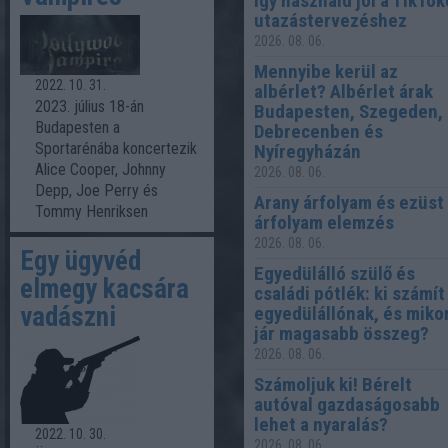
Így használd jól a TikTok
utazástervezéshez
2026. 08. 06.
Mennyibe kerül az
2022. 10. 31.
albérlet? Albérlet árak
2023. július 18-án
Budapesten, Szegeden,
Budapesten a
Debrecenben és
Sportarénába koncertezik
Nyíregyházán
Alice Cooper, Johnny
2026. 08. 06.
Depp, Joe Perry és
Arany árfolyam és ezüst
Tommy Henriksen
árfolyam elemzés
2026. 08. 06.
Egy ügyvéd
Egyedülálló szülő és
elmegy kacsára
családi pótlék: ki számít
vadászni
egyedülállónak, és miko
jár magasabb összeg?
2026. 08. 06.
Számoljuk ki! Bérelt
autóval gazdaságosabb
lehet a nyaralás?
2022. 10. 30.
2026. 08. 06.