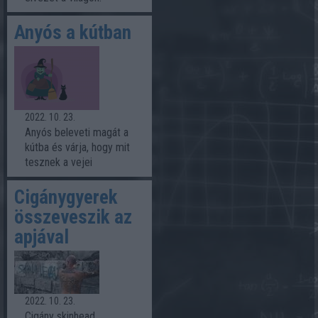
Anyós a kútban
2022. 10. 23.
Anyós beleveti magát a
kútba és várja, hogy mit
tesznek a vejei
Cigánygyerek
összeveszik az
apjával
2022. 10. 23.
Cigány skinhead