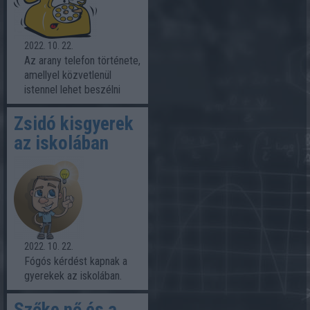
2022. 10. 22.
Az arany telefon története,
amellyel közvetlenül
istennel lehet beszélni
Zsidó kisgyerek
az iskolában
2022. 10. 22.
Fógós kérdést kapnak a
gyerekek az iskolában.