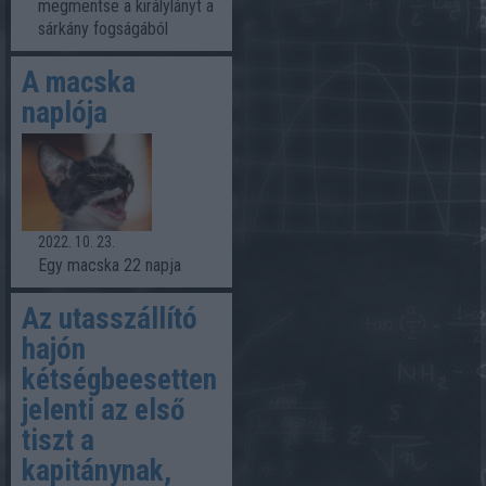
megmentse a királylányt a
sárkány fogságából
A macska
naplója
2022. 10. 23.
Egy macska 22 napja
Az utasszállító
hajón
kétségbeesetten
jelenti az első
tiszt a
kapitánynak,