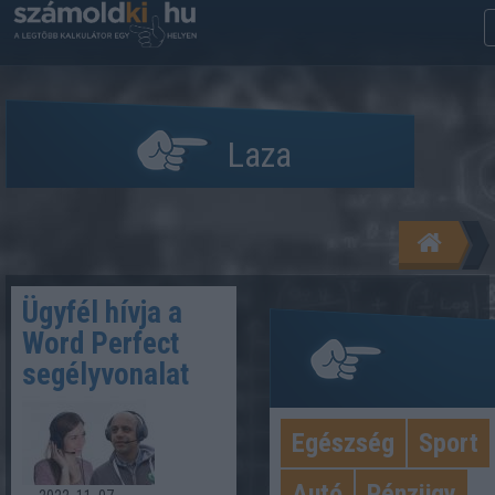
Laza
Ügyfél hívja a
Word Perfect
segélyvonalat
Egészség
Sport
Kategóriák
Autó
Pénzügy