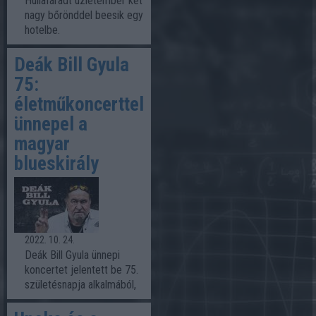
Hullafáradt üzletember két
nagy bőrönddel beesik egy
hotelbe.
Deák Bill Gyula
75:
életműkoncerttel
ünnepel a
magyar
blueskirály
2022. 10. 24.
Deák Bill Gyula ünnepi
koncertet jelentett be 75.
születésnapja alkalmából,