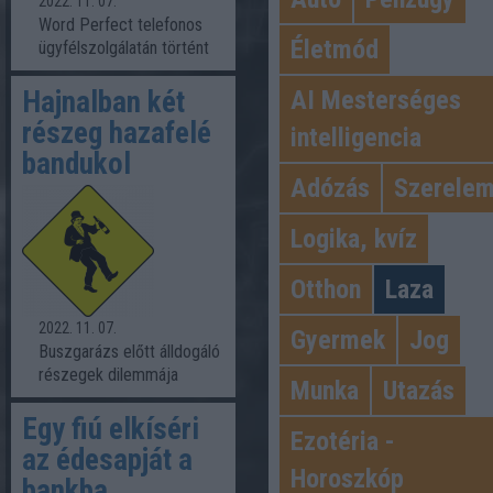
2022. 11. 07.
Word Perfect telefonos
Életmód
ügyfélszolgálatán történt
Hajnalban két
AI Mesterséges
részeg hazafelé
intelligencia
bandukol
Adózás
Szerele
Logika, kvíz
Otthon
Laza
2022. 11. 07.
Gyermek
Jog
Buszgarázs előtt álldogáló
részegek dilemmája
Munka
Utazás
Egy fiú elkíséri
Ezotéria -
az édesapját a
Horoszkóp
bankba