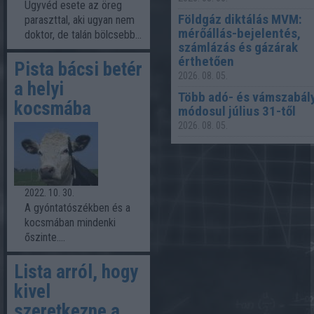
Ügyvéd esete az öreg
Földgáz diktálás MVM:
paraszttal, aki ugyan nem
mérőállás-bejelentés,
doktor, de talán bölcsebb...
számlázás és gázárak
érthetően
Pista bácsi betér
2026. 08. 05.
a helyi
Több adó- és vámszabály
kocsmába
módosul július 31-től
2026. 08. 05.
2022. 10. 30.
A gyóntatószékben és a
kocsmában mindenki
őszinte....
Lista arról, hogy
kivel
szeretkezne a