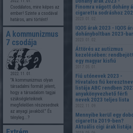
Dohány árak 2023 -
2022. 11. 01.
Finomra vágott dohány á
Csodálatos, mire képes az
cigaretta sodráshoz 20
ember! Szinte a csodával
2023. 01. 02.
határos, ami történt!
IQOS árak 2023 - IQOS ár
A kommunizmus
dohányboltban 2023-ba
2023. 01. 02.
7 csodája
Áttörés az autizmus
kezelésében: rendbejöt
egy magyar kisfiú
2017. 05. 01.
2022. 11. 01.
Fiú utónevek 2023 -
"A kommunizmus olyan
Hivatalos fiú keresztne
társadalmi formát jelent,
listája ABC rendben 202
hogy a társadalom tagjai
anyakönyvezhető férfi
szükségleteiknek
nevek 2023 teljes lista
megfelelően részesednek
2022. 11. 09.
az anyagi javakból." És
Mennyibe kerül egy dob
tényleg....?
cigaretta 2019-ben?
Aktuális cigi árak listája
Extrém
2019. 05. 06.