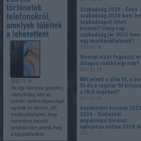
történetek
Szabadság 2024 - Éves
telefonokról,
szabadság 2024-ben: há
szabadnapot lehet
amelyek túlélték
kivenni? Hány nap
a lehetetlent
szabadság jár 2024-ben
egy munkavállalónak?
2023. 07. 18.
Mennyi vizet fogyaszt e
átlagos család egy nap?
2017. 01. 04.
Mit jelent a slim fit, a b
2022. 11. 01.
fit és a regular fit kifej
Ha egy telefonra gondolsz,
a férfi ingeken?
valószínűleg nem az
2017. 02. 02.
extrém túlélési képességei
Anyakönyvi kivonat 2023
ugranak be először, sőt
2024 - Születési
megkockáztatom, hogy
anyakönyvi kivonat
semmilyen hasonló
igénylése online 2024-
gondolat nem jelenik meg
2022. 11. 17.
a képzeletedben.