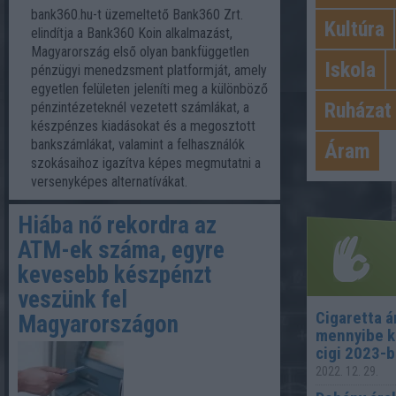
bank360.hu-t üzemeltető Bank360 Zrt.
Kultúra
elindítja a Bank360 Koin alkalmazást,
Magyarország első olyan bankfüggetlen
Iskola
pénzügyi menedzsment platformját, amely
egyetlen felületen jeleníti meg a különböző
Ruházat
pénzintézeteknél vezetett számlákat, a
készpénzes kiadásokat és a megosztott
bankszámlákat, valamint a felhasználók
Áram
szokásaihoz igazítva képes megmutatni a
versenyképes alternatívákat.
Hiába nő rekordra az
ATM-ek száma, egyre
kevesebb készpénzt
veszünk fel
Cigaretta á
Magyarországon
mennyibe k
Legn
cigi 2023-
2022. 12. 29.