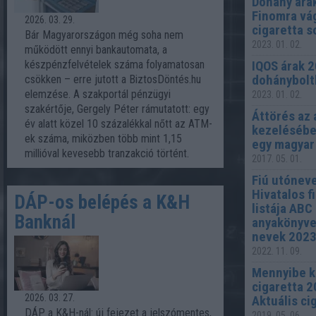
Dohány ára
Finomra vá
2026. 03. 29.
cigaretta 
Bár Magyarországon még soha nem
2023. 01. 02.
működött ennyi bankautomata, a
készpénzfelvételek száma folyamatosan
IQOS árak 2
dohánybolt
csökken – erre jutott a BiztosDöntés.hu
elemzése. A szakportál pénzügyi
2023. 01. 02.
szakértője, Gergely Péter rámutatott: egy
Áttörés az
év alatt közel 10 százalékkal nőtt az ATM-
kezelésébe
ek száma, miközben több mint 1,15
egy magyar 
millióval kevesebb tranzakció történt.
2017. 05. 01.
Fiú utónev
Hivatalos f
DÁP-os belépés a K&H
listája ABC
Banknál
anyakönyve
nevek 2023 
2022. 11. 09.
Mennyibe k
cigaretta 
2026. 03. 27.
Aktuális cig
DÁP a K&H-nál: új fejezet a jelszómentes,
2019. 05. 06.