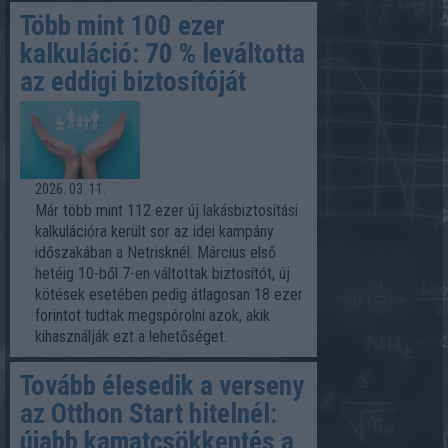
Több mint 100 ezer
kalkuláció: 70 % leváltotta
az eddigi biztosítóját
2026. 03. 11.
Már több mint 112 ezer új lakásbiztosítási
kalkulációra került sor az idei kampány
időszakában a Netrisknél. Március első
hetéig 10-ből 7-en váltottak biztosítót, új
kötések esetében pedig átlagosan 18 ezer
forintot tudtak megspórolni azok, akik
kihasználják ezt a lehetőséget.
Tovább élesedik a verseny
az Otthon Start hitelnél:
újabb kamatcsökkentés a