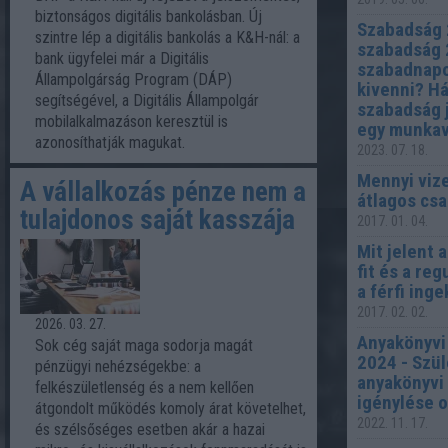
biztonságos digitális bankolásban. Új
Szabadság 
szintre lép a digitális bankolás a K&H-nál: a
szabadság 
bank ügyfelei már a Digitális
szabadnapo
Állampolgárság Program (DÁP)
kivenni? H
segítségével, a Digitális Állampolgár
szabadság 
mobilalkalmazáson keresztül is
egy munkav
azonosíthatják magukat.
2023. 07. 18.
Mennyi vize
A vállalkozás pénze nem a
átlagos csa
tulajdonos saját kasszája
2017. 01. 04.
Mit jelent a
fit és a reg
a férfi ing
2017. 02. 02.
2026. 03. 27.
Anyakönyvi 
Sok cég saját maga sodorja magát
2024 - Szül
pénzügyi nehézségekbe: a
anyakönyvi
felkészületlenség és a nem kellően
igénylése 
átgondolt működés komoly árat követelhet,
2022. 11. 17.
és szélsőséges esetben akár a hazai