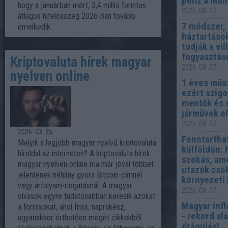
pénz a mun
hogy a januárban mért, 3,4 millió forintos
2026. 08. 07.
átlagos hitelösszeg 2026-ban tovább
7 módszer,
emelkedik.
háztartáso
tudják a vi
fogyasztás
Kriptovaluta hírek magyar
2026. 08. 07.
nyelven online
1 éves műsz
ezért szigo
mentők és 
járművek e
2026. 08. 07.
2026. 03. 25.
Fenntartha
Melyik a legjobb magyar nyelvű kriptovaluta
külföldön: 
híroldal az interneten? A kriptovaluta hírek
szokás, ame
magyar nyelven online ma már jóval többet
utazók csö
jelentenek néhány gyors Bitcoin-címnél
környezeti
vagy árfolyam-riogatásnál. A magyar
2026. 08. 07.
olvasók egyre tudatosabban keresik azokat
Magyar infl
a forrásokat, ahol friss, naprakész,
- rekord al
ugyanakkor érthetően megírt cikkekből
drágulás!