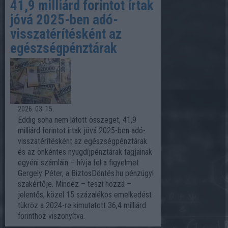
41,9 milliárd forintot írtak
jóvá 2025-ben adó-
visszatérítésként az
egészségpénztárak
2026. 03. 15.
Eddig soha nem látott összeget, 41,9
milliárd forintot írtak jóvá 2025-ben adó-
visszatérítésként az egészségpénztárak
és az önkéntes nyugdíjpénztárak tagjainak
egyéni számláin – hívja fel a figyelmet
Gergely Péter, a BiztosDöntés.hu pénzügyi
szakértője. Mindez – teszi hozzá –
jelentős, közel 15 százalékos emelkedést
tükröz a 2024-re kimutatott 36,4 milliárd
forinthoz viszonyítva.