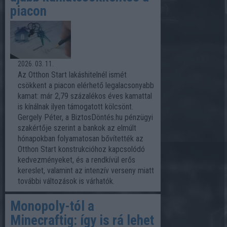
piacon
2026. 03. 11.
Az Otthon Start lakáshitelnél ismét
csökkent a piacon elérhető legalacsonyabb
kamat: már 2,79 százalékos éves kamattal
is kínálnak ilyen támogatott kölcsönt.
Gergely Péter, a BiztosDöntés.hu pénzügyi
szakértője szerint a bankok az elmúlt
hónapokban folyamatosan bővítették az
Otthon Start konstrukcióhoz kapcsolódó
kedvezményeket, és a rendkívül erős
kereslet, valamint az intenzív verseny miatt
további változások is várhatók.
Monopoly-tól a
Minecraftig: így is rá lehet