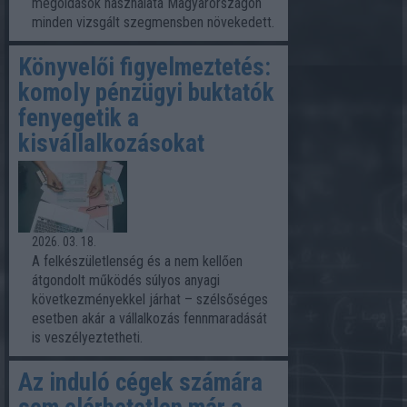
megoldások használata Magyarországon
minden vizsgált szegmensben növekedett.
Könyvelői figyelmeztetés:
komoly pénzügyi buktatók
fenyegetik a
kisvállalkozásokat
2026. 03. 18.
A felkészületlenség és a nem kellően
átgondolt működés súlyos anyagi
következményekkel járhat – szélsőséges
esetben akár a vállalkozás fennmaradását
is veszélyeztetheti.
Az induló cégek számára