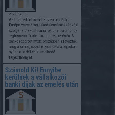
2026. 02. 18.
Az UniCreditet ismét Közép- és Kelet-
Európa vezető kereskedelemfinanszírozási
szolgáltatójaként ismerték el a Euromoney
legfrissebb Trade Finance felmérésén. A
bankcsoportot nyolc országban szavazták
meg a címre, ezzel is kiemelve a régióban
nyújtott stabil és kiemelkedő
teljesítményét.
Számold Ki! Ennyibe
kerülnek a vállalkozói
banki díjak az emelés után