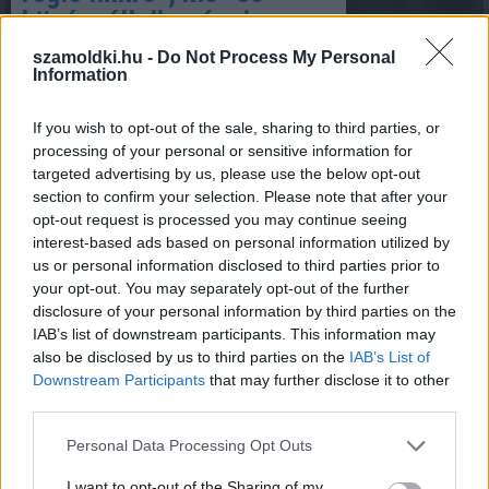
középvállalkozásai
számára
szamoldki.hu -
Do Not Process My Personal
Information
If you wish to opt-out of the sale, sharing to third parties, or
processing of your personal or sensitive information for
2026. 03. 06.
targeted advertising by us, please use the below opt-out
Az UniCredit elindította az „UniCredit for
section to confirm your selection. Please note that after your
CEE” kezdeményezés következő
opt-out request is processed you may continue seeing
szakaszát, ami 2027 végéig több mint 2,6
interest-based ads based on personal information utilized by
milliárd eurónyi finanszírozási megoldással
us or personal information disclosed to third parties prior to
erősíti a kis- és középvállalkozások,
your opt-out. You may separately opt-out of the further
valamint a mikrovállalkozások hosszú távú
disclosure of your personal information by third parties on the
támogatását a közép- és kelet-európai
IAB’s list of downstream participants. This information may
régióban.
also be disclosed by us to third parties on the
IAB’s List of
Downstream Participants
that may further disclose it to other
Hó okozta károk és
third parties.
kátyúkárok a biztosítási
Please note that this website/app uses one or more Google
Personal Data Processing Opt Outs
piacon
services and may gather and store information including but
not limited to your visit or usage behaviour. You may click to
I want to opt-out of the Sharing of my