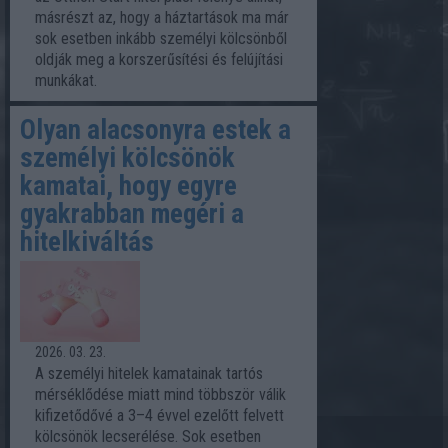
másrészt az, hogy a háztartások ma már
sok esetben inkább személyi kölcsönből
oldják meg a korszerűsítési és felújítási
munkákat.
Olyan alacsonyra estek a
személyi kölcsönök
kamatai, hogy egyre
gyakrabban megéri a
hitelkiváltás
2026. 03. 23.
A személyi hitelek kamatainak tartós
mérséklődése miatt mind többször válik
kifizetődővé a 3–4 évvel ezelőtt felvett
kölcsönök lecserélése. Sok esetben