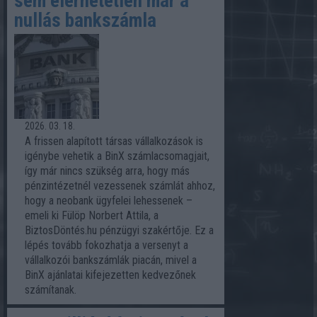
sem elérhetetlen már a
nullás bankszámla
2026. 03. 18.
A frissen alapított társas vállalkozások is
igénybe vehetik a BinX számlacsomagjait,
így már nincs szükség arra, hogy más
pénzintézetnél vezessenek számlát ahhoz,
hogy a neobank ügyfelei lehessenek –
emeli ki Fülöp Norbert Attila, a
BiztosDöntés.hu pénzügyi szakértője. Ez a
lépés tovább fokozhatja a versenyt a
vállalkozói bankszámlák piacán, mivel a
BinX ajánlatai kifejezetten kedvezőnek
számítanak.