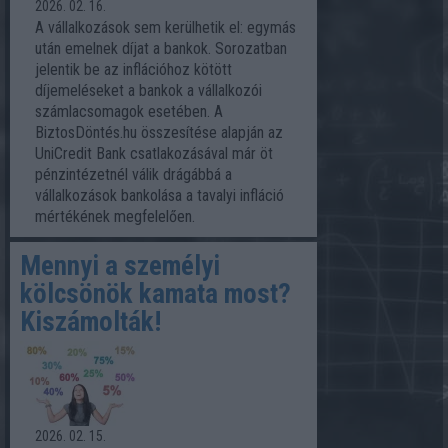
2026. 02. 16.
A vállalkozások sem kerülhetik el: egymás
után emelnek díjat a bankok. Sorozatban
jelentik be az inflációhoz kötött
díjemeléseket a bankok a vállalkozói
számlacsomagok esetében. A
BiztosDöntés.hu összesítése alapján az
UniCredit Bank csatlakozásával már öt
pénzintézetnél válik drágábbá a
vállalkozások bankolása a tavalyi infláció
mértékének megfelelően.
Mennyi a személyi
kölcsönök kamata most?
Kiszámolták!
2026. 02. 15.