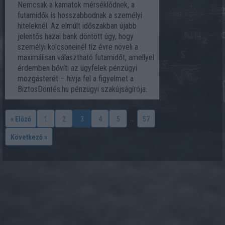
Nemcsak a kamatok mérséklődnek, a
futamidők is hosszabbodnak a személyi
hiteleknél. Az elmúlt időszakban újabb
jelentős hazai bank döntött úgy, hogy
személyi kölcsöneinél tíz évre növeli a
maximálisan választható futamidőt, amellyel
érdemben bővíti az ügyfelek pénzügyi
mozgásterét – hívja fel a figyelmet a
BiztosDöntés.hu pénzügyi szakújságírója.
…
« Előző
1
2
3
4
5
57
Következő »