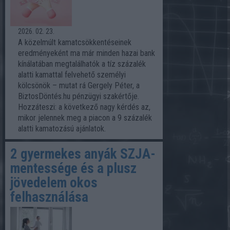
2026. 02. 23.
A közelmúlt kamatcsökkentéseinek
eredményeként ma már minden hazai bank
kínálatában megtalálhatók a tíz százalék
alatti kamattal felvehető személyi
kölcsönök – mutat rá Gergely Péter, a
BiztosDöntés.hu pénzügyi szakértője.
Hozzáteszi: a következő nagy kérdés az,
mikor jelennek meg a piacon a 9 százalék
alatti kamatozású ajánlatok.
2 gyermekes anyák SZJA-
mentessége és a plusz
jövedelem okos
felhasználása