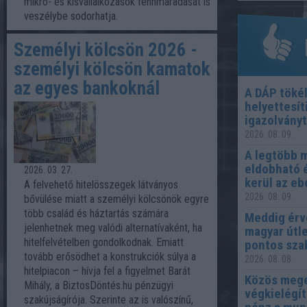
mikro- és kisvállalkozások fennmaradását is
veszélybe sodorhatja.
Személyi kölcsön 2026 -
személyi kölcsön kamatok
az egyes bankoknál
A DÁP töké
helyettesít
igazolvány
2026. 08. 09.
A legtöbb 
eldobható 
2026. 03. 27.
kerül az e
A felvehető hitelösszegek látványos
2026. 08. 09.
bővülése miatt a személyi kölcsönök egyre
több család és háztartás számára
Meddig érv
jelenhetnek meg valódi alternatívaként, ha
magyar útle
hitelfelvételben gondolkodnak. Emiatt
pontos sza
tovább erősödhet a konstrukciók súlya a
2026. 08. 08.
hitelpiacon – hívja fel a figyelmet Barát
Közös meg
Mihály, a BiztosDöntés.hu pénzügyi
végkielégít
szakújságírója. Szerinte az is valószínű,