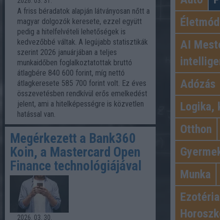
2026. 03. 31.
A friss béradatok alapján látványosan nőtt a
Életmód
magyar dolgozók keresete, ezzel együtt
pedig a hitelfelvételi lehetőségek is
kedvezőbbé váltak. A legújabb statisztikák
AI Mest
szerint 2026 januárjában a teljes
intellig
munkaidőben foglalkoztatottak bruttó
átlagbére 840 600 forint, míg nettó
Adózás
átlagkeresete 585 700 forint volt. Ez éves
összevetésben rendkívül erős emelkedést
jelent, ami a hitelképességre is közvetlen
Logika, 
hatással van.
Otthon
Megérkezett a Bank360
Koin, a Mastercard Open
Gyerme
Finance technológiájával
Munka
Ezotéria
Horoszk
2026. 03. 30.