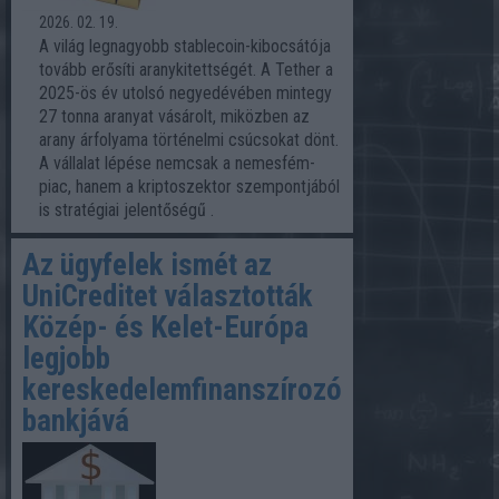
2026. 02. 19.
A világ legnagyobb stablecoin-kibocsátója
tovább erősíti aranykitettségét. A Tether a
2025-ös év utolsó negyedévében mintegy
27 tonna aranyat vásárolt, miközben az
arany árfolyama történelmi csúcsokat dönt.
A vállalat lépése nemcsak a nemesfém-
piac, hanem a kriptoszektor szempontjából
is stratégiai jelentőségű .
Az ügyfelek ismét az
UniCreditet választották
Közép- és Kelet-Európa
legjobb
kereskedelemfinanszírozó
bankjává