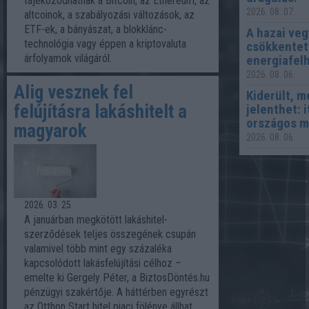
tájékozódhatnak a Bitcoin, az Ethereum, az
2026. 08. 07.
altcoinok, a szabályozási változások, az
ETF-ek, a bányászat, a blokklánc-
A hazai veg
technológia vagy éppen a kriptovaluta
csökkentet
árfolyamok világáról.
energiafel
2026. 08. 06.
Alig vesznek fel
Kiderült, 
felújításra lakáshitelt a
jelenthet: i
országos 
magyarok
2026. 08. 06.
2026. 03. 25.
A januárban megkötött lakáshitel-
szerződések teljes összegének csupán
valamivel több mint egy százaléka
kapcsolódott lakásfelújítási célhoz –
emelte ki Gergely Péter, a BiztosDöntés.hu
pénzügyi szakértője. A háttérben egyrészt
az Otthon Start hitel piaci fölénye állhat,