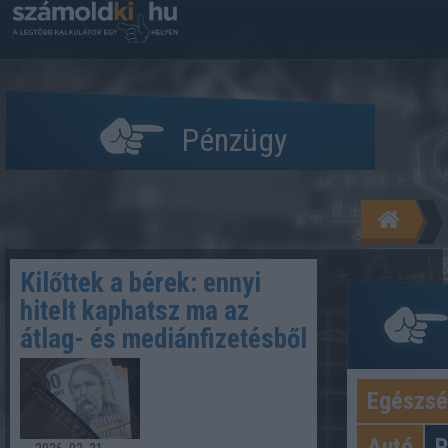
Pénzügy
Kilőttek a bérek: ennyi
hitelt kaphatsz ma az
átlag- és mediánfizetésből
Egészs
Kate
Autó
P