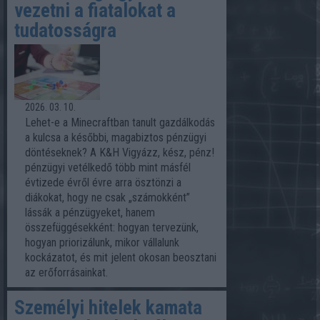
vezetni a fiatalokat a
tudatosságra
2026. 03. 10.
Lehet-e a Minecraftban tanult gazdálkodás
a kulcsa a későbbi, magabiztos pénzügyi
döntéseknek? A K&H Vigyázz, kész, pénz!
pénzügyi vetélkedő több mint másfél
évtizede évről évre arra ösztönzi a
diákokat, hogy ne csak „számokként”
lássák a pénzügyeket, hanem
összefüggésekként: hogyan tervezünk,
hogyan priorizálunk, mikor vállalunk
kockázatot, és mit jelent okosan beosztani
az erőforrásainkat.
Személyi hitelek kamata