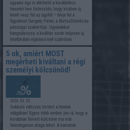
ugyanis úgy is elérhető a korábbihoz
hasonló havi törlesztés, hogy közben új
hitelt vesz fel az ügyfél – hívja fel a
figyelmet Gergely Péter, a BiztosDöntés.hu
pénzügyi szakértője. Ugyanakkor
hangsúlyozza: a kiváltás során teljesen új
hitelbírálati eljárásra kell számítani.
5 ok, amiért MOST
megérheti kiváltani a régi
személyi kölcsönöd!
2026. 03. 23.
Sokkoló változás történt a hitelek
világában! Egyre több ember jön rá, hogy a
korábban felvett kölcsöne ma már
feleslegesen drága lehet. A kamatok