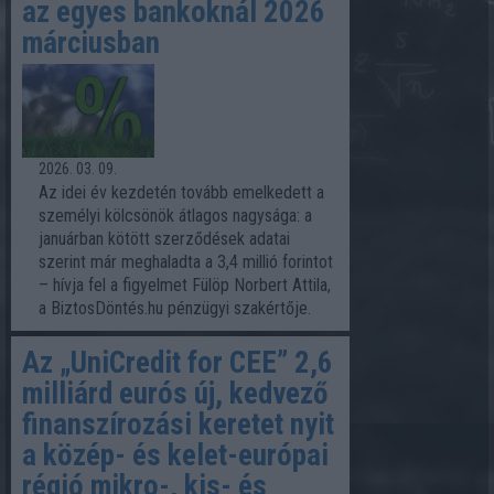
az egyes bankoknál 2026
márciusban
2026. 03. 09.
Az idei év kezdetén tovább emelkedett a
személyi kölcsönök átlagos nagysága: a
januárban kötött szerződések adatai
szerint már meghaladta a 3,4 millió forintot
– hívja fel a figyelmet Fülöp Norbert Attila,
a BiztosDöntés.hu pénzügyi szakértője.
Az „UniCredit for CEE” 2,6
milliárd eurós új, kedvező
finanszírozási keretet nyit
a közép- és kelet-európai
régió mikro-, kis- és