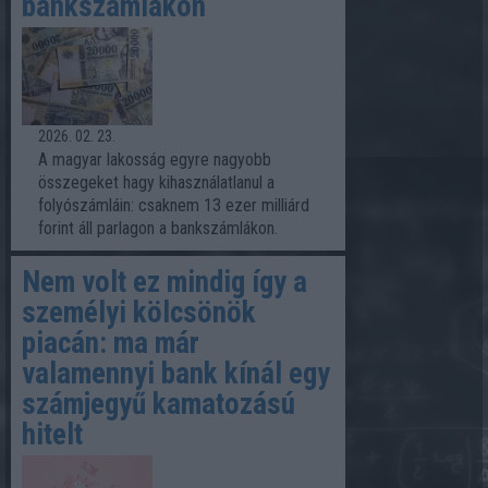
bankszámlákon
2026. 02. 23.
A magyar lakosság egyre nagyobb
összegeket hagy kihasználatlanul a
folyószámláin: csaknem 13 ezer milliárd
forint áll parlagon a bankszámlákon.
Nem volt ez mindig így a
személyi kölcsönök
piacán: ma már
valamennyi bank kínál egy
számjegyű kamatozású
hitelt