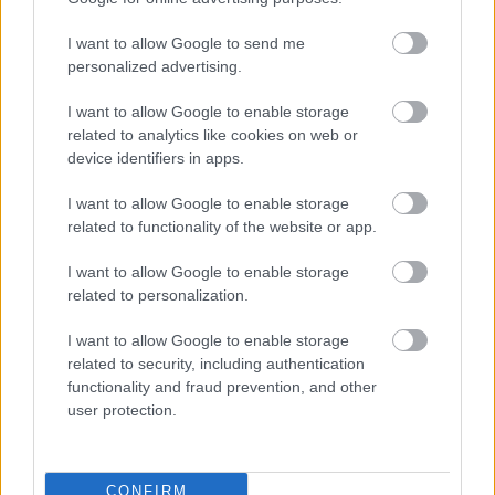
kezelése könnyebbé és gyorsabbá vált,
mint bármikor korábban. Legyen szó egy
I want to allow Google to send me
online játék megvásárlásáról, az ebéd
personalized advertising.
kifizetéséről vagy a zsebpénz digitális
kezeléséről, a kényelem mellett a
I want to allow Google to enable storage
biztonság kérdése is kiemelt jelentőséget
related to analytics like cookies on web or
kapott.
device identifiers in apps.
Otthon Start hitel kamatok
I want to allow Google to enable storage
related to functionality of the website or app.
- melyik banknál a
legkisebb a kamat?
I want to allow Google to enable storage
related to personalization.
I want to allow Google to enable storage
related to security, including authentication
functionality and fraud prevention, and other
2026. 03. 02.
user protection.
Erősödik a verseny: már öt pénzintézet
kínál 3 százalék alatti kamatot az Otthon
Start hitelnél. 2025 végére az újonnan
kihelyezett lakáshitelek mintegy 80
CONFIRM