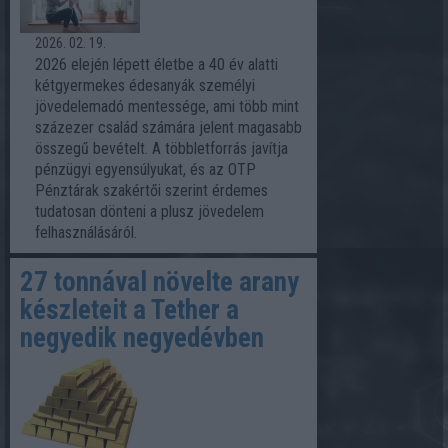
2026. 02. 19.
2026 elején lépett életbe a 40 év alatti
kétgyermekes édesanyák személyi
jövedelemadó mentessége, ami több mint
százezer család számára jelent magasabb
összegű bevételt. A többletforrás javítja
pénzügyi egyensúlyukat, és az OTP
Pénztárak szakértői szerint érdemes
tudatosan dönteni a plusz jövedelem
felhasználásáról.
27 tonnával növelte arany
készleteit a Tether a
negyedik negyedévben