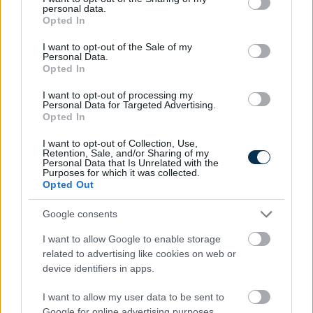
personal data.
grant or deny consent to Google and its third-party tags to
Opted In
use your data for below specified purposes in below Google
consent section.
I want to opt-out of the Sale of my
Personal Data.
Opted In
2026. 03. 04.
Az Allianz drámai növekedést regisztrált a
I want to opt-out of processing my
hónyomással összefüggő bejelentések
Personal Data for Targeted Advertising.
kapcsán: az idén már a 700-at is
Opted In
meghaladta, míg tavaly az év elején
I want to opt-out of Collection, Use,
mindössze néhány ilyen káreset volt.
Retention, Sale, and/or Sharing of my
Personal Data that Is Unrelated with the
Purposes for which it was collected.
Így lesz digitális
Opted Out
páncélterem a zsebekben
Google consents
I want to allow Google to enable storage
related to advertising like cookies on web or
device identifiers in apps.
2026. 03. 02.
A készpénzmentes fizetési megoldások
I want to allow my user data to be sent to
térnyerésével a mindennapi pénzügyek
Google for online advertising purposes.