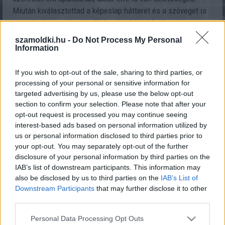
Miután kiválasztottad a képeslap hátterét és a szöveget is
megadtad, nyomd meg a "Képeslap készítése" gombot.
Ekkor megjelenik a kívánt üzenet, melyet megoszthatsz a
szamoldki.hu -
Do Not Process My Personal
Facebook-on, elküldheted privát üzenetben, vagy akár e-
Information
mailben is. Ugye milyen egyszerű?
If you wish to opt-out of the sale, sharing to third parties, or
processing of your personal or sensitive information for
targeted advertising by us, please use the below opt-out
Szólj hozzá Te is!
section to confirm your selection. Please note that after your
opt-out request is processed you may continue seeing
interest-based ads based on personal information utilized by
us or personal information disclosed to third parties prior to
your opt-out. You may separately opt-out of the further
disclosure of your personal information by third parties on the
IAB’s list of downstream participants. This information may
also be disclosed by us to third parties on the
IAB’s List of
Downstream Participants
that may further disclose it to other
third parties.
KÜLDJ EGY KÉPESLAPOT, ÜDVÖZLŐLAPOT APÁK
Please note that this website/app uses one or more Google
Personal Data Processing Opt Outs
NAPJÁRA!