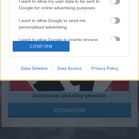
Hány 3-as látható a telefon kijelzőjén?
I want to allow my user data to be sent to
Google for online advertising purposes.
KISZÁMOLOM!
I want to allow Google to send me
personalized advertising.
I want to allow Google to enable storage
related to analytics like cookies on web or
CONFIRM
device identifiers in apps.
I want to allow Google to enable storage
Data Deletion
Data Access
Privacy Policy
related to functionality of the website or app.
I want to allow Google to enable storage
related to personalization.
Valentin napi üdvözlőlap generátor
I want to allow Google to enable storage
KISZÁMOLOM!
related to security, including authentication
functionality and fraud prevention, and other
user protection.