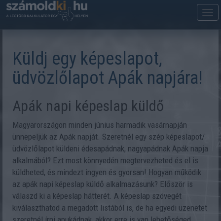
M
m
Küldj egy képeslapot,
üdvözlőlapot Apák napjára!
Apák napi képeslap küldő
Magyarországon minden június harmadik vasárnapján
ünnepeljük az Apák napját. Szeretnél egy szép képeslapot/
üdvözlőlapot küldeni édesapádnak, nagyapádnak Apák napja
alkalmából? Ezt most könnyedén megtervezheted és el is
küldheted, és mindezt ingyen és gyorsan! Hogyan működik
az apák napi képeslap küldő alkalmazásunk? Először is
válaszd ki a képeslap hátterét. A képeslap szövegét
kiválaszthatod a megadott listából is, de ha egyedi üzenetet
szeretnél írni apukádnak, akkor erre is van lehetőséged.