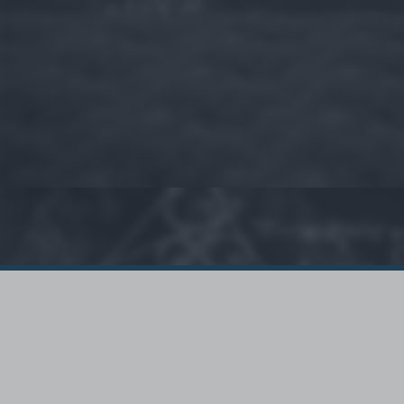
© 2015 - Szamoldki.hu
Jognyilatkozatok
Impresszum
Kripto hírek
Magyar Online Kaszino