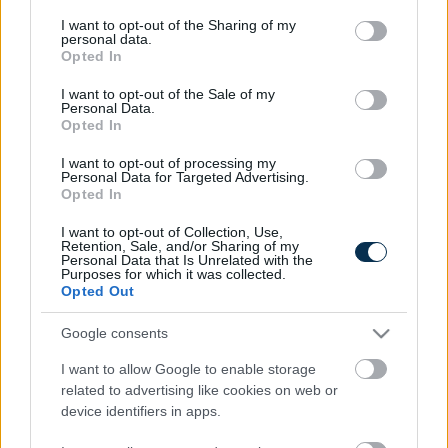
services and may gather and store information including but
not limited to your visit or usage behaviour. You may click to
I want to opt-out of the Sharing of my
personal data.
KISZÁMOLOM!
grant or deny consent to Google and its third-party tags to
Opted In
use your data for below specified purposes in below Google
consent section.
I want to opt-out of the Sale of my
Personal Data.
Opted In
Lehet hogy ezek is
I want to opt-out of processing my
tetszenének:
Personal Data for Targeted Advertising.
Opted In
I want to opt-out of Collection, Use,
Retention, Sale, and/or Sharing of my
Personal Data that Is Unrelated with the
Purposes for which it was collected.
Opted Out
Google consents
I want to allow Google to enable storage
related to advertising like cookies on web or
device identifiers in apps.