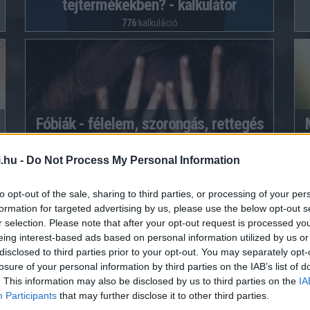
tejtermékekben? - kalkulátor
776
kalkuláció
Fóbiák - félelem, szorongás, rettegés
kalkulátor
.hu -
Do Not Process My Personal Information
2056
kalkuláció
to opt-out of the sale, sharing to third parties, or processing of your per
formation for targeted advertising by us, please use the below opt-out s
r selection. Please note that after your opt-out request is processed y
eing interest-based ads based on personal information utilized by us or
disclosed to third parties prior to your opt-out. You may separately opt-
Vitaminforrások - Milyen táplálékban
losure of your personal information by third parties on the IAB’s list of
van egy adott vitamin?
. This information may also be disclosed by us to third parties on the
IA
Participants
that may further disclose it to other third parties.
541
kalkuláció