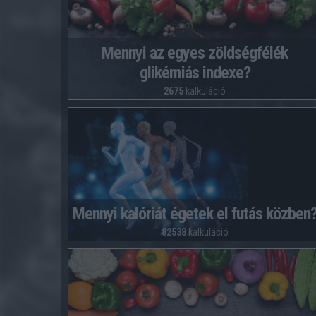
Mennyi az egyes zöldségfélék
glikémiás indexe?
2675
kalkuláció
Mennyi kalóriát égetek el futás közben
82538
kalkuláció