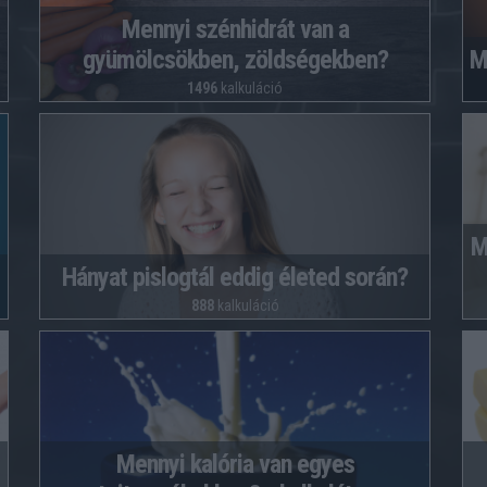
Mennyi szénhidrát van a
gyümölcsökben, zöldségekben?
M
1496
kalkuláció
M
Hányat pislogtál eddig életed során?
888
kalkuláció
Mennyi kalória van egyes