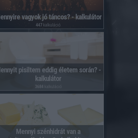
ennyire vagyok jó táncos? - kalkulátor
447
kalkuláció
ennyit pisiltem eddig életem során? -
kalkulátor
3684
kalkuláció
Mennyi szénhidrát van a