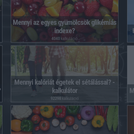
Mennyi az egyes gyümölcsök glikémiás
indexe?
4040
kalkuláció
Mennyi kalóriát égetek el sétálással? -
?
kalkulátor
M
92298
kalkuláció