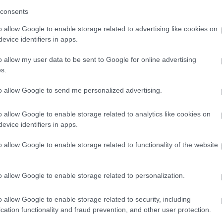
consents
o allow Google to enable storage related to advertising like cookies on
evice identifiers in apps.
Melyik gyógyvízünk mit gyógyít?
o allow my user data to be sent to Google for online advertising
6945
kalkuláció
s.
to allow Google to send me personalized advertising.
o allow Google to enable storage related to analytics like cookies on
evice identifiers in apps.
o allow Google to enable storage related to functionality of the website
Helyesen mosok fogat?
328
kalkuláció
o allow Google to enable storage related to personalization.
o allow Google to enable storage related to security, including
cation functionality and fraud prevention, and other user protection.