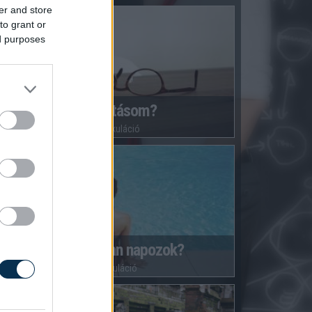
er and store
to grant or
ed purposes
Éles a látásom?
1170
kalkuláció
Biztonságosan napozok?
104
kalkuláció