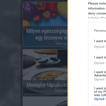
Please note
information 
deny consent
in below Go
Milyen egészségügyi panaszt okozhat
Persona
egy bizonyos vitamin hiánya?
I want t
592
kalkuláció
Opted 
I want t
Opted 
I want 
Advertis
Opted 
Mennyire táplálkozok egészségesen?
I want t
5333
kalkuláció
of my P
was col
Opted 