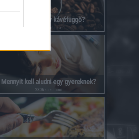
Mennyire vagy kávéfüggő?
738
kalkuláció
Mennyit kell aludni egy gyereknek?
2805
kalkuláció