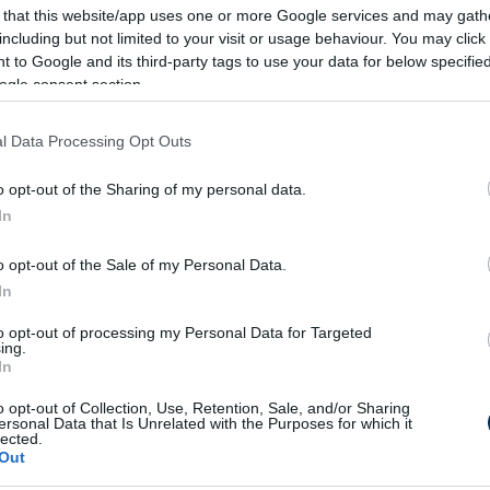
 that this website/app uses one or more Google services and may gath
including but not limited to your visit or usage behaviour. You may click 
 to Google and its third-party tags to use your data for below specifi
ogle consent section.
Melyik vitaminból mennyi a napi beviteli
l Data Processing Opt Outs
szükséglet?
o opt-out of the Sharing of my personal data.
7087
kalkuláció
In
o opt-out of the Sale of my Personal Data.
In
to opt-out of processing my Personal Data for Targeted
ing.
In
Megfelelő a folyadékbevitelem?
o opt-out of Collection, Use, Retention, Sale, and/or Sharing
5236
kalkuláció
ersonal Data that Is Unrelated with the Purposes for which it
lected.
Out