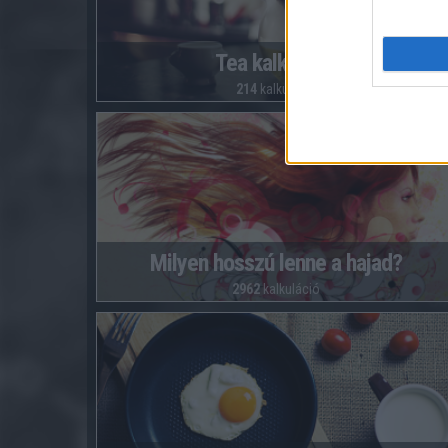
Tea kalkulátor
214
kalkuláció
Milyen hosszú lenne a hajad?
2962
kalkuláció