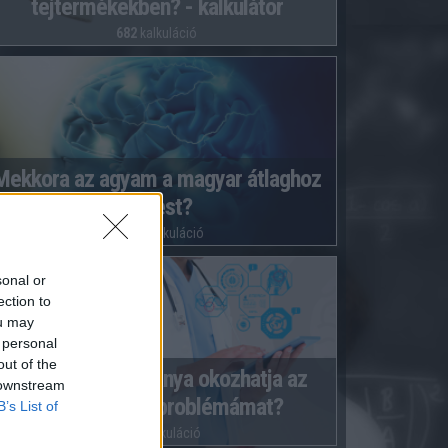
tejtermékekben? - kalkulátor
682
kalkuláció
Mekkora az agyam a magyar átlaghoz
képest?
49522
kalkuláció
sonal or
ection to
ou may
 personal
out of the
Milyen vitamin hiánya okozhatja az
 downstream
egeszségügyi problémámat?
B’s List of
3421
kalkuláció