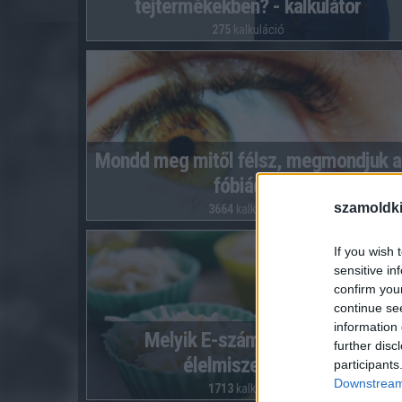
tejtermékekben? - kalkulátor
275
kalkuláció
Mondd meg mitől félsz, megmondjuk a
fóbiádat!
szamoldki
3664
kalkuláció
If you wish 
sensitive in
confirm you
continue se
information 
Melyik E-szám mit jelöl az
further disc
élelmiszereken?
participants
Downstream 
1713
kalkuláció