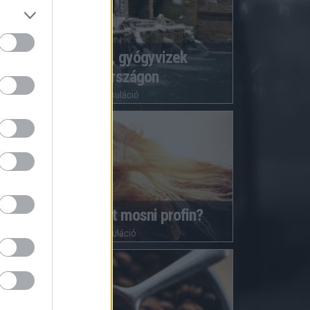
Termálfürdők, gyógyvizek
Magyarországon
6770
kalkuláció
Hogyan kell hajat mosni profin?
656
kalkuláció