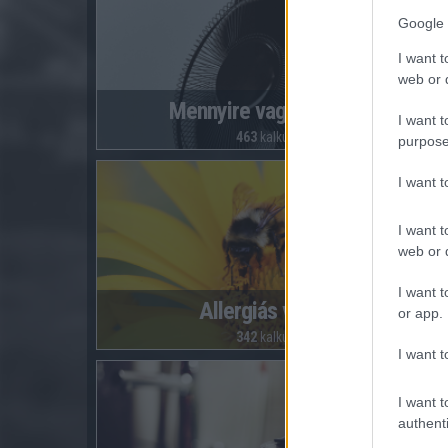
Google 
I want t
web or d
Mennyire vagyok hőálló?
I want t
463
kalkuláció
purpose
I want 
I want t
web or d
I want t
Allergiás vagyok?
or app.
342
kalkuláció
I want t
I want t
authenti