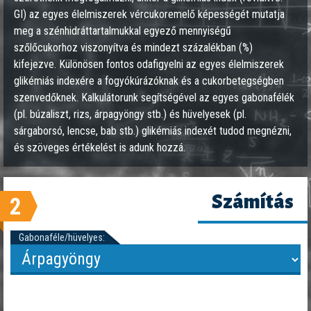
GI) az egyes élelmiszerek vércukoremelő képességét mutatja
meg a szénhidráttartalmukkal egyező mennyiségű
szőlőcukorhoz viszonyítva és mindezt százalékban (%)
kifejezve. Különösen fontos odafigyelni az egyes élelmiszerek
glikémiás indexére a fogyókúrázóknak és a cukorbetegségben
szenvedőknek. Kalkulátorunk segítségével az egyes gabonafélék
(pl. búzaliszt, rizs, árpagyöngy stb.) és hüvelyesek (pl.
sárgaborsó, lencse, bab stb.) glikémiás indexét tudod megnézni,
és szöveges értékelést is adunk hozzá.
Számítás
2
Gabonaféle/hüvelyes: