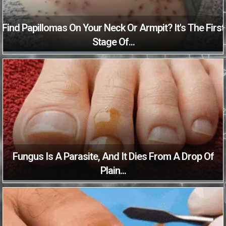
Find Papillomas On Your Neck Or Armpit? It's The First
Stage Of...
Fungus Is A Parasite, And It Dies From A Drop Of
Plain...