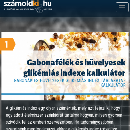
M
m
1
Gabonafélék és hüvelyesek
glikémiás indexe kalkulátor
GABONÁK ÉS HÜVELYESEK GLIKÉMIÁS INDEX TÁBLÁZATA -
KALKULÁTOR
A glikémiás index egy olyan számérték, mely azt fejezi ki, hogy
egy adott élelmiszer szénhidrát tartalma hogyan, milyen gyorsan
szívódik fel az emberi szervezetben. Ha tudományosabban
szeretnénk megfogalmazni, akkor a glikémiás index (rövidítve: