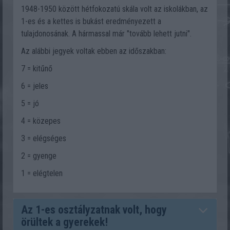
1948-1950 között hétfokozatú skála volt az iskolákban, az
1-es és a kettes is bukást eredményezett a
tulajdonosának. A hármassal már "tovább lehett jutni".
Az alábbi jegyek voltak ebben az időszakban:
7 = kitűnő
6 = jeles
5 = jó
4 = közepes
3 = elégséges
2 = gyenge
1 = elégtelen
Az 1-es osztályzatnak volt, hogy
örültek a gyerekek!