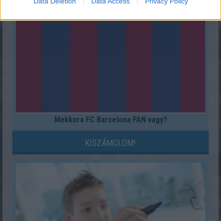
Data Deletion
Data Access
Privacy Policy
Mekkora FC Barcelona FAN vagy?
KISZÁMOLOM!