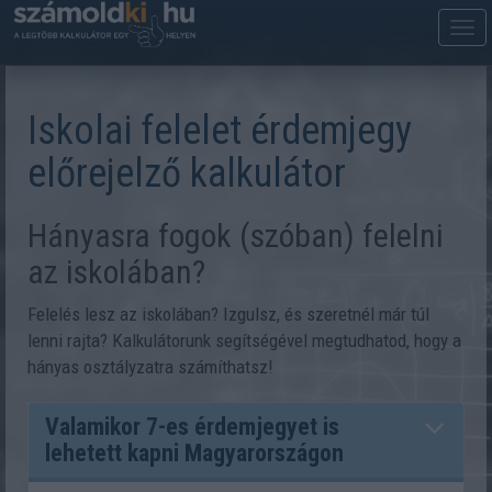
M
m
Iskolai felelet érdemjegy
előrejelző kalkulátor
Hányasra fogok (szóban) felelni
az iskolában?
Felelés lesz az iskolában? Izgulsz, és szeretnél már túl
lenni rajta? Kalkulátorunk segítségével megtudhatod, hogy a
hányas osztályzatra számíthatsz!
Valamikor 7-es érdemjegyet is
lehetett kapni Magyarországon