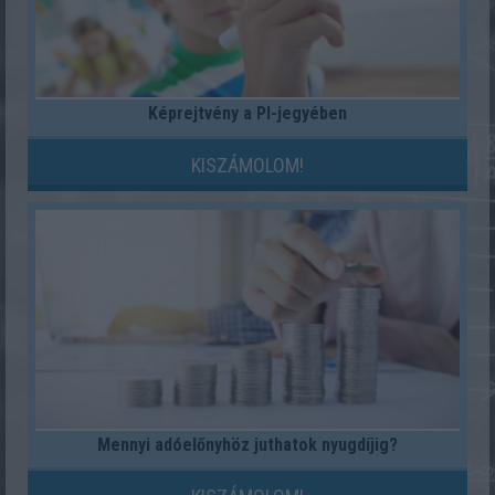
Képrejtvény a PI-jegyében
KISZÁMOLOM!
Mennyi adóelőnyhöz juthatok nyugdíjig?