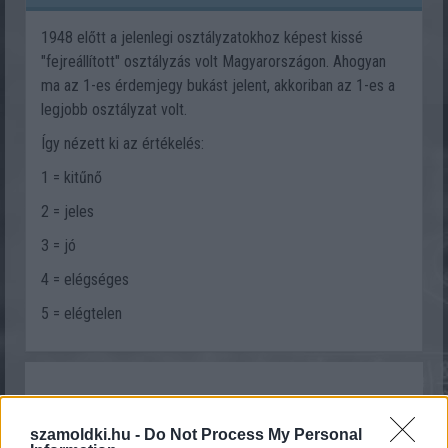
1948 előtt a jelenlegi osztályzatokhoz képest kissé
"fejreállított" osztályzás volt Magyarországon. Ahogyan
ma az 1-es érdemjegy bukást jelent, akkoriban az 1-es a
legjobb osztályzat volt.
Így nézett ki az értékelés:
1 = kitűnő
2 = jeles
3 = jó
4 = elégséges
5 = elégtelen
Szólj hozzá Te is!
szamoldki.hu -
Do Not Process My Personal