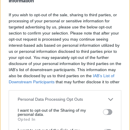
Information
If you wish to opt-out of the sale, sharing to third parties, or
processing of your personal or sensitive information for
targeted advertising by us, please use the below opt-out
section to confirm your selection. Please note that after your
opt-out request is processed you may continue seeing
interest-based ads based on personal information utilized by
us or personal information disclosed to third parties prior to
ISKOLAI FELELET ÉRDEMJEGY ELŐREJELZŐ
your opt-out. You may separately opt-out of the further
KALKULÁTOR
disclosure of your personal information by third parties on the
IAB’s list of downstream participants. This information may
KISZÁMOLOM!
also be disclosed by us to third parties on the
IAB’s List of
Downstream Participants
that may further disclose it to other
third parties.
Please note that this website/app uses one or more Google
Personal Data Processing Opt Outs
Lehet hogy ezek is
services and may gather and store information including but
not limited to your visit or usage behaviour. You may click to
I want to opt-out of the Sharing of my
tetszenének:
personal data.
grant or deny consent to Google and its third-party tags to
Opted In
use your data for below specified purposes in below Google
consent section.