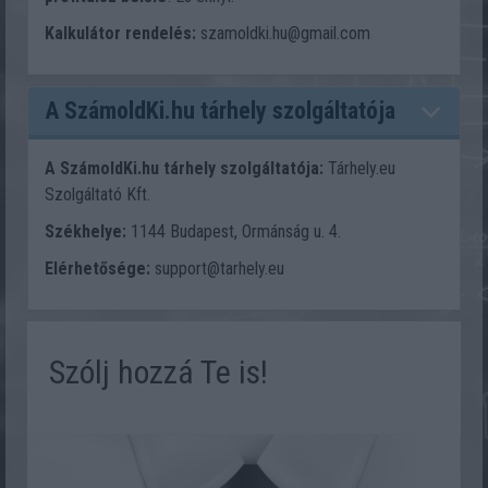
Kalkulátor rendelés:
szamoldki.hu@gmail.com
A SzámoldKi.hu tárhely szolgáltatója
A SzámoldKi.hu tárhely szolgáltatója:
Tárhely.eu
Szolgáltató Kft.
Székhelye:
1144 Budapest, Ormánság u. 4.
Elérhetősége:
support@tarhely.eu
Szólj hozzá Te is!