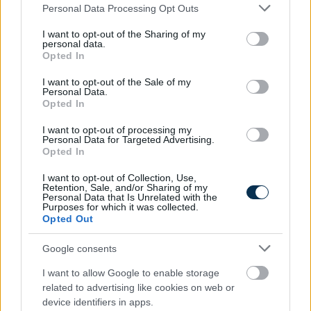
Please note that this website/app uses one or more Google
Personal Data Processing Opt Outs
services and may gather and store information including but
not limited to your visit or usage behaviour. You may click to
I want to opt-out of the Sharing of my
personal data.
grant or deny consent to Google and its third-party tags to
Opted In
use your data for below specified purposes in below Google
consent section.
I want to opt-out of the Sale of my
Personal Data.
Férfi ingek méretezése
Opted In
I want to opt-out of processing my
KISZÁMOLOM!
Personal Data for Targeted Advertising.
Opted In
I want to opt-out of Collection, Use,
Retention, Sale, and/or Sharing of my
Personal Data that Is Unrelated with the
Purposes for which it was collected.
Opted Out
Google consents
I want to allow Google to enable storage
related to advertising like cookies on web or
device identifiers in apps.