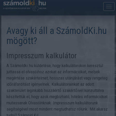
M
m
Avagy ki áll a SzámoldKi.hu
mögött?
Impresszum kalkulátor
A Számoldki.hu küldetése, hogy kalkulátorokon keresztül
juttassa el olvasóihoz azokat az információkat, melyek
megértése szakértelmet, hosszas utánjárást vagy rengeteg
időráfordítást igényelnek. Kalkulátorainkat az adott
szakterület leginkább hozzáértő szakértőivel konzultálva
készítettük el, hogy azok megbizható, hiteles információkat
mutassanak Olvasóinknak. Impresszum kalkulátorunk
segítségével most mindent megtudhatsz rólunk. Mit akarsz
tudni? Számold Ki!