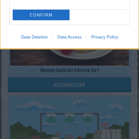
CONFIRM
Data Deletion
Data Access
Privacy Policy
Mennyi kalóriát vihetek be?
KISZÁMOLOM!