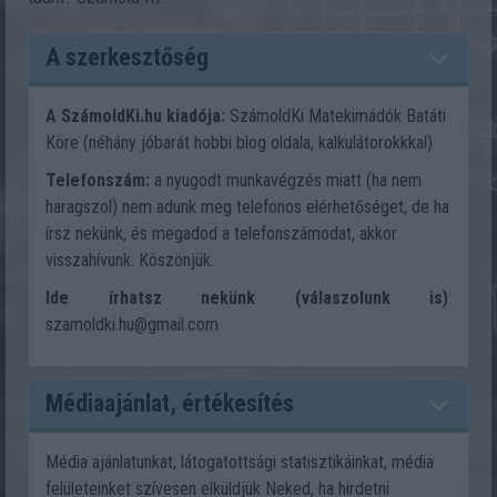
A szerkesztőség
A SzámoldKi.hu kiadója:
SzámoldKi Matekimádók Batáti
Köre (néhány jóbarát hobbi blog oldala, kalkulátorokkkal)
Telefonszám:
a nyugodt munkavégzés miatt (ha nem
haragszol) nem adunk meg telefonos elérhetőséget, de ha
írsz nekünk, és megadod a telefonszámodat, akkor
visszahívunk. Köszönjük.
Ide írhatsz nekünk (válaszolunk is)
:
szamoldki.hu@gmail.com
Médiaajánlat, értékesítés
Média ajánlatunkat, látogatottsági statisztikáinkat, média
felületeinket szívesen elküldjük Neked, ha hirdetni