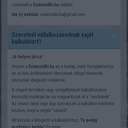
szeretnél a
SzámoldKi.hu
oldalon.
Ide írj nekünk:
szamoldki.hu@gmail.com
Szeretnél vállalkozásodnak saját
kalkulátort?
Jó helyen jársz!
Hiszen a
SzámoldKi.hu
az a honlap, mely forradalmasítja
az on-line értékesítést! Nincsenek villogó bannerek,
nincsenek idegesítő reklámok!
A céged termékét vagy szolgáltatását kalkulátorokon
keresztül mutatjuk be és magyarázzuk el a “vevőidnek”.
Az olvasó tanul vagy épp szórakozik a kalkulátor kitöltése
közben, majd a végén “vásárol”.
Mi hozzuk a látogatót a kalkulátorhoz,
Te pedig
profitálsz belőle
! És ennyi.