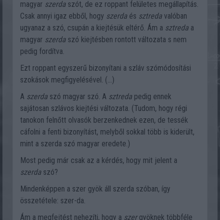
magyar
szerda
szót, de ez roppant felületes megállapítás.
Csak annyi igaz ebből, hogy
szerda
és
sztreda
valóban
ugyanaz a szó, csupán a kiejtésük eltérő. Ám a
sztreda
a
magyar
szerda
szó kiejtésben rontott változata s nem
pedig fordítva.
Ezt roppant egyszerű bizonyítani a szláv szómódosítási
szokások megfigyelésével. (...)
A
szerda
szó magyar szó. A
sztreda
pedig ennek
sajátosan szlávos kiejtési változata. (Tudom, hogy régi
tanokon felnőtt olvasók berzenkednek ezen, de tessék
cáfolni a fenti bizonyítást, melyből sokkal több is kiderült,
mint a szerda szó magyar eredete.)
Most pedig már csak az a kérdés, hogy mit jelent a
szerda
szó?
Mindenképpen a szer gyök áll szerda szóban, így
összetétele: szer-da.
Ám a megfejtést nehezíti, hogy a
szer
gyöknek többféle