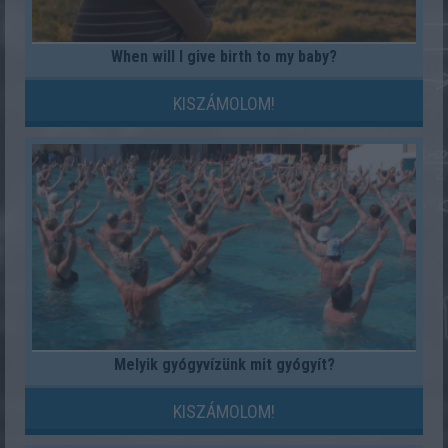
When will I give birth to my baby?
KISZÁMOLOM!
Melyik gyógyvízünk mit gyógyít?
KISZÁMOLOM!