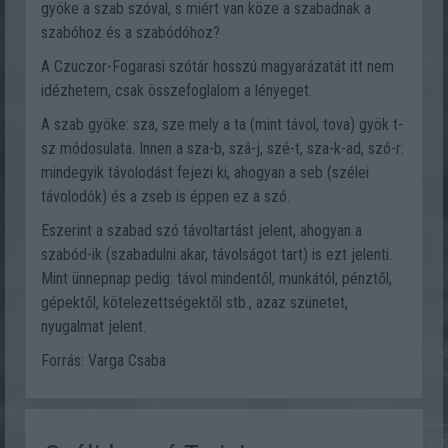
gyöke a szab szóval, s miért van köze a szabadnak a
szabóhoz és a szabódóhoz?
A Czuczor-Fogarasi szótár hosszú magyarázatát itt nem
idézhetem, csak összefoglalom a lényeget.
A szab gyöke: sza, sze mely a ta (mint távol, tova) gyök t-
sz módosulata. Innen a sza-b, szá-j, szé-t, sza-k-ad, szó-r:
mindegyik távolodást fejezi ki, ahogyan a seb (szélei
távolodók) és a zseb is éppen ez a szó.
Eszerint a szabad szó távoltartást jelent, ahogyan a
szabód-ik (szabadulni akar, távolságot tart) is ezt jelenti.
Mint ünnepnap pedig: távol mindentől, munkától, pénztől,
gépektől, kötelezettségektől stb., azaz szünetet,
nyugalmat jelent.
Forrás: Varga Csaba