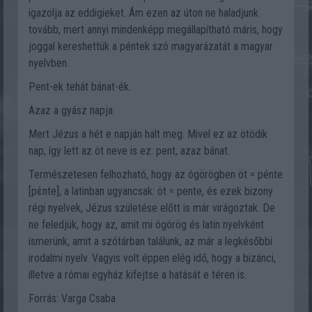
igazolja az eddigieket. Ám ezen az úton ne haladjunk
tovább, mert annyi mindenképp megállapítható máris, hogy
joggal kereshettük a péntek szó magyarázatát a magyar
nyelvben.
Pent-ek tehát bánat-ék.
Azaz a gyász napja.
Mert Jézus a hét e napján halt meg. Mivel ez az ötödik
nap, így lett az öt neve is ez: pent, azaz bánat.
Természetesen felhozható, hogy az ógörögben öt = pénte
[pέnte], a latinban ugyancsak: öt = pente, és ezek bizony
régi nyelvek, Jézus születése előtt is már virágoztak. De
ne feledjük, hogy az, amit mi ógörög és latin nyelvként
ismerünk, amit a szótárban találunk, az már a legkésőbbi
irodalmi nyelv. Vagyis volt éppen elég idő, hogy a bizánci,
illetve a római egyház kifejtse a hatását e téren is.
Forrás: Varga Csaba