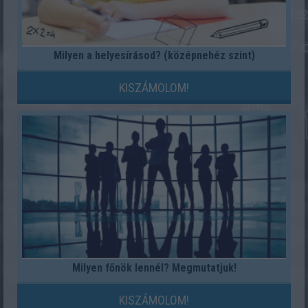
Milyen a helyesírásod? (középnehéz szint)
KISZÁMOLOM!
Milyen főnök lennél? Megmutatjuk!
KISZÁMOLOM!