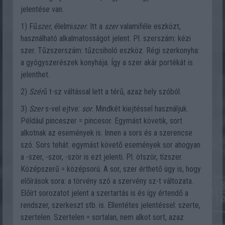
jelentése van.
1) Fű
szer
, élelmi
szer
. Itt a
szer
valamiféle eszközt,
használható alkalmatosságot jelent. Pl. szerszám: kézi
szer. Tűzszerszám: tűzcsiholó eszköz. Régi szerkonyha:
a gyógyszerészek konyhája. Így a szer akár portékát is
jelenthet.
2)
Szér
ű t-sz váltással lett a térű, azaz hely szóból.
3)
Szer
s-vel ejtve:
sor
. Mindkét kiejtéssel használjuk.
Például pinceszer = pincesor. Egymást követik, sort
alkotnak az események is. Innen a sors és a szerencse
szó. Sors tehát: egymást követő események sor ahogyan
a -szer, -szor, -ször is ezt jelenti. Pl. ötször, tízszer.
Középszerű = középsorú. A sor, szer érthető úgy is, hogy
előírások sora: a törvény szó a szervény sz-t változata.
Előírt sorozatot jelent a szertartás is és így értendő a
rendszer, szerkeszt stb. is. Ellentétes jelentéssel: szerte,
szertelen. Szertelen = sortalan, nem alkot sort, azaz