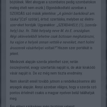
böjtölnek. Mint ahogyan a szombatos pedig szombatokon
meleg ételt nem eszik.) Elgondolkodtató azonban a
SZERDÁS szó másik jelentése:
„A gömöri barkóknál am.
táska”
(CzF szótár), értsd: szertáska, melyben az élelmi-
szer
-eket hordják. Ugyanakkor:
„SZERDAHELY, (1), (szerda-
hely) ösz. fn. Több helység neve M. és E. országban.
Régi oklevelekből lehetne csak biztosan meghatározni,
ha vajjon e helyek onnan vették-e neveiket, mert holmi
áruszerek vásárhelyei voltak?”
Hiszen szer portékát is
jelent.
Mindezek alapján szerda jelenthet szer, netán
összejövetel, avagy szertartás napját is, de akár kirakódó
vásár napját is. De ez még nem tiszta eredmény.
Nem sikerült ennél tovább jutnom a rendelkezésemre álló
anyagok alapján. Annyi azonban világos, hogy a szerda szó
pontos értelmét csakis a magyar nyelven belül találhatjuk
meg.
Ám ehhez szükséges még tisztázni valamit: