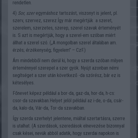
rendetlen.
4)
Sor, szer
egymáshoz tartozást, viszonyt is jelent, pl.
szerv, szervez, szerez.Így már megértjük a szeret,
szerelem, szerzetes, szerep, szerel szavak érteményét
is. S azt is megértjük, hogy a szerel-em szóban miért
állhat a szerel szó. („A mongolban szerel általában am.
érzés; érzékenység; figyelem” – CzF.)
Ám mindebből nem derül ki, hogy a szerda szóban milyen
érteménnyel szerepel a szer gyök. Nyújt azonban némi
segítséget a szer után következő -da szórész, bár ez is
kétesélyes.
Főnevet képez például a bor-da, gaz-da, hor-da, h-cs:
csor-da szavakban.Helyet jelöl például az i-de, o-da, csár-
da, kalo-da, Vár-da, Tor-da szavakban.
Így szerda szerhelyt jelentene, miáltal szertartásra, szerre
is utalhat. (A szerdások, szeredások elnevezése bizonnyal
csak kései, nevük abból adatik, hogy szerdai napokon is