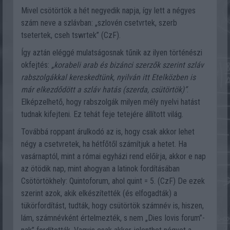
Mivel csötörtök a hét negyedik napja, így lett a négyes
szám neve a szlávban: „szlovén csetvrtek, szerb
tsetertek, cseh tswrtek” (CzF).
Így aztán eléggé mulatságosnak tűnik az ilyen történészi
okfejtés:
„korabeli arab és bizánci szerzők szerint szláv
rabszolgákkal kereskedtünk, nyilván itt Etelközben is
már elkezdődött a szláv hatás (szerda, csütörtök)”
.
Elképzelhető, hogy rabszolgák milyen mély nyelvi hatást
tudnak kifejteni. Ez tehát feje tetejére állított világ.
Továbbá roppant árulkodó az is, hogy csak akkor lehet
négy a csetvretek, ha hétfőtől számítjuk a hetet. Ha
vasárnaptól, mint a római egyházi rend előírja, akkor e nap
az ötödik nap, mint ahogyan a latinok fordításában
Csötörtökhely: Quintoforum, ahol quint = 5. (CzF) De ezek
szerint azok, akik elkészítették (és elfogadták) a
tükörfordítást, tudták, hogy csütörtök számnév is, hiszen,
lám, számnévként értelmezték, s nem „Dies Iovis forum”-