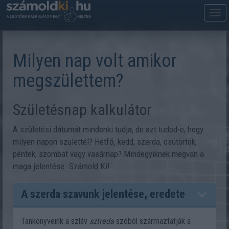
M
m
Milyen nap volt amikor
megszülettem?
Születésnap kalkulátor
A születési dátumát mindenki tudja, de azt tudod-e, hogy
milyen napon születtél? Hétfő, kedd, szerda, csütörtök,
péntek, szombat vagy vasárnap? Mindegyiknek megvan a
maga jelentése. Számold Ki!
A szerda szavunk jelentése, eredete
Tankönyveink a szláv
sztreda
szóból származtatják a