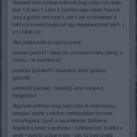
Mindenek előtt azonban tudni kell, hogy a bánt szó végén
lévő -t itt sem 1. szám 3. személy ragja, hanem főnévvé
teszi a gyököt, mint a par-t, szin-t, ker-et szavakban. A
a
bánt szó eszerint kiegészült egy magánhangzóval: bán
t, s
ez a bánat szó.
Mint például ezek az ógörög szavak:
pentosz [pentoV] = bánat (az -osz kiesett mára, mint pl. a
szírosz = sír esetében is)
pentikosz [pentikoV] = bánatékos, értsd: gyászos,
gyászteli
pentheo(l) [pentew] = bánato(l), értsd: megsirat,
meggyászol
Még hadd említsem meg, hogy a bán és a bűn azonos
hangzású szavak s erkölcsi vonatkozásban szorosan
összefüggnek. Együtt is használatosak: bűnbán-at.
Angolból is ismert a
pen
itence =
bűn
bánat szó, továbbá a
pen
el = büntető szóban is pen = bűn. Ez még tovább