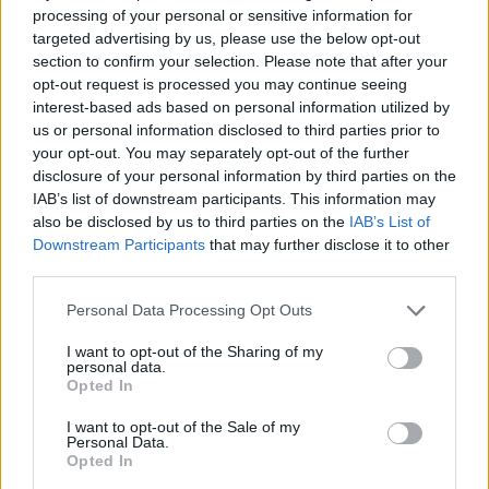
processing of your personal or sensitive information for
targeted advertising by us, please use the below opt-out
section to confirm your selection. Please note that after your
opt-out request is processed you may continue seeing
interest-based ads based on personal information utilized by
us or personal information disclosed to third parties prior to
your opt-out. You may separately opt-out of the further
disclosure of your personal information by third parties on the
IAB’s list of downstream participants. This information may
also be disclosed by us to third parties on the
IAB’s List of
Downstream Participants
that may further disclose it to other
third parties.
Mikor nem kell kamatadót fizetni?
Please note that this website/app uses one or more Google
Personal Data Processing Opt Outs
services and may gather and store information including but
KISZÁMOLOM!
not limited to your visit or usage behaviour. You may click to
I want to opt-out of the Sharing of my
personal data.
grant or deny consent to Google and its third-party tags to
Opted In
use your data for below specified purposes in below Google
consent section.
I want to opt-out of the Sale of my
Personal Data.
Opted In