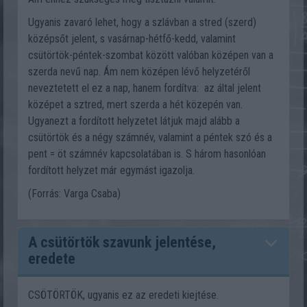
Ugyanis zavaró lehet, hogy a szlávban a stred (szerd)
középsőt jelent, s vasárnap-hétfő-kedd, valamint
csütörtök-péntek-szombat között valóban középen van a
szerda nevű nap. Ám nem középen lévő helyzetéről
neveztetett el ez a nap, hanem fordítva: az által jelent
középet a sztred, mert szerda a hét közepén van.
Ugyanezt a fordított helyzetet látjuk majd alább a
csütörtök és a négy számnév, valamint a péntek szó és a
pent = öt számnév kapcsolatában is. S három hasonlóan
fordított helyzet már egymást igazolja.
(Forrás: Varga Csaba)
A csütörtök szavunk jelentése,
eredete
CSÖTÖRTÖK, ugyanis ez az eredeti kiejtése.