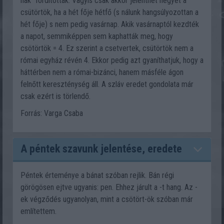
nak” fordították. Vagyis csak akkor jelenthet négyet a
csütörtök, ha a hét fője hétfő (s nálunk hangsúlyozottan a
hét fője) s nem pedig vasárnap. Akik vasárnaptól kezdték
a napot, semmiképpen sem kaphatták meg, hogy
csötörtök = 4. Ez szerint a csetvertek, csütörtök nem a
római egyház révén 4. Ekkor pedig azt gyaníthatjuk, hogy a
háttérben nem a római-bizánci, hanem másféle ágon
felnőtt kereszténység áll. A szláv eredet gondolata már
csak ezért is törlendő.
Forrás: Varga Csaba
A péntek szavunk jelentése, eredete
Péntek érteménye a bánat szóban rejlik. Bán régi
görögösen ejtve ugyanis: pen. Ehhez járult a -t hang. Az -
ek végződés ugyanolyan, mint a csötört-ök szóban már
említettem.