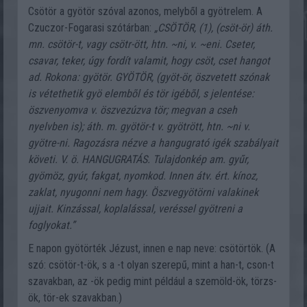
Csötör a gyötör szóval azonos, melyből a gyötrelem. A
Czuczor-Fogarasi szótárban:
„CSÖTÖR, (1), (csöt-ör) áth.
mn. csötör-t, vagy csötr-ött, htn. ~ni, v. ~eni. Cseter,
csavar, teker, úgy fordít valamit, hogy csöt, cset hangot
ad. Rokona: gyötör. GYÖTÖR, (gyöt-ör, öszvetett szónak
is vétethetik gyö elembõl és tör igébõl, s jelentése:
öszvenyomva v. öszvezúzva tör; megvan a cseh
nyelvben is); áth. m. gyötör-t v. gyötrött, htn. ~ni v.
gyötre-ni. Ragozásra nézve a hangugrató igék szabályait
követi. V. ö. HANGUGRATÁS. Tulajdonkép am. gyűr,
gyömöz, gyúr, fakgat, nyomkod. Innen átv. ért. kínoz,
zaklat, nyugonni nem hagy. Öszvegyötörni valakinek
ujjait. Kinzással, koplalással, veréssel gyötreni a
foglyokat.”
E napon gyötörték Jézust, innen e nap neve: csötörtök. (A
szó: csötör-t-ök, s a -t olyan szerepű, mint a han-t, cson-t
szavakban, az -ök pedig mint például a szemöld-ök, törzs-
ök, tör-ek szavakban.)