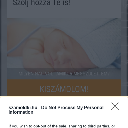
Szólj hozzá Te is!
MILYEN NAP VOLT AMIKOR MEGSZÜLETTEM?
KISZÁMOLOM!
szamoldki.hu -
Do Not Process My Personal
Information
Lehet hogy ezek is
tetszenének:
If you wish to opt-out of the sale, sharing to third parties, or