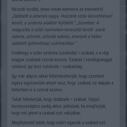
Nézzük tovább, innen-onnan kiemelve az internetről:
„Sabbath a pihenés napja. Hozzánk szláv közvetítéssel
került, a szobota alakból fejlődött.” „Szombat: A
magyarba a szláv nyelveken keresztül került: szerb
subota, szlovén, szlovák sobota, amelyek a héber
sabbath (pihenőnap) származékai.”
Csakhogy a szláv szobota (szoboda) = szabad, s a régi
magyar szabada szóval azonos. Szabad
l
vendéghanggal:
szlobod, így lesz szloboda = szabadság.
Így már alapos okkal feltételezhetjük, hogy szombat
egész egyszerűen annyit tesz, hogy: szabad, ez alapján a
héberben is e szóval azonos.
Tehát feltehetjük, hogy shabbath = szabad. Végső
bizonyossághoz pedig akkor juthatunk, ha megfejtjük,
hogy mit jelent a szabad szó valójában.
Megfejtendő tehát, hogy miért egyezik a szabad szó