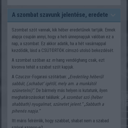
A szombat szavunk jelentése, eredete
Szombat szót vannak, kik héber eredetűnek tartják. Ennek
alapja csupán annyi, hogy a heti ünnepnapjuk valóban ez a
nap, a szombat. Ez akkor adatik, ha a hét vasárnappal
kezdődik, lásd a CSÜTÖRTÖK címszó utolsó bekezdését.
A szombat szóban az
m
hang vendéghang csak, ezt
kivonva tehát a szabat szót kapjuk.
A Czuczor-Fogarasi szótárban:
„Eredetileg héberűl
sabbát, (,schabat’ igétõl, mely am. a munkától
szünetelni)”
. De bármely más helyen is kutatunk, ilyen
meghatározásokat találunk:
„A szombat szó (héber
shabbath) nyugalmat, szünetet jelent.”
„Sabbath a
pihenés napja.”
Itt máris felrémlik, hogy szabbat, shabat nem a szabad
szóval azonos-e?