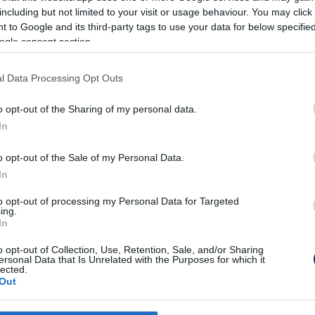
btől a legnagyobbig az összeset, akkor egy
including but not limited to your visit or usage behaviour. You may click 
atematikában jártasabbak, úgy ismerik
 to Google and its third-party tags to use your data for below specifi
ogle consent section.
SZAKÁL
l Data Processing Opt Outs
o opt-out of the Sharing of my personal data.
In
o opt-out of the Sale of my Personal Data.
Lehet h
In
to opt-out of processing my Personal Data for Targeted
 és mi az a méret amire azt kell mondanunk:
ing.
In
od a valóságot.
o opt-out of Collection, Use, Retention, Sale, and/or Sharing
ersonal Data that Is Unrelated with the Purposes for which it
Birkák és tyúko
lected.
Out