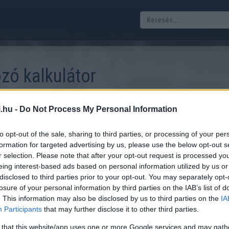
zó kalkulátor
jól Neked?
.hu -
Do Not Process My Personal Information
ben. Számos híres focista, előadó-művész és divatceleb jelenik meg sz
to opt-out of the sale, sharing to third parties, or processing of your per
gyek, azt nem tudhatjuk, viszont segíteni tudunk Neked abban, hogy 
formation for targeted advertising by us, please use the below opt-out s
 Hozzád leginkább illő szakáll viseletet.
r selection. Please note that after your opt-out request is processed y
eing interest-based ads based on personal information utilized by us or
tikai adatokra építve
disclosed to third parties prior to your opt-out. You may separately opt-
losure of your personal information by third parties on the IAB’s list of
. This information may also be disclosed by us to third parties on the
IA
Participants
that may further disclose it to other third parties.
llapotban mért) férfiasságát és a kapott
 that this website/app uses one or more Google services and may gath