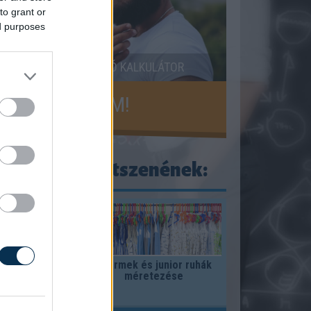
to grant or
ed purposes
LFAZON MEGHATÁROZÓ KALKULÁTOR
KISZÁMOLOM!
ogy ezek is tetszenének:
k problémája
Gyermek és junior ruhák
méretezése