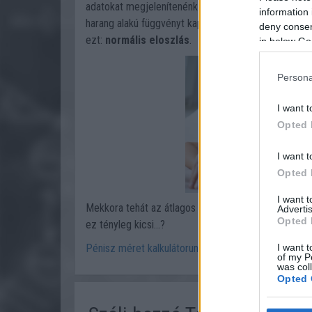
adatokat megjelenítenénk egy grafikonon a legkiseb
information 
harang alakú függvényt kapnánk. A statisztikában, m
deny consent
ezt:
normális eloszlás
.
in below Go
Persona
I want t
Opted 
I want t
Opted 
I want 
Mekkora tehát az átlagos méret? Mi számít nagynak
Advertis
Opted 
ez tényleg kicsi...?
Pénisz méret kalkulátorunk segítségével megtudhat
I want t
of my P
was col
Opted 