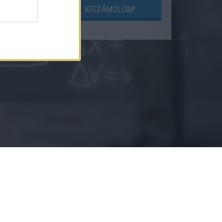
LOM!
KISZÁMOLOM!