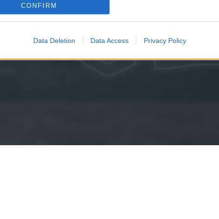
consents
CONFIRM
KISZÁMO
o allow Google to enable storage related to advertising like cookies on
evice identifiers in apps.
Data Deletion
Data Access
Privacy Policy
o allow my user data to be sent to Google for online advertising
s.
to allow Google to send me personalized advertising.
o allow Google to enable storage related to analytics like cookies on
evice identifiers in apps.
o allow Google to enable storage related to functionality of the website
o allow Google to enable storage related to personalization.
o allow Google to enable storage related to security, including
cation functionality and fraud prevention, and other user protection.
Kripto hírek
Magyar Online Kaszino