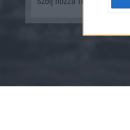
Szólj hozzá Te is!
Google 
I want t
web or d
I want t
purpose
I want 
I want t
web or d
I want t
or app.
I want t
I want t
authenti
© 2015 - Szamoldki.hu
Jognyilatkozatok
Impresszum