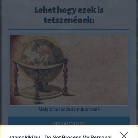
Lehet hogy ezek is
tetszenének:
Melyik horoszkóp mikor van?
KISZÁMOLOM!
szamoldki.hu -
Do Not Process My Personal