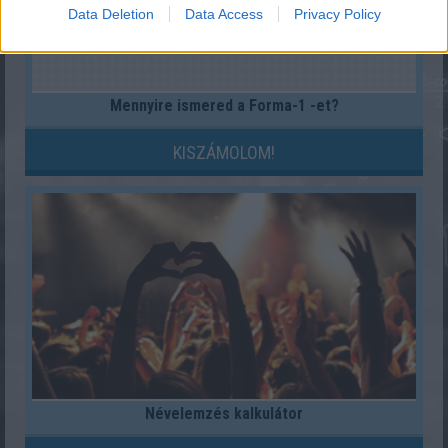
Data Deletion
Data Access
Privacy Policy
Mennyire ismered a Forma-1 -et?
KISZÁMOLOM!
Névelemzés kalkulátor