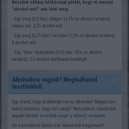
Nézzünk néhány hétköznapi példát, hogy mi mennyi
"alcohol-unit"-nak felel meg:
- Egy üveg (0,5 liter) átlagos (4,5%-os alkohol-tartalmú)
világos sör: 2,25 alcohol-unit
- Egy üveg (0,75 liter) vörösbor (12%-os alkohol-tartalmú):
9 alcohol-unit
- Egy "feles" házipálinka (0,05 liter, 50%-os alkohol-
tartalmú): 2,5 alcohol-unit#panel-heading#
Alkoholista vagyok? Megtudhatod
tesztünkből.
Úgy érzed, hogy problémád van az alkohollal? Magad sem
tudod eldönteni, hogy mit csinálj? Nemzetközi standardok
alapján készült
tesztünk segít a választ megadni
.
De a következő lépést már Neked kell megtenned!