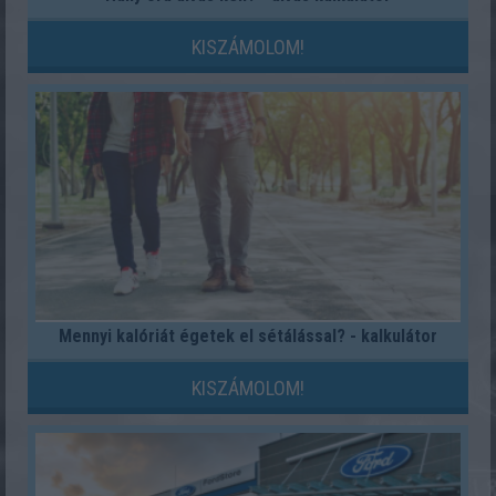
KISZÁMOLOM!
Mennyi kalóriát égetek el sétálással? - kalkulátor
KISZÁMOLOM!