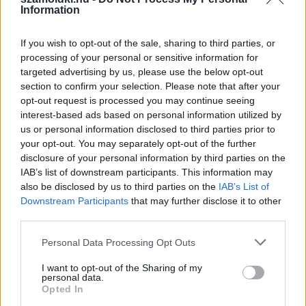
Information
If you wish to opt-out of the sale, sharing to third parties, or
processing of your personal or sensitive information for
targeted advertising by us, please use the below opt-out
section to confirm your selection. Please note that after your
opt-out request is processed you may continue seeing
interest-based ads based on personal information utilized by
us or personal information disclosed to third parties prior to
your opt-out. You may separately opt-out of the further
Milyen a helyesírásod? (könnyű szint)
disclosure of your personal information by third parties on the
IAB’s list of downstream participants. This information may
KISZÁMOLOM!
also be disclosed by us to third parties on the
IAB’s List of
Downstream Participants
that may further disclose it to other
third parties.
Please note that this website/app uses one or more Google
Personal Data Processing Opt Outs
services and may gather and store information including but
not limited to your visit or usage behaviour. You may click to
I want to opt-out of the Sharing of my
personal data.
grant or deny consent to Google and its third-party tags to
Opted In
use your data for below specified purposes in below Google