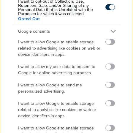
szerint?
I want to opt-out of Collection, Use,
Retention, Sale, and/or Sharing of my
Personal Data that Is Unrelated with the
Purposes for which it was collected.
KISZÁMOLOM!
Opted Out
Google consents
I want to allow Google to enable storage
related to advertising like cookies on web or
device identifiers in apps.
I want to allow my user data to be sent to
Google for online advertising purposes.
I want to allow Google to send me
personalized advertising.
Mennyi illetéket kell fizetnem ingatlan vásárlásakor
2026-ban?
I want to allow Google to enable storage
related to analytics like cookies on web or
KISZÁMOLOM!
device identifiers in apps.
I want to allow Google to enable storage