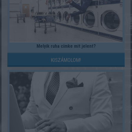
Melyik ruha címke mit jelent?
KISZÁMOLOM!