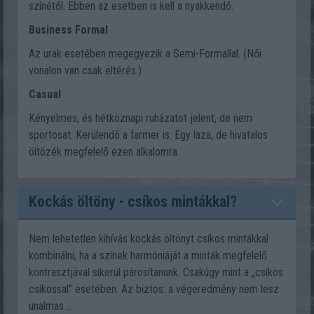
színétől. Ebben az esetben is kell a nyakkendő.
Business Formal
Az urak esetében megegyezik a Semi-Formallal. (Női
vonalon van csak eltérés.)
Casual
Kényelmes, és hétköznapi ruházatot jelent, de nem
sportosat. Kerülendő a farmer is. Egy laza, de hivatalos
öltözék megfelelő ezen alkalomra.
Kockás öltöny - csíkos mintákkal?
Nem lehetetlen kihívás kockás öltönyt csíkos mintákkal
kombinálni, ha a színek harmóniáját a minták megfelelő
kontrasztjával sikerül párosítanunk. Csakúgy mint a „csíkos
csíkossal” esetében. Az biztos: a végeredmény nem lesz
unalmas ...