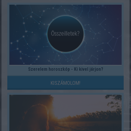
Szerelem horoszkóp - Ki kivel járjon?
KISZÁMOLOM!