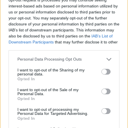
interest-based ads based on personal information utilized by
us or personal information disclosed to third parties prior to
your opt-out. You may separately opt-out of the further
disclosure of your personal information by third parties on the
IAB’s list of downstream participants. This information may
Halogatás kalkulátor
also be disclosed by us to third parties on the
IAB’s List of
Downstream Participants
that may further disclose it to other
third parties.
KISZÁMOLOM!
Please note that this website/app uses one or more Google
Personal Data Processing Opt Outs
services and may gather and store information including but
not limited to your visit or usage behaviour. You may click to
I want to opt-out of the Sharing of my
personal data.
grant or deny consent to Google and its third-party tags to
Opted In
use your data for below specified purposes in below Google
consent section.
I want to opt-out of the Sale of my
Personal Data.
Opted In
I want to opt-out of processing my
Personal Data for Targeted Advertising.
Opted In
Melyik állatövi jegyben születtél a kínai horoszkóp