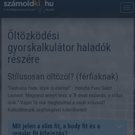
M
m
Öltözködési
gyorskalkulátor haladók
részére
Stílusosan öltözöl? (férfiaknak)
“Fashions fade, style is eternal” - mondta Yves Saint
Laurent. Magyarul annyit tesz: a “A divat múlandó, a stílus
örök.” Vajon Te már megtaláltad a saját stílusod?
Kalkulátorunk segítségével kiderítheted!
Mit jelen a slim fit, a body fit és a
regular fit kifejezés?