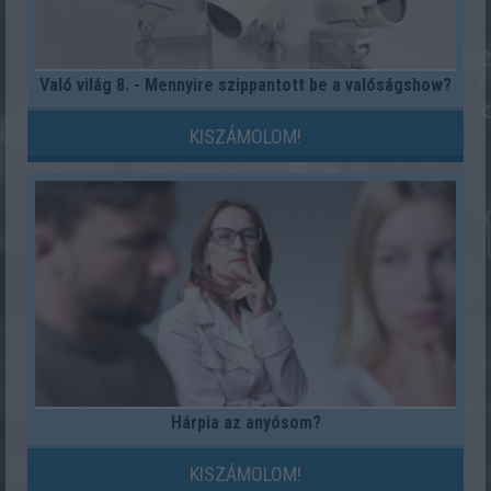
Való világ 8. - Mennyire szippantott be a valóságshow?
KISZÁMOLOM!
Hárpia az anyósom?
KISZÁMOLOM!