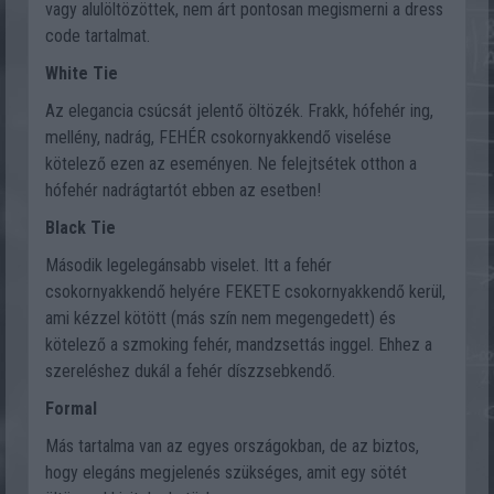
vagy alulöltözöttek, nem árt pontosan megismerni a dress
code tartalmat.
White Tie
Az elegancia csúcsát jelentő öltözék. Frakk, hófehér ing,
mellény, nadrág, FEHÉR csokornyakkendő viselése
kötelező ezen az eseményen. Ne felejtsétek otthon a
hófehér nadrágtartót ebben az esetben!
Black Tie
Második legelegánsabb viselet. Itt a fehér
csokornyakkendő helyére FEKETE csokornyakkendő kerül,
ami kézzel kötött (más szín nem megengedett) és
kötelező a szmoking fehér, mandzsettás inggel. Ehhez a
szereléshez dukál a fehér díszzsebkendő.
Formal
Más tartalma van az egyes országokban, de az biztos,
hogy elegáns megjelenés szükséges, amit egy sötét