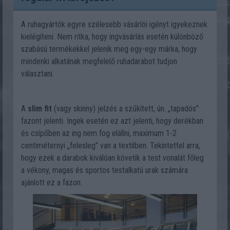
A ruhagyártók egyre szélesebb vásárlói igényt igyekeznek
kielégíteni. Nem ritka, hogy ingvásárlás esetén különböző
szabású termékekkel jelenik meg egy-egy márka, hogy
mindenki alkatának megfelelő ruhadarabot tudjon
választani.
A
slim fit
(vagy skinny) jelzés a szűkített, ún. „tapadós”
fazont jelenti. Ingek esetén ez azt jelenti, hogy derékban
és csípőben az ing nem fog elállni, maximum 1-2
centiméternyi „felesleg” van a textilben. Tekintettel arra,
hogy ezek a darabok kiválóan követik a test vonalát főleg
a vékony, magas és sportos testalkatú urak számára
ajánlott ez a fazon.