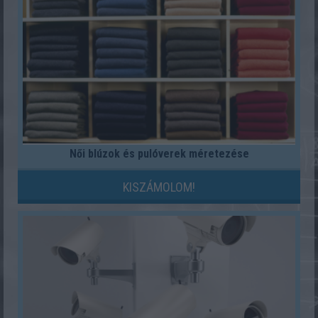
Női blúzok és pulóverek méretezése
KISZÁMOLOM!