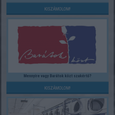
KISZÁMOLOM!
Mennyire vagy Barátok közt szakértő?
KISZÁMOLOM!