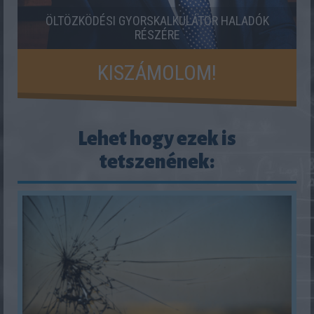
ÖLTÖZKÖDÉSI GYORSKALKULÁTOR HALADÓK
RÉSZÉRE
KISZÁMOLOM!
Lehet hogy ezek is
tetszenének: