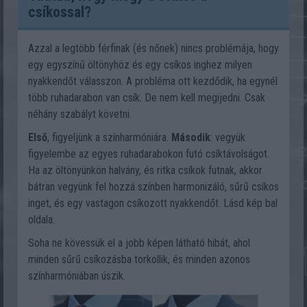
csíkossal?
Azzal a legtöbb férfinak (és nőnek) nincs problémája, hogy
egy egyszínű öltönyhöz és egy csíkos inghez milyen
nyakkendőt válasszon. A probléma ott kezdődik, ha egynél
több ruhadarabon van csík. De nem kell megijedni. Csak
néhány szabályt követni.
Első
, figyeljünk a színharmóniára.
Második
: vegyük
figyelembe az egyes ruhadarabokon futó csíktávolságot.
Ha az öltönyünkön halvány, és ritka csíkok futnak, akkor
bátran vegyünk fel hozzá színben harmonizáló, sűrű csíkos
inget, és egy vastagon csíkozott nyakkendőt. Lásd kép bal
oldala.
Soha ne kövessük el a jobb képen látható hibát, ahol
minden sűrű csíkozásba torkollik, és minden azonos
színharmóniában úszik.