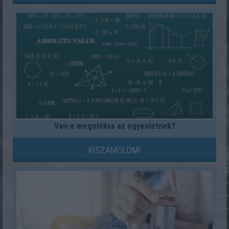
Van-e megoldása az egyenletnek?
KISZÁMOLOM!