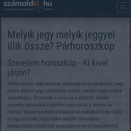
M
m
Melyik jegy melyik jeggyel
illik össze? Párhoroszkóp
Szerelem horoszkóp - Ki kivel
járjon?
Párhoroszkóp kalkulátorunk segítségével megtudhatod, hogy
melyik állatövi jegy szülöttével milyen szerelmi kapcsolatra
számíthatsz. Összeillik-e a kos és a vízöntő? Milyen
szerelmi kapcsoltra számíthat egymással a skorpió és
mérleg? Milyen szerelmi párkapcsolat alakulhat ki egy szűz
és egy oroszlán jegyű ember között? Horoszkóp
párkapcsolati kulátorunk segítségével most megtudhatod,