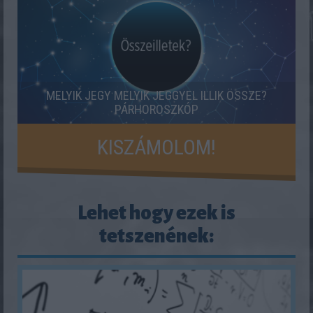
MELYIK JEGY MELYIK JEGGYEL ILLIK ÖSSZE?
PÁRHOROSZKÓP
KISZÁMOLOM!
Lehet hogy ezek is
tetszenének: