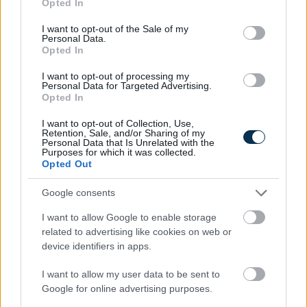
Opted In
use your data for below specified purposes in below Google
consent section.
I want to opt-out of the Sale of my
Personal Data.
Opted In
I want to opt-out of processing my
Personal Data for Targeted Advertising.
Opted In
I want to opt-out of Collection, Use,
Biztonságosan napozok?
Retention, Sale, and/or Sharing of my
Personal Data that Is Unrelated with the
Purposes for which it was collected.
KISZÁMOLOM!
Opted Out
Google consents
I want to allow Google to enable storage
related to advertising like cookies on web or
device identifiers in apps.
I want to allow my user data to be sent to
Google for online advertising purposes.