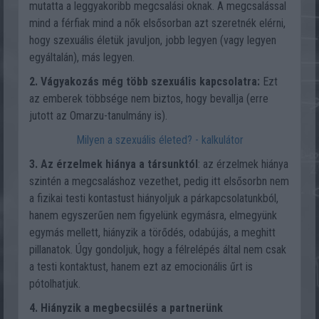
mutatta a leggyakoribb megcsalási oknak. A megcsalással
mind a férfiak mind a nők elsősorban azt szeretnék elérni,
hogy szexuális életük javuljon, jobb legyen (vagy legyen
egyáltalán), más legyen.
2. Vágyakozás még több szexuális kapcsolatra:
Ezt
az emberek többsége nem biztos, hogy bevallja (erre
jutott az Omarzu-tanulmány is).
Milyen a szexuális életed? - kalkulátor
3. Az érzelmek hiánya a társunktól
: az érzelmek hiánya
szintén a megcsaláshoz vezethet, pedig itt elsősorbn nem
a fizikai testi kontastust hiányoljuk a párkapcsolatunkból,
hanem egyszerűen nem figyelünk egymásra, elmegyünk
egymás mellett, hiányzik a törődés, odabújás, a meghitt
pillanatok. Úgy gondoljuk, hogy a félrelépés által nem csak
a testi kontaktust, hanem ezt az emocionális űrt is
pótolhatjuk.
4. Hiányzik a megbecsülés a partnerünk