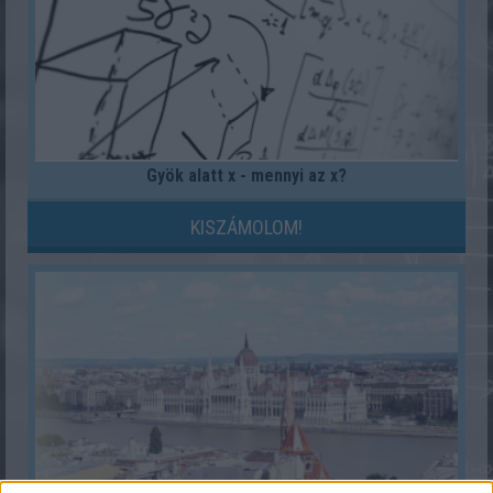
Gyök alatt x - mennyi az x?
KISZÁMOLOM!