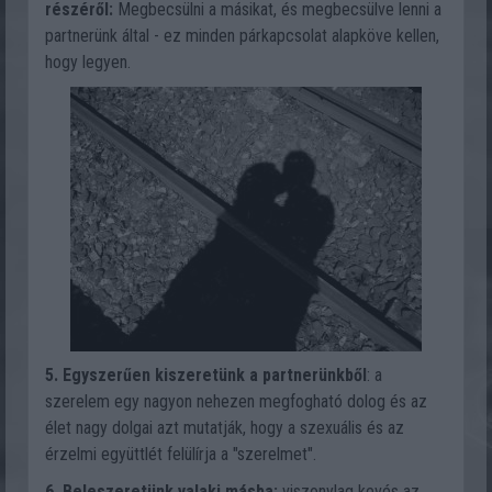
részéről:
Megbecsülni a másikat, és megbecsülve lenni a
partnerünk által - ez minden párkapcsolat alapköve kellen,
hogy legyen.
5. Egyszerűen kiszeretünk a partnerünkből
: a
szerelem egy nagyon nehezen megfogható dolog és az
élet nagy dolgai azt mutatják, hogy a szexuális és az
érzelmi együttlét felülírja a "szerelmet".
6. Beleszeretünk valaki másba:
viszonylag kevés az