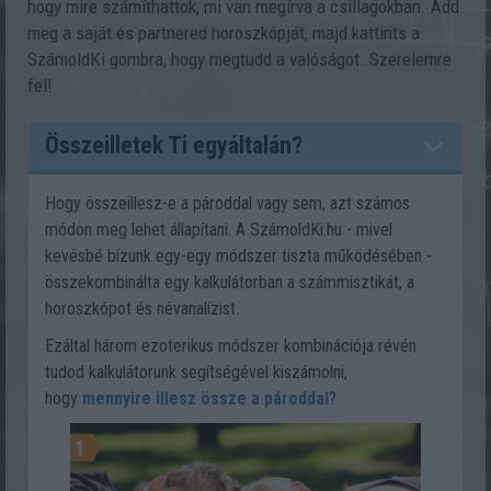
hogy mire számíthattok, mi van megírva a csillagokban. Add
meg a saját és partnered horoszkópját, majd kattints a
SzámoldKi gombra, hogy megtudd a valóságot. Szerelemre
fel!
Összeilletek Ti egyáltalán?
Hogy összeillesz-e a pároddal vagy sem, azt számos
módon meg lehet állapítani. A SzámoldKi.hu - mivel
kevésbé bízunk egy-egy módszer tiszta működésében -
összekombinálta egy kalkulátorban a számmisztikát, a
horoszkópot és névanalízist.
Ezáltal három ezoterikus módszer kombinációja révén
tudod kalkulátorunk segítségével kiszámolni,
hogy
mennyire illesz össze a pároddal
?