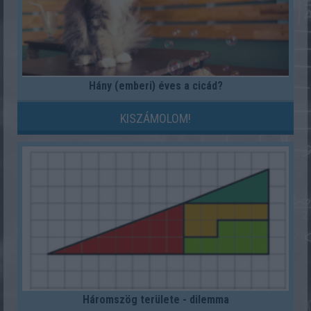
Hány (emberi) éves a cicád?
KISZÁMOLOM!
Háromszög területe - dilemma