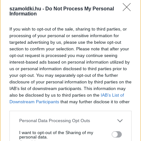
Mennyit tudsz Budapestről?
szamoldki.hu -
Do Not Process My Personal
Information
KISZÁMOLOM!
If you wish to opt-out of the sale, sharing to third parties, or
processing of your personal or sensitive information for
targeted advertising by us, please use the below opt-out
section to confirm your selection. Please note that after your
opt-out request is processed you may continue seeing
interest-based ads based on personal information utilized by
us or personal information disclosed to third parties prior to
your opt-out. You may separately opt-out of the further
disclosure of your personal information by third parties on the
IAB’s list of downstream participants. This information may
also be disclosed by us to third parties on the
IAB’s List of
Downstream Participants
that may further disclose it to other
When will I give birth to my baby?
third parties.
KISZÁMOLOM!
Please note that this website/app uses one or more Google
Personal Data Processing Opt Outs
services and may gather and store information including but
not limited to your visit or usage behaviour. You may click to
I want to opt-out of the Sharing of my
personal data.
grant or deny consent to Google and its third-party tags to