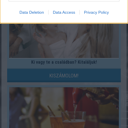
Data Deletion
Data Access
Privacy Policy
Ki vagy te a családban? Kitaláljuk!
KISZÁMOLOM!