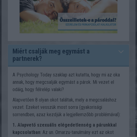
Miért csalják meg egymást a
partnerek?
A Psychology Today szaklap azt kutatta, hogy mi az oka
annak, hogy megcsalják egymást a párok. Mi vezet el
odáig, hogy félrelép valaki?
Alapvetően 8 olyan okot találtak, mely a megcsaláshoz
vezet. Ezeket vesszük most sorra (gyakorisági
sorrendben, azaz kezdjük a legjellemzőbb problémával):
1. Alapvető szexuális elégedetlenség a párunkkal
kapcsolatban
: Az un. Omarzu-tanulmány ezt az okot