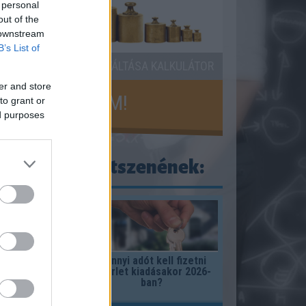
 personal
out of the
 downstream
B’s List of
 MÉRTÉKEGYSÉGEK ÁTVÁLTÁSA KALKULÁTOR
er and store
KISZÁMOLOM!
to grant or
ed purposes
ogy ezek is tetszenének:
vagyok?
Mennyi adót kell fizetni
albérlet kiadásakor 2026-
ban?