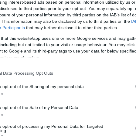
eing interest-based ads based on personal information utilized by us or
lata: ugyanis az első pénzdarabok nem
disclosed to third parties prior to your opt-out. You may separately opt-
inomságértékű nemesfémdarabok voltak.
losure of your personal information by third parties on the IAB’s list of
. This information may also be disclosed by us to third parties on the
IA
és elfogadhatóságát súlyméréssel kellett
Participants
that may further disclose it to other third parties.
TÖMEG (SÚLY)
a 'zsivány kereskedők' a mérlegeket és
 that this website/app uses one or more Google services and may gath
t sajnos a mai napig nem tűnt el a
including but not limited to your visit or usage behaviour. You may click 
zése mindmáig fontos feladat.
 to Google and its third-party tags to use your data for below specifi
ogle consent section.
ge
Lehet h
l Data Processing Opt Outs
mm
; a jele
kg
. A kilogram azért különleges SI
o opt-out of the Sharing of my personal data.
ikai állandón alapszik, hanem egy etalon
In
o opt-out of the Sale of my Personal Data.
In
Allergiás 
to opt-out of processing my Personal Data for Targeted
ing.
onddal őrzik a
kilogramnak,
mint hivatalos
In