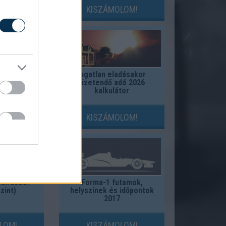
LOM!
KISZÁMOLOM!
ezetési
Ingatlan eladásakor
lkulátor
fizetendő adó 2026
kalkulátor
LOM!
KISZÁMOLOM!
esírásod?
Forma-1 futamok,
zint)
helyszínek és időpontok
2017
LOM!
KISZÁMOLOM!