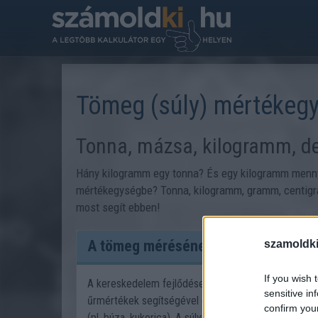
Tömeg (súly) mértékegy
Tonna, mázsa, kilogramm, d
Hány kilogramm egy tonna? És egy kilogramm menny
mértékegységbe? Tonna, kilogramm, gramm, centigra
most segít ebben!
A tömeg mérésének kialakulása
szamoldki
If you wish 
A kereskedelem fejlődése a súly, illetve a tömeg m
sensitive in
űrmértékek segítségével oldottak meg, nemcsak a f
confirm you
(pl. búza, kukorica). A súlymérés jelentősége a tör