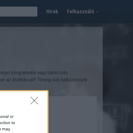
Hírek
Felhasználó
ömeget kilogrammba vagy bármi más
an az átváltással? Tömeg/súly kalkulátorunk
sonal or
ection to
ou may