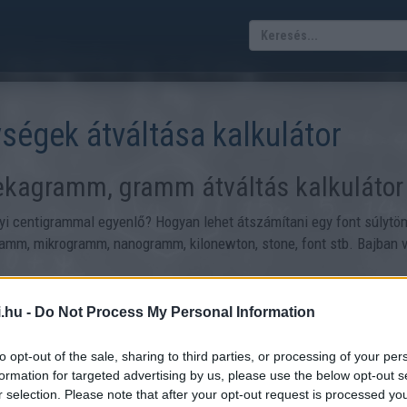
ségek átváltása kalkulátor
ekagramm, gramm átváltás kalkulátor
i centigrammal egyenlő? Hogyan lehet átszámítani egy font súlyt
mm, mikrogramm, nanogramm, kilonewton, stone, font stb. Bajban v
.hu -
Do Not Process My Personal Information
to opt-out of the sale, sharing to third parties, or processing of your per
érését tette szükségessé, amit eleinte
formation for targeted advertising by us, please use the below opt-out s
olyadékok, de a száraz anyagok esetében is
r selection. Please note that after your opt-out request is processed y
ténelem során akkor vált döntő fontosságúvá,