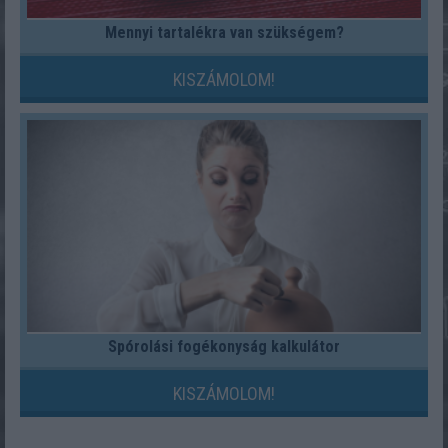
Mennyi tartalékra van szükségem?
KISZÁMOLOM!
Spórolási fogékonyság kalkulátor
KISZÁMOLOM!