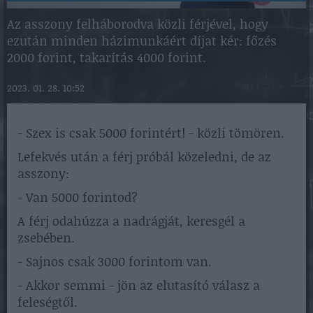
Az asszony felháborodva közli férjével, hogy
ezután minden házimunkáért díjat kér: főzés
2000 forint, takarítás 4000 forint.
2023. 01. 28. 10:52
- Szex is csak 5000 forintért! - közli tömören.
Lefekvés után a férj próbál közeledni, de az
asszony:
- Van 5000 forintod?
A férj odahúzza a nadrágját, keresgél a
zsebében.
- Sajnos csak 3000 forintom van.
- Akkor semmi - jön az elutasító válasz a
feleségtől.