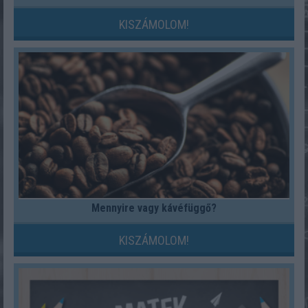
KISZÁMOLOM!
Mennyire vagy kávéfüggő?
KISZÁMOLOM!