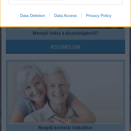
Data Deletion
Data Access
Privacy Policy
Mennyit tudsz a disznóvágásról?
KISZÁMOLOM!
Nyugdíj korhatár kalkulátor