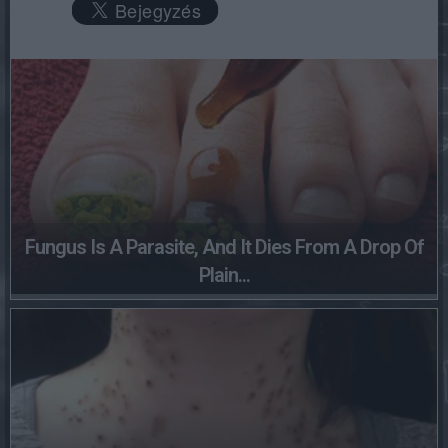
Fungus Is A Parasite, And It Dies From A Drop Of
Plain...