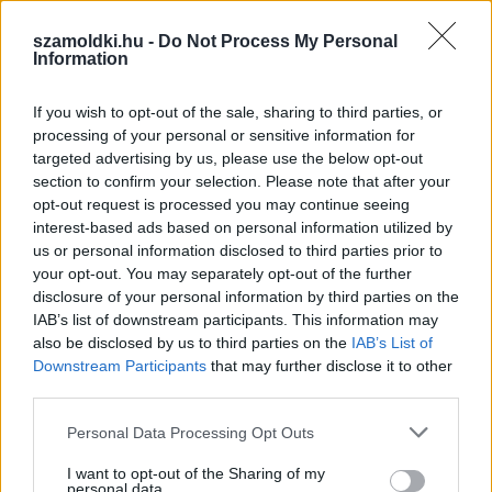
szamoldki.hu -
Do Not Process My Personal
Information
If you wish to opt-out of the sale, sharing to third parties, or
processing of your personal or sensitive information for
targeted advertising by us, please use the below opt-out
section to confirm your selection. Please note that after your
Fix számokkal lottózol? Most megtudhatod, nyertél
opt-out request is processed you may continue seeing
volna-e valaha!
interest-based ads based on personal information utilized by
us or personal information disclosed to third parties prior to
KISZÁMOLOM!
your opt-out. You may separately opt-out of the further
disclosure of your personal information by third parties on the
IAB’s list of downstream participants. This information may
also be disclosed by us to third parties on the
IAB’s List of
Downstream Participants
that may further disclose it to other
third parties.
Please note that this website/app uses one or more Google
Personal Data Processing Opt Outs
services and may gather and store information including but
not limited to your visit or usage behaviour. You may click to
I want to opt-out of the Sharing of my
personal data.