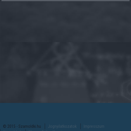
© 2015 - Szamoldki.hu
Jognyilatkozatok
Impresszum