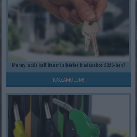
Mennyi adót kell fizetni albérlet kiadásakor 2026-ban?
KISZÁMOLOM!