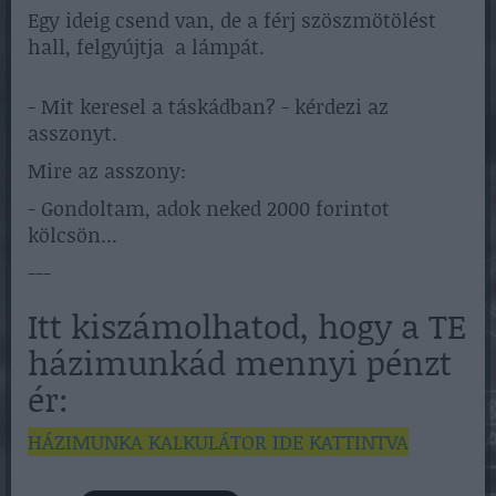
Egy ideig csend van, de a férj szöszmötölést
hall, felgyújtja a lámpát.
- Mit keresel a táskádban? - kérdezi az
asszonyt.
Mire az asszony:
- Gondoltam, adok neked 2000 forintot
kölcsön...
---
Itt kiszámolhatod, hogy a TE
házimunkád mennyi pénzt
ér:
HÁZIMUNKA KALKULÁTOR IDE KATTINTVA