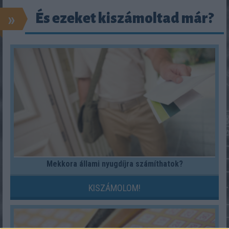
»
És ezeket kiszámoltad már?
Mekkora állami nyugdíjra számíthatok?
KISZÁMOLOM!