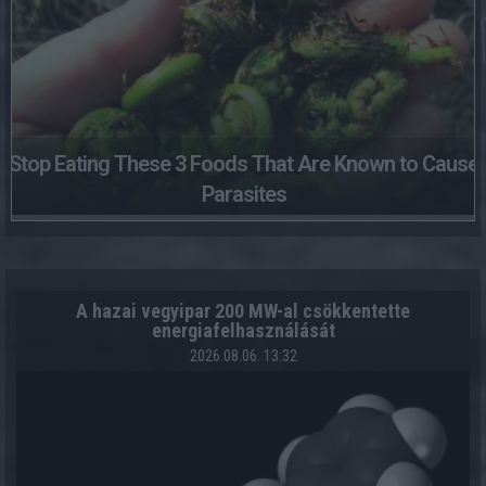
Stop Eating These 3 Foods That Are Known to Cause
Parasites
A hazai vegyipar 200 MW-al csökkentette
energiafelhasználását
2026.08.06. 13:32