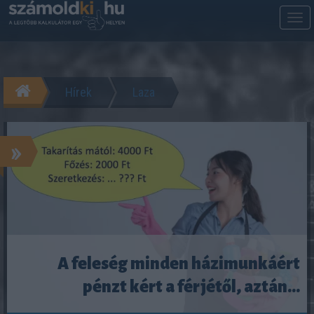
M
m
Hírek
Laza
»
A feleség minden házimunkáért
pénzt kért a férjétől, aztán...