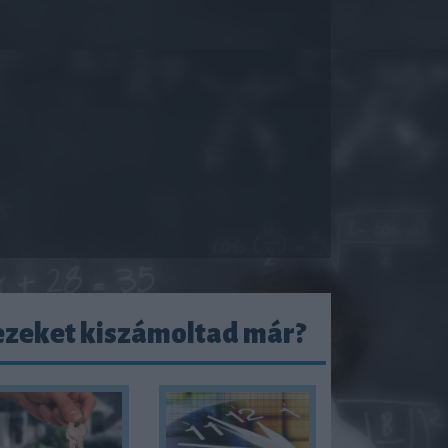
ezeket kiszámoltad már?