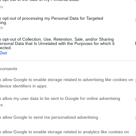
 és kaptunk maguktól.
In
zda amikor itt voltak, másnap reggelre
to opt-out of processing my Personal Data for Targeted
ing.
In
le a szakadékba. Azóta is rettentően
o opt-out of Collection, Use, Retention, Sale, and/or Sharing
t hoztam maguknak ezt a szekeret.
ersonal Data that Is Unrelated with the Purposes for which it
lected.
agyok érte.
Out
consents
m, ezért aztán valami más megélhetés
b, mint a kecske volt. Magának
o allow Google to enable storage related to advertising like cookies on
evice identifiers in apps.
ájöttem arra, hogy mivel volt egy kecském,
időmet és energiámat. Amiatt a kecske
o allow my user data to be sent to Google for online advertising
l és a szegénységgel. Pedig nem ez a méltó
s.
to allow Google to send me personalized advertising.
o allow Google to enable storage related to analytics like cookies on