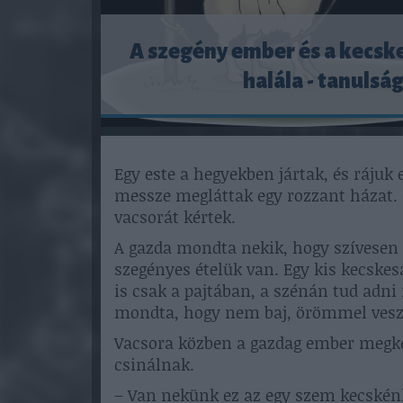
A szegény ember és a kecsk
halála - tanulsá
Egy este a hegyekben jártak, és rájuk
messze megláttak egy rozzant házat. 
vacsorát kértek.
A gazda mondta nekik, hogy szívesen 
szegényes ételük van. Egy kis kecskesaj
is csak a pajtában, a szénán tud adni
mondta, hogy nem baj, örömmel veszik
Vacsora közben a gazdag ember megké
csinálnak.
– Van nekünk ez az egy szem kecskén