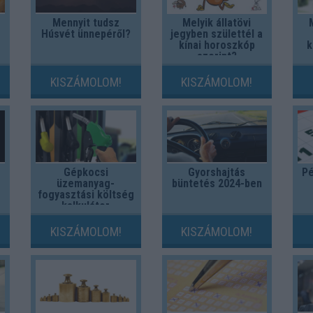
Mennyit tudsz
Melyik állatövi
Húsvét ünnepéről?
jegyben születtél a
kínai horoszkóp
k
szerint?
KISZÁMOLOM!
KISZÁMOLOM!
Gépkocsi
Gyorshajtás
Pé
üzemanyag-
büntetés 2024-ben
fogyasztási költség
kalkulátor
KISZÁMOLOM!
KISZÁMOLOM!