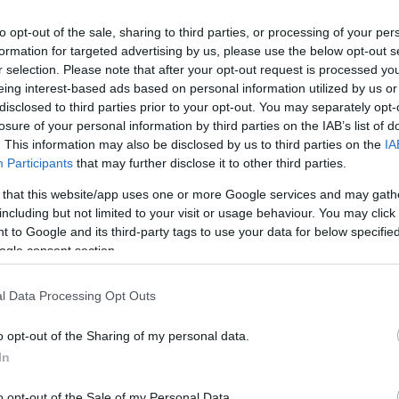
to opt-out of the sale, sharing to third parties, or processing of your per
etően mára az ifjú tanítványból is nagyon
formation for targeted advertising by us, please use the below opt-out s
r selection. Please note that after your opt-out request is processed y
ása volt amiatt, hogy annak idején titokban
eing interest-based ads based on personal information utilized by us or
két.
disclosed to third parties prior to your opt-out. You may separately opt-
losure of your personal information by third parties on the IAB’s list of
M
. This information may also be disclosed by us to third parties on the
IA
gott egy nagy szekeret. Telis-tele pakolta
Participants
that may further disclose it to other third parties.
ajándékokkal, meg még pénzzel is. Befogott
 that this website/app uses one or more Google services and may gath
erezett vele a hegyekbe, hogy megkeresse a
including but not limited to your visit or usage behaviour. You may click 
nak idején a szakadékba lökte. Gondolta,
 to Google and its third-party tags to use your data for below specifi
teszi, amit annak idején tett.
ogle consent section.
hol annak idején a szegény ember viskója
önyörű, hatalmas ház állt, gazdag birtokkal,
l Data Processing Opt Outs
tt csodálkozni.
o opt-out of the Sharing of my personal data.
gyanaz az ember volt, akinek a kecskéjét
In
dja neki szégyenkezve-csodálkozva:
mesteremmel jártam maguknál sok évvel
o opt-out of the Sale of my Personal Data.