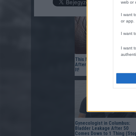
web or d
I want t
or app.
I want t
I want t
authenti
This Mixture ‘Burns’ Fungus 
After The Very First Use — T
It!
Gynecologist in Columbus:
Bladder Leakage After 50
Comes Down to 1 Thing (Sto