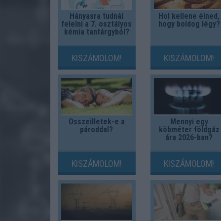
Hányasra tudnál
Hol kellene élned,
felelni a 7. osztályos
hogy boldog légy?
kémia tantárgyból?
KISZÁMOLOM!
KISZÁMOLOM!
Összeilletek-e a
Mennyi egy
pároddal?
köbméter földgáz
ára 2026-ban?
KISZÁMOLOM!
KISZÁMOLOM!