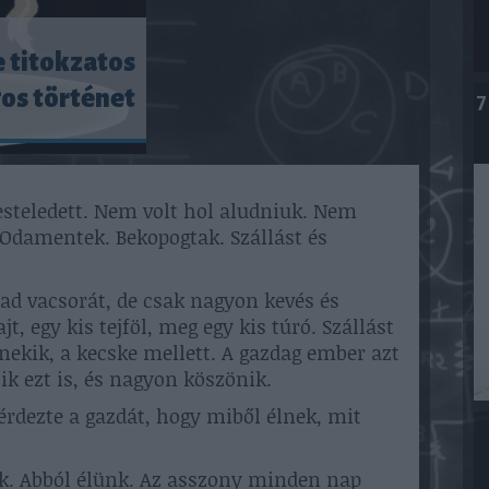
e titokzatos
gos történet
7
 esteledett. Nem volt hol aludniuk. Nem
Odamentek. Bekopogtak. Szállást és
ad vacsorát, de csak nagyon kevés és
t, egy kis tejföl, meg egy kis túró. Szállást
 nekik, a kecske mellett. A gazdag ember azt
 ezt is, és nagyon köszönik.
rdezte a gazdát, hogy miből élnek, mit
k. Abból élünk. Az asszony minden nap