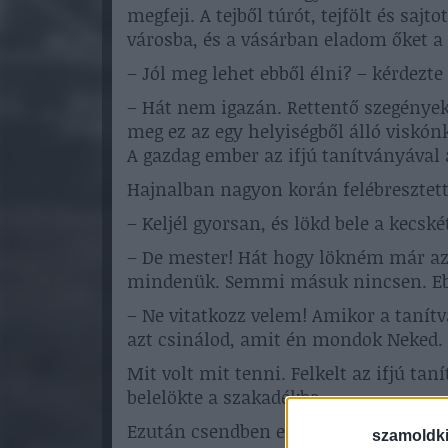
megfeji. A tejből túrót, tejfölt és sa
városba, és a vásárban eladom őket a
– Jól meg lehet ebből élni? – kérdezt
– Hát nem igazán. Rettentő szegénye
meg ez az egy helyiségből álló viskón
A gazdag ember az ifjú tanítványával 
Hajnalban nagyon korán felébresztett
– Keljél gyorsan, és lökd bele a kecsk
– De mester! Hát hogy lökném már az
mindenük. Semmi másuk nincsen. Eb
– Ne vitatkozz velem! Amikor a tanít
azt csinálod, amit én mondok Neked.
Mit volt mit tenni. Felkelt az ifjú tan
belelökte a szakadékba.
Ezután csendben elmentek.
szamoldki