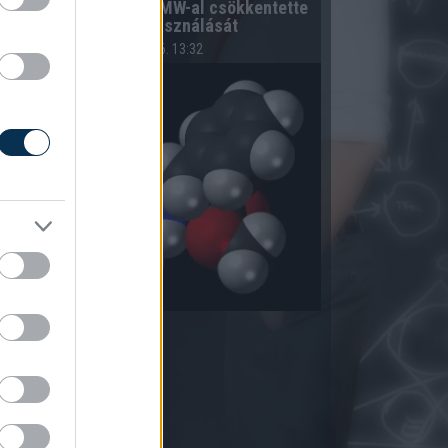
A hazai vegyipar 200 MW-al csökkentette
energiafelhasználását
2026.08.06. 13:32