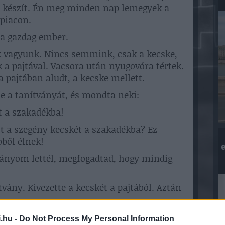
jtot készít. Én meg minden nap lemegyek a
 piacon.
e a gazdag ember.
k vagyunk. Nincs semmink, csak a kecske,
k a pajtával. Vacsora után nyugovóra tértek.
a pajtában aludt, a kecske mellett.
e a tanítványát, és mondta neki:
ét a szakadékba!
t a szegény kecskét a szakadékba? Ez
ből élnek!
e
ványom lettél, megfogadtad, hogy mindig
ítvány. Kivezette a kecskét a pajtából. Aztán
.hu -
Do Not Process My Personal Information