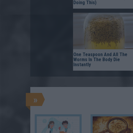
Doing This)
One Teaspoon And All The
Worms In The Body Die
Instantly
»