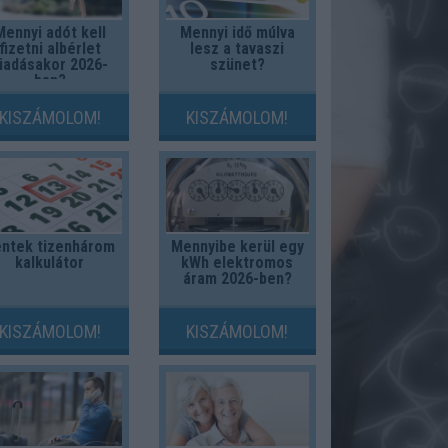
Mennyi adót kell
Mennyi idő múlva
fizetni albérlet
lesz a tavaszi
iadásakor 2026-
szünet?
ban?
KISZÁMOLOM!
KISZÁMOLOM!
ntek tizenhárom
Mennyibe kerül egy
kalkulátor
kWh elektromos
áram 2026-ben?
KISZÁMOLOM!
KISZÁMOLOM!