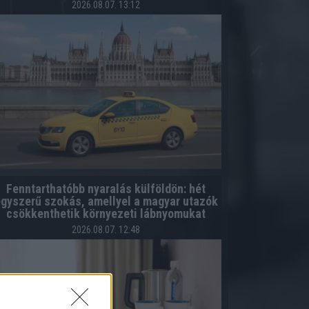
2026.08.07. 13:12
Fenntarthatóbb nyaralás külföldön: hét
gyszerű szokás, amellyel a magyar utazók
csökkenthetik környezeti lábnyomukat
2026.08.07. 12:48