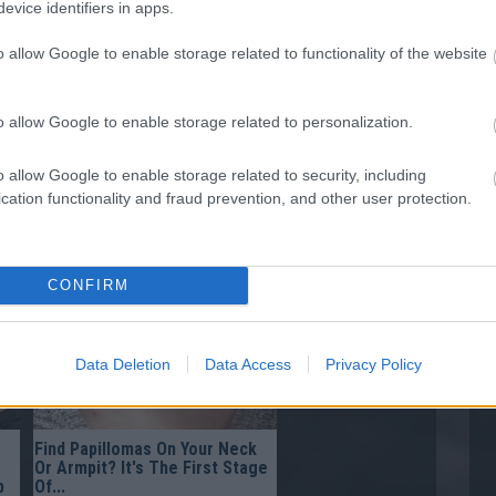
evice identifiers in apps.
o allow Google to enable storage related to functionality of the website
o allow Google to enable storage related to personalization.
o allow Google to enable storage related to security, including
cation functionality and fraud prevention, and other user protection.
Off
Doctor From Columbus: Worms
ry
Come Out Of You In The
Morning!
CONFIRM
Data Deletion
Data Access
Privacy Policy
Find Papillomas On Your Neck
Or Armpit? It's The First Stage
p
Of...