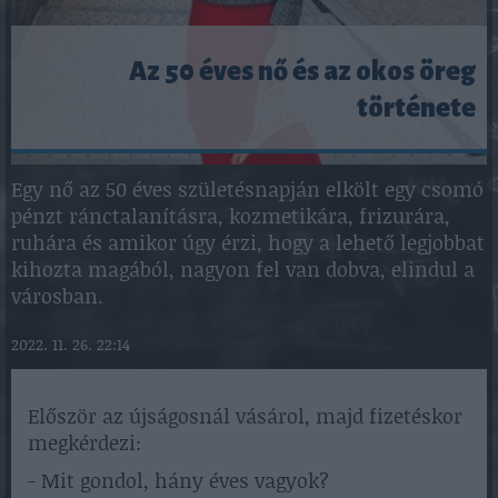
Az 50 éves nő és az okos öreg
története
Egy nő az 50 éves születésnapján elkölt egy csomó
pénzt ránctalanításra, kozmetikára, frizurára,
ruhára és amikor úgy érzi, hogy a lehető legjobbat
kihozta magából, nagyon fel van dobva, elindul a
városban.
2022. 11. 26. 22:14
Először az újságosnál vásárol, majd fizetéskor
megkérdezi:
- Mit gondol, hány éves vagyok?