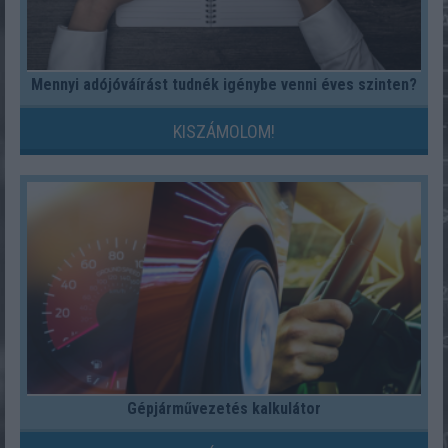
Mennyi adójóváírást tudnék igénybe venni éves szinten?
KISZÁMOLOM!
Gépjárművezetés kalkulátor