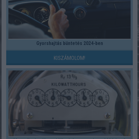
Gyorshajtás büntetés 2024-ben
KISZÁMOLOM!