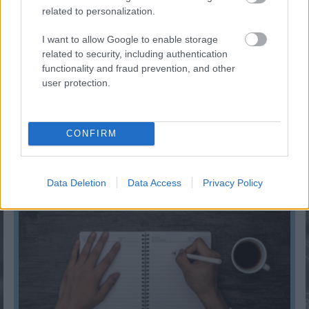
related to personalization.
I want to allow Google to enable storage
related to security, including authentication
functionality and fraud prevention, and other
user protection.
CONFIRM
Gépkocsi üzemanyag-fogyasztási költség kalkulátor
KISZÁMOLOM!
Data Deletion
Data Access
Privacy Policy