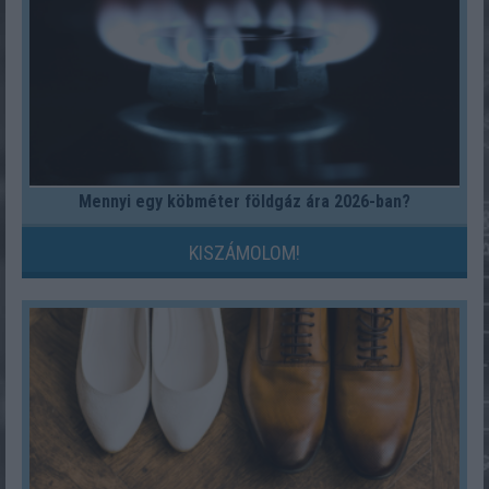
Mennyi egy köbméter földgáz ára 2026-ban?
KISZÁMOLOM!