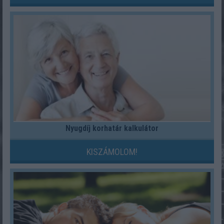
Nyugdíj korhatár kalkulátor
KISZÁMOLOM!