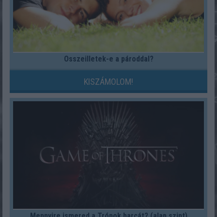
Összeilletek-e a pároddal?
KISZÁMOLOM!
Mennyire ismered a Trónok harcát? (alap szint)