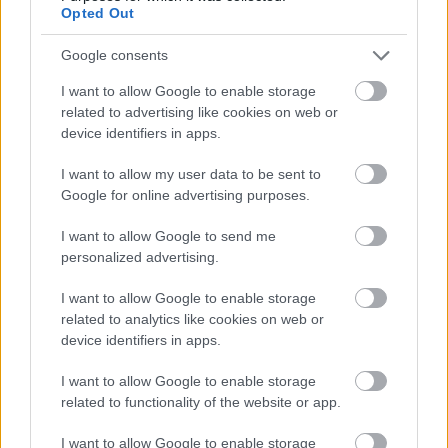
Opted Out
Mennyi adót kell fizetni albérlet kiadásakor 2026-ban?
Google consents
KISZÁMOLOM!
I want to allow Google to enable storage
related to advertising like cookies on web or
device identifiers in apps.
I want to allow my user data to be sent to
Google for online advertising purposes.
I want to allow Google to send me
personalized advertising.
I want to allow Google to enable storage
related to analytics like cookies on web or
Melyik állatövi jegyben születtél a kínai horoszkóp
device identifiers in apps.
szerint?
I want to allow Google to enable storage
KISZÁMOLOM!
related to functionality of the website or app.
I want to allow Google to enable storage