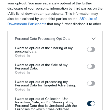
your opt-out. You may separately opt-out of the further
disclosure of your personal information by third parties on the
IAB’s list of downstream participants. This information may
also be disclosed by us to third parties on the
IAB’s List of
Downstream Participants
that may further disclose it to other
third parties.
Fix számokkal lottózol? Most megtudhatod, nyertél
Please note that this website/app uses one or more Google
volna-e valaha!
Personal Data Processing Opt Outs
services and may gather and store information including but
not limited to your visit or usage behaviour. You may click to
I want to opt-out of the Sharing of my
KISZÁMOLOM!
personal data.
grant or deny consent to Google and its third-party tags to
Opted In
use your data for below specified purposes in below Google
consent section.
I want to opt-out of the Sale of my
Personal Data.
Opted In
I want to opt-out of processing my
Personal Data for Targeted Advertising.
Opted In
I want to opt-out of Collection, Use,
Retention, Sale, and/or Sharing of my
Personal Data that Is Unrelated with the
Purposes for which it was collected.