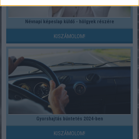
Névnapi képeslap küldő - hölgyek részére
KISZÁMOLOM!
Gyorshajtás büntetés 2024-ben
KISZÁMOLOM!