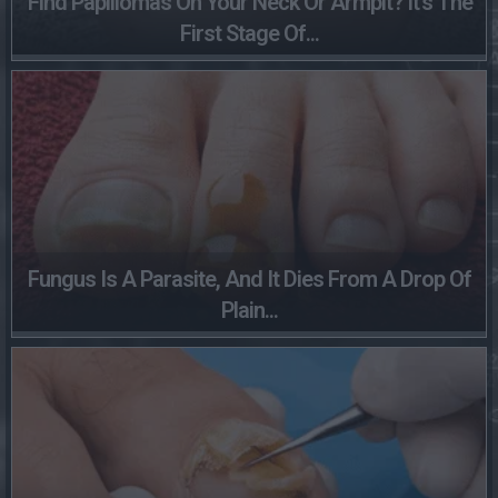
Find Papillomas On Your Neck Or Armpit? It's The
First Stage Of...
Fungus Is A Parasite, And It Dies From A Drop Of
Plain...