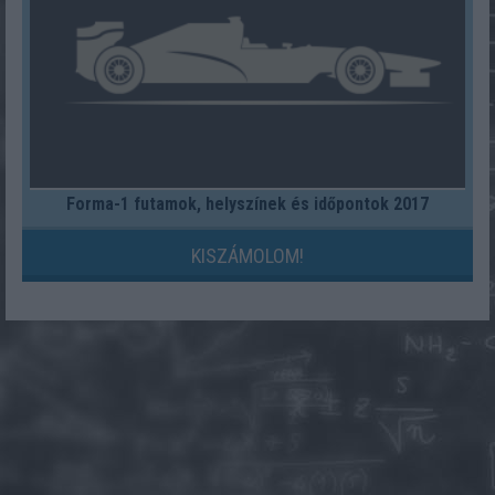
Forma-1 futamok, helyszínek és időpontok 2017
KISZÁMOLOM!