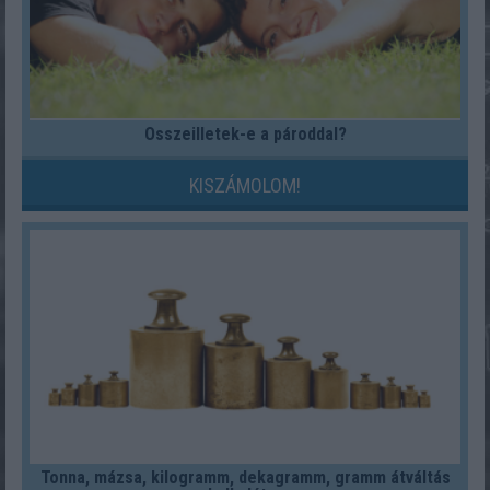
Összeilletek-e a pároddal?
KISZÁMOLOM!
Tonna, mázsa, kilogramm, dekagramm, gramm átváltás