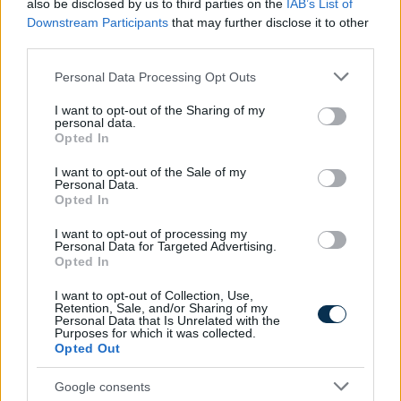
also be disclosed by us to third parties on the
IAB’s List of
Downstream Participants
that may further disclose it to other
third parties.
Please note that this website/app uses one or more Google
Personal Data Processing Opt Outs
services and may gather and store information including but
not limited to your visit or usage behaviour. You may click to
I want to opt-out of the Sharing of my
personal data.
grant or deny consent to Google and its third-party tags to
Opted In
use your data for below specified purposes in below Google
consent section.
I want to opt-out of the Sale of my
Personal Data.
Opted In
»
És ezeket kiszámoltad már?
I want to opt-out of processing my
Personal Data for Targeted Advertising.
Opted In
I want to opt-out of Collection, Use,
Retention, Sale, and/or Sharing of my
Personal Data that Is Unrelated with the
Purposes for which it was collected.
Opted Out
Google consents