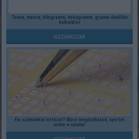
Tonna, mázsa, kilogramm, dekagramm, gramm átváltás
kalkulátor
KISZÁMOLOM!
Fix számokkal lottózol? Most megtudhatod, nyertél
volna-e valaha!