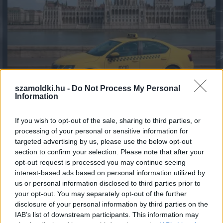
szamoldki.hu -
Do Not Process My Personal
Information
Fenntarthatóbb nyaralás külföldön: hét egyszerű
If you wish to opt-out of the sale, sharing to third parties, or
szokás, amellyel a magyar utazók csökkenthetik
processing of your personal or sensitive information for
környezeti lábnyomukat
targeted advertising by us, please use the below opt-out
2026.08.07. 12:48
section to confirm your selection. Please note that after your
opt-out request is processed you may continue seeing
interest-based ads based on personal information utilized by
us or personal information disclosed to third parties prior to
your opt-out. You may separately opt-out of the further
disclosure of your personal information by third parties on the
IAB’s list of downstream participants. This information may