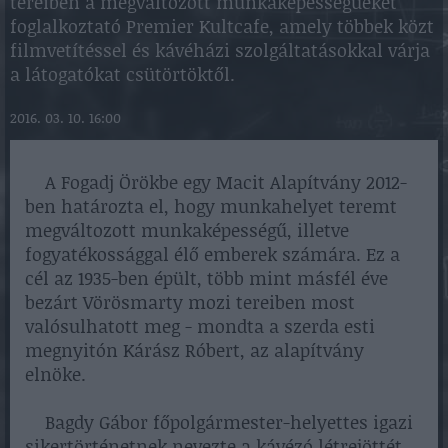
tereiben a megváltozott munkaképességűeket
foglalkoztató Premier Kultcafe, amely többek közt
filmvetítéssel és kávéházi szolgáltatásokkal várja
a látogatókat csütörtöktől.
2016. 03. 10. 16:00
A Fogadj Örökbe egy Macit Alapítvány 2012-
ben határozta el, hogy munkahelyet teremt
megváltozott munkaképességű, illetve
fogyatékossággal élő emberek számára. Ez a
cél az 1935-ben épült, több mint másfél éve
bezárt Vörösmarty mozi tereiben most
valósulhatott meg - mondta a szerda esti
megnyitón Kárász Róbert, az alapítvány
elnöke.
Bagdy Gábor főpolgármester-helyettes igazi
sikertörténetnek nevezte a kávézó létrejöttét.