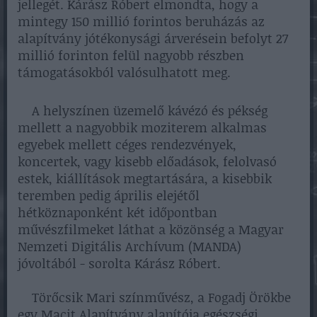
jellegét. Kárász Róbert elmondta, hogy a
mintegy 150 millió forintos beruházás az
alapítvány jótékonysági árverésein befolyt 27
millió forinton felül nagyobb részben
támogatásokból valósulhatott meg.
A helyszínen üzemelő kávézó és pékség
mellett a nagyobbik moziterem alkalmas
egyebek mellett céges rendezvények,
koncertek, vagy kisebb előadások, felolvasó
estek, kiállítások megtartására, a kisebbik
teremben pedig április elejétől
hétköznaponként két időpontban
művészfilmeket láthat a közönség a Magyar
Nemzeti Digitális Archívum (MANDA)
jóvoltából - sorolta Kárász Róbert.
Törőcsik Mari színművész, a Fogadj Örökbe
egy Macit Alapítvány alapítója egészségi