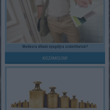
Mekkora állami nyugdíjra számíthatok?
KISZÁMOLOM!