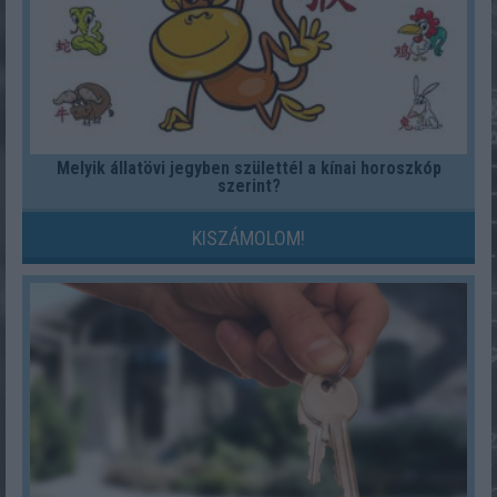
Melyik állatövi jegyben születtél a kínai horoszkóp
szerint?
KISZÁMOLOM!