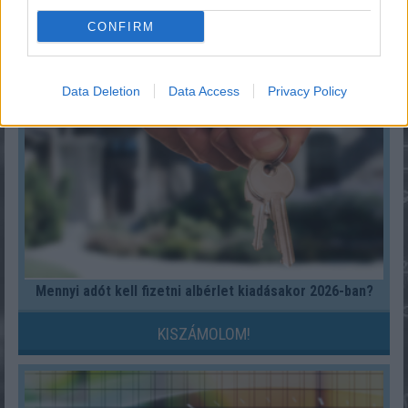
szerint?
CONFIRM
KISZÁMOLOM!
Data Deletion
Data Access
Privacy Policy
Mennyi adót kell fizetni albérlet kiadásakor 2026-ban?
KISZÁMOLOM!