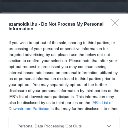
»
És ezeket kiszámoltad már?
szamoldki.hu -
Do Not Process My Personal
Information
If you wish to opt-out of the sale, sharing to third parties, or
processing of your personal or sensitive information for
targeted advertising by us, please use the below opt-out
section to confirm your selection. Please note that after your
opt-out request is processed you may continue seeing
interest-based ads based on personal information utilized by
us or personal information disclosed to third parties prior to
your opt-out. You may separately opt-out of the further
disclosure of your personal information by third parties on the
IAB’s list of downstream participants. This information may
also be disclosed by us to third parties on the
IAB’s List of
Downstream Participants
that may further disclose it to other
Hányasra tudnál felelni a 7. osztályos kémia tantárgyból?
third parties.
Please note that this website/app uses one or more Google
KISZÁMOLOM!
Personal Data Processing Opt Outs