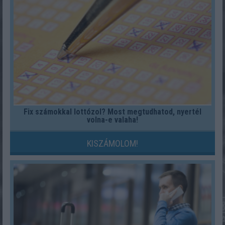
Fix számokkal lottózol? Most megtudhatod, nyertél
volna-e valaha!
KISZÁMOLOM!