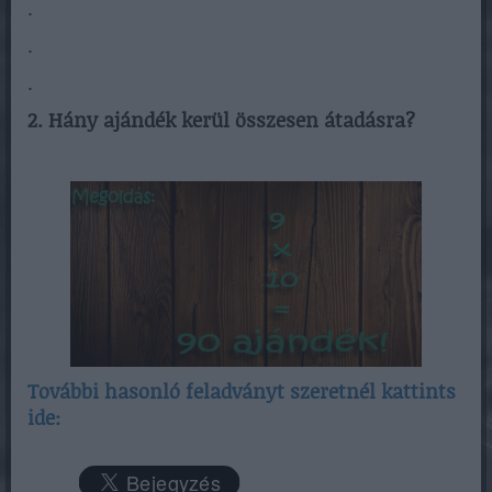
.
.
.
2. Hány ajándék kerül összesen átadásra?
További hasonló feladványt szeretnél kattints
ide: