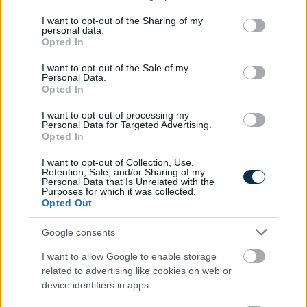
services and may gather and store information including but
not limited to your visit or usage behaviour. You may click to
I want to opt-out of the Sharing of my
personal data.
grant or deny consent to Google and its third-party tags to
Opted In
use your data for below specified purposes in below Google
consent section.
I want to opt-out of the Sale of my
Personal Data.
Opted In
I want to opt-out of processing my
Personal Data for Targeted Advertising.
Opted In
I want to opt-out of Collection, Use,
Retention, Sale, and/or Sharing of my
Hol kellene élned, hogy boldog légy?
Personal Data that Is Unrelated with the
Purposes for which it was collected.
Opted Out
KISZÁMOLOM!
Google consents
I want to allow Google to enable storage
related to advertising like cookies on web or
device identifiers in apps.