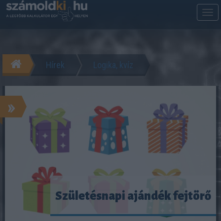
M
m
Hírek
Logika, kvíz
»
Születésnapi ajándék fejtörő