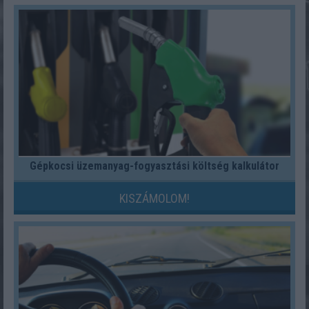
Gépkocsi üzemanyag-fogyasztási költség kalkulátor
KISZÁMOLOM!