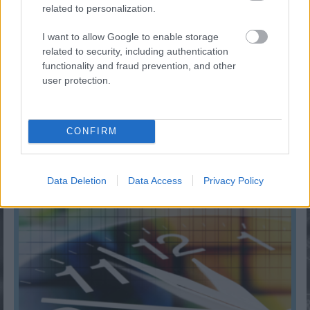
related to personalization.
I want to allow Google to enable storage
related to security, including authentication
functionality and fraud prevention, and other
user protection.
CONFIRM
Mennyi adót kell fizetni albérlet kiadásakor 2026-ban?
KISZÁMOLOM!
Data Deletion
Data Access
Privacy Policy