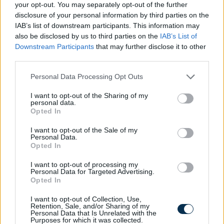
your opt-out. You may separately opt-out of the further
disclosure of your personal information by third parties on the
IAB’s list of downstream participants. This information may
also be disclosed by us to third parties on the
IAB’s List of
Downstream Participants
that may further disclose it to other
third parties.
Hol kellene élned, hogy boldog légy?
Please note that this website/app uses one or more Google
Personal Data Processing Opt Outs
services and may gather and store information including but
KISZÁMOLOM!
not limited to your visit or usage behaviour. You may click to
I want to opt-out of the Sharing of my
personal data.
grant or deny consent to Google and its third-party tags to
Opted In
use your data for below specified purposes in below Google
consent section.
I want to opt-out of the Sale of my
Personal Data.
Opted In
I want to opt-out of processing my
Personal Data for Targeted Advertising.
Opted In
I want to opt-out of Collection, Use,
Retention, Sale, and/or Sharing of my
Personal Data that Is Unrelated with the
Purposes for which it was collected.