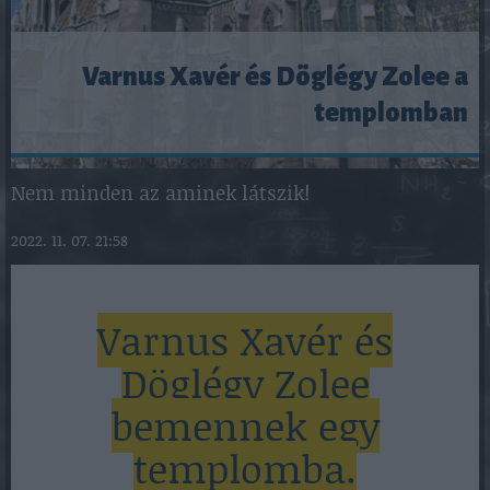
Varnus Xavér és Döglégy Zolee a
templomban
Nem minden az aminek látszik!
2022. 11. 07. 21:58
Varnus Xavér és
Döglégy Zolee
bemennek egy
templomba.