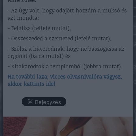
Mire Zolee:
- Az úgy volt, hogy odajött hozzám a muksó és
azt mondta:
- Felállsz (felfelé mutat),
- Összeszeded a szemeted (lefelé mutat),
- Szólsz a haverodnak, hogy ne baszogassa az
orgonát (balra mutat) és
- Kitakarodtok a templomból (jobbra mutat).
Ha további laza, vicces olvasnivalóra vágysz,
akkor kattints ide!