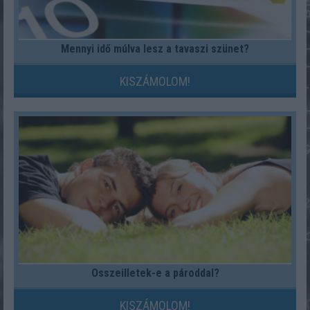
Mennyi idő múlva lesz a tavaszi szünet?
KISZÁMOLOM!
Összeilletek-e a pároddal?
KISZÁMOLOM!