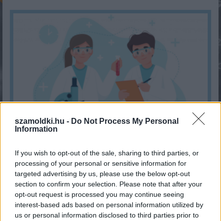
szamoldki.hu -
Do Not Process My Personal
Information
Hányasra tudnál felelni a 7. osztályos kémia tantárgyból?
If you wish to opt-out of the sale, sharing to third parties, or
KISZÁMOLOM!
processing of your personal or sensitive information for
targeted advertising by us, please use the below opt-out
section to confirm your selection. Please note that after your
opt-out request is processed you may continue seeing
interest-based ads based on personal information utilized by
us or personal information disclosed to third parties prior to