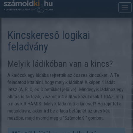
M
m
Kincskereső logikai
feladvány
Melyik ládikóban van a kincs?
A kalózok egy ládába rejtették az összes kincsüket. A Te
feladatod kitalálni, hogy melyik ládába! A képen 4 ládát
látsz (A, B, C, és D betűkkel jelölve). Mindegyik ládához egy
állítás is tartozik, viszont a 4 állítás közül csak 1 IGAZ, míg
a másik 3 HAMIS! Melyik láda rejti a kincset? Ha rájöttél a
megoldásra, akkor írd be a láda betűjelét az üres kék
mezőbe, majd nyomd meg a "SzámoldKi" gombot.