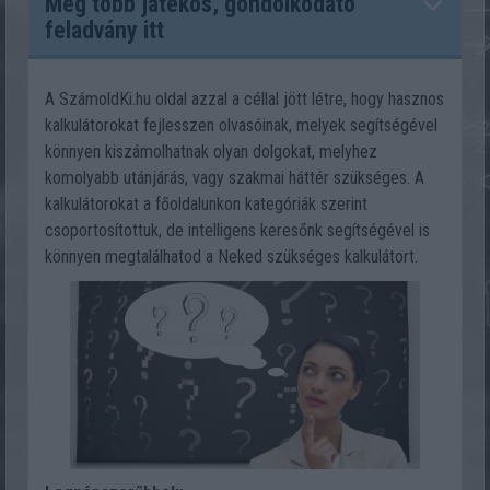
Még több játékos, gondolkodató
feladvány itt
A SzámoldKi.hu oldal azzal a céllal jött létre, hogy hasznos
kalkulátorokat fejlesszen olvasóinak, melyek segítségével
könnyen kiszámolhatnak olyan dolgokat, melyhez
komolyabb utánjárás, vagy szakmai háttér szükséges. A
kalkulátorokat a főoldalunkon kategóriák szerint
csoportosítottuk, de intelligens keresőnk segítségével is
könnyen megtalálhatod a Neked szükséges kalkulátort.