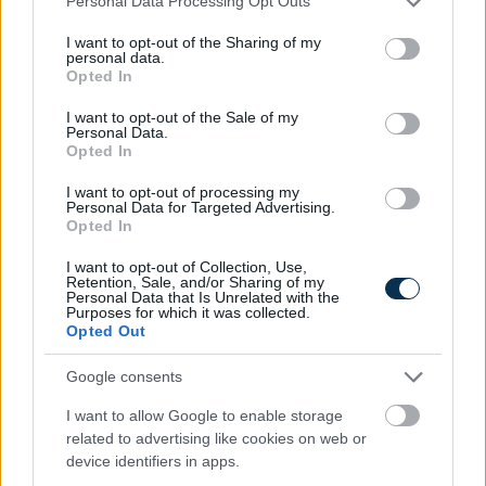
Personal Data Processing Opt Outs
services and may gather and store information including but
not limited to your visit or usage behaviour. You may click to
I want to opt-out of the Sharing of my
personal data.
grant or deny consent to Google and its third-party tags to
Opted In
use your data for below specified purposes in below Google
consent section.
I want to opt-out of the Sale of my
Personal Data.
Opted In
KINCSKERESŐ LOGIKAI FELADVÁNY
I want to opt-out of processing my
Personal Data for Targeted Advertising.
KISZÁMOLOM!
Opted In
I want to opt-out of Collection, Use,
Retention, Sale, and/or Sharing of my
Personal Data that Is Unrelated with the
Purposes for which it was collected.
Lehet hogy ezek is
Opted Out
tetszenének:
Google consents
I want to allow Google to enable storage
related to advertising like cookies on web or
device identifiers in apps.