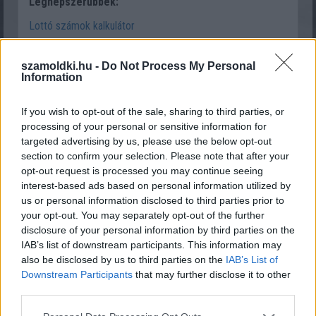
Legnépszerűbbek:
Lottó számok kalkulátor
Vérnyomás kalkulátor - jó a vérnyomásom?
szamoldki.hu -
Do Not Process My Personal
Szerelem és párkapcsolati kalkulátorok
Information
Ezotéria és horoszkóp kalkulátorok
If you wish to opt-out of the sale, sharing to third parties, or
stb.
processing of your personal or sensitive information for
targeted advertising by us, please use the below opt-out
A kalkulátorokon túl játékos feladványokat, matematikai
section to confirm your selection. Please note that after your
kvízeket, gondolkodtató és vicces rejtvényeket is találsz
opt-out request is processed you may continue seeing
a
SzámoldKi.hu oldalán IDE kattintva.
interest-based ads based on personal information utilized by
us or personal information disclosed to third parties prior to
your opt-out. You may separately opt-out of the further
disclosure of your personal information by third parties on the
Szólj hozzá Te is!
IAB’s list of downstream participants. This information may
also be disclosed by us to third parties on the
IAB’s List of
Downstream Participants
that may further disclose it to other
third parties.
Please note that this website/app uses one or more Google