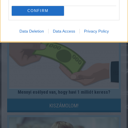
Mennyire vagy kávéfüggő?
CONFIRM
KISZÁMOLOM!
Data Deletion
Data Access
Privacy Policy
Mennyi esélyed van, hogy havi 1 milliót keress?
KISZÁMOLOM!