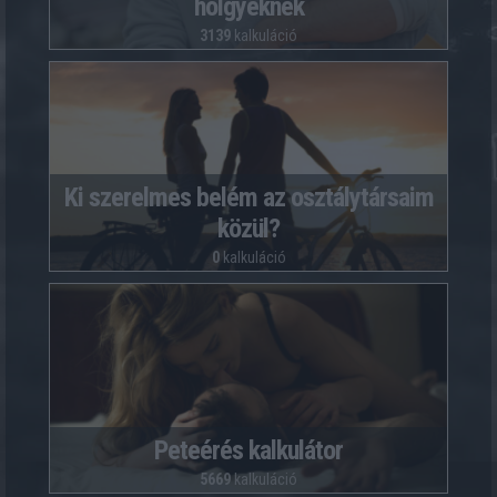
hölgyeknek
3139
kalkuláció
Ki szerelmes belém az osztálytársaim
közül?
0
kalkuláció
Peteérés kalkulátor
5669
kalkuláció