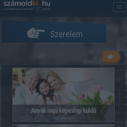
M
m
Szerelem
Anyák napi képeslap küldő
152
kalkuláció