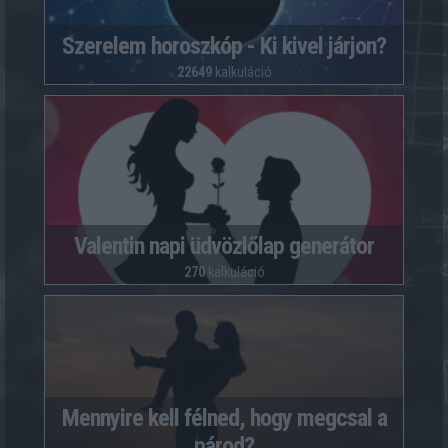
Szerelem horoszkóp - Ki kivel járjon?
22649
kalkuláció
Valentin napi üdvözlőlap generátor
270
kalkuláció
Mennyire kell félned, hogy megcsal a
párod?