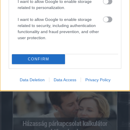
I want to allow Google to enable storage
Szexuális irányultság kalkulátor -
related to personalization.
Kinsey skála
I want to allow Google to enable storage
47268
kalkuláció
related to security, including authentication
functionality and fraud prevention, and other
user protection.
CONFIRM
Milyennek lát Téged a feleséged?
Data Deletion
Data Access
Privacy Policy
836
kalkuláció
Házasság párkapcsolat kalkulátor