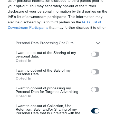
us or personal information disclosed to third parties prior to
your opt-out. You may separately opt-out of the further
disclosure of your personal information by third parties on the
IAB’s list of downstream participants. This information may
also be disclosed by us to third parties on the
IAB’s List of
Downstream Participants
that may further disclose it to other
third parties.
Partiképes pasi vagyok?
Please note that this website/app uses one or more Google
Personal Data Processing Opt Outs
993
kalkuláció
services and may gather and store information including but
not limited to your visit or usage behaviour. You may click to
I want to opt-out of the Sharing of my
personal data.
grant or deny consent to Google and its third-party tags to
Opted In
use your data for below specified purposes in below Google
consent section.
I want to opt-out of the Sale of my
Personal Data.
Opted In
Mivel lepd meg a párod Valentin-
I want to opt-out of processing my
napon?
Personal Data for Targeted Advertising.
Opted In
287
kalkuláció
I want to opt-out of Collection, Use,
Retention, Sale, and/or Sharing of my
Personal Data that Is Unrelated with the