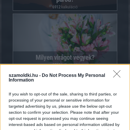
6912
kalkuláció
Milyen virágot vegyek?
3755
kalkuláció
szamoldki.hu -
Do Not Process My Personal
Information
If you wish to opt-out of the sale, sharing to third parties, or
processing of your personal or sensitive information for
targeted advertising by us, please use the below opt-out
section to confirm your selection. Please note that after your
Mennyire vagy perverz csaj?
opt-out request is processed you may continue seeing
3365
kalkuláció
interest-based ads based on personal information utilized by