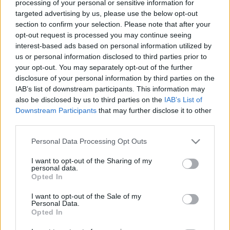
processing of your personal or sensitive information for
targeted advertising by us, please use the below opt-out
section to confirm your selection. Please note that after your
opt-out request is processed you may continue seeing
interest-based ads based on personal information utilized by
us or personal information disclosed to third parties prior to
your opt-out. You may separately opt-out of the further
disclosure of your personal information by third parties on the
IAB’s list of downstream participants. This information may
also be disclosed by us to third parties on the
IAB’s List of
Downstream Participants
that may further disclose it to other
third parties.
Please note that this website/app uses one or more Google
Personal Data Processing Opt Outs
Find Papillomas On Your Neck Or Armpit? It's The First
services and may gather and store information including but
Stage Of...
not limited to your visit or usage behaviour. You may click to
I want to opt-out of the Sharing of my
personal data.
grant or deny consent to Google and its third-party tags to
Opted In
use your data for below specified purposes in below Google
consent section.
I want to opt-out of the Sale of my
Personal Data.
Opted In