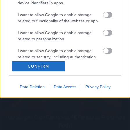
device identifiers in apps.
I want to allow Google to enable storage
related to functionality of the website or app.
I want to allow Google to enable storage
related to personalization.
Fungus Dries Up And Falls Off After The First Use
I want to allow Google to enable storage
related to security, including authentication
functionality and fraud prevention, and other
CONFIRM
user protection.
Data Deletion
Data Access
Privacy Policy
This Simple Trick Removes All Parasites From Your
Body!