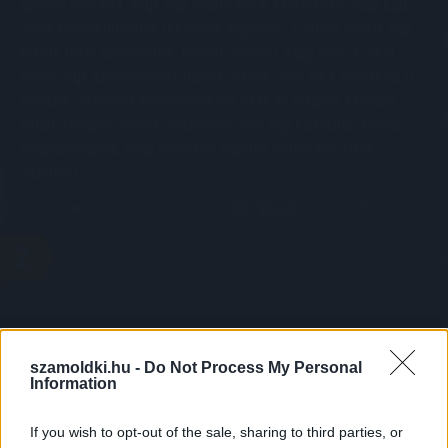
gondolt már arra, hogy egy fekete fiúval szeretkezik vagy épp
orális kényeztetésben részesítik egymást? Esetleg nem is egy
fekete fiúról álmodozunk, hanem többről? Vagy nem is fiúról,
hanem egy ázsiai lányról? Bizony-bizony. Ilyen ez a mocskos(?)
fantázia. Szexuális képzeletünknek csak mi magunk szabunk
határt. Hölgyek, lányok, asszonyok! Íme egy kalkulátor, amivel
megtudhatjátok, hogy mennyire vagytok perverzek. Csak
őszintén!
2
szamoldki.hu -
Do Not Process My Personal
Information
KALKULÁCIÓ INDÍTÁSA
If you wish to opt-out of the sale, sharing to third parties, or