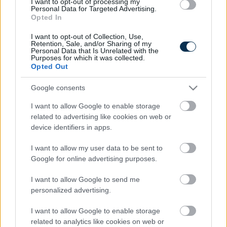
I want to opt-out of processing my
Personal Data for Targeted Advertising.
Opted In
I want to opt-out of Collection, Use,
Fungus Is A Parasite, And It Dies From A Drop Of
Retention, Sale, and/or Sharing of my
Personal Data that Is Unrelated with the
Plain...
Purposes for which it was collected.
Opted Out
Google consents
I want to allow Google to enable storage
related to advertising like cookies on web or
device identifiers in apps.
I want to allow my user data to be sent to
Google for online advertising purposes.
I want to allow Google to send me
5 Hidden Signs You Have Worms Inside Your Body
personalized advertising.
I want to allow Google to enable storage
related to analytics like cookies on web or