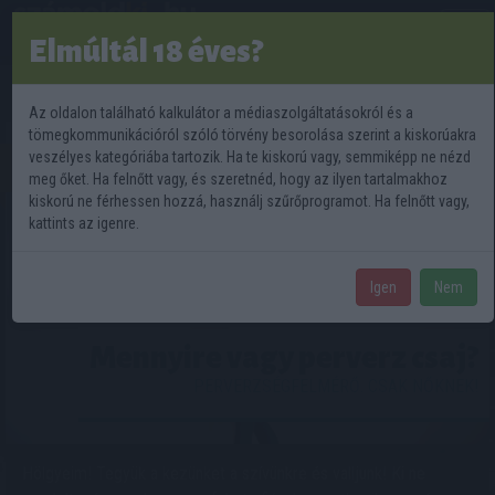
M
Elmúltál 18 éves?
Az oldalon található kalkulátor a médiaszolgáltatásokról és a
m
tömegkommunikációról szóló törvény besorolása szerint a kiskorúakra
1
veszélyes kategóriába tartozik. Ha te kiskorú vagy, semmiképp ne nézd
meg őket. Ha felnőtt vagy, és szeretnéd, hogy az ilyen tartalmakhoz
kiskorú ne férhessen hozzá, használj szűrőprogramot. Ha felnőtt vagy,
kattints az igenre.
Igen
Nem
Mennyire vagy perverz csaj?
PERVERZSÉGFELMÉRŐ. CSAK NŐKNEK!
Hölgyeim! Tegyük a kezünket a szívünkre és valljunk! Ki ne