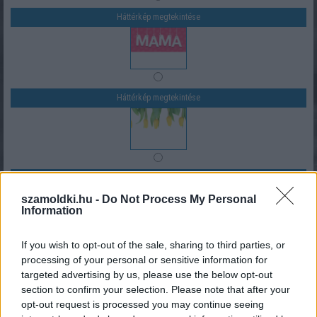
Háttérkép megtekintése
Háttérkép megtekintése
Háttérkép megtekintése
szamoldki.hu -
Do Not Process My Personal
Information
If you wish to opt-out of the sale, sharing to third parties, or
processing of your personal or sensitive information for
Háttérkép megtekintése
targeted advertising by us, please use the below opt-out
Válaszd ki a képeslap szövegét, vagy add meg a saját
section to confirm your selection. Please note that after your
szövegedet a kék mezőbe írva (max. 50 karakter)
opt-out request is processed you may continue seeing