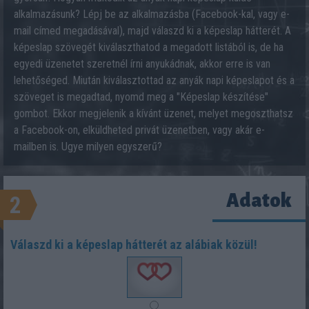
alkalmazásunk? Lépj be az alkalmazásba (Facebook-kal, vagy e-
mail címed megadásával), majd válaszd ki a képeslap hátterét. A
képeslap szövegét kiválaszthatod a megadott listából is, de ha
egyedi üzenetet szeretnél írni anyukádnak, akkor erre is van
lehetőséged. Miután kiválasztottad az anyák napi képeslapot és a
szöveget is megadtad, nyomd meg a "Képeslap készítése"
gombot. Ekkor megjelenik a kívánt üzenet, melyet megoszthatsz
a Facebook-on, elküldheted privát üzenetben, vagy akár e-
mailben is. Ugye milyen egyszerű?
Adatok
2
Válaszd ki a képeslap hátterét az alábiak közül!