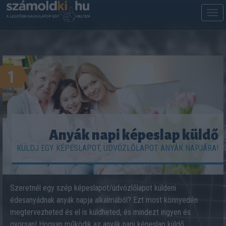
M
m
1
Anyák napi képeslap küldő
KÜLDJ EGY KÉPESLAPOT, ÜDVÖZLŐLAPOT ANYÁK NAPJÁRA!
Szeretnél egy szép képeslapot/üdvözlőlapot küldeni
édesanyádnak anyák napja alkalmából? Ezt most könnyedén
megtervezheted és el is küldheted, és mindezt ingyen és
gyorsan! Hogyan működik az anyák napi képeslap küldő