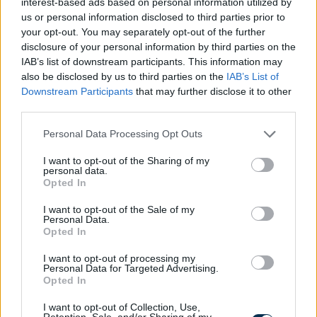
interest-based ads based on personal information utilized by
Szeretlek! Nem csak Anyák napján, mindig!!!
us or personal information disclosed to third parties prior to
your opt-out. You may separately opt-out of the further
Te vagy az, aki szavak nélkül megért, szeretlek Anya!
disclosure of your personal information by third parties on the
IAB’s list of downstream participants. This information may
Drága Nagyikám! Nagyon-nagyon szeretlek!
also be disclosed by us to third parties on the
IAB’s List of
Downstream Participants
that may further disclose it to other
Boldog Anyák Napját! Mindig szeretni foglak!
third parties.
Please note that this website/app uses one or more Google
Personal Data Processing Opt Outs
services and may gather and store information including but
not limited to your visit or usage behaviour. You may click to
I want to opt-out of the Sharing of my
personal data.
grant or deny consent to Google and its third-party tags to
Opted In
use your data for below specified purposes in below Google
consent section.
I want to opt-out of the Sale of my
KÉPESLAP KÉSZÍTÉSE
Personal Data.
Opted In
I want to opt-out of processing my
Personal Data for Targeted Advertising.
Opted In
I want to opt-out of Collection, Use,
Retention, Sale, and/or Sharing of my