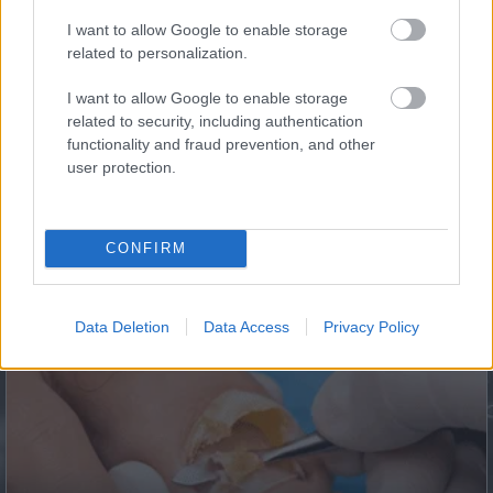
Plain...
I want to allow Google to enable storage
related to personalization.
I want to allow Google to enable storage
related to security, including authentication
functionality and fraud prevention, and other
user protection.
CONFIRM
This Simple Trick Removes All Parasites From Your
Body!
Data Deletion
Data Access
Privacy Policy