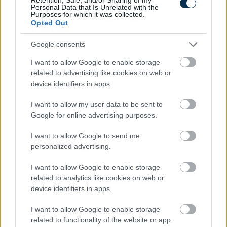
Personal Data that Is Unrelated with the
Purposes for which it was collected.
Opted Out
Google consents
I want to allow Google to enable storage
related to advertising like cookies on web or
device identifiers in apps.
Find Papillomas On Your Neck Or Armpit? It's The First
Stage Of...
I want to allow my user data to be sent to
Google for online advertising purposes.
I want to allow Google to send me
personalized advertising.
I want to allow Google to enable storage
related to analytics like cookies on web or
device identifiers in apps.
I want to allow Google to enable storage
Fungus Is A Parasite, And It Dies From A Drop Of
related to functionality of the website or app.