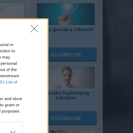
 adjak az
Milyen gyorsak a reflexeid?
nak?
sonal or
ection to
LOM!
KISZÁMOLOM!
ou may
 personal
out of the
 downstream
B’s List of
jtélye
Spórolási fogékonyság
kalkulátor
er and store
to grant or
ed purposes
LOM!
KISZÁMOLOM!