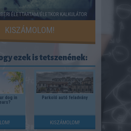
BERI ÉLETTARTAM/ÉLETKOR KALKULÁTOR
KISZÁMOLOM!
ogy ezek is tetszenének:
ur dog in
Parkoló autó feladvány
ears?
LOM!
KISZÁMOLOM!