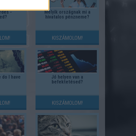
rdés -
Melyik országnak mi a
ed?
hivatalos pénzneme?
LOM!
KISZÁMOLOM!
 do I have
Jó helyen van a
befektetésed?
LOM!
KISZÁMOLOM!