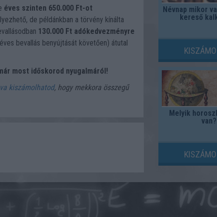
re
éves szinten 650.000 Ft-ot
Névnap mikor va
kereső kal
yezhető, de példánkban a törvény kínálta
evallásodban
130.000 Ft adókedvezményre
éves bevallás benyújtását követően) átutal
KISZÁMO
már most időskorod nyugalmáról!
tva kiszámolhatod
, hogy mekkora összegű
Melyik horosz
van?
KISZÁMO