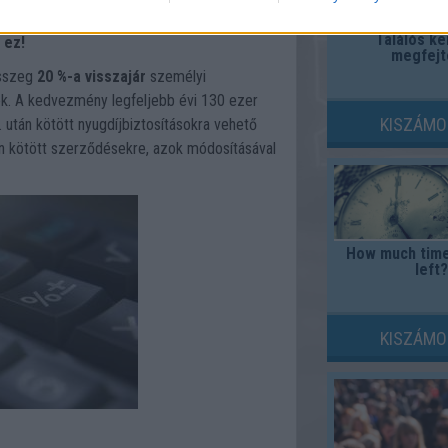
Találós ké
 ez!
megfejt
összeg
20 %-a visszajár
személyi
k. A kedvezmény legfeljebb évi 130 ezer
KISZÁMO
. után kötött nyugdíjbiztosításokra vehető
an kötött szerződésekre, azok módosításával
How much time
left?
KISZÁMO