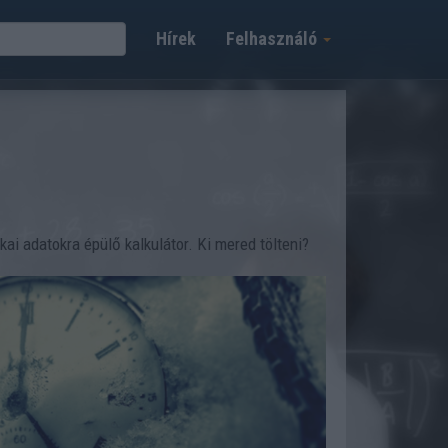
Hírek
Felhasználó
i adatokra épülő kalkulátor. Ki mered tölteni?