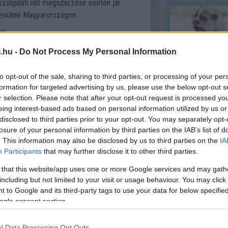
szolgálati idő megszerzése esetén jár.
ljesülnie Magyarországon.
i:
Milyen nevet
.hu -
Do Not Process My Personal Information
állatom
to opt-out of the sale, sharing to third parties, or processing of your per
megmutatja Neked, hogy mikor mehetsz
formation for targeted advertising by us, please use the below opt-out s
KISZÁMO
r selection. Please note that after your opt-out request is processed y
eing interest-based ads based on personal information utilized by us or
disclosed to third parties prior to your opt-out. You may separately opt-
losure of your personal information by third parties on the IAB’s list of
. This information may also be disclosed by us to third parties on the
IA
Participants
that may further disclose it to other third parties.
Üvegek re
ind tovább élnek, mégis jelentős az
 that this website/app uses one or more Google services and may gath
a gazdagok és a szegények között - állapítja
including but not limited to your visit or usage behaviour. You may click 
 to Google and its third-party tags to use your data for below specifi
ogle consent section.
KISZÁMO
 alapján (KSH, 2013) jelenleg
ak esetében 72,01 év, még a hölgyek
l Data Processing Opt Outs