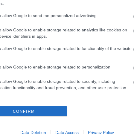
ámos felmérés alapján - átlagosan 10 évvel
s.
 is, hogy egyre többen élnek városokban: 2010-
ig ez a trend folytatódni fog, így 2045-re a
to allow Google to send me personalized advertising.
Melyik ruha 
jelen
o allow Google to enable storage related to analytics like cookies on
t is megpróbálják emberi években kifejezni,
evice identifiers in apps.
rni, ahogy az a közhiedelemben elterjedt. Így
KISZÁMO
a
cicák
életkorának átszámítása esetén.
o allow Google to enable storage related to functionality of the website
-ot az államtól nyugdíj-
o allow Google to enable storage related to personalization.
Jóslás - pé
o allow Google to enable storage related to security, including
segítség
cation functionality and fraud prevention, and other user protection.
gy kiváló lehetőséget kínálnak számunkra,
úgy, hogy az a saját zsebünkbe vándoroljon
KISZÁMO
CONFIRM
okra történő kiterjesztésével megvalósult a
 adózása. Ez a rendkívül kedvező változás
örű elterjedéséhez, ezen keresztül a
Data Deletion
Data Access
Privacy Policy