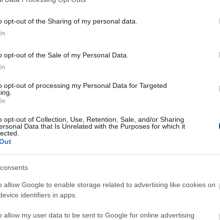
esetében 77,5 év, míg a hölgyek esetében
o opt-out of the Sharing of my personal data.
aradásunk az Unióhoz képest.
In
Valentin napi 
ok mintegy 50%-át a szív- és érrendszeri
generá
o opt-out of the Sale of my Personal Data.
k okozzák.
In
KISZÁMO
to opt-out of processing my Personal Data for Targeted
ing.
In
o opt-out of Collection, Use, Retention, Sale, and/or Sharing
ersonal Data that Is Unrelated with the Purposes for which it
lected.
Out
Tonna, mázsa, 
dekagramm, gra
kalkulá
consents
KISZÁMO
o allow Google to enable storage related to advertising like cookies on
evice identifiers in apps.
yzás és az alkoholfogyasztás lett: az
 6,5%-át okozza az alkohol, emellett a
o allow my user data to be sent to Google for online advertising