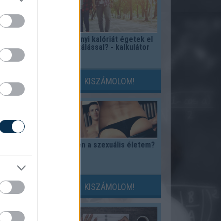
üdvözlőlap
Mennyi kalóriát égetek el
tor
sétálással? - kalkulátor
LOM!
KISZÁMOLOM!
kilogramm,
Milyen a szexuális életem?
mm átváltás
tor
LOM!
KISZÁMOLOM!