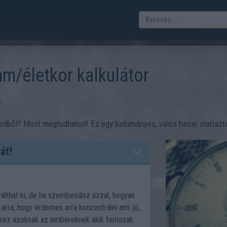
am/életkor kalkulátor
?
edből? Most megtudhatod! Ez egy tudományos, valós hazai statisztika
át!
lthat ki, de ha szembesülsz azzal, hogyan
arra, hogy érdemes arra koncentrálni ami jó,
rez azoknak az embereknek akik fontosak