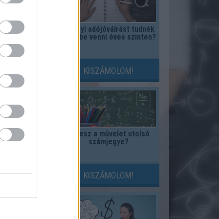
címke mit
Mennyi adójóváírást tudnék
t?
igénybe venni éves szinten?
LOM!
KISZÁMOLOM!
nzérmék
Mi lesz a művelet utolsó
ével
számjegye?
LOM!
KISZÁMOLOM!