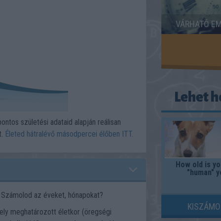
VÁRHATÓ EM
Lehet h
pontos születési adataid alapján reálisan
t.
Életed hátralévő másodpercei élőben ITT.
How old is yo
"human" y
t? Számolod az éveket, hónapokat?
KISZÁMO
mely meghatározott életkor (öregségi