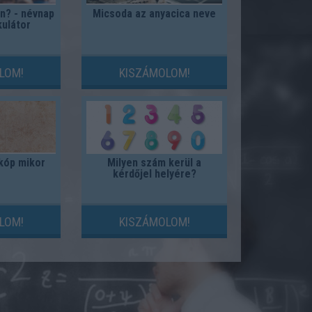
n? - névnap
Micsoda az anyacica neve
kulátor
LOM!
KISZÁMOLOM!
kóp mikor
Milyen szám kerül a
kérdőjel helyére?
LOM!
KISZÁMOLOM!