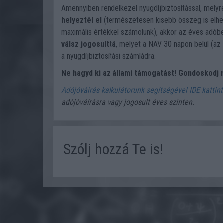
Amennyiben rendelkezel nyugdíjbiztosítással, mely
helyeztél el
(természetesen kisebb összeg is elhel
maximális értékkel számolunk), akkor az éves adób
válsz jogosulttá
, melyet a NAV 30 napon belül (az 
a nyugdíjbiztosítási számládra.
Ne hagyd ki az állami támogatást! Gondoskodj 
Adójóváírás kalkulátorunk segítségével IDE kattin
adójóváírásra vagy jogosult éves szinten.
Szólj hozzá Te is!