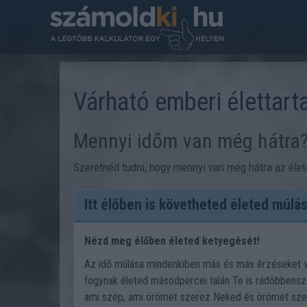
Várható emberi élettart
Mennyi időm van még hátra
Szeretnéd tudni, hogy mennyi van még hátra az élet
Itt élőben is követheted életed múlás
Nézd meg élőben életed ketyegését!
Az idő múlása mindenkiben más és más érzéseket vá
fogynak életed másodpercei talán Te is rádöbbensz 
ami szép, ami örömet szerez Neked és örömet sze