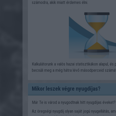
számodra, akik miatt érdemes élni.
Kalkulátorunk a valós hazai statisztikákon alapul, és 
becsüli meg a még hátra lévő másodperceid számá
Mikor leszek végre nyugdíjas?
Már Te is várod a nyugodtnak hitt nyugdíjas éveke
Az öregségi nyugdíj olyan saját jogú nyugellátás, a