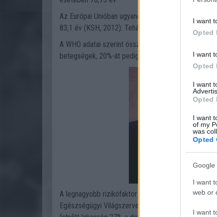
Az Európai Unióban ugyanezek az adatok a férfiak 
I want t
83,1 év (KSH, 2012). Tehát itt is van még némi lem
Opted 
A WHO adatai szerint összességében az elhalálozás
I want t
betegségek, 20%-át pedig a rosszindulatú daganato
Opted 
I want 
Advertis
Opted 
I want t
of my P
was col
Opted 
Google 
I want t
web or d
A legnagyobb rizikófaktor az elmúlt években a dohán
Egészségügyi Világszervezet szerint az összes halál
I want t