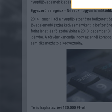
nyugdíjjövedelmek kiegészítéséhez.
Egyszerű az egész - Nézzük hogyan is működik
2014. január 1-től a nyugdíjbiztosításra befizetett 
jövedelemadó (szja) kedvezményként, a befizetőne
forint lehet, és fő szabályként a 2013. december 31
igénybe. A törvény kimondja, hogy az ennél korább
sem alkalmazható a kedvezmény.
Te is kaphatsz évi 130.000 Ft-ot!