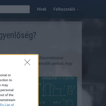
Hírek
Felhasználó
egyenlőség?
a négy alapvető művelet felhasználásával
őbe, majd nyomd meg a SzámoldKi gombot, hogy
sonal or
ection to
ou may
 personal
out of the
 downstream
B’s List of