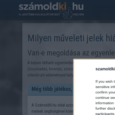
Milyen műveleti jelek h
Van-e megoldása az egyenle
A képen látható egyenletben a műveleti jelek hiányo
(összeadás, kivonás, szorzás, osztás) igazzá teh
szamoldki
ellenőrizd véleményed helyességét.
If you wish 
sensitive in
Még több játékos, gondolkodató fela
confirm you
continue se
information 
A SzámoldKi.hu oldal azzal a céllal jött létre, hogy 
further disc
melyek segítségével könnyen kiszámolhatnak olyan 
participants