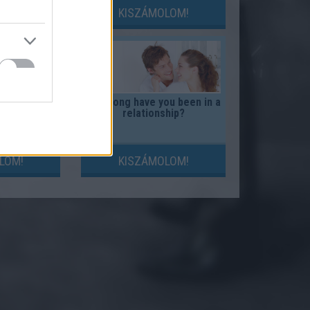
LOM!
KISZÁMOLOM!
inese zodiac
How long have you been in a
?
relationship?
LOM!
KISZÁMOLOM!