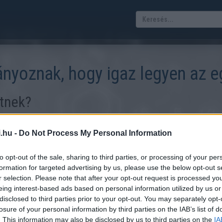
iányoznak, hogy igaz legyen az 
tnek?
znak (azokat kis négyzetekkel helyettesítettük). A kérdés az, hogy 
ető-e az egyenlet? Válaszodat (IGEN vagy NEM) írd az üres kék mez
.hu -
Do Not Process My Personal Information
to opt-out of the sale, sharing to third parties, or processing of your per
formation for targeted advertising by us, please use the below opt-out s
dvány itt
r selection. Please note that after your opt-out request is processed y
eing interest-based ads based on personal information utilized by us or
disclosed to third parties prior to your opt-out. You may separately opt-
hasznos kalkulátorokat fejlesszen olvasóinak,
losure of your personal information by third parties on the IAB’s list of
dolgokat, melyhez komolyabb utánjárás, vagy
. This information may also be disclosed by us to third parties on the
IA