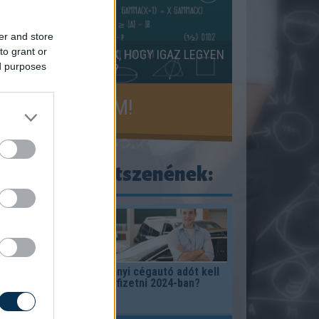
er and store
to grant or
ETI JELEK HIÁNYOZNAK, HOGY IGAZ LEGYEN
ed purposes
AZ EGYENLŐSÉG?
KISZÁMOLOM!
ogy ezek is tetszenének:
zat gyártó
Mennyi cégautó adót kell
zás
fizetni 2024-ban?