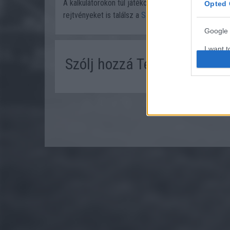
A kalkulátorokon túl játékos feladványokat, matemat
Opted 
rejtvényeket is találsz a
SzámoldKi.hu oldalán IDE ka
Google 
I want t
Szólj hozzá Te is!
web or d
I want t
purpose
I want 
I want t
web or d
I want t
or app.
I want t
I want t