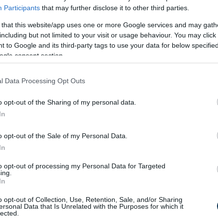
lunkon kategóriák szerint csoportosítottuk,
Participants
that may further disclose it to other third parties.
találhatod a Neked szükséges kalkulátort.
 that this website/app uses one or more Google services and may gath
including but not limited to your visit or usage behaviour. You may click 
MILYEN MŰVEL
 to Google and its third-party tags to use your data for below specifi
ogle consent section.
l Data Processing Opt Outs
o opt-out of the Sharing of my personal data.
In
Lehet h
o opt-out of the Sale of my Personal Data.
In
to opt-out of processing my Personal Data for Targeted
ing.
In
Vagyonnyilatko
alkalma
o opt-out of Collection, Use, Retention, Sale, and/or Sharing
ersonal Data that Is Unrelated with the Purposes for which it
lected.