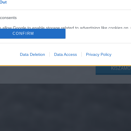
ikai kvízeket, gondolkodtató és vicces
Out
KISZÁMO
ttintva.
consents
o allow Google to enable storage related to advertising like cookies on
CONFIRM
evice identifiers in apps.
What is your Ch
o allow my user data to be sent to Google for online advertising
sign
s.
Data Deletion
Data Access
Privacy Policy
to allow Google to send me personalized advertising.
KISZÁMO
o allow Google to enable storage related to analytics like cookies on
evice identifiers in apps.
o allow Google to enable storage related to functionality of the website
o allow Google to enable storage related to personalization.
o allow Google to enable storage related to security, including