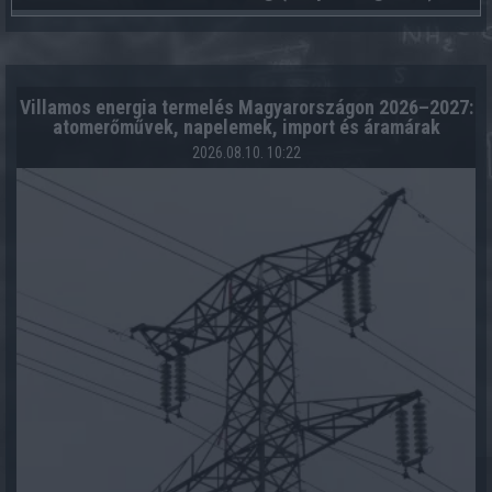
Villamos energia termelés Magyarországon 2026–2027:
atomerőművek, napelemek, import és áramárak
2026.08.10. 10:22