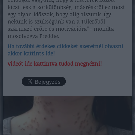
kicsi lesz a korkülönbség, másrészről ez most
egy olyan időszak, hogy alig alszunk. Így
nekünk is szükségünk van a Túlerőből
származó erőre és motivációra” - mondta
mosolyogva Freddie.
Ha további érdekes cikkeket szeretnél olvasni
akkor kattints ide!
Videót ide kattintva tudod megnézni!