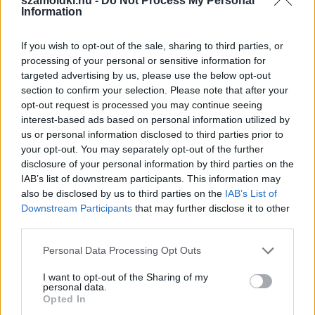
szamoldki.hu -
Do Not Process My Personal
Information
If you wish to opt-out of the sale, sharing to third parties, or
processing of your personal or sensitive information for
targeted advertising by us, please use the below opt-out
section to confirm your selection. Please note that after your
opt-out request is processed you may continue seeing
interest-based ads based on personal information utilized by
us or personal information disclosed to third parties prior to
your opt-out. You may separately opt-out of the further
disclosure of your personal information by third parties on the
IAB’s list of downstream participants. This information may
also be disclosed by us to third parties on the
IAB’s List of
Downstream Participants
that may further disclose it to other
third parties.
Please note that this website/app uses one or more Google
Personal Data Processing Opt Outs
»
És ezeket kiszámoltad már?
services and may gather and store information including but
not limited to your visit or usage behaviour. You may click to
I want to opt-out of the Sharing of my
personal data.
grant or deny consent to Google and its third-party tags to
Opted In
use your data for below specified purposes in below Google