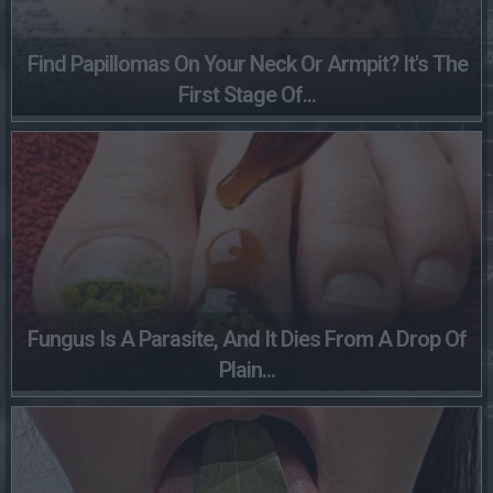
Find Papillomas On Your Neck Or Armpit? It's The
First Stage Of...
Fungus Is A Parasite, And It Dies From A Drop Of
Plain...