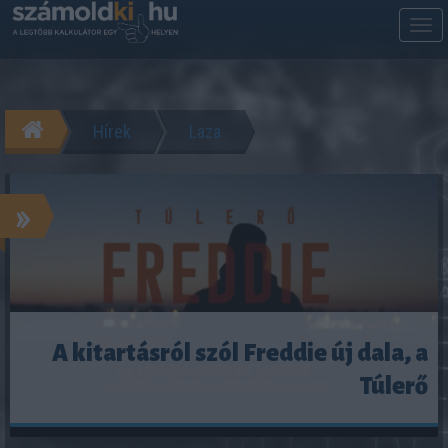
M
m
Hírek
Laza
»
A kitartásról szól Freddie új dala, a
Túlerő