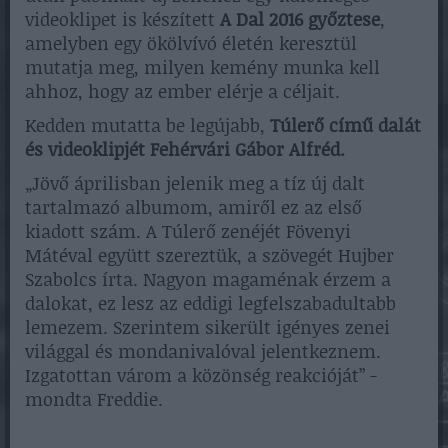
videoklipet is készített
A Dal 2016 győztese
,
amelyben egy ökölvívó életén keresztül
mutatja meg, milyen kemény munka kell
ahhoz, hogy az ember elérje a céljait.
Kedden mutatta be legújabb,
Túlerő című dalát
és videoklipjét Fehérvári Gábor Alfréd.
„Jövő áprilisban jelenik meg a tíz új dalt
tartalmazó albumom, amiről ez az első
kiadott szám. A Túlerő zenéjét Fövenyi
Mátéval együtt szereztük, a szövegét Hujber
Szabolcs írta. Nagyon magaménak érzem a
dalokat, ez lesz az eddigi legfelszabadultabb
lemezem. Szerintem sikerült igényes zenei
világgal és mondanivalóval jelentkeznem.
Izgatottan várom a közönség reakcióját” -
mondta Freddie.