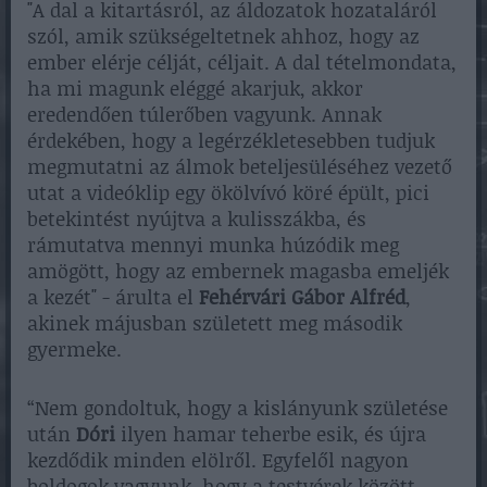
"A dal a kitartásról, az áldozatok hozataláról
szól, amik szükségeltetnek ahhoz, hogy az
ember elérje célját, céljait. A dal tételmondata,
ha mi magunk eléggé akarjuk, akkor
eredendően túlerőben vagyunk. Annak
érdekében, hogy a legérzékletesebben tudjuk
megmutatni az álmok beteljesüléséhez vezető
utat a videóklip egy ökölvívó köré épült, pici
betekintést nyújtva a kulisszákba, és
rámutatva mennyi munka húzódik meg
amögött, hogy az embernek magasba emeljék
a kezét" - árulta el
Fehérvári Gábor Alfréd
,
akinek májusban született meg második
gyermeke.
“Nem gondoltuk, hogy a kislányunk születése
után
Dóri
ilyen hamar teherbe esik, és újra
kezdődik minden elölről. Egyfelől nagyon
boldogok vagyunk, hogy a testvérek között