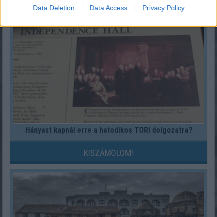
KISZÁMOLOM!
Data Deletion
Data Access
Privacy Policy
Hányast kapnál erre a hatodikos TÖRI dolgozatra?
KISZÁMOLOM!