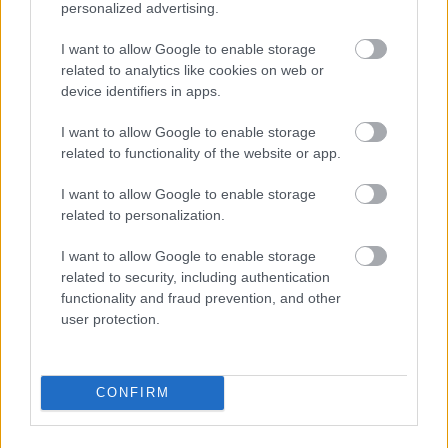
personalized advertising.
I want to allow Google to enable storage
related to analytics like cookies on web or
Mennyi egy köbméter földgáz ára 2026-ban?
device identifiers in apps.
KISZÁMOLOM!
I want to allow Google to enable storage
related to functionality of the website or app.
I want to allow Google to enable storage
related to personalization.
I want to allow Google to enable storage
related to security, including authentication
functionality and fraud prevention, and other
user protection.
Melyik állatövi jegyben születtél a kínai horoszkóp
CONFIRM
szerint?