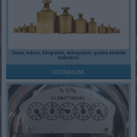
Tonna, mázsa, kilogramm, dekagramm, gramm átváltás
kalkulátor
KISZÁMOLOM!