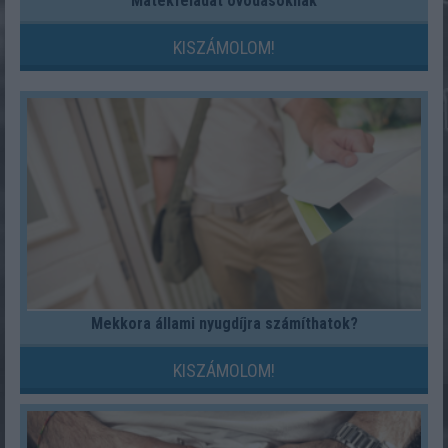
Matekfeladat óvodásoknak
KISZÁMOLOM!
Mekkora állami nyugdíjra számíthatok?
KISZÁMOLOM!