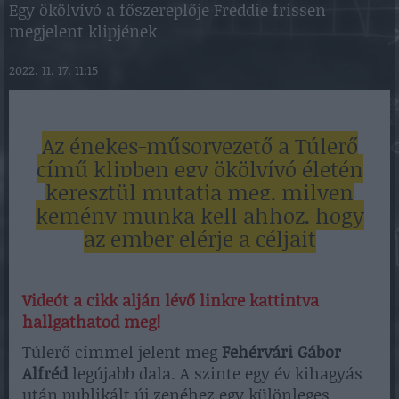
Egy ökölvívó a főszereplője Freddie frissen
megjelent klipjének
2022. 11. 17. 11:15
Az énekes-műsorvezető a Túlerő
című klipben egy ökölvívó életén
keresztül mutatja meg, milyen
kemény munka kell ahhoz, hogy
az ember elérje a céljait
Videót a cikk alján lévő linkre kattintva
hallgathatod meg!
Túlerő címmel jelent meg
Fehérvári Gábor
Alfréd
legújabb dala. A szinte egy év kihagyás
után publikált új zenéhez egy különleges