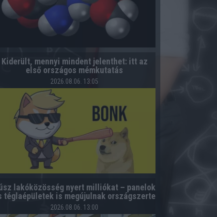
Kiderült, mennyi mindent jelenthet: itt az
első országos mémkutatás
2026.08.06. 13:05
úsz lakóközösség nyert milliókat – panelok
s téglaépületek is megújulnak országszerte
2026.08.06. 13:00