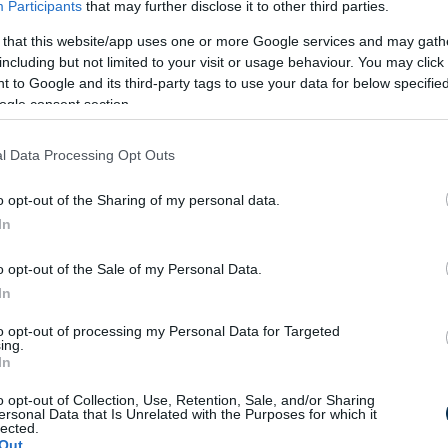
zeres, hormonális és műtéti megoldások is
Participants
that may further disclose it to other third parties.
 az életmódbeli tényezők – például a
 that this website/app uses one or more Google services and may gath
elés – szintén fontos szerepet játszanak az
including but not limited to your visit or usage behaviour. You may click 
 to Google and its third-party tags to use your data for below specifi
ogle consent section.
gyászati probléma
l Data Processing Opt Outs
gyakori, ugyanakkor sokszor későn
COS (policisztás ovárium szindróma),
o opt-out of the Sharing of my personal data.
működési zavarához köthető. A betegség
In
tt szőrnövekedéssel, bőrzsírosodással,
agy akár nehezített teherbeeséssel is
o opt-out of the Sale of my Personal Data.
In
ti panaszok hátterében sok esetben
to opt-out of processing my Personal Data for Targeted
n fontos az endokrinológiai kivizsgálás is.
ing.
In
ézis, laborvizsgálatok és
o opt-out of Collection, Use, Retention, Sale, and/or Sharing
ersonal Data that Is Unrelated with the Purposes for which it
 összefügg a menstruációs ciklussal és a
lected.
Out