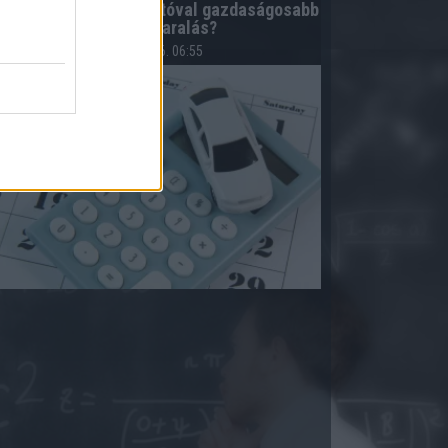
zámoljuk ki! Bérelt autóval gazdaságosabb
lehet a nyaralás?
2026.08.06. 06:55