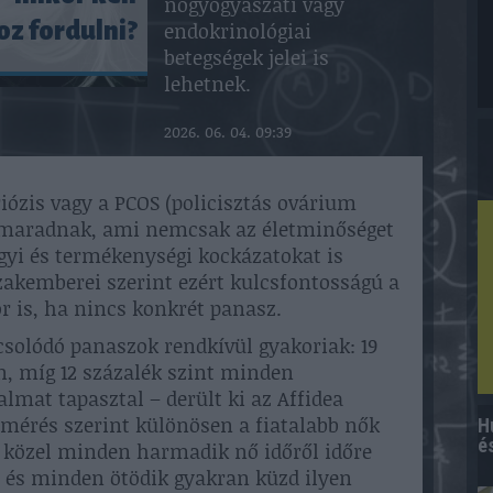
nőgyógyászati vagy
endokrinológiai
z fordulni?
betegségek jelei is
lehetnek.
2026. 06. 04. 09:39
iózis vagy a PCOS (policisztás ovárium
e maradnak, ami nemcsak az életminőséget
yi és termékenységi kockázatokat is
zakemberei szerint ezért kulcsfontosságú a
r is, ha nincs konkrét panasz.
solódó panaszok rendkívül gyakoriak: 19
n, míg 12 százalék szint minden
lmat tapasztal – derült ki az Affidea
lmérés szerint különösen a fiatalabb nők
H
é
n közel minden harmadik nő időről időre
, és minden ötödik gyakran küzd ilyen