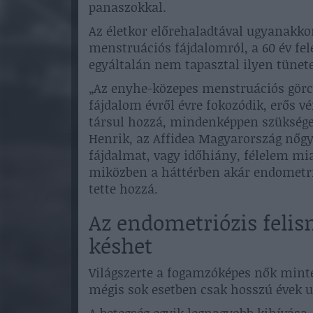
panaszokkal.
Az életkor előrehaladtával ugyanakko
menstruációs fájdalomról, a 60 év fel
egyáltalán nem tapasztal ilyen tünete
„Az enyhe-közepes menstruációs görcs
fájdalom évről évre fokozódik, erős v
társul hozzá, mindenképpen szükséges
Henrik, az Affidea Magyarország nőgy
fájdalmat, vagy időhiány, félelem miat
miközben a háttérben akár endometrió
tette hozzá.
Az endometriózis felis
késhet
Világszerte a fogamzóképes nők minteg
mégis sok esetben csak hosszú évek u