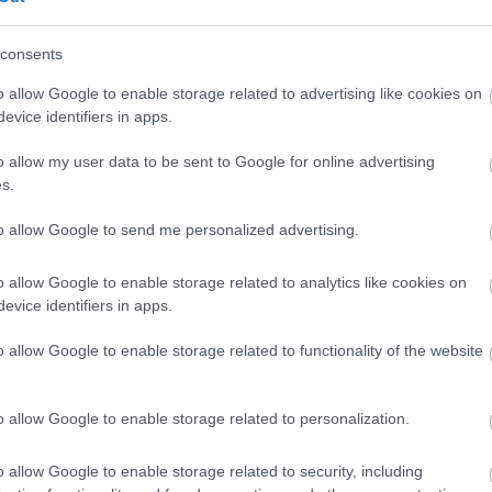
felborul, elmaradhat a peteérés,
romolhat a termékenység is” – hangsúlyozta
consents
ulinrezisztencia, a cukorbetegség, valamint
o allow Google to enable storage related to advertising like cookies on
evice identifiers in apps.
 a magas vérnyomás kialakulásának
tmódváltással és személyre szabott
o allow my user data to be sent to Google for online advertising
ató.
s.
etet menthet
to allow Google to send me personalized advertising.
 az éves nőgyógyászati kontroll, ha nincs
o allow Google to enable storage related to analytics like cookies on
s olyan betegségeket is időben
evice identifiers in apps.
umban még jól kezelhetők.
o allow Google to enable storage related to functionality of the website
észe lehet többek között a
ismedencei ultrahang, valamint szükség
felett az emlőultrahang és panasz esetén a
o allow Google to enable storage related to personalization.
a mammográfia és a csontritkulás-szűrés is
o allow Google to enable storage related to security, including