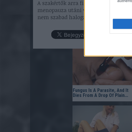
authenti
A szakértők arra figyelmeztetnek: szo
menopauza utáni vérzés, gyors hasi p
nem szabad halogatni az
orvosi vizsg
Fungus Is A Parasite, And It
Dies From A Drop Of Plain...