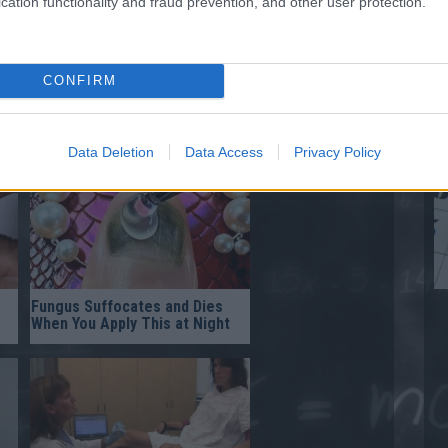
cation functionality and fraud prevention, and other user protection.
katlan vérzés, erős alhasi fájdalom,
S
uffadás vagy fájdalmas együttlét esetén
álatot
.
CONFIRM
Data Deletion
Data Access
Privacy Policy
Fungus Suffocates and Dies
When You Apply This at Night