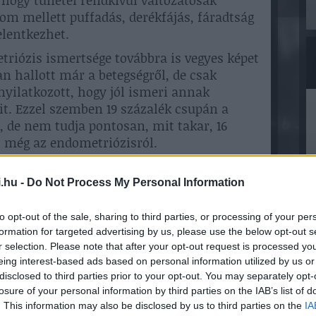
 hogy tünetei rendkívül változatosak
om mellett puffadás, derékfájás, fáradtság
elentkezhet.
triózis ismertsége továbbra is vegyes képet
n hallott már a betegségről, de csak
 nyilatkozott, hogy jól ismeri annak
it. Ezzel szemben 19 százalék csupán a
, de nem tudja pontosan, mit takar, 16
t még az endometriózisról.
megjelenése és a diagnózis között. Ennek
ondolják az erős menstruációs fájdalmat,
.hu -
Do Not Process My Personal Information
esetben látható ultrahangvizsgálattal.
zatosan romolhat, krónikus fájdalmat,
to opt-out of the sale, sharing to third parties, or processing of your per
blémákat is okozhat” – mondta Dr. Gabulya
formation for targeted advertising by us, please use the below opt-out s
r selection. Please note that after your opt-out request is processed y
eing interest-based ads based on personal information utilized by us or
disclosed to third parties prior to your opt-out. You may separately opt-
zati vizsgálat, a hüvelyi ultrahang,
losure of your personal information by third parties on the IAB’s list of
 bizonyos esetekben laparoszkópia segíthet.
. This information may also be disclosed by us to third parties on the
IA