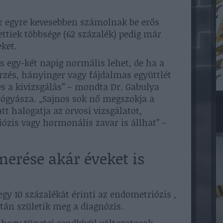
r egyre kevesebben számolnak be erős
ettiek többsége (62 százalék) pedig már
ket.
 egy-két napig normális lehet, de ha a
érzés, hányinger vagy fájdalmas együttlét
 a kivizsgálás” – mondta Dr. Gabulya
ógyásza. „Sajnos sok nő megszokja a
t halogatja az orvosi vizsgálatot,
zis vagy hormonális zavar is állhat” –
merése akár éveket is
y 10 százalékát érinti az endometriózis ,
tán születik meg a diagnózis.