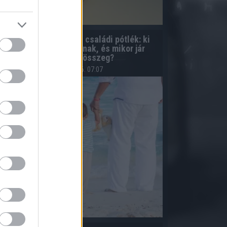
Egyedülálló szülő és családi pótlék: ki
számít egyedülállónak, és mikor jár
magasabb összeg?
2026.08.06. 07:07