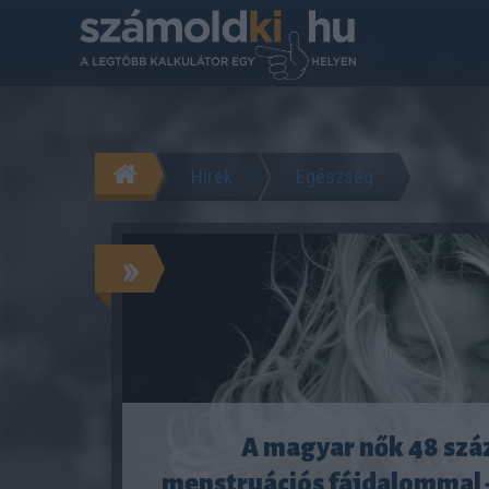
Hírek
Egészség
»
A magyar nők 48 szá
menstruációs fájdalommal –