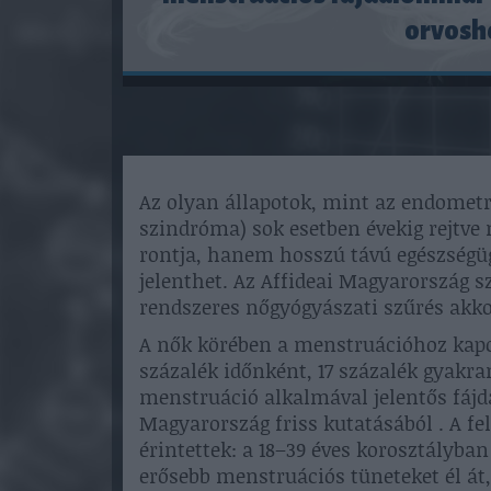
orvosho
Az olyan állapotok, mint az endometr
szindróma) sok esetben évekig rejtv
rontja, hanem hosszú távú egészségüg
jelenthet. Az Affideai Magyarország s
rendszeres nőgyógyászati szűrés akko
A nők körében a menstruációhoz kapc
százalék időnként, 17 százalék gyakra
menstruáció alkalmával jelentős fájda
Magyarország friss kutatásából . A fe
érintettek: a 18–39 éves korosztályba
erősebb menstruációs tüneteket él át