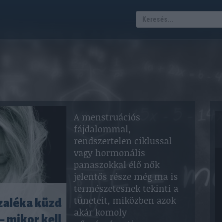
A menstruációs
fájdalommal,
rendszertelen ciklussal
vagy hormonális
panaszokkal élő nők
jelentős része még ma is
természetesnek tekinti a
tüneteit, miközben azok
zaléka küzd
akár komoly
 mikor kell