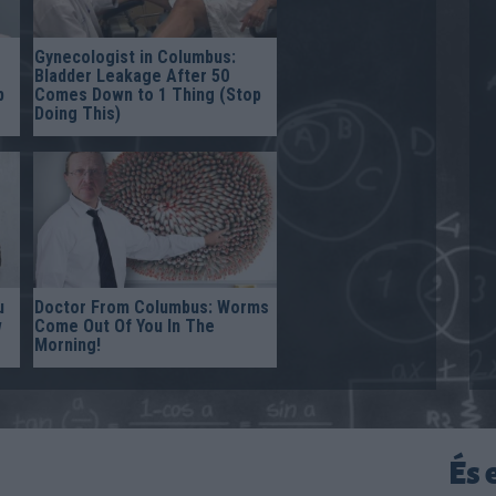
Gynecologist in Columbus:
Bladder Leakage After 50
p
Comes Down to 1 Thing (Stop
Doing This)
u
Doctor From Columbus: Worms
w
Come Out Of You In The
Morning!
És 