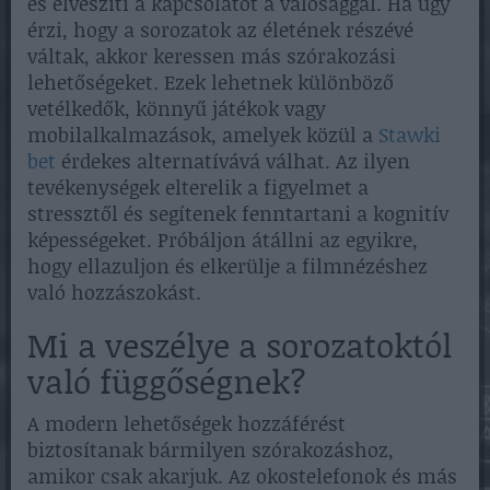
és elveszíti a kapcsolatot a valósággal. Ha úgy
érzi, hogy a sorozatok az életének részévé
váltak, akkor keressen más szórakozási
lehetőségeket. Ezek lehetnek különböző
vetélkedők, könnyű játékok vagy
mobilalkalmazások, amelyek közül a
Stawki
bet
érdekes alternatívává válhat. Az ilyen
tevékenységek elterelik a figyelmet a
stressztől és segítenek fenntartani a kognitív
képességeket. Próbáljon átállni az egyikre,
hogy ellazuljon és elkerülje a filmnézéshez
való hozzászokást.
Mi a veszélye a sorozatoktól
való függőségnek?
A modern lehetőségek hozzáférést
biztosítanak bármilyen szórakozáshoz,
amikor csak akarjuk. Az okostelefonok és más