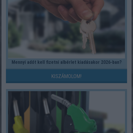
Mennyi adót kell fizetni albérlet kiadásakor 2026-ban?
KISZÁMOLOM!