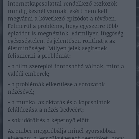
internetkapcsolattal rendelkező eszközök
mindig kéznél vannak, ezért nem kell
megvárni a következő epizódot a tévében.
Felmerül a probléma, hogy egyszerre több
epizódot is megnézünk. Bármilyen függőség
egészségtelen, és jelentősen ronthatja az
életminőséget. Milyen jelek segítenek
felismerni a problémát:
- a film szereplői fontosabbá válnak, mint a
valódi emberek;
- a problémák elkerülése a sorozatok
nézésével;
- a munka, az oktatás és a kapcsolatok
feláldozása a nézés kedvéért;
- sok időtöltés a képernyő előtt.
Az ember megpróbálja minél gyorsabban
elvégezni a legszükségesebb teendőket, hogy