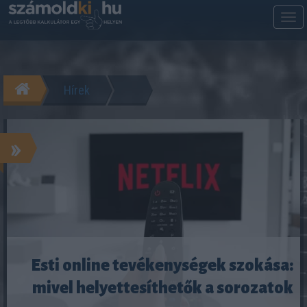
M
m
Hírek
»
Esti online tevékenységek szokása:
mivel helyettesíthetők a sorozatok