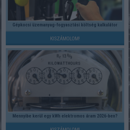
Gépkocsi üzemanyag-fogyasztási költség kalkulátor
KISZÁMOLOM!
Mennyibe kerül egy kWh elektromos áram 2026-ben?
KISZÁMOLOM!