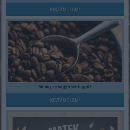
KISZÁMOLOM!
Mennyire vagy kávéfüggő?
KISZÁMOLOM!