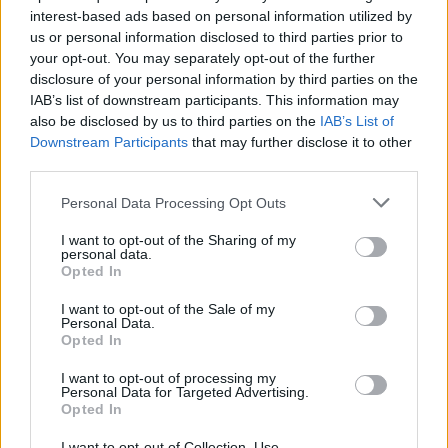
interest-based ads based on personal information utilized by
us or personal information disclosed to third parties prior to
your opt-out. You may separately opt-out of the further
disclosure of your personal information by third parties on the
Magyar infláció 2026 július - rekord alacsony szinten a
IAB’s list of downstream participants. This information may
drágulás!
also be disclosed by us to third parties on the
IAB’s List of
2026.08.07. 09:28
Downstream Participants
that may further disclose it to other
third parties.
Please note that this website/app uses one or more Google
Personal Data Processing Opt Outs
services and may gather and store information including but
not limited to your visit or usage behaviour. You may click to
I want to opt-out of the Sharing of my
personal data.
grant or deny consent to Google and its third-party tags to
Opted In
use your data for below specified purposes in below Google
consent section.
I want to opt-out of the Sale of my
Personal Data.
Opted In
I want to opt-out of processing my
Personal Data for Targeted Advertising.
Opted In
I want to opt-out of Collection, Use,