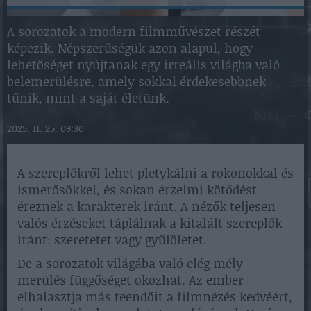
A sorozatok a modern filmművészet részét
képezik. Népszerűségük azon alapul, hogy
lehetőséget nyújtanak egy irreális világba való
belemerülésre, amely sokkal érdekesebbnek
tűnik, mint a saját életünk.
2025. 11. 25. 09:30
A szereplőkről lehet pletykálni a rokonokkal és
ismerősökkel, és sokan érzelmi kötődést
éreznek a karakterek iránt. A nézők teljesen
valós érzéseket táplálnak a kitalált szereplők
iránt: szeretetet vagy gyűlöletet.
De a sorozatok világába való elég mély
merülés függőséget okozhat. Az ember
elhalasztja más teendőit a filmnézés kedvéért,