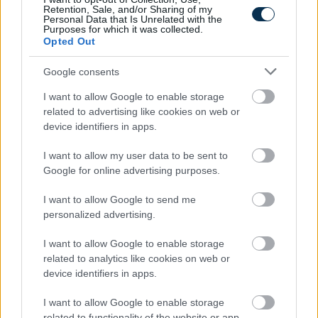
A hazai vegyipar 200 MW-al csökkentette
Retention, Sale, and/or Sharing of my
energiafelhasználását
Personal Data that Is Unrelated with the
Purposes for which it was collected.
2026.08.06. 13:32
Opted Out
Google consents
I want to allow Google to enable storage
related to advertising like cookies on web or
device identifiers in apps.
I want to allow my user data to be sent to
Google for online advertising purposes.
I want to allow Google to send me
personalized advertising.
I want to allow Google to enable storage
related to analytics like cookies on web or
device identifiers in apps.
I want to allow Google to enable storage
related to functionality of the website or app.