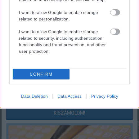
»
És ezeket kiszámoltad már?
I want to allow Google to enable storage
related to personalization.
I want to allow Google to enable storage
related to security, including authentication
functionality and fraud prevention, and other
user protection.
CONFIRM
Data Deletion
Data Access
Privacy Policy
Mekkora állami nyugdíjra számíthatok?
KISZÁMOLOM!