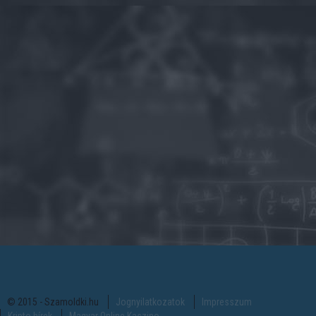
© 2015 - Szamoldki.hu
Jognyilatkozatok
Impresszum