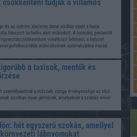
 csökkenteni tudják a villamos
ge és az extrém alacsony dunai vízállás miatt a hazai
óta fokozott terhelés alatt működött. A kormány péntektől
 fogyasztáscsökkentésre vonatkozó felhívást, a helyzet
 energiafelhasználók működésének optimalizálása marad
zigorúbb a taxisok, mentők és
őrzése
lt személyautónál a műszaki vizsga érvényessége az első
Vannak azonban olyan járművek, amelyeknél a szabály ennél
dön: hét egyszerű szokás, amellyel
 környezeti lábnyomukat