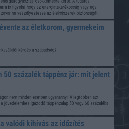
energiafogyasztás-csökkentésre kérte. A tudatos
arra is figyelni, hogy az energiatakarékosság vagy egy
i zavar ne veszélyeztesse az élelmiszerek biztonságát.
évente az életkorom, gyermekeim
nkavállalói kérdés a szabadság?
 50 százalék táppénz jár: mit jelent
gon nem minden esetben ugyanannyi. A legtöbben azt
an a jövedelemhez igazodó táppénzalap 50 vagy 60 százaléka
 valódi kihívás az időzítés