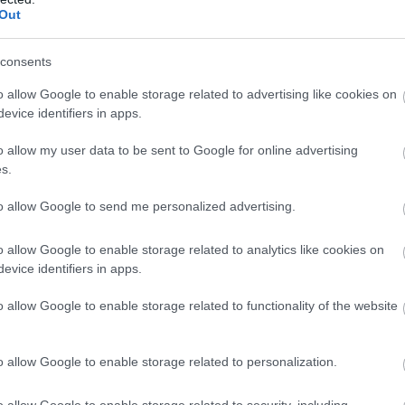
20
adja a 3 százalékot a lakosság bruttó pénzügyi vagyonán
Out
M
a
consents
20
ő eljárást mutat be az SZTE
A
o allow Google to enable storage related to advertising like cookies on
e
evice identifiers in apps.
20
rv ma már népbetegségnek számít, amely milliók
o allow my user data to be sent to Google for online advertising
rlátozva a munkavégzést és az aktív mozgást.
K
s.
e
20
to allow Google to send me personalized advertising.
tás egy napra Horvátországba
H
p
o allow Google to enable storage related to analytics like cookies on
o
evice identifiers in apps.
20
bb úti cél júliusban a Bank360 oldalán megkötött
E
o allow Google to enable storage related to functionality of the website
ncs tőle sokkal lemaradva a júniust megnyerő Olaszország sem.
t
20
 a hazai kkv-szektor ingyenes
o allow Google to enable storage related to personalization.
lásokkal áll ki a nyári energiakrízis
o allow Google to enable storage related to security, including