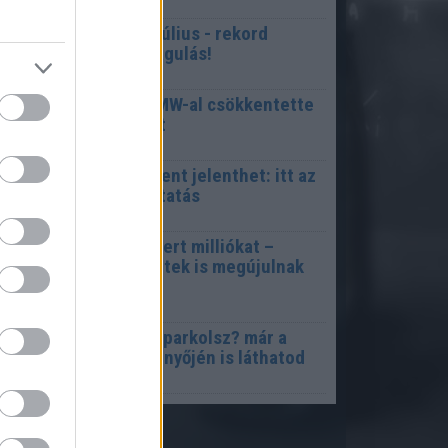
26. 08. 07.
agyar infláció 2026 július - rekord
lacsony szinten a drágulás!
26. 08. 07.
 hazai vegyipar 200 MW-al csökkentette
nergiafelhasználását
26. 08. 06.
iderült, mennyi mindent jelenthet: itt az
lső országos mémkutatás
26. 08. 06.
úsz lakóközösség nyert milliókat –
anelok és téglaépületek is megújulnak
rszágszerte
26. 08. 06.
lfelejtetted, meddig parkolsz? már a
elefonod kezdőképernyőjén is láthatod
26. 08. 06.