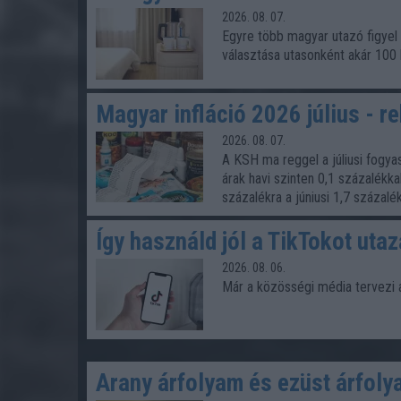
2026. 08. 07.
Egyre több magyar utazó figyel a
választása utasonként akár 100 
Magyar infláció 2026 július - r
2026. 08. 07.
A KSH ma reggel a júliusi fogyas
árak havi szinten 0,1 százalékka
százalékra a júniusi 1,7 százalék
Így használd jól a TikTokot uta
2026. 08. 06.
Már a közösségi média tervezi a 
Arany árfolyam és ezüst árfol