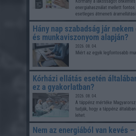
Kormány a lakosságot önkéntes 
energiahasználat mellett fontos 
esetleges átmeneti áramellátás
Hány nap szabadság jár nekem 
és munkaviszonyom alapján?
2026. 08. 04.
Miért az egyik legfontosabb mu
Kórházi ellátás esetén általában
ez a gyakorlatban?
2026. 08. 04.
A táppénz mértéke Magyarorszá
tudják, hogy a táppénz általáb
lehet.
Nem az energiából van kevés – a