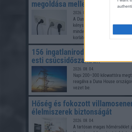
megoldása mellett
authenti
2026. 08. 04.
A Duna rekordalacsony vízállása
kényszerül. Bár az ország villam
minden megtakarított kilowattór
korlátozások.
156 ingatlaniroda egyszerre mé
esti csúcsidőszakban
2026. 08. 04.
Napi 200–300 kilowattóra megtaka
reagálva a Duna House országos
vezet be.
Hőség és fokozott villamosener
élelmiszerek biztonságát
2026. 08. 04.
A tartósan magas hőmérséklet je