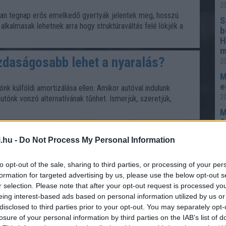
20
an tegnap erős emelkedő gyertyák jelentek meg, hosszú
S
alkalmasak lehetnek arra hogy struktúraváltás felé lökjék a
b
H
m
azdaságosabb lehet a nyaralás?
20
M
e
nk külföldi amortizálása ellen. Amikor autóval indulunk
20
 autónk vonzó alternatívának tűnhet. Ismerjük, szeretjük,
M
f
ás-bejelentés, számlázás és
20
.hu -
Do Not Process My Personal Information
A
S
to opt-out of the sale, sharing to third parties, or processing of your per
o
enteni a gázóra állását ahhoz, hogy az MVM Next a tényleges
formation for targeted advertising by us, please use the below opt-out s
20
a havi számlát? A válasz azonban nemcsak a mérőn látható
r selection. Please note that after your opt-out request is processed y
os megérteni a diktálási időszakot, a kedvezményes
eing interest-based ads based on personal information utilized by us or
 a köbméter és a megajoule közötti különbséget, valamint
disclosed to third parties prior to your opt-out. You may separately opt-
ad a diktálás.
losure of your personal information by third parties on the IAB’s list of