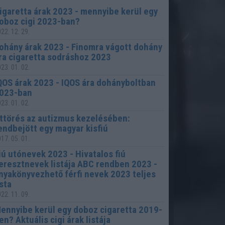
igaretta árak 2023 - mennyibe kerül egy
oboz cigi 2023-ban?
22. 12. 29.
ohány árak 2023 - Finomra vágott dohány
ra cigaretta sodráshoz 2023
23. 01. 02.
QOS árak 2023 - IQOS ára dohányboltban
023-ban
23. 01. 02.
ttörés az autizmus kezelésében:
endbejött egy magyar kisfiú
17. 05. 01.
iú utónevek 2023 - Hivatalos fiú
eresztnevek listája ABC rendben 2023 -
nyakönyvezhető férfi nevek 2023 teljes
ista
22. 11. 09.
ennyibe kerül egy doboz cigaretta 2019-
en? Aktuális cigi árak listája