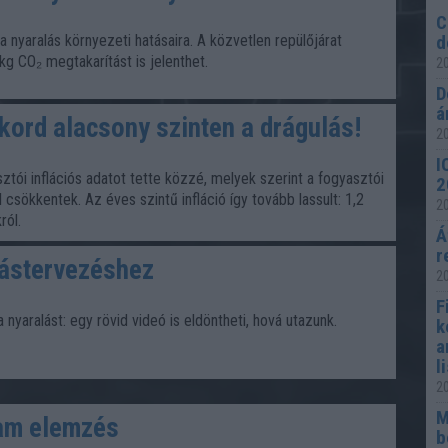
C
 nyaralás környezeti hatásaira. A közvetlen repülőjárat
d
kg CO₂ megtakarítást is jelenthet.
20
D
á
ekord alacsony szinten a drágulás!
20
I
ztói inflációs adatot tette közzé, melyek szerint a fogyasztói
2
l csökkentek. Az éves szintű infláció így tovább lassult: 1,2
20
ról.
Á
r
zástervezéshez
20
F
nyaralást: egy rövid videó is eldöntheti, hová utazunk.
k
a
l
20
M
yam elemzés
b