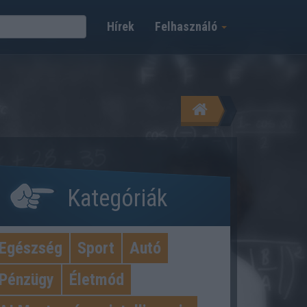
Hírek
Felhasználó
Kategóriák
Egészség
Sport
Autó
Pénzügy
Életmód