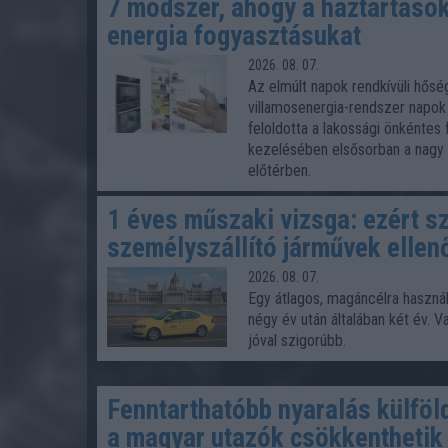
7 módszer, ahogy a háztartások
energia fogyasztásukat
2026. 08. 07.
Az elmúlt napok rendkívüli hősé
villamosenergia-rendszer napok 
feloldotta a lakossági önkéntes
kezelésében elsősorban a nagy
előtérben.
1 éves műszaki vizsga: ezért s
személyszállító járművek ellen
2026. 08. 07.
Egy átlagos, magáncélra haszná
négy év után általában két év. 
jóval szigorúbb.
Fenntarthatóbb nyaralás külföl
a magyar utazók csökkenthetik