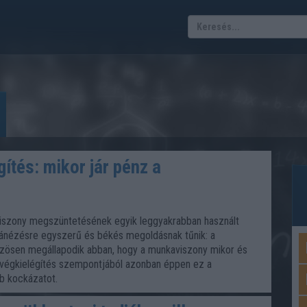
tés: mikor jár pénz a
szony megszüntetésének egyik leggyakrabban használt
ránézésre egyszerű és békés megoldásnak tűnik: a
özösen megállapodik abban, hogy a munkaviszony mikor és
A végkielégítés szempontjából azonban éppen ez a
bb kockázatot.