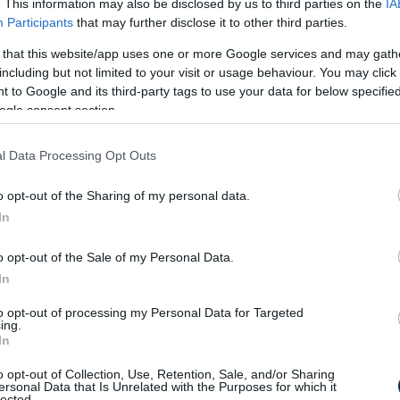
. This information may also be disclosed by us to third parties on the
IA
osul július 31-től
Participants
that may further disclose it to other third parties.
 that this website/app uses one or more Google services and may gath
M
ókat kedvezően érintő változás lép hatályba. Egyebek mellett
including but not limited to your visit or usage behaviour. You may click 
M
a vámeljárás, megszűnik a szén-dioxid-kvóta-adó, az érintett
 to Google and its third-party tags to use your data for below specifi
20
napig nyújthatják be visszafizetési kérelmüket a NAV-hoz.
ogle consent section.
K
m
el – új konstrukció az OTP
l Data Processing Opt Outs
20
7
o opt-out of the Sharing of my personal data.
c
In
f
megtakarítási konstrukciót vezetett be az OTP Lakástakarék.
20
 előnye, hogy az ügyfeleknek már a szerződéskötéskor sem
o opt-out of the Sale of my Personal Data.
eretnék felhasználni az összegyűjtött pénzt: két köztes
1
In
aszthatnak, így a megtakarítás időtartamát könnyebben
t
hez és élethelyzetükhöz.
j
to opt-out of processing my Personal Data for Targeted
20
ing.
 magyar háztartások közvetlen
In
F
e
o opt-out of Collection, Use, Retention, Sale, and/or Sharing
c
ersonal Data that Is Unrelated with the Purposes for which it
lected.