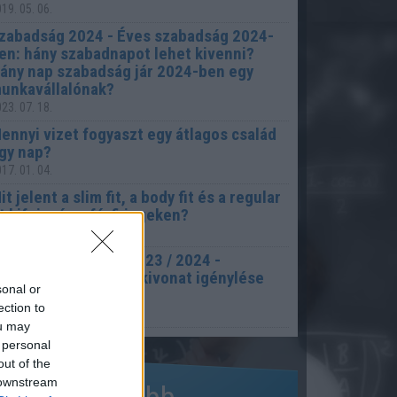
19. 05. 06.
zabadság 2024 - Éves szabadság 2024-
en: hány szabadnapot lehet kivenni?
ány nap szabadság jár 2024-ben egy
unkavállalónak?
23. 07. 18.
ennyi vizet fogyaszt egy átlagos család
gy nap?
17. 01. 04.
it jelent a slim fit, a body fit és a regular
it kifejezés a férfi ingeken?
17. 02. 02.
nyakönyvi kivonat 2023 / 2024 -
zületési anyakönyvi kivonat igénylése
sonal or
nline 2024-ben
ection to
22. 11. 17.
ou may
 personal
out of the
 downstream