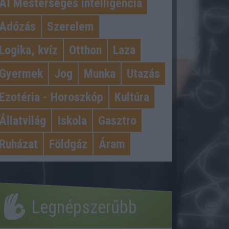
AI Mesterséges intelligencia
Adózás
Szerelem
Logika, kvíz
Otthon
Laza
Gyermek
Jog
Munka
Utazás
Ezotéria - Horoszkóp
Kultúra
Állatvilág
Iskola
Gasztro
Ruházat
Földgáz
Áram
Legnépszerűbb