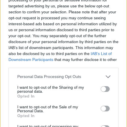
használják, de még nem
targeted advertising by us, please use the below opt-out
építették be a
section to confirm your selection. Please note that after your
működésükbe a
opt-out request is processed you may continue seeing
interest-based ads based on personal information utilized by
mesterséges
us or personal information disclosed to third parties prior to
intelligenciát
your opt-out. You may separately opt-out of the further
disclosure of your personal information by third parties on the
IAB’s list of downstream participants. This information may
also be disclosed by us to third parties on the
IAB’s List of
Downstream Participants
that may further disclose it to other
2026. 06. 22.
third parties.
Az AI-index adatvezérelt képet ad róla, hol
Please note that this website/app uses one or more Google
tartunk az AI alkalmazásában: jóllehet már
Personal Data Processing Opt Outs
services and may gather and store information including but
tömegesen jelen van Magyarországon a
not limited to your visit or usage behaviour. You may click to
I want to opt-out of the Sharing of my
mesterséges intelligencia, a rendszeres és
personal data.
grant or deny consent to Google and its third-party tags to
tudatos használat még korántsem
Opted In
use your data for below specified purposes in below Google
általános – derül ki az első AI Index
consent section.
Magyarország kutatásból.
I want to opt-out of the Sale of my
Personal Data.
Opted In
Robotápolók, robotkutyák
I want to opt-out of processing my