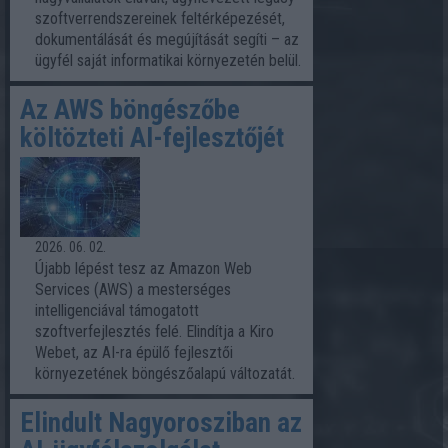
szoftverrendszereinek feltérképezését,
dokumentálását és megújítását segíti – az
ügyfél saját informatikai környezetén belül.
Az AWS böngészőbe
költözteti AI-fejlesztőjét
2026. 06. 02.
Újabb lépést tesz az Amazon Web
Services (AWS) a mesterséges
intelligenciával támogatott
szoftverfejlesztés felé. Elindítja a Kiro
Webet, az AI-ra épülő fejlesztői
környezetének böngészőalapú változatát.
Elindult Nagyorosziban az