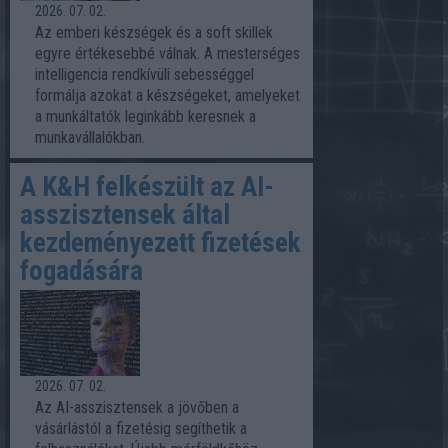
2026. 07. 02.
Az emberi készségek és a soft skillek
egyre értékesebbé válnak. A mesterséges
intelligencia rendkívüli sebességgel
formálja azokat a készségeket, amelyeket
a munkáltatók leginkább keresnek a
munkavállalókban.
A K&H felkészült az AI-
asszisztensek által
kezdeményezett fizetések
fogadására
2026. 07. 02.
Az AI-asszisztensek a jövőben a
vásárlástól a fizetésig segíthetik a