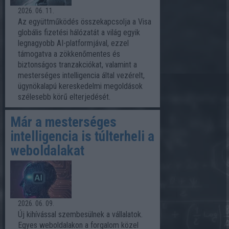
2026. 06. 11.
Az együttműködés összekapcsolja a Visa
globális fizetési hálózatát a világ egyik
legnagyobb AI-platformjával, ezzel
támogatva a zökkenőmentes és
biztonságos tranzakciókat, valamint a
mesterséges intelligencia által vezérelt,
ügynökalapú kereskedelmi megoldások
szélesebb körű elterjedését.
Már a mesterséges
intelligencia is túlterheli a
weboldalakat
2026. 06. 09.
Új kihívással szembesülnek a vállalatok.
Egyes weboldalakon a forgalom közel