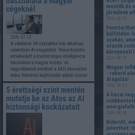
használata a magyar
ezért szigo
mentők és s
cégeknél
járművek el
2026. 08. 07.
Fenntarthat
külföldön: 
2026. 07. 13.
szokás, ame
A vállalatok 58 százaléka már alkalmaz
utazók csök
valamilyen AI-megoldást. Rekordszintre
környezeti 
emelkedett a mesterséges intelligencia
2026. 08. 07.
használata a magyar közép- és
Magyar inflá
nagyvállalatok körében a K&H innovációs
- rekord al
index felmérés legfrissebb adatai szerint.
drágulás!
2026. 08. 07.
5 érettségi szint mentén
A hazai veg
mutatja be az Atos az AI
csökkentet
biztonsági kockázatait
energiafelh
2026. 08. 06.
Kiderült, m
jelenthet: i
országos m