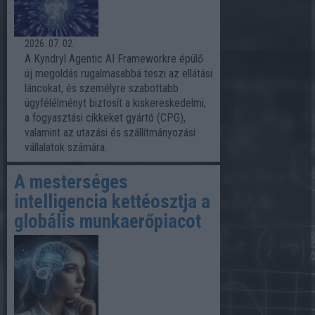
2026. 07. 02.
A Kyndryl Agentic AI Frameworkre épülő
új megoldás rugalmasabbá teszi az ellátási
láncokat, és személyre szabottabb
ügyfélélményt biztosít a kiskereskedelmi,
a fogyasztási cikkeket gyártó (CPG),
valamint az utazási és szállítmányozási
vállalatok számára.
A mesterséges
intelligencia kettéosztja a
globális munkaerőpiacot