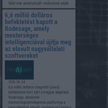
felét már automatizált rendszerek adják.
6,6 millió dolláros
befektetést kapott a
Kodesage, amely
mesterséges
intelligenciával újítja meg
az elavult nagyvállalati
szoftvereket
2026. 06. 04.
6,6 millió dolláros magvető (seed)
befektetési kört zárt a magyar alapítású
Kodesage, amelynek
mesterségesintelligencia-platformja a
nagyvállalatok elavult, úgynevezett legacy