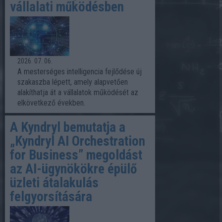
vállalati működésben
2026. 07. 06.
A mesterséges intelligencia fejlődése új
szakaszba lépett, amely alapvetően
alakíthatja át a vállalatok működését az
elkövetkező években.
A Kyndryl bemutatja a
„Kyndryl AI Orchestration
for Business” megoldást
az AI-ügynökökre épülő
üzleti átalakulás
felgyorsítására