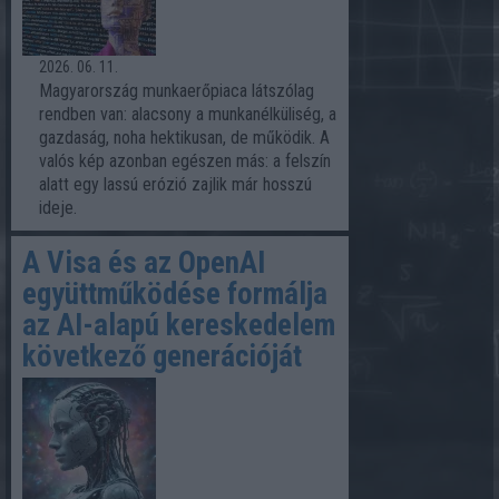
2026. 06. 11.
Magyarország munkaerőpiaca látszólag
rendben van: alacsony a munkanélküliség, a
gazdaság, noha hektikusan, de működik. A
valós kép azonban egészen más: a felszín
alatt egy lassú erózió zajlik már hosszú
ideje.
A Visa és az OpenAI
együttműködése formálja
az AI-alapú kereskedelem
következő generációját