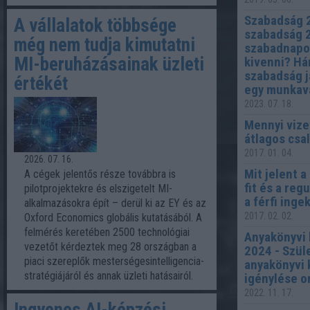
Szabadság 
A vállalatok többsége
szabadság 
még nem tudja kimutatni
szabadnapo
MI-beruházásainak üzleti
kivenni? Há
szabadság j
értékét
egy munkav
2023. 07. 18.
Mennyi vize
átlagos csa
2017. 01. 04.
2026. 07. 16.
Mit jelent a 
A cégek jelentős része továbbra is
fit és a regu
pilotprojektekre és elszigetelt MI-
a férfi inge
alkalmazásokra épít – derül ki az EY és az
2017. 02. 02.
Oxford Economics globális kutatásából. A
felmérés keretében 2500 technológiai
Anyakönyvi 
vezetőt kérdeztek meg 28 országban a
2024 - Szül
piaci szereplők mesterségesintelligencia-
anyakönyvi 
stratégiájáról és annak üzleti hatásairól.
igénylése o
2022. 11. 17.