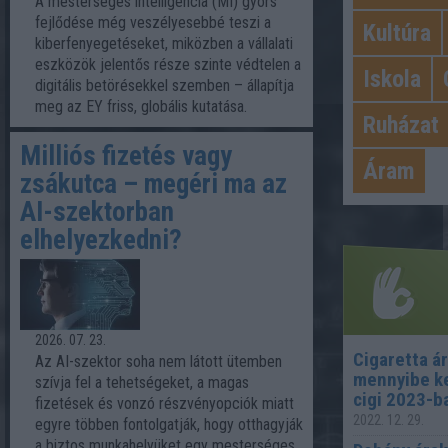
A mesterséges intelligencia (MI) gyors
fejlődése még veszélyesebbé teszi a
Kultúra
kiberfenyegetéseket, miközben a vállalati
eszközök jelentős része szinte védtelen a
Iskola
digitális betörésekkel szemben – állapítja
meg az EY friss, globális kutatása.
Ruházat
Milliós fizetés vagy
Áram
zsákutca – megéri ma az
AI-szektorban
elhelyezkedni?
2026. 07. 23.
Cigaretta á
Az AI-szektor soha nem látott ütemben
mennyibe ke
szívja fel a tehetségeket, a magas
Legn
cigi 2023-b
fizetések és vonzó részvényopciók miatt
2022. 12. 29.
egyre többen fontolgatják, hogy otthagyják
a biztos munkahelyüket egy mesterséges