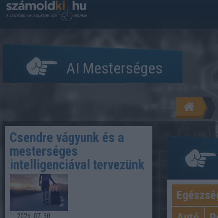
AI Mesterséges
intelligencia
Csendre vágyunk és a
mesterséges
intelligenciával tervezünk
Egészsé
Kateg
Autó
P
2026. 07. 30.