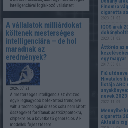
Dohány árak
intelligenciával foglalkozó vállalatért.
Finomra vág
cigaretta s
2023. 01. 02.
A vállalatok milliárdokat
IQOS árak 2
költenek mesterséges
dohánybolt
2023. 01. 02.
intelligenciára – de hol
Áttörés az 
maradnak az
kezelésében
eredmények?
egy magyar 
2017. 05. 01.
Fiú utóneve
Hivatalos f
listája ABC
2026. 07. 21.
anyakönyvez
A mesterséges intelligencia az évtized
nevek 2023 t
egyik legnagyobb befektetési trendjévé
2022. 11. 09.
vált: a technológiai óriások soha nem látott
Mennyibe ke
összegeket fordítanak adatközpontokra,
cigaretta 2
chipekre és a következő generációs AI-
Aktuális cigi
modellek fejlesztésére.
2019. 05. 06.