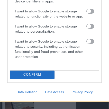
device identifiers in apps.
ban
I want to allow Google to enable storage
related to functionality of the website or app.
I want to allow Google to enable storage
2026. 06. 17.
related to personalization.
Hogyan válhat a mesterséges intelligencia
(AI) a kkv-k mindennapi működésének
I want to allow Google to enable storage
részévé és versenyképességük
related to security, including authentication
javításának eszközévé – ezt a témát
functionality and fraud prevention, and other
tűzte zászlajára a Joint Venture
user protection.
Szövetség (JVSZ) Country Ride
rendezvénysorozatának első idei állomása.
Hogyan alakítja át a
CONFIRM
mesterséges intelligencia
az adatbázisok
Data Deletion
Data Access
Privacy Policy
kezelését?