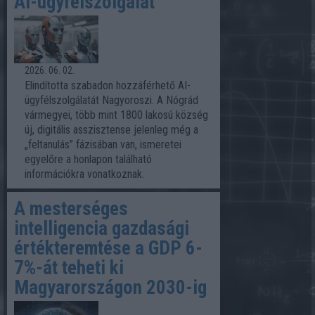
AI-ügyfélszolgálat
2026. 06. 02.
Elindította szabadon hozzáférhető AI-
ügyfélszolgálatát Nagyoroszi. A Nógrád
vármegyei, több mint 1800 lakosú község
új, digitális asszisztense jelenleg még a
„feltanulás” fázisában van, ismeretei
egyelőre a honlapon található
információkra vonatkoznak.
A mesterséges
intelligencia gazdasági
értékteremtése a GDP 6-
7%-át teheti ki
Magyarországon 2030-ig