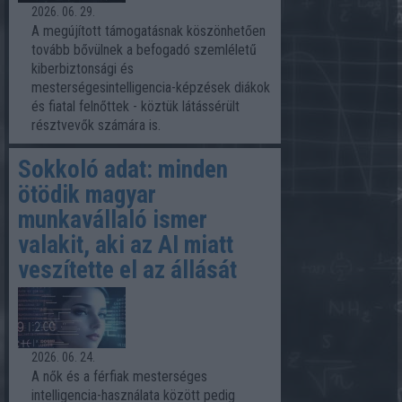
2026. 06. 29.
A megújított támogatásnak köszönhetően
tovább bővülnek a befogadó szemléletű
kiberbiztonsági és
mesterségesintelligencia-képzések diákok
és fiatal felnőttek - köztük látássérült
résztvevők számára is.
Sokkoló adat: minden
ötödik magyar
munkavállaló ismer
valakit, aki az AI miatt
veszítette el az állását
2026. 06. 24.
A nők és a férfiak mesterséges
intelligencia-használata között pedig