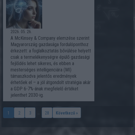
2026. 05. 26.
A McKinsey & Company elemzése szerint
Magyarország gazdasága fordulóponthoz
érkezett: a foglalkoztatás bővülése helyett
csak a termelékenységre épülő gazdasági
fejlődés lehet sikeres, és ebben a
mesterséges intelligenciára (MI)
támaszkodva jelentős eredmények
érhetőek el – a jól átgondolt stratégia akár
a GDP 6-7%-ának megfelelő értéket
jelenthet 2030-ig.
…
1
2
3
28
Következő »