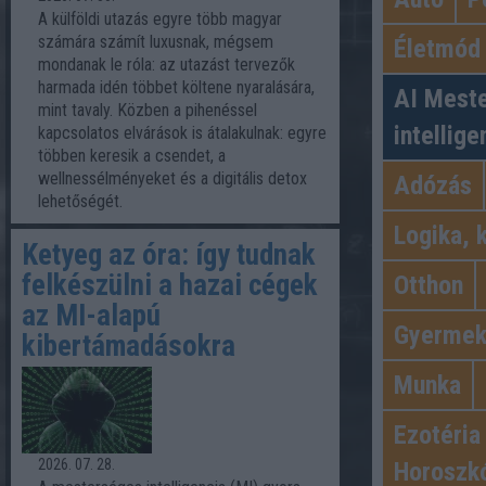
A külföldi utazás egyre több magyar
számára számít luxusnak, mégsem
Életmód
mondanak le róla: az utazást tervezők
harmada idén többet költene nyaralására,
AI Mest
mint tavaly. Közben a pihenéssel
intellige
kapcsolatos elvárások is átalakulnak: egyre
többen keresik a csendet, a
wellnessélményeket és a digitális detox
Adózás
lehetőségét.
Logika, 
Ketyeg az óra: így tudnak
felkészülni a hazai cégek
Otthon
az MI-alapú
Gyerme
kibertámadásokra
Munka
Ezotéria
2026. 07. 28.
Horoszk