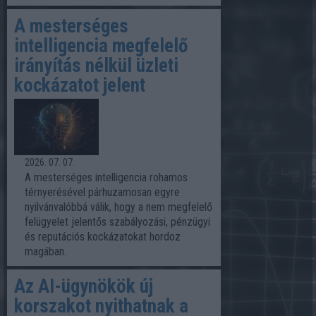
A mesterséges
intelligencia megfelelő
irányítás nélkül üzleti
kockázatot jelent
2026. 07. 07.
A mesterséges intelligencia rohamos
térnyerésével párhuzamosan egyre
nyilvánvalóbbá válik, hogy a nem megfelelő
felügyelet jelentős szabályozási, pénzügyi
és reputációs kockázatokat hordoz
magában.
Az AI-ügynökök új
korszakot nyithatnak a