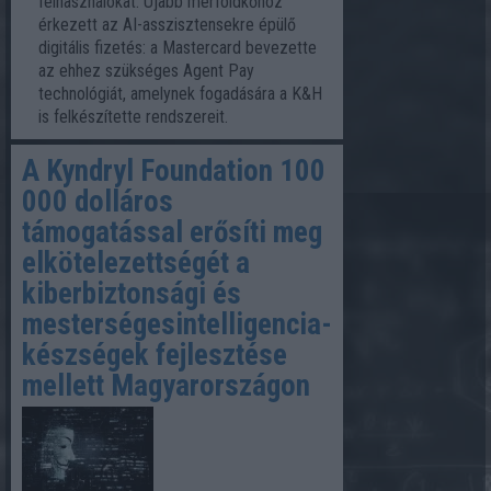
felhasználókat. Újabb mérföldkőhöz
érkezett az AI-asszisztensekre épülő
digitális fizetés: a Mastercard bevezette
az ehhez szükséges Agent Pay
technológiát, amelynek fogadására a K&H
is felkészítette rendszereit.
A Kyndryl Foundation 100
000 dolláros
támogatással erősíti meg
elkötelezettségét a
kiberbiztonsági és
mesterségesintelligencia-
készségek fejlesztése
mellett Magyarországon