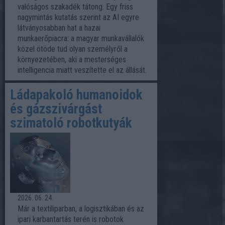
valóságos szakadék tátong. Egy friss
nagymintás kutatás szerint az AI egyre
látványosabban hat a hazai
munkaerőpiacra: a magyar munkavállalók
közel ötöde tud olyan személyről a
környezetében, aki a mesterséges
intelligencia miatt veszítette el az állását.
Ládapakoló humanoidok
és gázszivárgást
szimatoló robotkutyák
2026. 06. 24.
Már a textiliparban, a logisztikában és az
ipari karbantartás terén is robotok