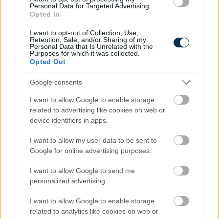
és intelligens gyárak –
Personal Data for Targeted Advertising.
megérkezett a jövő az
Opted In
ELTE-Bosch robotikai
I want to opt-out of Collection, Use,
Retention, Sale, and/or Sharing of my
seregszemléjére
Personal Data that Is Unrelated with the
Purposes for which it was collected.
Opted Out
Google consents
2026. 06. 18.
I want to allow Google to enable storage
Már nem az a kérdés, hogy a robotok
related to advertising like cookies on web or
belépnek-e az életünkbe, hanem az, hogy
device identifiers in apps.
mikor és milyen szerepben találkozunk
velük a munkahelyünkön, az
I want to allow my user data to be sent to
egészségügyben vagy akár az
Google for online advertising purposes.
otthonainkban.
I want to allow Google to send me
AI a gyakorlatban: ezt
personalized advertising.
érdemes tudniuk a
I want to allow Google to enable storage
vállalatvezetőknek 2026-
related to analytics like cookies on web or