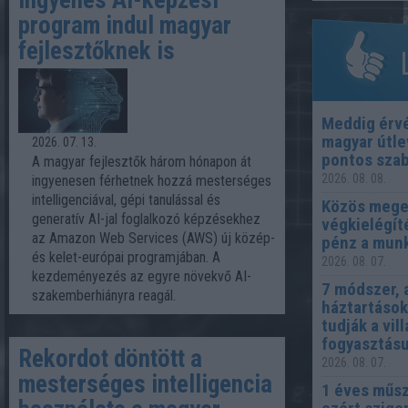
Ingyenes AI-képzési
program indul magyar
fejlesztőknek is
L
Meddig érv
magyar útle
2026. 07. 13.
pontos szab
A magyar fejlesztők három hónapon át
2026. 08. 08.
ingyenesen férhetnek hozzá mesterséges
intelligenciával, gépi tanulással és
Közös mege
generatív AI-jal foglalkozó képzésekhez
végkielégíté
az Amazon Web Services (AWS) új közép-
pénz a munk
és kelet-európai programjában. A
2026. 08. 07.
kezdeményezés az egyre növekvő AI-
7 módszer, 
szakemberhiányra reagál.
háztartások
tudják a vi
fogyasztás
Rekordot döntött a
2026. 08. 07.
mesterséges intelligencia
1 éves műsz