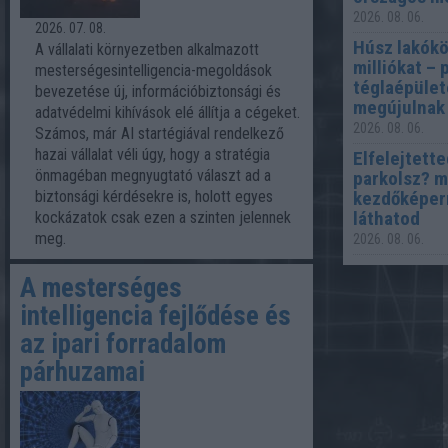
2026. 08. 06.
2026. 07. 08.
Húsz lakók
A vállalati környezetben alkalmazott
milliókat – 
mesterségesintelligencia-megoldások
téglaépület
bevezetése új, információbiztonsági és
megújulnak
adatvédelmi kihívások elé állítja a cégeket.
2026. 08. 06.
Számos, már AI startégiával rendelkező
hazai vállalat véli úgy, hogy a stratégia
Elfelejtett
önmagéban megnyugtató választ ad a
parkolsz? m
biztonsági kérdésekre is, holott egyes
kezdőképern
láthatod
kockázatok csak ezen a szinten jelennek
meg.
2026. 08. 06.
A mesterséges
intelligencia fejlődése és
az ipari forradalom
párhuzamai