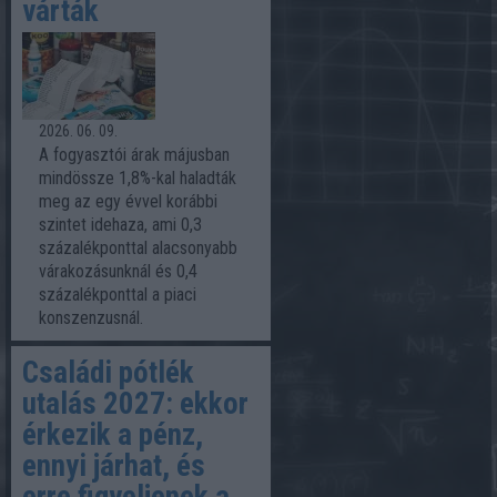
várták
2026. 06. 09.
A fogyasztói árak májusban
mindössze 1,8%-kal haladták
meg az egy évvel korábbi
szintet idehaza, ami 0,3
százalékponttal alacsonyabb
várakozásunknál és 0,4
százalékponttal a piaci
konszenzusnál.
Családi pótlék
utalás 2027: ekkor
érkezik a pénz,
ennyi járhat, és