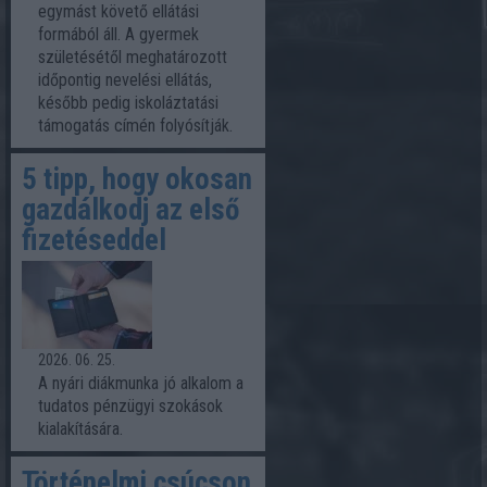
egymást követő ellátási
formából áll. A gyermek
születésétől meghatározott
időpontig nevelési ellátás,
később pedig iskoláztatási
támogatás címén folyósítják.
5 tipp, hogy okosan
gazdálkodj az első
fizetéseddel
2026. 06. 25.
A nyári diákmunka jó alkalom a
tudatos pénzügyi szokások
kialakítására.
Történelmi csúcson