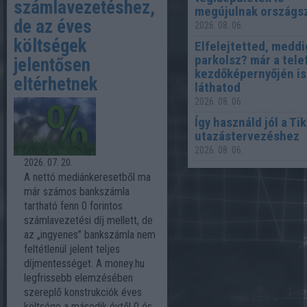
számlavezetéshez,
megújulnak országs
de az éves
2026. 08. 06.
költségek
Elfelejtetted, meddi
parkolsz? már a tel
jelentősen
kezdőképernyőjén is
eltérhetnek
láthatod
2026. 08. 06.
Így használd jól a Ti
utazástervezéshez
2026. 08. 06.
2026. 07. 20.
A nettó mediánkeresetből ma
már számos bankszámla
tartható fenn 0 forintos
számlavezetési díj mellett, de
az „ingyenes” bankszámla nem
feltétlenül jelent teljes
díjmentességet. A money.hu
legfrissebb elemzésében
szereplő konstrukciók éves
költsége a második évtől 0 és