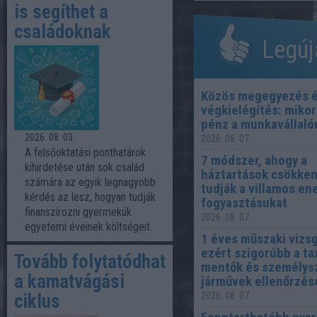
is segíthet a
családoknak
Legúj
Közös megegyezés 
végkielégítés: mikor
pénz a munkavállaló
2026. 08. 03.
2026. 08. 07.
A felsőoktatási ponthatárok
7 módszer, ahogy a
kihirdetése után sok család
háztartások csökken
számára az egyik legnagyobb
tudják a villamos en
kérdés az lesz, hogyan tudják
fogyasztásukat
finanszírozni gyermekük
2026. 08. 07.
egyetemi éveinek költségeit.
1 éves műszaki vizsg
ezért szigorúbb a ta
Tovább folytatódhat
mentők és személysz
a kamatvágási
járművek ellenőrzés
ciklus
2026. 08. 07.