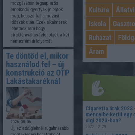
mozgásában tegnap erős
Kultúra
Állatv
emelkedő gyertyák jelentek
meg, hosszú felhalmozási
időszak után. Ezek alkalmasak
Iskola
Gasztr
lehetnek arra hogy
struktúraváltás felé lökjék a két
Ruházat
Földg
nemesfém árfolyamát.
Áram
Te döntöd el, mikor
használod fel – új
konstrukció az OTP
Lakástakaréknál
Cigaretta árak 2023 
mennyibe kerül egy 
Legnépsze
cigi 2023-ban?
2026. 08. 05.
2022. 12. 29.
Új, az eddigieknél rugalmasabb
megtakarítási konstrukciót