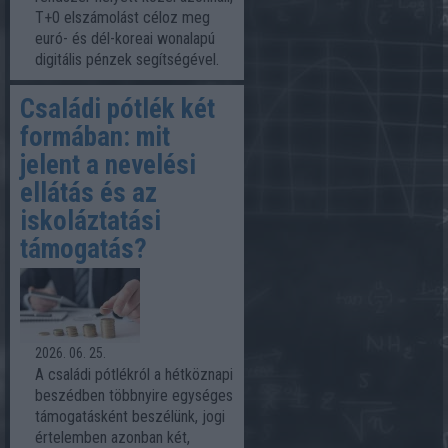
T+0 elszámolást céloz meg
euró- és dél-koreai wonalapú
digitális pénzek segítségével.
Családi pótlék két
formában: mit
jelent a nevelési
ellátás és az
iskoláztatási
támogatás?
2026. 06. 25.
A családi pótlékról a hétköznapi
beszédben többnyire egységes
támogatásként beszélünk, jogi
értelemben azonban két,