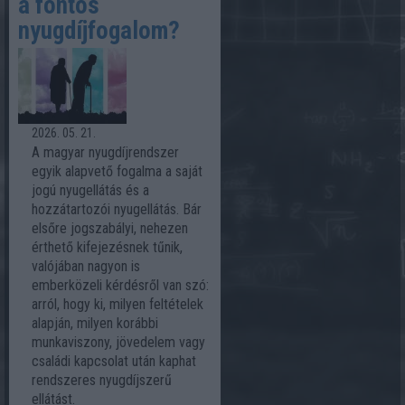
a fontos
nyugdíjfogalom?
2026. 05. 21.
A magyar nyugdíjrendszer
egyik alapvető fogalma a saját
jogú nyugellátás és a
hozzátartozói nyugellátás. Bár
elsőre jogszabályi, nehezen
érthető kifejezésnek tűnik,
valójában nagyon is
emberközeli kérdésről van szó:
arról, hogy ki, milyen feltételek
alapján, milyen korábbi
munkaviszony, jövedelem vagy
családi kapcsolat után kaphat
rendszeres nyugdíjszerű
ellátást.