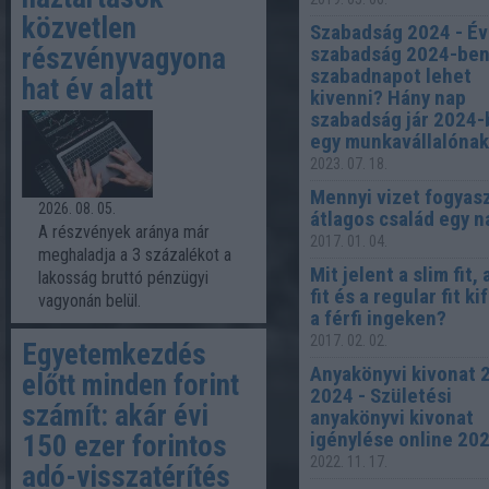
közvetlen
Szabadság 2024 - É
részvényvagyona
szabadság 2024-ben
szabadnapot lehet
hat év alatt
kivenni? Hány nap
szabadság jár 2024
egy munkavállalóna
2023. 07. 18.
Mennyi vizet fogyas
2026. 08. 05.
átlagos család egy n
A részvények aránya már
2017. 01. 04.
meghaladja a 3 százalékot a
Mit jelent a slim fit,
lakosság bruttó pénzügyi
fit és a regular fit k
vagyonán belül.
a férfi ingeken?
2017. 02. 02.
Egyetemkezdés
Anyakönyvi kivonat 
előtt minden forint
2024 - Születési
számít: akár évi
anyakönyvi kivonat
igénylése online 20
150 ezer forintos
2022. 11. 17.
adó-visszatérítés