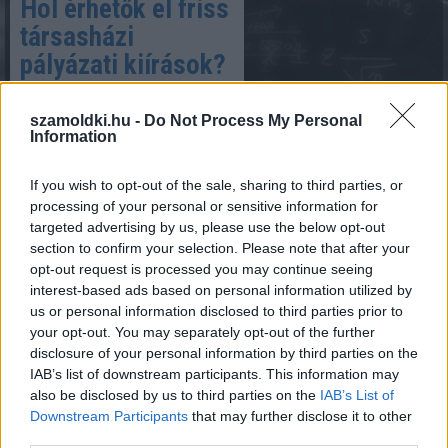
Hol érhetők el friss
társasházi
pályázati kiírások?
szamoldki.hu -
Do Not Process My Personal
Information
2026. 06. 24.
If you wish to opt-out of the sale, sharing to third parties, or
Egy társasház felújítása,
processing of your personal or sensitive information for
energetikai korszerűsítése
targeted advertising by us, please use the below opt-out
vagy közös területeinek
section to confirm your selection. Please note that after your
fejlesztése jelentős anyagi
opt-out request is processed you may continue seeing
terhet róhat a lakóközösségre.
interest-based ads based on personal information utilized by
Egy jól megválasztott
us or personal information disclosed to third parties prior to
támogatási program azonban
your opt-out. You may separately opt-out of the further
számottevően csökkentheti a
disclosure of your personal information by third parties on the
tulajdonosok által fizetendő
IAB’s list of downstream participants. This information may
összeget. A pályázati
also be disclosed by us to third parties on the
IAB’s List of
lehetőségek megtalálása
Downstream Participants
that may further disclose it to other
mégsem mindig egyszerű,
third parties.
mivel a kiírások nem egyetlen