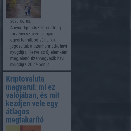
2026. 06. 03.
A nyugdíjrendszert érintő új
törvényi szöveg alapján
egyértelműbbé válna, kik
jogosultak a tizenharmadik havi
nyugdíjra, illetve az új elemként
megjelenő tizennegyedik havi
nyugdíjra 2027-ben is.
Kriptovaluta
magyarul: mi ez
valójában, és mit
kezdjen vele egy
átlagos
megtakarító