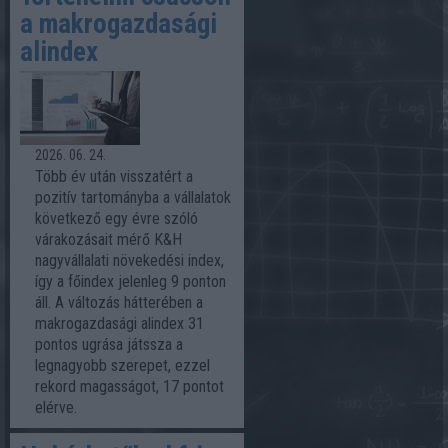
a makrogazdasági
alindex
2026. 06. 24.
Több év után visszatért a
pozitív tartományba a vállalatok
következő egy évre szóló
várakozásait mérő K&H
nagyvállalati növekedési index,
így a főindex jelenleg 9 ponton
áll. A változás hátterében a
makrogazdasági alindex 31
pontos ugrása játssza a
legnagyobb szerepet, ezzel
rekord magasságot, 17 pontot
elérve.