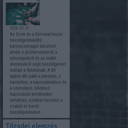
2026. 07. 01.
Az Erste és a Körvonal közös
beszélgetésindító
kártyacsomagot készített,
amely a jövőtervezésről, a
pénzügyekről és az önálló
döntésekről segít beszélgetést
indítani a fiataloknak. A 80
lapból álló pakli a pénzhez, a
karrierhez, a kapcsolatokhoz és
a személyes célokhoz
kapcsolódó kérdéseket
tartalmaz, ezekkel ösztönzi a
családi és baráti
beszélgetéseket.
Tőzsdei elemzés,