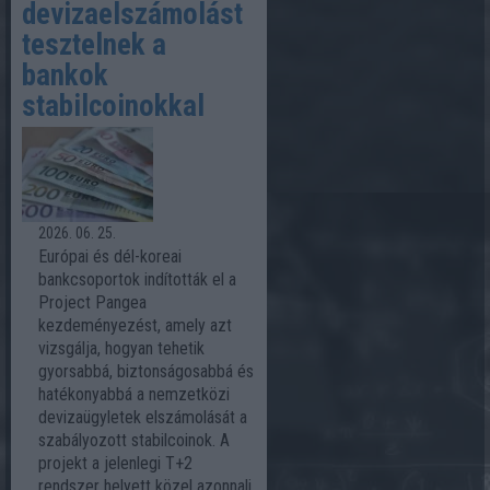
devizaelszámolást
tesztelnek a
bankok
stabilcoinokkal
2026. 06. 25.
Európai és dél-koreai
bankcsoportok indították el a
Project Pangea
kezdeményezést, amely azt
vizsgálja, hogyan tehetik
gyorsabbá, biztonságosabbá és
hatékonyabbá a nemzetközi
devizaügyletek elszámolását a
szabályozott stabilcoinok. A
projekt a jelenlegi T+2
rendszer helyett közel azonnali,