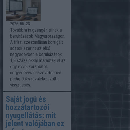
2026. 05. 23.
Továbbra is gyengén állnak a
beruházások Magyarországon.
A friss, szezonálisan korrigált
adatok szerint az első
negyedévben a beruházások
1,3 százalékkal maradtak el az
egy évvel korábbitól,
negyedéves összevetésben
pedig 0,4 százalékos volt a
visszaesés.
Saját jogú és
hozzátartozói
nyugellátás: mit
jelent valójában ez