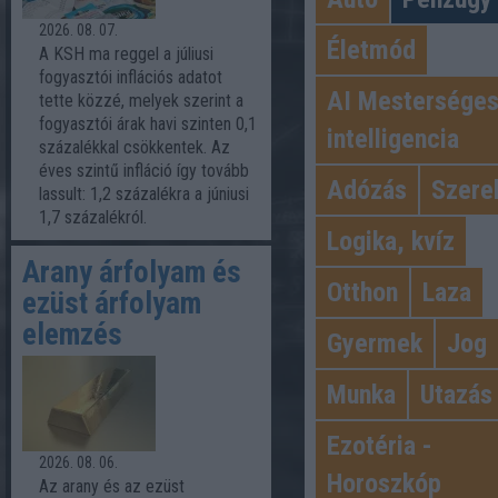
2026. 08. 07.
Életmód
A KSH ma reggel a júliusi
fogyasztói inflációs adatot
AI Mestersége
tette közzé, melyek szerint a
fogyasztói árak havi szinten 0,1
intelligencia
százalékkal csökkentek. Az
éves szintű infláció így tovább
Adózás
Szere
lassult: 1,2 százalékra a júniusi
1,7 százalékról.
Logika, kvíz
Arany árfolyam és
Otthon
Laza
ezüst árfolyam
elemzés
Gyermek
Jog
Munka
Utazás
Ezotéria -
2026. 08. 06.
Horoszkóp
Az arany és az ezüst