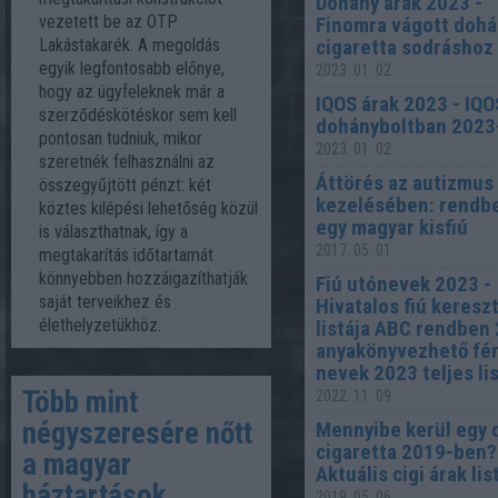
Dohány árak 2023 -
vezetett be az OTP
Finomra vágott dohá
Lakástakarék. A megoldás
cigaretta sodráshoz
egyik legfontosabb előnye,
2023. 01. 02.
hogy az ügyfeleknek már a
IQOS árak 2023 - IQO
szerződéskötéskor sem kell
dohányboltban 2023
pontosan tudniuk, mikor
2023. 01. 02.
szeretnék felhasználni az
Áttörés az autizmus
összegyűjtött pénzt: két
kezelésében: rendbe
köztes kilépési lehetőség közül
egy magyar kisfiú
is választhatnak, így a
2017. 05. 01.
megtakarítás időtartamát
könnyebben hozzáigazíthatják
Fiú utónevek 2023 -
saját terveikhez és
Hivatalos fiú keresz
élethelyzetükhöz.
listája ABC rendben 
anyakönyvezhető fér
nevek 2023 teljes li
Több mint
2022. 11. 09.
négyszeresére nőtt
Mennyibe kerül egy 
cigaretta 2019-ben?
a magyar
Aktuális cigi árak lis
háztartások
2019. 05. 06.