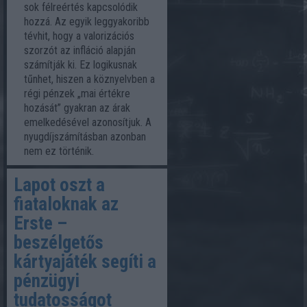
sok félreértés kapcsolódik
hozzá. Az egyik leggyakoribb
tévhit, hogy a valorizációs
szorzót az infláció alapján
számítják ki. Ez logikusnak
tűnhet, hiszen a köznyelvben a
régi pénzek „mai értékre
hozását” gyakran az árak
emelkedésével azonosítjuk. A
nyugdíjszámításban azonban
nem ez történik.
Lapot oszt a
fiataloknak az
Erste –
beszélgetős
kártyajáték segíti a
pénzügyi
tudatosságot