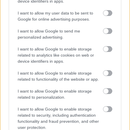
device identifiers in apps.
visszaesését eredményezték
Dubajban, eközben az évtized
I want to allow my user data to be sent to
egyik legjobb vételi lehetősége
Google for online advertising purposes.
körvonalazódik a magyar
befektetők számára a
I want to allow Google to send me
térségben.
personalized advertising.
Bitcoin a
I want to allow Google to enable storage
kaszinóban:
related to analytics like cookies on web or
device identifiers in apps.
előnyök,
kockázatok és a
I want to allow Google to enable storage
legjobb külföldi
related to functionality of the website or app.
platformok
I want to allow Google to enable storage
related to personalization.
I want to allow Google to enable storage
related to security, including authentication
2026. 06. 18.
functionality and fraud prevention, and other
A Bitcoin és a kriptovaluták
user protection.