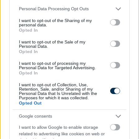
központi oldalon jelennek meg.
Please note that this website/app uses one or more Google
Personal Data Processing Opt Outs
services and may gather and store information including but
Most érdemes
not limited to your visit or usage behaviour. You may click to
I want to opt-out of the Sharing of my
personal data.
grant or deny consent to Google and its third-party tags to
ingatlant venni
Opted In
use your data for below specified purposes in below Google
Dubajban, de nem
consent section.
I want to opt-out of the Sale of my
azért, mint
Personal Data.
Opted In
gondolná
I want to opt-out of processing my
Personal Data for Targeted Advertising.
Opted In
I want to opt-out of Collection, Use,
Retention, Sale, and/or Sharing of my
2026. 06. 23.
Personal Data that Is Unrelated with the
A Vaskupola Dubaj
Purposes for which it was collected.
Opted Out
népszerűségét is megvédte:
bár a hírek szerint a közel-
Google consents
keleti geopolitikai
feszültségekkel összefüggő
I want to allow Google to enable storage
hírek az ingatlan adásvételi
related to advertising like cookies on web or
tranzakciószámok