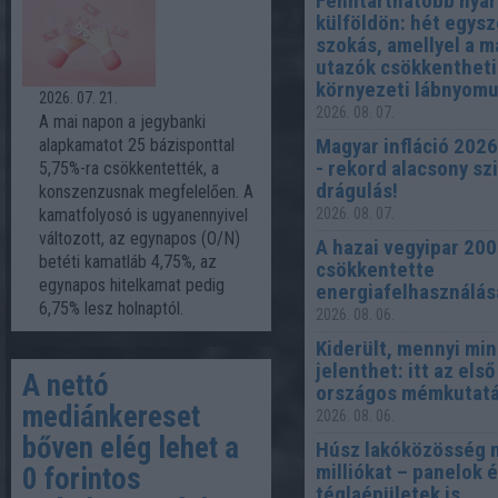
Fenntarthatóbb nyar
külföldön: hét egysz
szokás, amellyel a m
utazók csökkentheti
környezeti lábnyom
2026. 07. 21.
2026. 08. 07.
A mai napon a jegybanki
Magyar infláció 2026
alapkamatot 25 bázisponttal
- rekord alacsony sz
5,75%-ra csökkentették, a
drágulás!
konszenzusnak megfelelően. A
kamatfolyosó is ugyanennyivel
2026. 08. 07.
változott, az egynapos (O/N)
A hazai vegyipar 20
betéti kamatláb 4,75%, az
csökkentette
egynapos hitelkamat pedig
energiafelhasználás
6,75% lesz holnaptól.
2026. 08. 06.
Kiderült, mennyi mi
jelenthet: itt az első
A nettó
országos mémkutat
mediánkereset
2026. 08. 06.
bőven elég lehet a
Húsz lakóközösség 
milliókat – panelok 
0 forintos
téglaépületek is