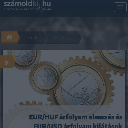
M
m
Hírek
Pénzügy
»
EUR/HUF árfolyam elemzés és
EUR/USD árfolyam kilátások