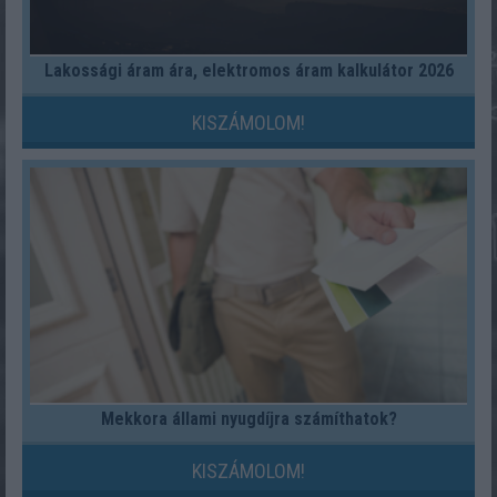
Lakossági áram ára, elektromos áram kalkulátor 2026
KISZÁMOLOM!
Mekkora állami nyugdíjra számíthatok?
KISZÁMOLOM!