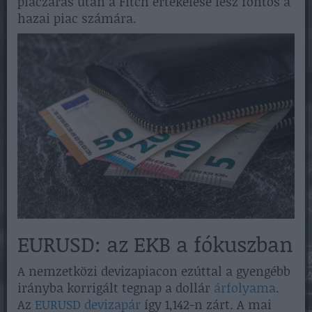
piaczárás után a Fitch értékelése lesz fontos a
hazai piac számára.
EURUSD: az EKB a fókuszban
A nemzetközi devizapiacon ezúttal a gyengébb
irányba korrigált tegnap a dollár
árfolyama
.
Az
EURUSD devizapár
így 1,142-n zárt. A mai