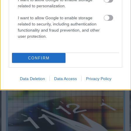
related to personalization.
I want to allow Google to enable storage
related to security, including authentication
functionality and fraud prevention, and other
user protection.
CONFIRM
Mennyi adót kell fizetni albérlet kiadásakor 2026-ban?
KISZÁMOLOM!
Data Deletion
Data Access
Privacy Policy