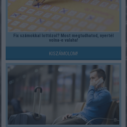
Fix számokkal lottózol? Most megtudhatod, nyertél
volna-e valaha!
KISZÁMOLOM!