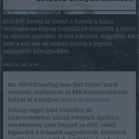
EURHUF: keresi az irányt a kurzus A hazai
devizapiacon tegnap hajszálnyit erősödött a forint
az euróval szemben. Stabil a kurzus, nagyjából két
hete a 403-404-es sávban mozog a jegyzés,
minimális kilengésekkel.
2025. 06. 05. 14:59
Ma előreláthatólag nem lesz fontos hazai
esemény, elsősorban az EKB kommunikációja
hathat ki a magyar
deviza alakulására
.
Holnap reggel ipari termelési és
kiskereskedelmi adatok érkeznek áprilisra
vonatkozóan: ezek lesznek az első, valódi
képkockái a második negyedévnek. Ezenkívül