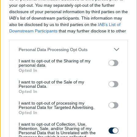
your opt-out. You may separately opt-out of the further
disclosure of your personal information by third parties on the
IAB’s list of downstream participants. This information may
also be disclosed by us to third parties on the
IAB’s List of
Downstream Participants
that may further disclose it to other
third parties.
Please note that this website/app uses one or more Google
Hol kellene élned, hogy boldog légy?
Personal Data Processing Opt Outs
services and may gather and store information including but
not limited to your visit or usage behaviour. You may click to
I want to opt-out of the Sharing of my
KISZÁMOLOM!
personal data.
grant or deny consent to Google and its third-party tags to
Opted In
use your data for below specified purposes in below Google
consent section.
I want to opt-out of the Sale of my
Personal Data.
Opted In
I want to opt-out of processing my
Personal Data for Targeted Advertising.
Opted In
I want to opt-out of Collection, Use,
Retention, Sale, and/or Sharing of my
Personal Data that Is Unrelated with the