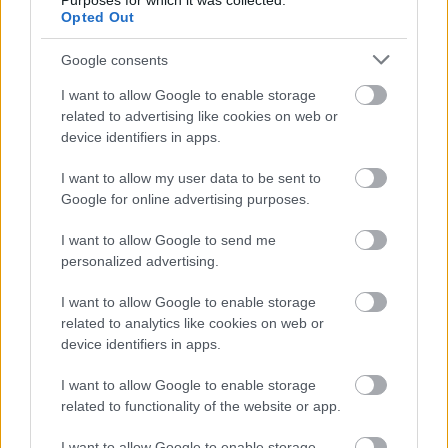
Purposes for which it was collected.
Opted Out
Mennyit tudsz Húsvét ünnepéről?
Google consents
KISZÁMOLOM!
I want to allow Google to enable storage
related to advertising like cookies on web or
device identifiers in apps.
I want to allow my user data to be sent to
Google for online advertising purposes.
I want to allow Google to send me
personalized advertising.
I want to allow Google to enable storage
related to analytics like cookies on web or
Melyik állatövi jegyben születtél a kínai horoszkóp
device identifiers in apps.
szerint?
I want to allow Google to enable storage
KISZÁMOLOM!
related to functionality of the website or app.
I want to allow Google to enable storage