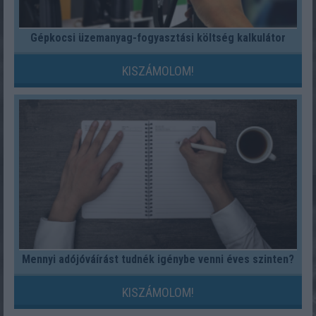
Gépkocsi üzemanyag-fogyasztási költség kalkulátor
KISZÁMOLOM!
Mennyi adójóváírást tudnék igénybe venni éves szinten?
KISZÁMOLOM!