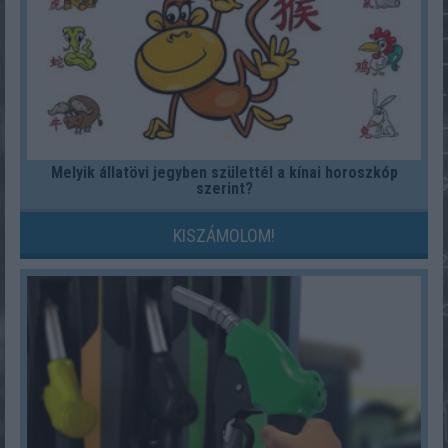
Melyik állatövi jegyben születtél a kínai horoszkóp
szerint?
KISZÁMOLOM!