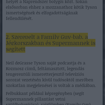
helyét a Naprendszer bolygói közt. Sokan
elsősorban ehhez a mozzanathoz kötik Tyson
ismertségének és elfogadottságának
fellendülését.
2. Szerepelt a Family Guy-bab, a
Jégkorszakban és Supermannek is
segített
Neil deGrasse Tyson saját podcastja és a
Kozmosz című, feltámasztott, legendás
tengerentúli ismeretterjesztő televíziós
sorozat vezetésén kívül tudósoktól merőben
szokatlan megjelenései is voltak a médiában.
Felbukkant például képregényben (segít
Supermannek pillantást vetni
szülőbolygójára), rajzfilmben (Family Guy),