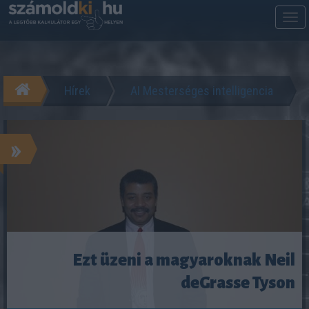
M
m
Hírek
AI Mesterséges intelligencia
»
Ezt üzeni a magyaroknak Neil
deGrasse Tyson