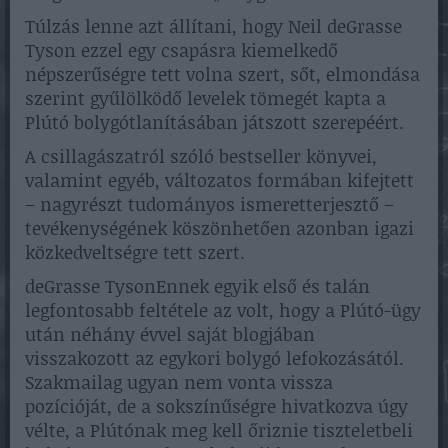
Túlzás lenne azt állítani, hogy Neil deGrasse
Tyson ezzel egy csapásra kiemelkedő
népszerűségre tett volna szert, sőt, elmondása
szerint gyűlölködő levelek tömegét kapta a
Plútó bolygótlanításában játszott szerepéért.
A csillagászatról szóló bestseller könyvei,
valamint egyéb, változatos formában kifejtett
– nagyrészt tudományos ismeretterjesztő –
tevékenységének köszönhetően azonban igazi
közkedveltségre tett szert.
deGrasse TysonEnnek egyik első és talán
legfontosabb feltétele az volt, hogy a Plútó-ügy
után néhány évvel saját blogjában
visszakozott az egykori bolygó lefokozásától.
Szakmailag ugyan nem vonta vissza
pozícióját, de a sokszínűségre hivatkozva úgy
vélte, a Plútónak meg kell őriznie tiszteletbeli