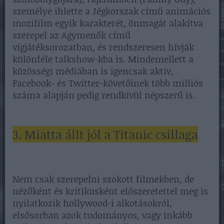
személye ihlette a Jégkorszak című animációs
mozifilm egyik karakterét, önmagát alakítva
szerepel az Agymenők című
vígjátéksorozatban, és rendszeresen hívják
különféle talkshow-kba is. Mindemellett a
közösségi médiában is igencsak aktív,
Facebook- és Twitter-követőinek több milliós
száma alapján pedig rendkívül népszerű is.
3. Miatta állt jól a Titanic csillaga
Nem csak szerepelni szokott filmekben, de
nézőként és kritikusként előszeretettel meg is
nyilatkozik hollywood-i alkotásokról,
elsősorban azok tudományos, vagy inkább