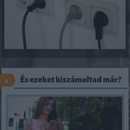
»
És ezeket kiszámoltad már?