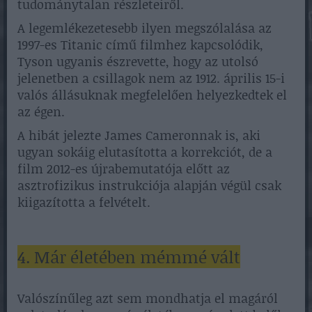
tudománytalan részleteiről.
A legemlékezetesebb ilyen megszólalása az
1997-es Titanic című filmhez kapcsolódik,
Tyson ugyanis észrevette, hogy az utolsó
jelenetben a csillagok nem az 1912. április 15-i
valós állásuknak megfelelően helyezkedtek el
az égen.
A hibát jelezte James Cameronnak is, aki
ugyan sokáig elutasította a korrekciót, de a
film 2012-es újrabemutatója előtt az
asztrofizikus instrukciója alapján végül csak
kiigazította a felvételt.
4. Már életében mémmé vált
Valószínűleg azt sem mondhatja el magáról