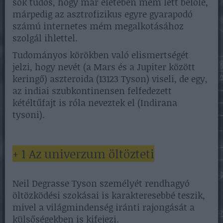
sok tudós, hogy már életében mém lett belőle,
márpedig az asztrofizikus egyre gyarapodó
számú internetes mém megalkotásához
szolgál ihlettel.
Tudományos körökben való elismertségét
jelzi, hogy nevét (a Mars és a Jupiter között
keringő) aszteroida (13123 Tyson) viseli, de egy,
az indiai szubkontinensen felfedezett
kétéltűfajt is róla neveztek el (Indirana
tysoni).
+ 1 Az univerzum öltözteti
Neil Degrasse Tyson személyét rendhagyó
öltözködési szokásai is karakteresebbé teszik,
mivel a világmindenség iránti rajongását a
külsőségekben is kifejezi.