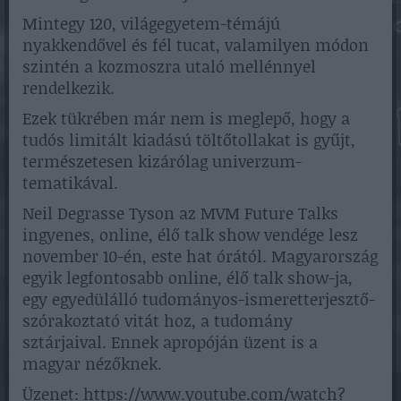
Mintegy 120, világegyetem-témájú
nyakkendővel és fél tucat, valamilyen módon
szintén a kozmoszra utaló mellénnyel
rendelkezik.
Ezek tükrében már nem is meglepő, hogy a
tudós limitált kiadású töltőtollakat is gyűjt,
természetesen kizárólag univerzum-
tematikával.
Neil Degrasse Tyson az MVM Future Talks
ingyenes, online, élő talk show vendége lesz
november 10-én, este hat órától. Magyarország
egyik legfontosabb online, élő talk show-ja,
egy egyedülálló tudományos-ismeretterjesztő-
szórakoztató vitát hoz, a tudomány
sztárjaival. Ennek apropóján üzent is a
magyar nézőknek.
Üzenet: https://www.youtube.com/watch?