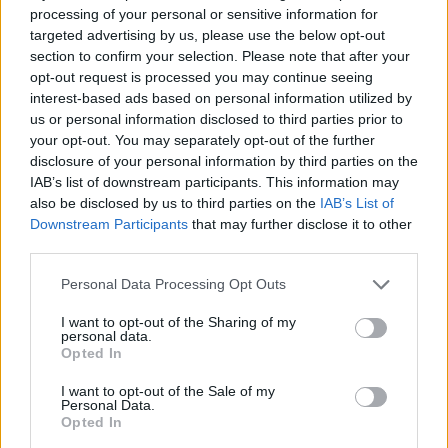
processing of your personal or sensitive information for
targeted advertising by us, please use the below opt-out
section to confirm your selection. Please note that after your
opt-out request is processed you may continue seeing
interest-based ads based on personal information utilized by
us or personal information disclosed to third parties prior to
Kiszámolták: nem igaz, hogy a magyarok csak az ár
your opt-out. You may separately opt-out of the further
alapján döntenek
disclosure of your personal information by third parties on the
2026.08.05. 11:54
IAB’s list of downstream participants. This information may
also be disclosed by us to third parties on the
IAB’s List of
Downstream Participants
that may further disclose it to other
third parties.
Please note that this website/app uses one or more Google
Personal Data Processing Opt Outs
services and may gather and store information including but
not limited to your visit or usage behaviour. You may click to
I want to opt-out of the Sharing of my
personal data.
grant or deny consent to Google and its third-party tags to
Opted In
use your data for below specified purposes in below Google
consent section.
I want to opt-out of the Sale of my
Personal Data.
Opted In