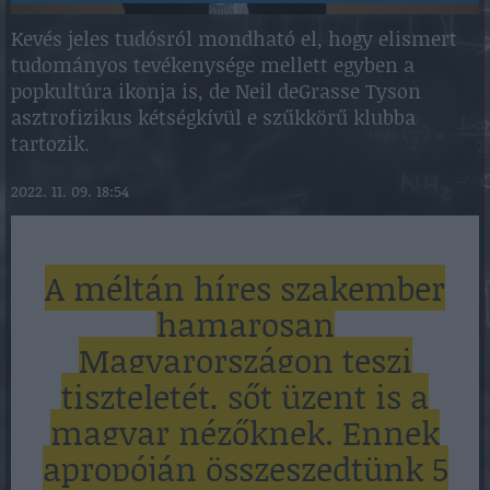
Kevés jeles tudósról mondható el, hogy elismert
tudományos tevékenysége mellett egyben a
popkultúra ikonja is, de Neil deGrasse Tyson
asztrofizikus kétségkívül e szűkkörű klubba
tartozik.
2022. 11. 09. 18:54
A méltán híres szakember
hamarosan
Magyarországon teszi
tiszteletét, sőt üzent is a
magyar nézőknek. Ennek
apropóján összeszedtünk 5