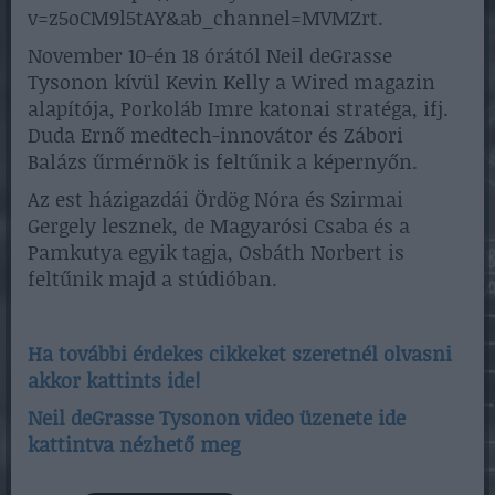
v=z5oCM9l5tAY&ab_channel=MVMZrt.
November 10-én 18 órától Neil deGrasse
Tysonon kívül Kevin Kelly a Wired magazin
alapítója, Porkoláb Imre katonai stratéga, ifj.
Duda Ernő medtech-innovátor és Zábori
Balázs űrmérnök is feltűnik a képernyőn.
Az est házigazdái Ördög Nóra és Szirmai
Gergely lesznek, de Magyarósi Csaba és a
Pamkutya egyik tagja, Osbáth Norbert is
feltűnik majd a stúdióban.
Ha további érdekes cikkeket szeretnél olvasni
akkor kattints ide!
Neil deGrasse Tysonon video üzenete ide
kattintva nézhető meg