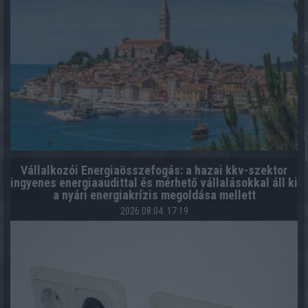
Vállalkozói Energiaösszefogás: a hazai kkv-szektor
ingyenes energiaaudittal és mérhető vállalásokkal áll ki
a nyári energiakrízis megoldása mellett
2026.08.04. 17:19