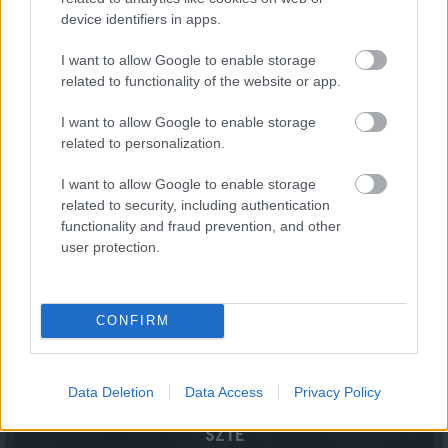
device identifiers in apps.
Több mint négyszeresére nőtt a magyar háztartások
I want to allow Google to enable storage
közvetlen részvényvagyona hat év alatt
related to functionality of the website or app.
2026.08.05. 09:52
I want to allow Google to enable storage
related to personalization.
I want to allow Google to enable storage
related to security, including authentication
functionality and fraud prevention, and other
user protection.
CONFIRM
Data Deletion
Data Access
Privacy Policy
Endoszkópos gerincműtét: úttörő eljárást mutat be az
SZTE