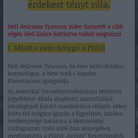
érdekest tényt róla.
Neil deGrasse Tysonon video üzenetét a cikk
végén lévő linkre kattintva tudod megnézni
1. Miatta nem bolygó a Plútó
Neil deGresse Tysonon, 64 éves asztrofizikus,
kozmológus, a New York-i Hayden
Planetárium igazgatója.
Az Amerikai Természettudományi Múzeum
(egyébként általa alapított) asztrofizikai
részlegének kutató munkatársa először akkor
hívta fel magára igazán a figyelmet, amikor
tevékenysége hatására a Nemzetközi
Csillagászati Unió 2006-ban lényegében
megfosztotta a Plútót „bolygó” besorolásától.