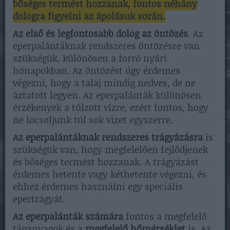
bőséges termést hozzanak, fontos néhány
dologra figyelni az ápolásuk során.
Az első és legfontosabb dolog az öntözés
. Az
eperpalántáknak rendszeres öntözésre van
szükségük, különösen a forró nyári
hónapokban. Az öntözést úgy érdemes
végezni, hogy a talaj mindig nedves, de ne
áztatott legyen. Az eperpalánták különösen
érzékenyek a túlzott vízre, ezért fontos, hogy
ne locsoljunk túl sok vizet egyszerre.
Az eperpalántáknak rendszeres trágyázásra
is
szükségük van, hogy megfelelően fejlődjenek
és bőséges termést hozzanak. A trágyázást
érdemes hetente vagy kéthetente végezni, és
ehhez érdemes használni egy speciális
epertrágyát.
Az eperpalánták számára
fontos a megfelelő
tápanyagok és a
megfelelő hőmérséklet
is. Az