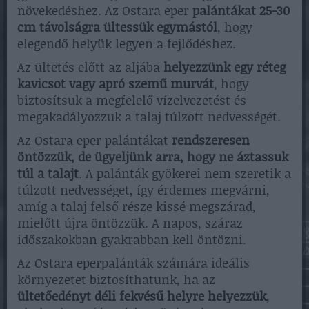
növekedéshez. Az Ostara eper
palántákat 25-30
cm távolságra ültessük egymástól
, hogy
elegendő helyük legyen a fejlődéshez.
Az ültetés előtt az aljába
helyezzünk egy réteg
kavicsot vagy apró szemű murvát
, hogy
biztosítsuk a megfelelő vízelvezetést és
megakadályozzuk a talaj túlzott nedvességét.
Az Ostara eper palántákat
rendszeresen
öntözzük, de ügyeljünk arra, hogy ne áztassuk
túl a talajt
. A palánták gyökerei nem szeretik a
túlzott nedvességet, így érdemes megvárni,
amíg a talaj felső része kissé megszárad,
mielőtt újra öntözzük. A napos, száraz
időszakokban gyakrabban kell öntözni.
Az Ostara eperpalánták számára ideális
környezetet biztosíthatunk, ha az
ültetőedényt déli fekvésű helyre helyezzük
,