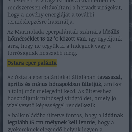
érdekében. A virágzási időszakban érdemes
rendszeresen eltávolítani a hervadt virágokat,
hogy a növény energiáját a további
termésképzésre használja.
Az Marmolada eperpalánták számára
ideális
hőmérséklet 18-22 °C között van
, így ügyeljünk
arra, hogy ne tegyük ki a hidegnek vagy a
forróságnak hosszabb ideig.
Ostara eper palánta
Az Ostara eperpalántákat általában
tavasszal,
április és május hónapokban ültetjük
, amikor
a talaj már melegedni kezd. Az ültetéshez
használjunk minőségi virágföldet, amely jó
vízelvezető képességgel rendelkezik.
A balkonládába ültetve fontos, hogy a
ládának
legalább 15 cm mélynek kell lennie
, hogy a
gyökereknek elegendő helyük legyen a