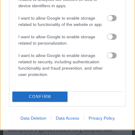
hogy segítsen növelni a termés mennyiségét.
device identifiers in apps.
A növények megtermékenyítéséhez
(porzásához) ajánlott méhek és más rovarok
I want to allow Google to enable storage
related to functionality of the website or app.
jelenléte, melyek segítik a virágporzást és így a
termékenyítést.
I want to allow Google to enable storage
Mara des Bois eper palánta:
related to personalization.
Mikor ültessük:
Az eper palántákat általában
I want to allow Google to enable storage
április és május között érdemes ültetni,
related to security, including authentication
amikor már nem fenyeget fagy. A Mara des
functionality and fraud prevention, and other
Bois eper különösen hidegtűrő fajta, így a
user protection.
márciusi ültetés is sikeres lehet, ha az
időjárás engedi.
CONFIRM
Milyen cserépbe vagy balkonládába ültessük:
Az eper palántákat olyan nagy és mély
Data Deletion
Data Access
Privacy Policy
cserépbe vagy balkonládába érdemes ültetni,
amelyben a gyökereknek elég helyük van.