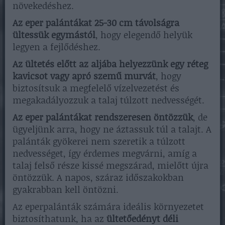
növekedéshez.
Az eper palántákat 25-30 cm távolságra
ültessük egymástól
, hogy elegendő helyük
legyen a fejlődéshez.
Az ültetés előtt az aljába helyezzünk egy réteg
kavicsot vagy apró szemű murvát
, hogy
biztosítsuk a megfelelő vízelvezetést és
megakadályozzuk a talaj túlzott nedvességét.
Az eper palántákat rendszeresen öntözzük
, de
ügyeljünk arra, hogy ne áztassuk túl a talajt. A
palánták gyökerei nem szeretik a túlzott
nedvességet, így érdemes megvárni, amíg a
talaj felső része kissé megszárad, mielőtt újra
öntözzük. A napos, száraz időszakokban
gyakrabban kell öntözni.
Az eperpalánták számára ideális környezetet
biztosíthatunk, ha az
ültetőedényt déli