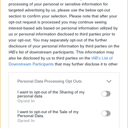
tápoldattal táplálni
a virágzás és a termés
processing of your personal or sensitive information for
növelése érdekében.
targeted advertising by us, please use the below opt-out
section to confirm your selection. Please note that after your
Elan eper palánta:
opt-out request is processed you may continue seeing
interest-based ads based on personal information utilized by
Az Elan eper palántákat általában
tavasszal,
us or personal information disclosed to third parties prior to
április vagy május hónapban érdemes ültetni.
your opt-out. You may separately opt-out of the further
disclosure of your personal information by third parties on the
A cserép mérete legalább
20-25 cm átmérőjű
IAB’s list of downstream participants. This information may
legyen és legalább 20 cm mély.
also be disclosed by us to third parties on the
IAB’s List of
Az optimális talajösszetételhez
vegyes földet
Downstream Participants
that may further disclose it to other
third parties.
használjunk, amely tartalmaz közelebbi a
homokos talajhoz
, így a víz nem áll meg, és
Please note that this website/app uses one or more Google
Personal Data Processing Opt Outs
tápanyagban gazdag. Fontos, hogy jó
services and may gather and store information including but
vízáteresztő képességű legyen.
not limited to your visit or usage behaviour. You may click to
I want to opt-out of the Sharing of my
personal data.
grant or deny consent to Google and its third-party tags to
A balkonláda aljába
tegyünk egy réteg kavicsot
Opted In
use your data for below specified purposes in below Google
vagy murvát
, amely javítja a vízelvezetést és
consent section.
I want to opt-out of the Sale of my
megakadályozza a víz pangását a növények
Personal Data.
Opted In
gyökerében.