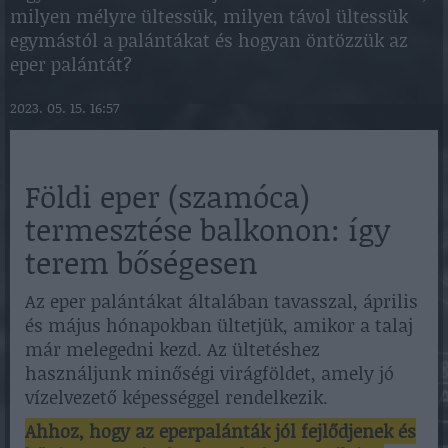
milyen mélyre ültessük, milyen távol ültessük
egymástól a palántákat és hogyan öntözzük az
eper palántát?
2023. 05. 15. 16:57
Földi eper (szamóca)
termesztése balkonon: így
terem bőségesen
Az eper palántákat általában tavasszal, április
és május hónapokban ültetjük, amikor a talaj
már melegedni kezd. Az ültetéshez
használjunk minőségi virágföldet, amely jó
vízelvezető képességgel rendelkezik.
Ahhoz, hogy az eperpalánták jól fejlődjenek és