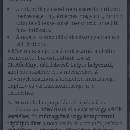
A palánták gyökerei nem szeretik a túlzott
nedvességet, így érdemes megvárni, amíg a
talaj felső része kissé megszárad, mielőtt
újra öntözzük.
A napos, száraz időszakokban gyakrabban
kell öntözni.
A Marmolada eperpalánták számára ideális
környezetet biztosíthatunk, ha az
ültetőedényt déli fekvésű helyre helyezzük
,
ahol sok napfény éri a növényeket. A
növények számára a megfelelő mennyiségű
napfény és víz kulcsfontosságú a jó
terméshez.
Az Marmolada eperpalánták ápolásához
rendszeresen
távolítsuk el a száraz vagy sérült
leveleket,
és
műtrágyával vagy komposzttal
tápláljuk őket
a növekedés és a termés javítása