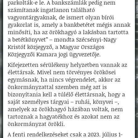
parkolták-e le. A bankszámlák pedig nem
számítanak ingatlanon található
vagyontárgyaknak, de ismert olyan bírói
gyakorlat is, amely a bankbetétet mégis annak
minősíti, ha az örökhagyó a lakásban tartotta
a betétkönyvet” – mondta Szécsényi-Nagy
Kristóf közjegyző, a Magyar Országos
Közjegyzői Kamara jogi ügyvezetője.
Kifejezetten sérülékeny helyzetben vannak az
élettársak. Mivel nem törvényes örökösei
egymásnak, ha nincs végrendelet, akkor az
önkormányzattal szemben még azt is
bizonyítania kell a túlélő élettársnak, hogy a
saját személyes tárgyai – ruhái, könyvei –,
amelyek az örökhagyó házában voltak, nem
tartoznak a hagyatékhoz és azokat nem az
önkormányzat örökli.
A fenti rendelkezéseket csak a 2023. július 1-