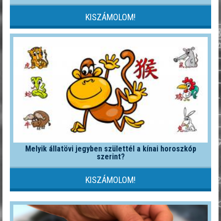
KISZÁMOLOM!
Melyik állatövi jegyben születtél a kínai horoszkóp
szerint?
KISZÁMOLOM!