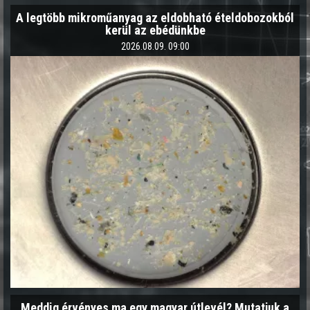
A legtöbb mikroműanyag az eldobható ételdobozokból
kerül az ebédünkbe
2026.08.09. 09:00
Meddig érvényes ma egy magyar útlevél? Mutatjuk a