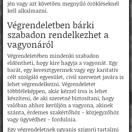
jén vagy azt követően megnyíló örökléseknél
kell alkalmazni.
Végrendeletben bárki
szabadon rendelkezhet a
vagyonáról
Végrendeletében mindenki szabadon
eldöntheti, hogy kire hagyja a vagyonát. Egy
barát, egy keresztgyermek vagy egy karitatív
célt szolgáló egyesület, civil szervezet javára is
lehet végrendelkezni. Végrendeletet
többféleképpen, akár kézzel írva is lehet
készíteni, de aki szeretné biztosítani, hogy
valóban ahhoz kerüljön a vagyona, akinek
szánta, érdemes szakértőhöz – közjegyzőhöz
vagy ügyvédhez – fordulnia.
Egy végrendeletnek ugyanis szigorú tartalmi