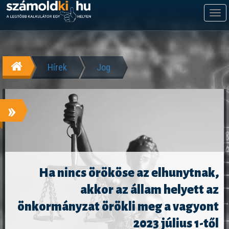
M
m
Hírek
Jog
»
Ha nincs örököse az elhunytnak,
akkor az állam helyett az
önkormányzat örökli meg a vagyont
2023 július 1-től