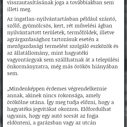
visszautasításának joga a továbbiakban sem
illeti meg.
Az ingatlan-nyilvántartásban például szántó,
szőlő, gyümölcsös, kert, rét művelési ágban
nyilvántartott területek, termőföldek, illetve
agrárgazdasághoz tartozásuk esetén a
mezőgazdasági termelést szolgáló eszközök és
az állatállomány, mint hagyatéki
vagyontárgyak sem szállhatnak át a települési
önkormányzatra, még más örökös hiányában
sem.
„Mindenképpen érdemes végrendelkeznie
annak, akinek nincs rokonsága, amely
örökölne utána. Így meg tudja előzni, hogy a
hagyatéka jogvitákat okozzon. Előfordulhat
ugyanis, hogy egy autó sorsát az fogja
eldönteni, a garázsban vagy az utcán