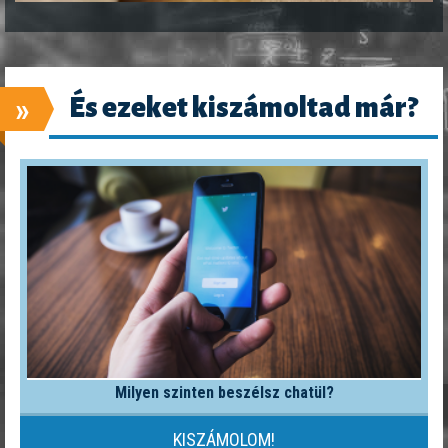
»
És ezeket kiszámoltad már?
Milyen szinten beszélsz chatül?
KISZÁMOLOM!