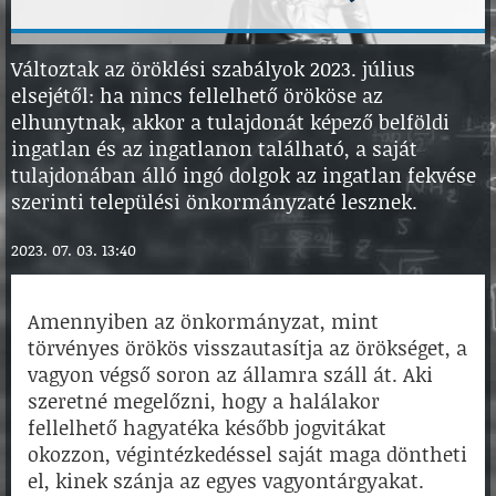
Változtak az öröklési szabályok 2023. július
elsejétől: ha nincs fellelhető örököse az
elhunytnak, akkor a tulajdonát képező belföldi
ingatlan és az ingatlanon található, a saját
tulajdonában álló ingó dolgok az ingatlan fekvése
szerinti települési önkormányzaté lesznek.
2023. 07. 03. 13:40
Amennyiben az önkormányzat, mint
törvényes örökös visszautasítja az örökséget, a
vagyon végső soron az államra száll át. Aki
szeretné megelőzni, hogy a halálakor
fellelhető hagyatéka később jogvitákat
okozzon, végintézkedéssel saját maga döntheti
el, kinek szánja az egyes vagyontárgyakat.