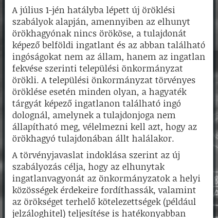
A július 1-jén hatályba lépett új öröklési
szabályok alapján, amennyiben az elhunyt
örökhagyónak nincs örököse, a tulajdonát
képező belföldi ingatlant és az abban található
ingóságokat nem az állam, hanem az ingatlan
fekvése szerinti települési önkormányzat
örökli. A települési önkormányzat törvényes
öröklése esetén minden olyan, a hagyaték
tárgyát képező ingatlanon található ingó
dolognál, amelynek a tulajdonjoga nem
állapítható meg, vélelmezni kell azt, hogy az
örökhagyó tulajdonában állt halálakor.
A törvényjavaslat indoklása szerint az új
szabályozás célja, hogy az elhunytak
ingatlanvagyonát az önkormányzatok a helyi
közösségek érdekeire fordíthassák, valamint
az örökséget terhelő kötelezettségek (például
jelzáloghitel) teljesítése is hatékonyabban