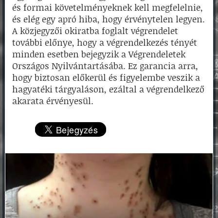
és formai követelményeknek kell megfelelnie,
és elég egy apró hiba, hogy érvénytelen legyen.
A közjegyzői okiratba foglalt végrendelet
további előnye, hogy a végrendelkezés tényét
minden esetben bejegyzik a Végrendeletek
Országos Nyilvántartásába. Ez garancia arra,
hogy biztosan előkerül és figyelembe veszik a
hagyatéki tárgyaláson, ezáltal a végrendelkező
akarata érvényesül.