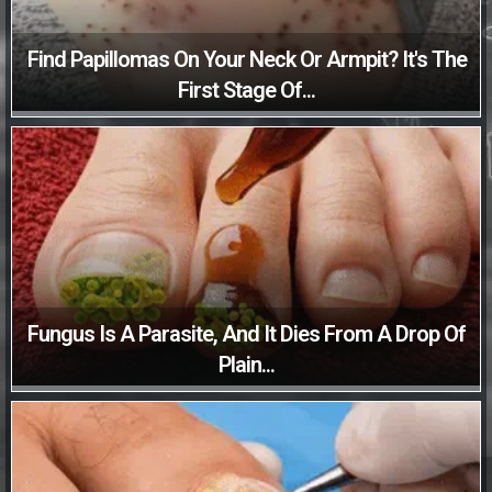
Find Papillomas On Your Neck Or Armpit? It's The
First Stage Of...
Fungus Is A Parasite, And It Dies From A Drop Of
Plain...