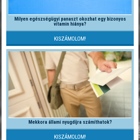
Milyen egészségügyi panaszt okozhat egy bizonyos
vitamin hiánya?
KISZÁMOLOM!
Mekkora állami nyugdíjra számíthatok?
KISZÁMOLOM!