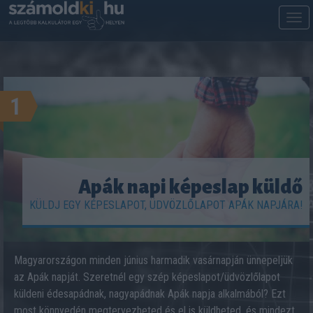
M
m
1
Apák napi képeslap küldő
KÜLDJ EGY KÉPESLAPOT, ÜDVÖZLŐLAPOT APÁK NAPJÁRA!
Magyarországon minden június harmadik vasárnapján ünnepeljük
az Apák napját. Szeretnél egy szép képeslapot/üdvözlőlapot
küldeni édesapádnak, nagyapádnak Apák napja alkalmából? Ezt
most könnyedén megtervezheted és el is küldheted, és mindezt