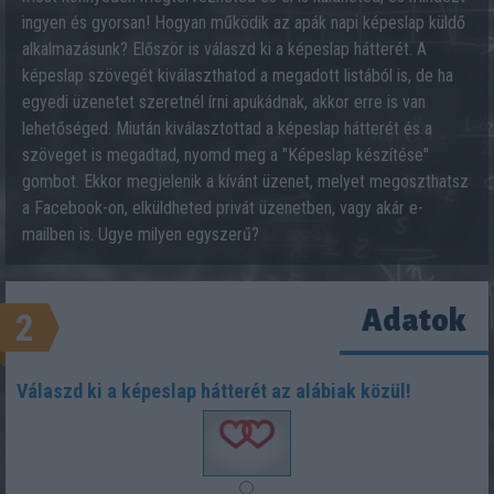
ingyen és gyorsan! Hogyan működik az apák napi képeslap küldő
alkalmazásunk? Először is válaszd ki a képeslap hátterét. A
képeslap szövegét kiválaszthatod a megadott listából is, de ha
egyedi üzenetet szeretnél írni apukádnak, akkor erre is van
lehetőséged. Miután kiválasztottad a képeslap hátterét és a
szöveget is megadtad, nyomd meg a "Képeslap készítése"
gombot. Ekkor megjelenik a kívánt üzenet, melyet megoszthatsz
a Facebook-on, elküldheted privát üzenetben, vagy akár e-
mailben is. Ugye milyen egyszerű?
Adatok
2
Válaszd ki a képeslap hátterét az alábiak közül!