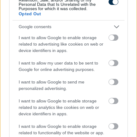
Personal Data that Is Unrelated with the
Purposes for which it was collected.
Opted Out
Google consents
I want to allow Google to enable storage
related to advertising like cookies on web or
device identifiers in apps.
Find Papillomas On Your Neck Or Armpit? It's The First
Stage Of...
I want to allow my user data to be sent to
Google for online advertising purposes.
I want to allow Google to send me
personalized advertising.
I want to allow Google to enable storage
related to analytics like cookies on web or
device identifiers in apps.
I want to allow Google to enable storage
Fungus Is A Parasite, And It Dies From A Drop Of
related to functionality of the website or app.