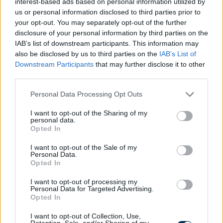
interest-based ads based on personal information utilized by
Szeretlek! Nem csak Apák napján, mindig!!!
us or personal information disclosed to third parties prior to
your opt-out. You may separately opt-out of the further
Te vagy az, aki szavak nélkül megért, szeretlek Apa!
disclosure of your personal information by third parties on the
IAB’s list of downstream participants. This information may
Drága Nagypapi! Nagyon-nagyon szeretlek!
also be disclosed by us to third parties on the
IAB’s List of
Downstream Participants
that may further disclose it to other
Boldog Apák Napját! Mindig szeretni foglak!
third parties.
Please note that this website/app uses one or more Google
Personal Data Processing Opt Outs
services and may gather and store information including but
not limited to your visit or usage behaviour. You may click to
I want to opt-out of the Sharing of my
personal data.
grant or deny consent to Google and its third-party tags to
Opted In
use your data for below specified purposes in below Google
consent section.
I want to opt-out of the Sale of my
KÉPESLAP KÉSZÍTÉSE
Personal Data.
Opted In
I want to opt-out of processing my
Personal Data for Targeted Advertising.
Opted In
I want to opt-out of Collection, Use,
Retention, Sale, and/or Sharing of my