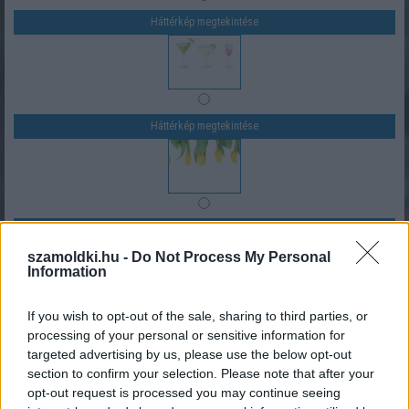
Háttérkép megtekintése
Háttérkép megtekintése
Háttérkép megtekintése
szamoldki.hu -
Do Not Process My Personal
Information
If you wish to opt-out of the sale, sharing to third parties, or
processing of your personal or sensitive information for
Háttérkép megtekintése
targeted advertising by us, please use the below opt-out
Válaszd ki a képeslap szövegét, vagy add meg a saját
section to confirm your selection. Please note that after your
szövegedet a kék mezőbe írva (max. 50 karakter)
opt-out request is processed you may continue seeing