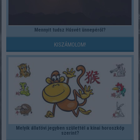
Mennyit tudsz Húsvét ünnepéről?
KISZÁMOLOM!
Melyik állatövi jegyben születtél a kínai horoszkóp
szerint?