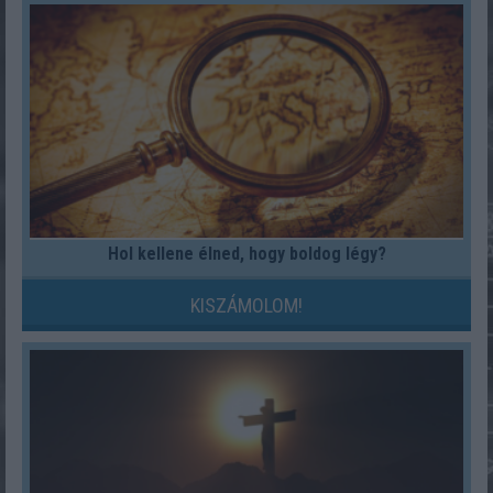
Hol kellene élned, hogy boldog légy?
KISZÁMOLOM!