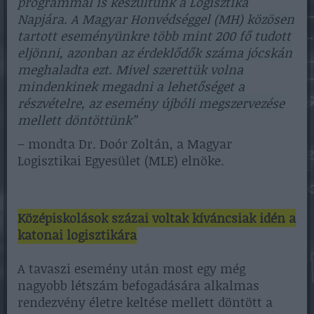
programmal is készültünk a Logisztika
Napjára. A Magyar Honvédséggel (MH) közösen
tartott eseményünkre több mint 200 fő tudott
eljönni, azonban az érdeklődők száma jócskán
meghaladta ezt. Mivel szerettük volna
mindenkinek megadni a lehetőséget a
részvételre, az esemény újbóli megszervezése
mellett döntöttünk”
– mondta Dr. Doór Zoltán, a Magyar
Logisztikai Egyesület (MLE) elnöke.
Középiskolások százai voltak kíváncsiak idén a
katonai logisztikára
A tavaszi esemény után most egy még
nagyobb létszám befogadására alkalmas
rendezvény életre keltése mellett döntött a