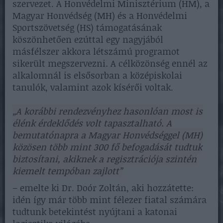
szervezet. A Honvédelmi Minisztérium (HM), a
Magyar Honvédség (MH) és a Honvédelmi
Sportszövetség (HS) támogatásának
köszönhetően ezúttal egy nagyjából
másfélszer akkora létszámú programot
sikerült megszervezni. A célközönség ennél az
alkalomnál is elsősorban a középiskolai
tanulók, valamint azok kísérői voltak.
„A korábbi rendezvényhez hasonlóan most is
élénk érdeklődés volt tapasztalható. A
bemutatónapra a Magyar Honvédséggel (MH)
közösen több mint 300 fő befogadását tudtuk
biztosítani, akiknek a regisztrációja szintén
kiemelt tempóban zajlott”
– emelte ki Dr. Doór Zoltán, aki hozzátette:
idén így már több mint félezer fiatal számára
tudtunk betekintést nyújtani a katonai