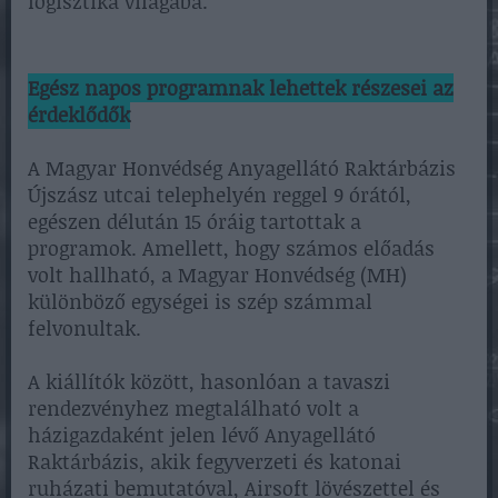
logisztika világába.
Egész napos programnak lehettek részesei az
érdeklődők
A Magyar Honvédség Anyagellátó Raktárbázis
Újszász utcai telephelyén reggel 9 órától,
egészen délután 15 óráig tartottak a
programok. Amellett, hogy számos előadás
volt hallható, a Magyar Honvédség (MH)
különböző egységei is szép számmal
felvonultak.
A kiállítók között, hasonlóan a tavaszi
rendezvényhez megtalálható volt a
házigazdaként jelen lévő Anyagellátó
Raktárbázis, akik fegyverzeti és katonai
ruházati bemutatóval, Airsoft lövészettel és