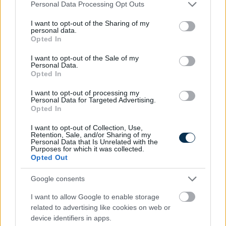
Please note that this website/app uses one or more Google
Personal Data Processing Opt Outs
services and may gather and store information including but
not limited to your visit or usage behaviour. You may click to
I want to opt-out of the Sharing of my
personal data.
grant or deny consent to Google and its third-party tags to
Opted In
use your data for below specified purposes in below Google
consent section.
I want to opt-out of the Sale of my
Personal Data.
Opted In
A hazai vegyipar 200 MW-al csökkentette
I want to opt-out of processing my
energiafelhasználását
Personal Data for Targeted Advertising.
Opted In
2026.08.06. 13:32
I want to opt-out of Collection, Use,
Retention, Sale, and/or Sharing of my
Personal Data that Is Unrelated with the
Purposes for which it was collected.
Opted Out
Google consents
I want to allow Google to enable storage
related to advertising like cookies on web or
device identifiers in apps.