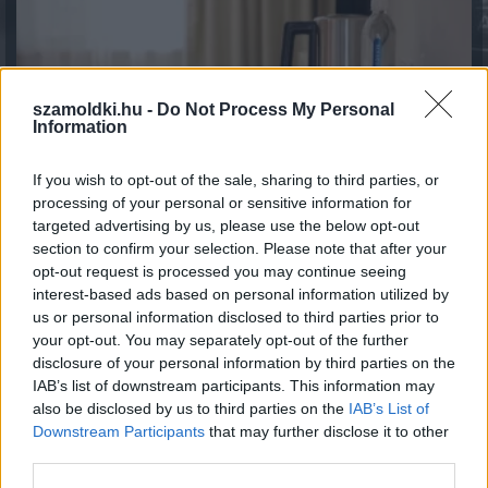
szamoldki.hu -
Do Not Process My Personal
Information
If you wish to opt-out of the sale, sharing to third parties, or
processing of your personal or sensitive information for
targeted advertising by us, please use the below opt-out
section to confirm your selection. Please note that after your
opt-out request is processed you may continue seeing
Magyar infláció 2026 július - rekord alacsony szinten a
interest-based ads based on personal information utilized by
drágulás!
us or personal information disclosed to third parties prior to
2026.08.07. 09:28
your opt-out. You may separately opt-out of the further
disclosure of your personal information by third parties on the
IAB’s list of downstream participants. This information may
also be disclosed by us to third parties on the
IAB’s List of
Downstream Participants
that may further disclose it to other
third parties.