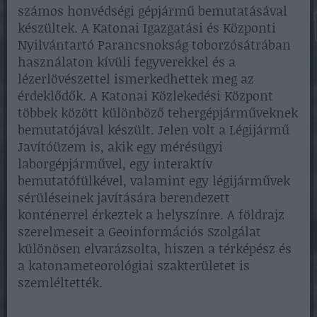
számos honvédségi gépjármű bemutatásával
készültek. A Katonai Igazgatási és Központi
Nyilvántartó Parancsnokság toborzósátrában
használaton kívüli fegyverekkel és a
lézerlövészettel ismerkedhettek meg az
érdeklődők. A Katonai Közlekedési Központ
többek között különböző tehergépjárműveknek
bemutatójával készült. Jelen volt a Légijármű
Javítóüzem is, akik egy mérésügyi
laborgépjárművel, egy interaktív
bemutatófülkével, valamint egy légijárművek
sérüléseinek javítására berendezett
konténerrel érkeztek a helyszínre. A földrajz
szerelmeseit a Geoinformációs Szolgálat
különösen elvarázsolta, hiszen a térképész és
a katonameteorológiai szakterületet is
szemléltették.