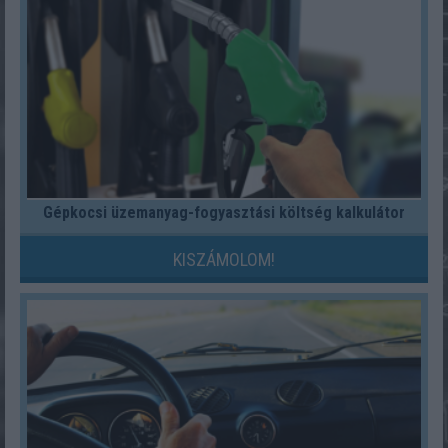
Gépkocsi üzemanyag-fogyasztási költség kalkulátor
KISZÁMOLOM!