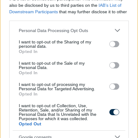
also be disclosed by us to third parties on the
IAB’s List of
Downstream Participants
that may further disclose it to other
A hazai vegyipar 200 MW-al csökkentette
third parties.
energiafelhasználását
Please note that this website/app uses one or more Google
Personal Data Processing Opt Outs
2026.08.06. 13:32
services and may gather and store information including but
not limited to your visit or usage behaviour. You may click to
I want to opt-out of the Sharing of my
personal data.
grant or deny consent to Google and its third-party tags to
Opted In
use your data for below specified purposes in below Google
consent section.
I want to opt-out of the Sale of my
Personal Data.
Opted In
I want to opt-out of processing my
Personal Data for Targeted Advertising.
Opted In
I want to opt-out of Collection, Use,
Retention, Sale, and/or Sharing of my
Personal Data that Is Unrelated with the
Purposes for which it was collected.
Opted Out
Google consents