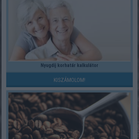
Nyugdíj korhatár kalkulátor
KISZÁMOLOM!