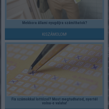
Mekkora állami nyugdíjra számíthatok?
KISZÁMOLOM!
Fix számokkal lottózol? Most megtudhatod, nyertél
volna-e valaha!