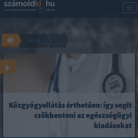
M
m
Hírek
»
Közgyógyellátás érthetően: így segít
csökkenteni az egészségügyi
kiadásokat