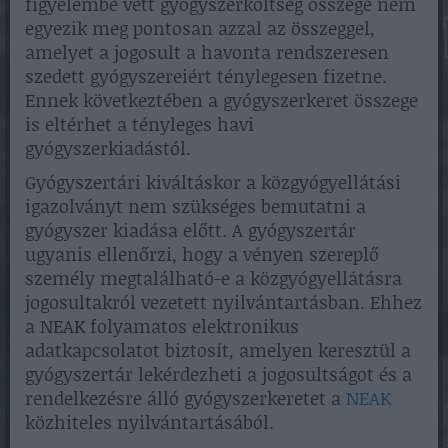
figyelembe vett gyógyszerköltség összege nem
egyezik meg pontosan azzal az összeggel,
amelyet a jogosult a havonta rendszeresen
szedett gyógyszereiért ténylegesen fizetne.
Ennek következtében a gyógyszerkeret összege
is eltérhet a tényleges havi
gyógyszerkiadástól.
Gyógyszertári kiváltáskor a közgyógyellátási
igazolványt nem szükséges bemutatni a
gyógyszer kiadása előtt. A gyógyszertár
ugyanis ellenőrzi, hogy a vényen szereplő
személy megtalálható-e a közgyógyellátásra
jogosultakról vezetett nyilvántartásban. Ehhez
a NEAK folyamatos elektronikus
adatkapcsolatot biztosít, amelyen keresztül a
gyógyszertár lekérdezheti a jogosultságot és a
rendelkezésre álló gyógyszerkeretet a
NEAK
közhiteles nyilvántartásából.