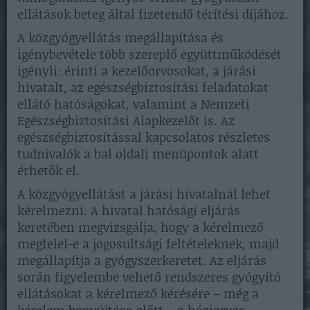
ellátások beteg által fizetendő térítési díjához.
A közgyógyellátás megállapítása és
igénybevétele több szereplő együttműködését
igényli: érinti a kezelőorvosokat, a járási
hivatalt, az egészségbiztosítási feladatokat
ellátó hatóságokat, valamint a Nemzeti
Egészségbiztosítási Alapkezelőt is. Az
egészségbiztosítással kapcsolatos részletes
tudnivalók a bal oldali menüpontok alatt
érhetők el.
A közgyógyellátást a járási hivatalnál lehet
kérelmezni. A hivatal hatósági eljárás
keretében megvizsgálja, hogy a kérelmező
megfelel-e a jogosultsági feltételeknek, majd
megállapítja a gyógyszerkeretet. Az eljárás
során figyelembe vehető rendszeres gyógyító
ellátásokat a kérelmező kérésére – még a