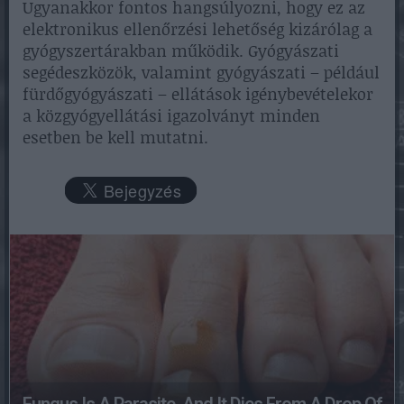
Ugyanakkor fontos hangsúlyozni, hogy ez az
elektronikus ellenőrzési lehetőség kizárólag a
gyógyszertárakban működik. Gyógyászati
segédeszközök, valamint gyógyászati – például
fürdőgyógyászati – ellátások igénybevételekor
a közgyógyellátási igazolványt minden
esetben be kell mutatni.
Fungus Is A Parasite, And It Dies From A Drop Of