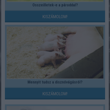
Összeilletek-e a pároddal?
KISZÁMOLOM!
Mennyit tudsz a disznóvágásról?
KISZÁMOLOM!