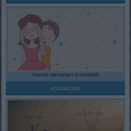
Valentin napi hangos üzenetküldő
KISZÁMOLOM!