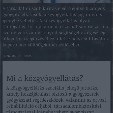
A társadalmi szolidaritás elvére építve bizonyos
gyógyító ellátások közgyógyellátás jogcímén is
igénybe vehetők. A közgyógyellátás olyan
támogatási forma, amely a szociálisan rászoruló
személyek számára nyújt segítséget az egészségi
állapotuk megőrzéséhez, illetve helyreállításához
kapcsolódó költségek mérséklésében.
2026. 05. 03. 10:05
Mi a közgyógyellátás?
A közgyógyellátás szociális jellegű juttatás,
amely hozzájárulást biztosít a gyógyszerek,
gyógyászati segédeszközök, valamint az orvosi
rehabilitáció céljából, társadalombiztosítási
támogatással igénybe vehető gyógyászati