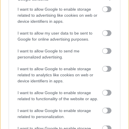
Kiderült, mennyi mindent jelenthet: itt az első országos
mémkutatás
I want to allow Google to enable storage
2026.08.06. 13:05
related to advertising like cookies on web or
device identifiers in apps.
I want to allow my user data to be sent to
Google for online advertising purposes.
I want to allow Google to send me
personalized advertising.
I want to allow Google to enable storage
related to analytics like cookies on web or
device identifiers in apps.
Húsz lakóközösség nyert milliókat – panelok és
I want to allow Google to enable storage
téglaépületek is megújulnak országszerte
related to functionality of the website or app.
2026.08.06. 13:00
I want to allow Google to enable storage
related to personalization.
I want to allow Google to enable storage