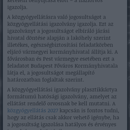
kérelem benyújtása előtt – a háziorvos
igazolja.
A közgyógyellátásra való jogosultságot a
közgyógyellátási igazolvány igazolja. Ezt az
igazolványt a jogosultságot elbíráló járási
hivatal döntése alapján a lakóhely szerint
illetékes, egészségbiztosítási feladatkörben
eljáró vármegyei kormányhivatal állítja ki. A
fővárosban és Pest vármegye esetében ezt a
feladatot Budapest Főváros Kormányhivatala
látja el, a jogosultságot megállapító
határozatban foglaltak szerint.
A közgyógyellátási igazolvány plasztikkártya
formátumú hatósági igazolvány, amelyet az
ellátást rendelő orvosnak be kell mutatni. A
közgyógyellátás 2027
kapcsán is fontos tudni,
hogy az ellátás csak akkor vehető igénybe, ha
a jogosultság igazolása hatályos és érvényes