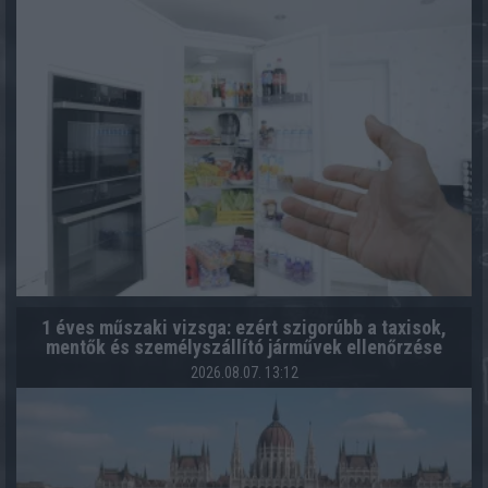
1 éves műszaki vizsga: ezért szigorúbb a taxisok,
mentők és személyszállító járművek ellenőrzése
2026.08.07. 13:12