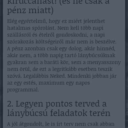
kiruccanást! (és ne csak a
pénz miatt)
Elég egyértelmű, hogy ez miért jelenthet
hatalmas spórolást. Nem kell több napi
szállásról és ételről gondoskodni, a napi
szórakozás költségeiről már nem is beszélve.
A pénz azonban csak egy dolog, akár hinnéd,
akár nem, a több napig tartó lánybúcsúknak
gyakran sem a baráti kör, sem a menyasszony
nem örül, de ezt a legritkább esetben teszik
szóvá. Legalábbis Neked. Mindenki jobban jár
az egy estés, maximum egy napos
programmal.
2. Legyen pontos terved a
lánybúcsú feladatok terén
A jól átgondolt, le is írt terv nem csak abban