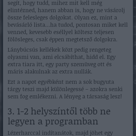
segít, hogy tudd, mihez mit kell még
elintézned, hanem abban is, hogy ne vásárolj
össze felesleges dolgokat. Olyan ez, mint a
bevásárló lista…ha tudod, pontosan miket kell
venned, kevesebb eséllyel költesz teljesen
fölösleges, csak éppen megtetsző dolgokra.
Lánybúcsús kellékek közt pedig rengeteg
olyasmi van, ami elcsábíthat, hidd el. Egy
extra tiara itt, egy party szemüveg ott és
máris alakulnak az extra nullák.
Ezt a napot egyébként nem a sok bugyuta
tárgy teszi majd különlegessé – azokra senki
sem fog emlékezni. A lényeg a társaság lesz!
3. 1-2 helyszíntől több ne
legyen a programban
Lézerharccal indítanátok, majd jöhet egy