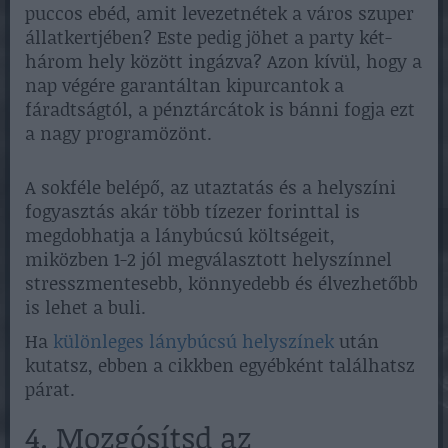
puccos ebéd, amit levezetnétek a város szuper
állatkertjében? Este pedig jöhet a party két-
három hely között ingázva? Azon kívül, hogy a
nap végére garantáltan kipurcantok a
fáradtságtól, a pénztárcátok is bánni fogja ezt
a nagy programözönt.
A sokféle belépő, az utaztatás és a helyszíni
fogyasztás akár több tízezer forinttal is
megdobhatja a lánybúcsú költségeit,
miközben 1-2 jól megválasztott helyszínnel
stresszmentesebb, könnyedebb és élvezhetőbb
is lehet a buli.
Ha
különleges lánybúcsú helyszínek
után
kutatsz, ebben a cikkben egyébként találhatsz
párat.
4. Mozgósítsd az