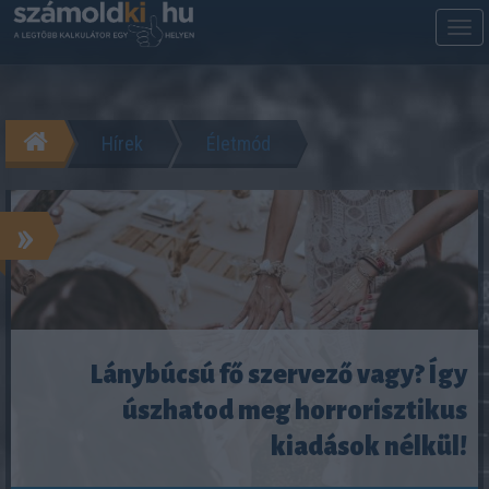
M
m
Hírek
Életmód
»
Lánybúcsú fő szervező vagy? Így
úszhatod meg horrorisztikus
kiadások nélkül!