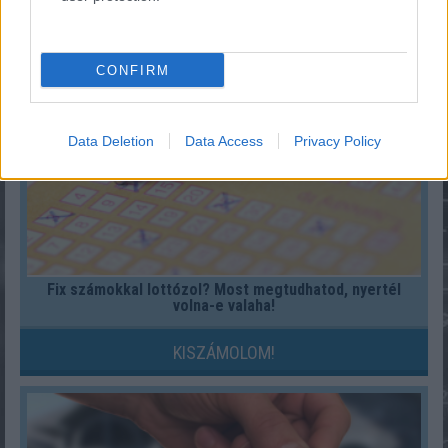
KISZÁMOLOM!
CONFIRM
Data Deletion
Data Access
Privacy Policy
Fix számokkal lottózol? Most megtudhatod, nyertél
volna-e valaha!
KISZÁMOLOM!