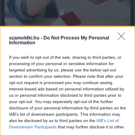
szamoldki.hu -
Do Not Process My Personal
Information
If you wish to opt-out of the sale, sharing to third parties, or
processing of your personal or sensitive information for
Több mint négyszeresére nőtt a magyar háztartások
targeted advertising by us, please use the below opt-out
közvetlen részvényvagyona hat év alatt
section to confirm your selection. Please note that after your
2026.08.05. 09:52
opt-out request is processed you may continue seeing
interest-based ads based on personal information utilized by
us or personal information disclosed to third parties prior to
your opt-out. You may separately opt-out of the further
disclosure of your personal information by third parties on the
IAB’s list of downstream participants. This information may
also be disclosed by us to third parties on the
IAB’s List of
Downstream Participants
that may further disclose it to other
third parties.