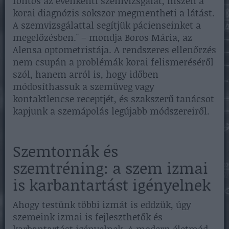
fontos az évenkénti szemvizsgálat, hiszen a
korai diagnózis sokszor megmentheti a látást.
A szemvizsgálattal segítjük pácienseinket a
megelőzésben." – mondja Boros Mária, az
Alensa optometristája. A rendszeres ellenőrzés
nem csupán a problémák korai felismeréséről
szól, hanem arról is, hogy időben
módosíthassuk a szemüveg vagy
kontaktlencse receptjét, és szakszerű tanácsot
kapjunk a szemápolás legújabb módszereiről.
Szemtornák és
szemtréning: a szem izmai
is karbantartást igényelnek
Ahogy testünk többi izmát is eddzük, úgy
szemeink izmai is fejleszthetők és
karbantartást igényelnek. A modern életmód