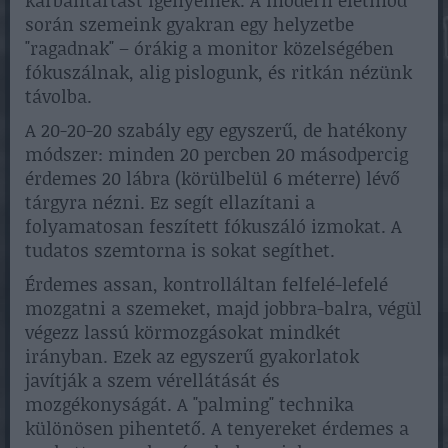
során szemeink gyakran egy helyzetbe
"ragadnak" – órákig a monitor közelségében
fókuszálnak, alig pislogunk, és ritkán nézünk
távolba.
A 20-20-20 szabály egy egyszerű, de hatékony
módszer: minden 20 percben 20 másodpercig
érdemes 20 lábra (körülbelül 6 méterre) lévő
tárgyra nézni. Ez segít ellazítani a
folyamatosan feszített fókuszáló izmokat. A
tudatos szemtorna is sokat segíthet.
Érdemes assan, kontrolláltan felfelé-lefelé
mozgatni a szemeket, majd jobbra-balra, végül
végezz lassú körmozgásokat mindkét
irányban. Ezek az egyszerű gyakorlatok
javítják a szem vérellátását és
mozgékonyságát. A "palming" technika
különösen pihentető. A tenyereket érdemes a