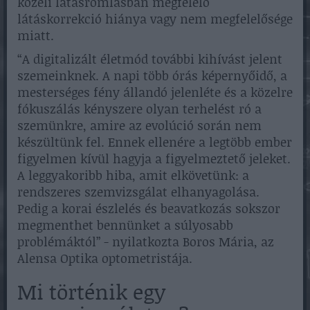
közeli látásromlásban megfelelő
látáskorrekció hiánya vagy nem megfelelősége
miatt.
“A digitalizált életmód további kihívást jelent
szemeinknek. A napi több órás képernyőidő, a
mesterséges fény állandó jelenléte és a közelre
fókuszálás kényszere olyan terhelést ró a
szemünkre, amire az evolúció során nem
készültünk fel. Ennek ellenére a legtöbb ember
figyelmen kívül hagyja a figyelmeztető jeleket.
A leggyakoribb hiba, amit elkövetünk: a
rendszeres szemvizsgálat elhanyagolása.
Pedig a korai észlelés és beavatkozás sokszor
megmenthet bennünket a súlyosabb
problémáktól” - nyilatkozta Boros Mária, az
Alensa Optika optometristája.
Mi történik egy