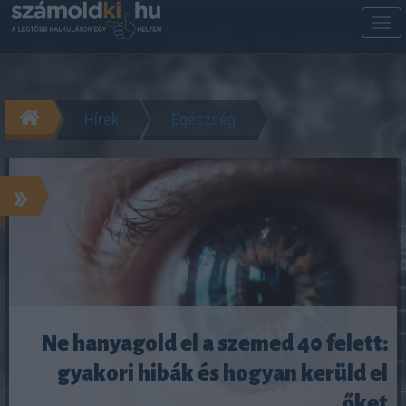
M
m
Hírek
Egészség
»
Ne hanyagold el a szemed 40 felett:
gyakori hibák és hogyan kerüld el
őket