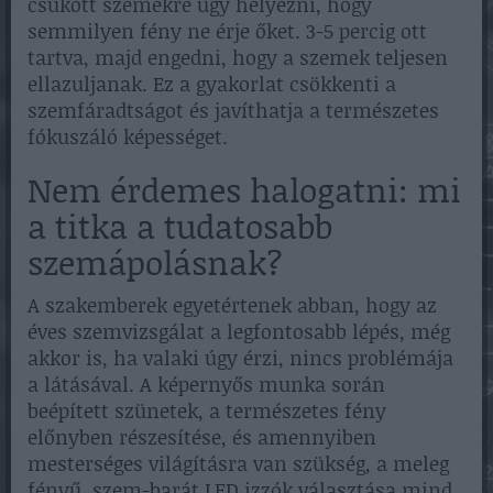
csukott szemekre úgy helyezni, hogy
semmilyen fény ne érje őket. 3-5 percig ott
tartva, majd engedni, hogy a szemek teljesen
ellazuljanak. Ez a gyakorlat csökkenti a
szemfáradtságot és javíthatja a természetes
fókuszáló képességet.
Nem érdemes halogatni: mi
a titka a tudatosabb
szemápolásnak?
A szakemberek egyetértenek abban, hogy az
éves szemvizsgálat a legfontosabb lépés, még
akkor is, ha valaki úgy érzi, nincs problémája
a látásával. A képernyős munka során
beépített szünetek, a természetes fény
előnyben részesítése, és amennyiben
mesterséges világításra van szükség, a meleg
fényű, szem-barát LED izzók választása mind