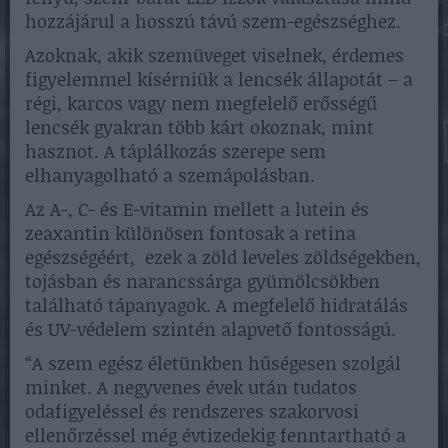
hozzájárul a hosszú távú szem-egészséghez.
Azoknak, akik szemüveget viselnek, érdemes
figyelemmel kísérniük a lencsék állapotát – a
régi, karcos vagy nem megfelelő erősségű
lencsék gyakran több kárt okoznak, mint
hasznot. A táplálkozás szerepe sem
elhanyagolható a szemápolásban.
Az A-, C- és E-vitamin mellett a lutein és
zeaxantin különösen fontosak a retina
egészségéért, ezek a zöld leveles zöldségekben,
tojásban és narancssárga gyümölcsökben
található tápanyagok. A megfelelő hidratálás
és UV-védelem szintén alapvető fontosságú.
“A szem egész életünkben hűségesen szolgál
minket. A negyvenes évek után tudatos
odafigyeléssel és rendszeres szakorvosi
ellenőrzéssel még évtizedekig fenntartható a