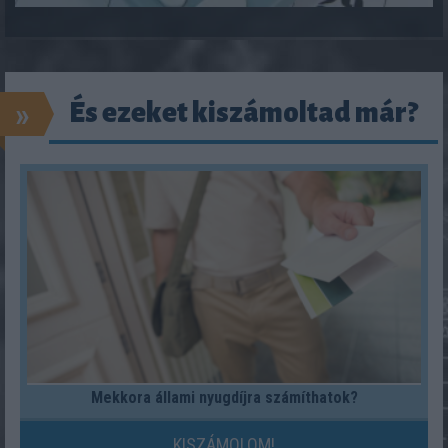
»
És ezeket kiszámoltad már?
Mekkora állami nyugdíjra számíthatok?
KISZÁMOLOM!