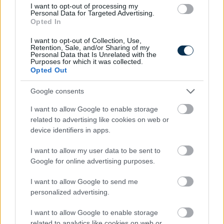
Így használd jól a TikTokot utazástervezéshez
I want to opt-out of processing my
Personal Data for Targeted Advertising.
2026.08.06. 11:34
Opted In
I want to opt-out of Collection, Use,
Retention, Sale, and/or Sharing of my
Personal Data that Is Unrelated with the
Purposes for which it was collected.
Opted Out
Google consents
I want to allow Google to enable storage
related to advertising like cookies on web or
device identifiers in apps.
I want to allow my user data to be sent to
Google for online advertising purposes.
Mennyibe kerül az albérlet? Albérlet árak Budapesten,
I want to allow Google to send me
Szegeden, Debrecenben és Nyíregyházán
personalized advertising.
2026.08.06. 10:52
I want to allow Google to enable storage
related to analytics like cookies on web or