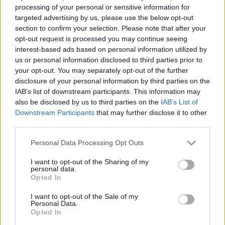
processing of your personal or sensitive information for
targeted advertising by us, please use the below opt-out
section to confirm your selection. Please note that after your
opt-out request is processed you may continue seeing
Elfelejtetted, meddig parkolsz? már a telefonod
interest-based ads based on personal information utilized by
kezdőképernyőjén is láthatod
us or personal information disclosed to third parties prior to
2026.08.06. 12:50
your opt-out. You may separately opt-out of the further
disclosure of your personal information by third parties on the
IAB’s list of downstream participants. This information may
also be disclosed by us to third parties on the
IAB’s List of
Downstream Participants
that may further disclose it to other
third parties.
Please note that this website/app uses one or more Google
Personal Data Processing Opt Outs
services and may gather and store information including but
not limited to your visit or usage behaviour. You may click to
I want to opt-out of the Sharing of my
personal data.
grant or deny consent to Google and its third-party tags to
Opted In
use your data for below specified purposes in below Google
consent section.
I want to opt-out of the Sale of my
Personal Data.
Opted In