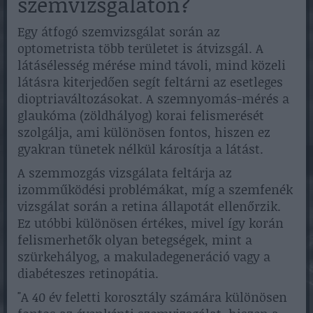
szemvizsgálaton?
Egy átfogó szemvizsgálat során az
optometrista több területet is átvizsgál. A
látásélesség mérése mind távoli, mind közeli
látásra kiterjedően segít feltárni az esetleges
dioptriaváltozásokat. A szemnyomás-mérés a
glaukóma (zöldhályog) korai felismerését
szolgálja, ami különösen fontos, hiszen ez
gyakran tünetek nélkül károsítja a látást.
A szemmozgás vizsgálata feltárja az
izomműködési problémákat, míg a szemfenék
vizsgálat során a retina állapotát ellenőrzik.
Ez utóbbi különösen értékes, mivel így korán
felismerhetők olyan betegségek, mint a
szürkehályog, a makuladegeneráció vagy a
diabéteszes retinopátia.
"A 40 év feletti korosztály számára különösen