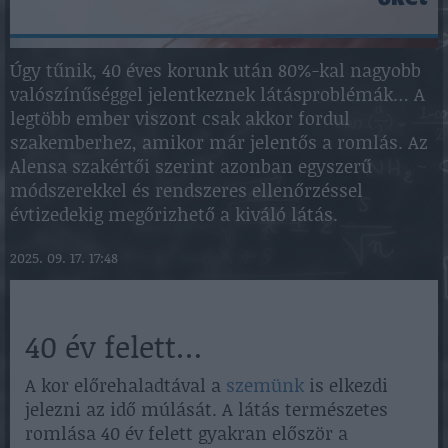
Úgy tűnik, 40 éves korunk után 80%-kal nagyobb
valószínűséggel jelentkeznek látásproblémák… A
legtöbb ember viszont csak akkor fordul
szakemberhez, amikor már jelentős a romlás. Az
Alensa szakértői szerint azonban egyszerű
módszerekkel és rendszeres ellenőrzéssel
évtizedekig megőrizhető a kiváló látás.
2025. 09. 17. 17:48
40 év felett…
A kor előrehaladtával a
szemünk
is elkezdi
jelezni az idő múlását. A látás természetes
romlása 40 év felett gyakran először a