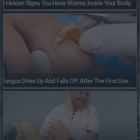
5 Hidden Signs You Have Worms Inside Your Body
Fungus Dries Up And Falls Off After The First Use