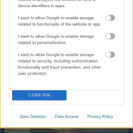
device identifiers in apps.
I want to allow Google to enable storage
related to functionality of the website or app.
I want to allow Google to enable storage
related to personalization.
I want to allow Google to enable storage
related to security, including authentication
Arany árfolyam és ezüst árfolyam elemzés
functionality and fraud prevention, and other
2026.08.06. 10:26
user protection.
CONFIRM
Data Deletion
Data Access
Privacy Policy