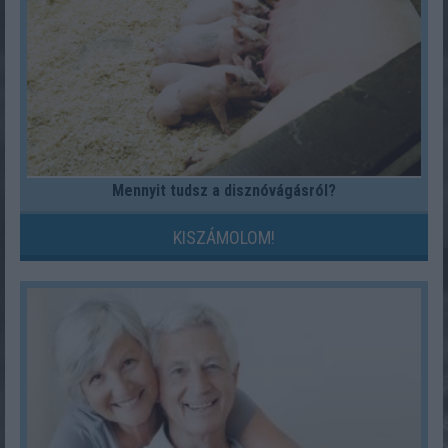
Mennyit tudsz a disznóvágásról?
KISZÁMOLOM!