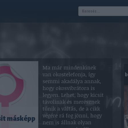
Ma már mindenkinek
van okostelefonja, így
b
semmi akadálya annak,
hogy okosvibrátora is
legyen. Lehet, hogy kicsit
távolinak és merésznek
tűnik a váltás, de a cikk
végére rá fog jönni, hogy
sit másképp
nem is állnak olyan