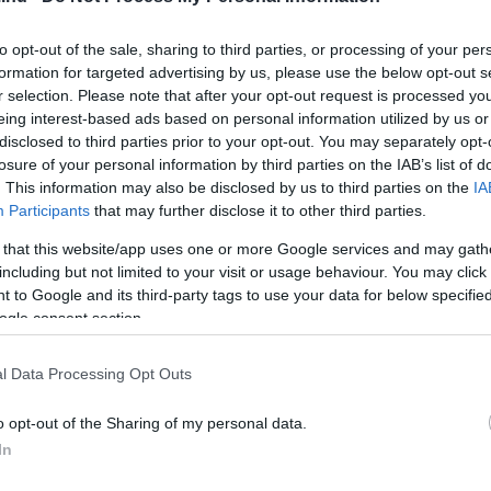
to opt-out of the sale, sharing to third parties, or processing of your per
formation for targeted advertising by us, please use the below opt-out s
r selection. Please note that after your opt-out request is processed y
eing interest-based ads based on personal information utilized by us or
disclosed to third parties prior to your opt-out. You may separately opt-
ló csatlakozás, melyet nagyon gyorsan és
losure of your personal information by third parties on the IAB’s list of
letöltöttük az Android vagy iOS készülékre a
. This information may also be disclosed by us to third parties on the
IA
tjuk. Vezérelhetjük saját
Participants
that may further disclose it to other third parties.
 telefon billentésével.
 that this website/app uses one or more Google services and may gath
sége, hogy a világ bármely pontjáról
h
including but not limited to your visit or usage behaviour. You may click 
s átengedhetjük az irányítást. Ergonomikus
 to Google and its third-party tags to use your data for below specifi
ol, bármikor magunkkal vihetjük a
ogle consent section.
 egy esti buli vagy épp egy unalmas
l Data Processing Opt Outs
o opt-out of the Sharing of my personal data.
 kapcsolatban az, hogy adatot gyűjtenek
In
 a korábbi botrány kirobbanása után mára