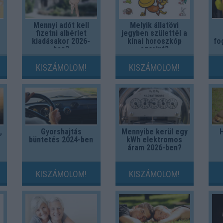
Mennyi adót kell
Melyik állatövi
fizetni albérlet
jegyben születtél a
kiadásakor 2026-
kínai horoszkóp
fo
ban?
szerint?
KISZÁMOLOM!
KISZÁMOLOM!
,
Gyorshajtás
Mennyibe kerül egy
büntetés 2024-ben
kWh elektromos
áram 2026-ben?
KISZÁMOLOM!
KISZÁMOLOM!