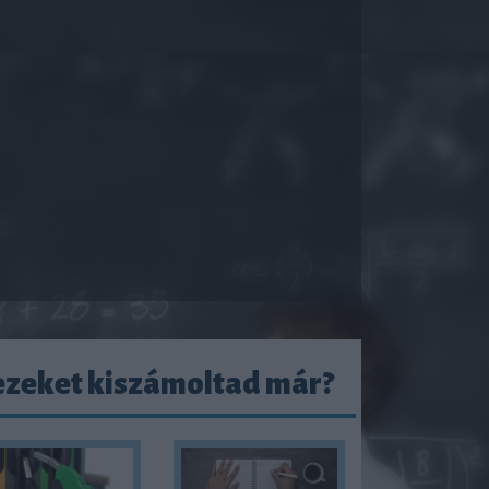
ezeket kiszámoltad már?