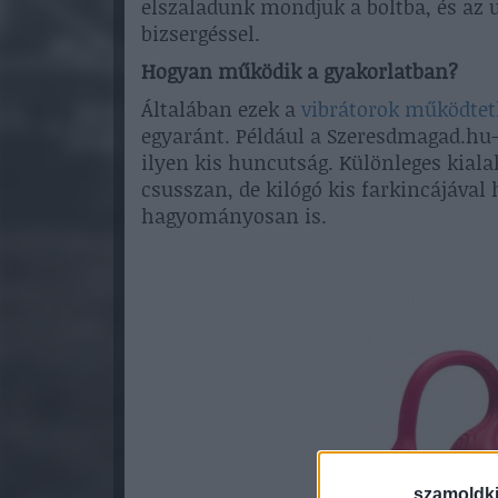
elszaladunk mondjuk a boltba, és az 
bizsergéssel.
Hogyan működik a gyakorlatban?
Általában ezek a
vibrátorok működtet
egyaránt. Például a Szeresdmagad.hu-
ilyen kis huncutság. Különleges kial
csusszan, de kilógó kis farkincájával
hagyományosan is.
szamoldki