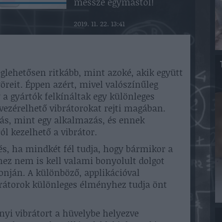
messze egymástól!
2019. 11. 22. 13:41
glehetősen ritkább, mint azoké, akik együtt
eit. Éppen azért, mivel valószínűleg
a gyártók felkínáltak egy különleges
vezérelhető vibrátorokat rejti magában.
ás, mint egy alkalmazás, és ennek
ól kezelhető a vibrátor.
s, ha mindkét fél tudja, hogy bármikor a
hhez nem is kell valami bonyolult dolgot
fonján. A különböző, applikációval
brátorok különleges élményhez tudja önt
nyi vibrátort a hüvelybe helyezve