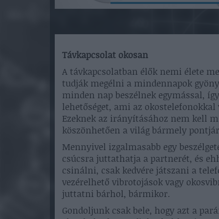
Távkapcsolat okosan
A távkapcsolatban élők nemi élete me
tudják megélni a mindennapok gyönyör
minden nap beszélnek egymással, így 
lehetőséget, ami az okostelefonokkal 
Ezeknek az irányításához nem kell m
köszönhetően a világ bármely pontjár
Mennyivel izgalmasabb egy beszélgeté
csúcsra juttathatja a partnerét, és e
csinálni, csak kedvére játszani a tele
vezérelhető vibrotojások vagy okosvi
juttatni bárhol, bármikor.
Gondoljunk csak bele, hogy azt a pará