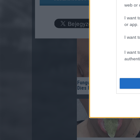
web or d
I want t
or app.
I want t
I want t
authenti
Fungus Is A Parasite, And It
Dies From A Drop Of Plain...