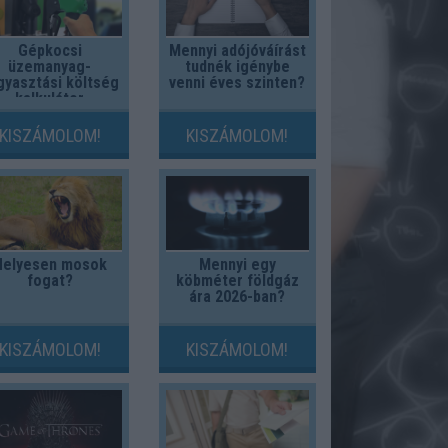
Gépkocsi
Mennyi adójóváírást
üzemanyag-
tudnék igénybe
gyasztási költség
venni éves szinten?
kalkulátor
KISZÁMOLOM!
KISZÁMOLOM!
Helyesen mosok
Mennyi egy
fogat?
köbméter földgáz
ára 2026-ban?
KISZÁMOLOM!
KISZÁMOLOM!