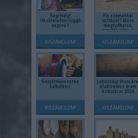
Segítség!
Fix számokkal
Okostelefon-függő
lottózol? Most
vagyok?
megtudhatod,
nyertél volna-e
valaha!
KISZÁMOLOM!
KISZÁMOLOM!
Gépjárművezetés
Lakossági áram ára
kalkulátor
elektromos áram
kalkulátor 2026
KISZÁMOLOM!
KISZÁMOLOM!