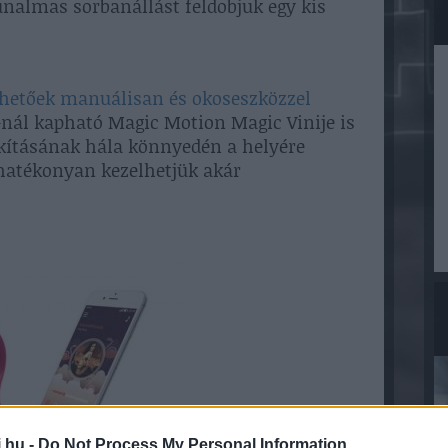
unalmas sorbanállást feldobjuk egy kis
hetőek manuálisan és okoseszközzel
nál kapható Magic Motion Magic Vinije is
akításának hála könnyedén a helyére
 hatékonyan kezelhetjük akár
.hu -
Do Not Process My Personal Information