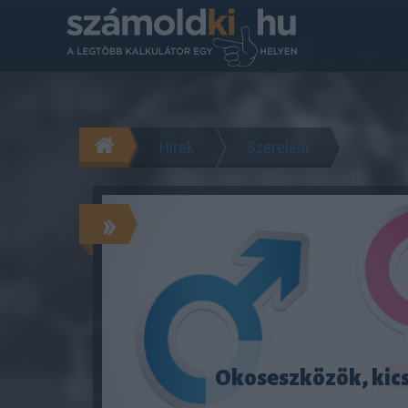
Hírek
Szerelem
»
Okoseszközök, kic