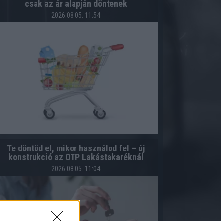
csak az ár alapján döntenek
2026.08.05. 11:54
Te döntöd el, mikor használod fel – új
konstrukció az OTP Lakástakaréknál
2026.08.05. 11:04