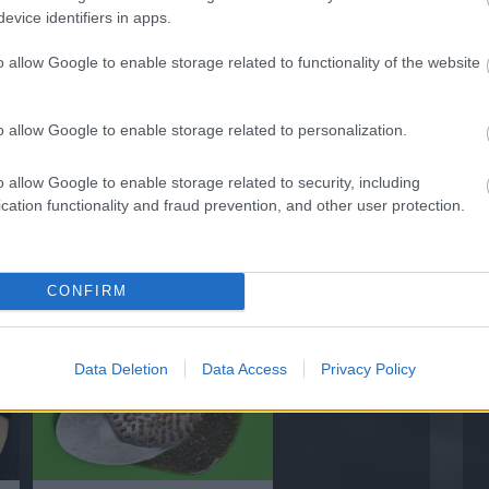
evice identifiers in apps.
o allow Google to enable storage related to functionality of the website
o allow Google to enable storage related to personalization.
o allow Google to enable storage related to security, including
cation functionality and fraud prevention, and other user protection.
5 Parasite-Causing Foods You
CONFIRM
Should Stop Eating Right Now
Data Deletion
Data Access
Privacy Policy