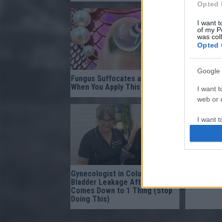
Opted 
I want t
of my P
was col
Opted 
Google 
Fungus Suffocates and Dies
5 Parasit
When You Apply This at Night
Should Sto
I want t
web or d
I want t
purpose
I want 
Gynecologist in Columbus:
Fungus Is 
I want t
Bladder Leakage After 50
Dies From 
web or d
Comes Down to 1 Thing (Stop
Doing This)
I want t
or app.