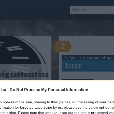
2
A gépjármű üzemanyagának típus
ég szétosztása
Tervezett út hossza
asonként mennyi
.hu -
Do Not Process My Personal Information
benzinpénz jut?
ŐRE ESŐ BENZIN KÖLTSÉGET!
to opt-out of the sale, sharing to third parties, or processing of your per
Hány utas felé szeretnétek
formation for targeted advertising by us, please use the below opt-out s
szétosztani a költséget?
r selection. Please note that after your opt-out request is processed y