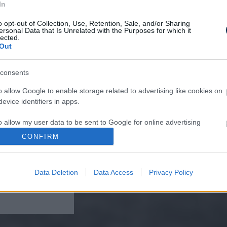
In
o opt-out of Collection, Use, Retention, Sale, and/or Sharing
ersonal Data that Is Unrelated with the Purposes for which it
lected.
Out
consents
e-Causing Foods You
p Eating Right Now
o allow Google to enable storage related to advertising like cookies on
evice identifiers in apps.
o allow my user data to be sent to Google for online advertising
s.
CONFIRM
to allow Google to send me personalized advertising.
Data Deletion
Data Access
Privacy Policy
A Parasite, And It
o allow Google to enable storage related to analytics like cookies on
A Drop Of Plain...
evice identifiers in apps.
o allow Google to enable storage related to functionality of the website