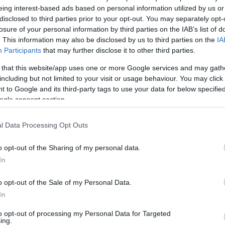
eing interest-based ads based on personal information utilized by us or
étdobni egymás között a
disclosed to third parties prior to your opt-out. You may separately opt-
gyorsabb lesz! Add meg a
losure of your personal information by third parties on the IAB’s list of
vagy benzin) literenként árát,
. This information may also be disclosed by us to third parties on the
IA
hogy hányan vagytok az
Participants
that may further disclose it to other third parties.
 költséget. Ha mindent
SZÁ
 that this website/app uses one or more Google services and may gath
alkulátor kiszámolja az egy
including but not limited to your visit or usage behaviour. You may click 
 to Google and its third-party tags to use your data for below specifi
ogle consent section.
l Data Processing Opt Outs
o opt-out of the Sharing of my personal data.
In
o opt-out of the Sale of my Personal Data.
In
or More Than 2 Days
to opt-out of processing my Personal Data for Targeted
First Sign Of
ing.