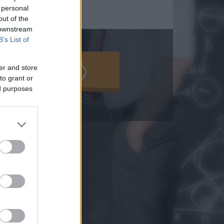
fő
 personal
out of the
 downstream
B’s List of
MOLD KI!
er and store
to grant or
ed purposes