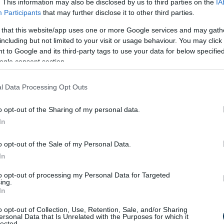
. This information may also be disclosed by us to third parties on the
IA
Participants
that may further disclose it to other third parties.
 that this website/app uses one or more Google services and may gath
including but not limited to your visit or usage behaviour. You may click 
 to Google and its third-party tags to use your data for below specifi
ogle consent section.
l Data Processing Opt Outs
o opt-out of the Sharing of my personal data.
In
o opt-out of the Sale of my Personal Data.
In
to opt-out of processing my Personal Data for Targeted
ing.
In
o opt-out of Collection, Use, Retention, Sale, and/or Sharing
nösen fontos, mert munkaszüneti nap. Ez
ersonal Data that Is Unrelated with the Purposes for which it
lected.