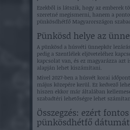
Ezekből is látszik, hogy az emberek 
szeretné megismerni, hanem a pontos
pünkösdhétfő Magyarországon szaba
Pünkösd helye az ünne
A pünkösd a húsvéti ünnepkör lezárá
pedig a Szentlélek eljöveteléhez kapcs
kapcsolat van, és ez magyarázza azt 
alapján lehet kiszámítani.
Mivel 2027-ben a húsvét korai időpon
május közepére kerül. Ez kedvező leh
hiszen ekkor már általában kellemese
szabadtéri lehetőségre lehet számítan
Összegzés: ezért fontos
pünkösdhétfő dátumát