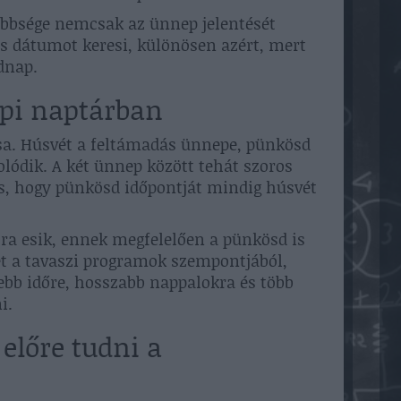
többsége nemcsak az ünnep jelentését
 dátumot keresi, különösen azért, mert
dnap.
pi naptárban
sa. Húsvét a feltámadás ünnepe, pünkösd
olódik. A két ünnep között tehát szoros
is, hogy pünkösd időpontját mindig húsvét
tra esik, ennek megfelelően a pünkösd is
et a tavaszi programok szempontjából,
bb időre, hosszabb nappalokra és több
i.
 előre tudni a