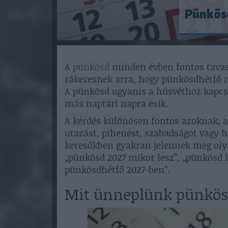
Pünkös
A
pünkösd
minden évben fontos tavasz
rákeresnek arra, hogy pünkösdhétfő m
A pünkösd ugyanis a húsvéthoz kapc
más naptári napra esik.
A kérdés különösen fontos azoknak, a
utazást, pihenést, szabadságot vagy h
keresőkben gyakran jelennek meg olya
„pünkösd 2027 mikor lesz”, „pünkösd 
pünkösdhétfő 2027-ben”.
Mit ünneplünk pünkös