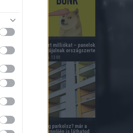
úsz lakóközösség nyert milliókat – panelok
s téglaépületek is megújulnak országszerte
2026.08.06. 13:00
Elfelejtetted, meddig parkolsz? már a
telefonod kezdőképernyőjén is láthatod