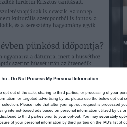
zdték hirdetni Krisztus tanításait.
születésnapjának is nevezik. Az ünnep
anem kulturális szempontból is fontos: a
lódik, és a keresztény hagyomány egyik
 évben pünkösd időpontja?
M
n ugyanarra a dátumra, mert a húsvéthoz
ptár szerint húsvét után az ötvenedik
a a húsvét időpontja változik, akkor vele
.
.hu -
Do Not Process My Personal Information
rnap után hét héttel következik, a
 Ezért fordulhat elő, hogy egyik évben
to opt-out of the sale, sharing to third parties, or processing of your per
formation for targeted advertising by us, please use the below opt-out s
sik az ünnep.
r selection. Please note that after your opt-out request is processed y
rszágon: munkaszüneti
eing interest-based ads based on personal information utilized by us or
disclosed to third parties prior to your opt-out. You may separately opt-
losure of your personal information by third parties on the IAB’s list of