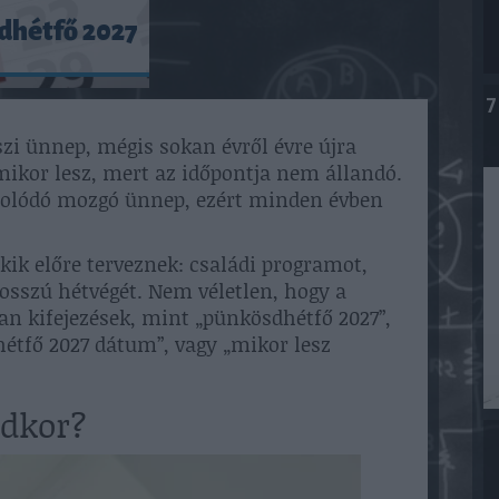
dhétfő 2027
7
i ünnep, mégis sokan évről évre újra
ikor lesz, mert az időpontja nem állandó.
solódó mozgó ünnep, ezért minden évben
kik előre terveznek: családi programot,
osszú hétvégét. Nem véletlen, hogy a
n kifejezések, mint „pünkösdhétfő 2027”,
hétfő 2027 dátum”, vagy „mikor lesz
dkor?