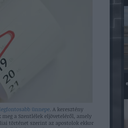
e
 legfontosabb ünnepe
. A keresztény
eg a Szentlélek eljöveteléről, amely
iai történet szerint az apostolok ekkor