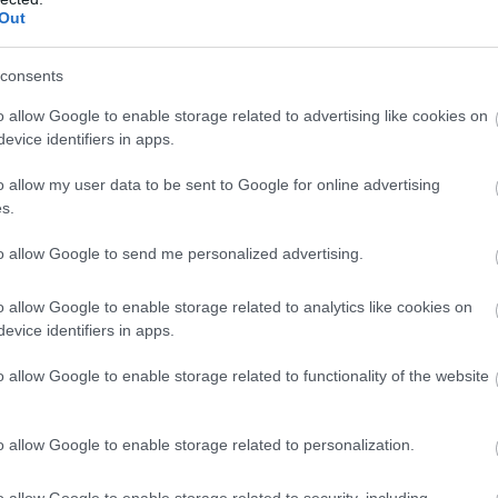
elent, hiszen a pünkösdi hétvége
Out
ünkösdhétfőből áll.
s az utazások, családi programok és tavaszi
consents
. Sokan ilyenkor keresnek szállást,
o allow Google to enable storage related to advertising like cookies on
őségeket vagy rövid belföldi utakat.
evice identifiers in apps.
zés várhatóan szintén gyakori keresés lesz,
H
o allow my user data to be sent to Google for online advertising
é
llási jelentésére, hanem a szabadnapok
s.
to allow Google to send me personalized advertising.
ományok pünkösdkor
o allow Google to enable storage related to analytics like cookies on
épi hagyomány is kapcsolódik. Ilyen
evice identifiers in apps.
amely régen ügyességi próbákhoz,
tt. A győztes egy időre különleges
o allow Google to enable storage related to functionality of the website
en.
o allow Google to enable storage related to personalization.
álynéjárás is, amely főként a
oz és jókívánságokhoz kapcsolódott. A
o allow Google to enable storage related to security, including