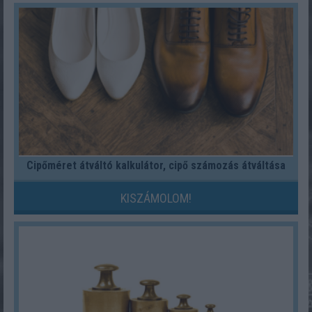
Cipőméret átváltó kalkulátor, cipő számozás átváltása
KISZÁMOLOM!