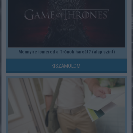
Mennyire ismered a Trónok harcát? (alap szint)
KISZÁMOLOM!