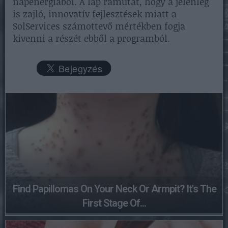
napenergiából. A lap rámutat, hogy a jelenleg
is zajló, innovatív fejlesztések miatt a
SolServices számottevő mértékben fogja
kivenni a részét ebből a programból.
Find Papillomas On Your Neck Or Armpit? It's The
First Stage Of...