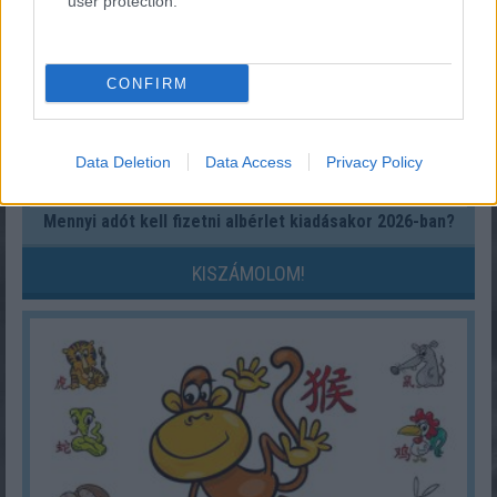
user protection.
CONFIRM
Data Deletion
Data Access
Privacy Policy
Mennyi adót kell fizetni albérlet kiadásakor 2026-ban?
KISZÁMOLOM!