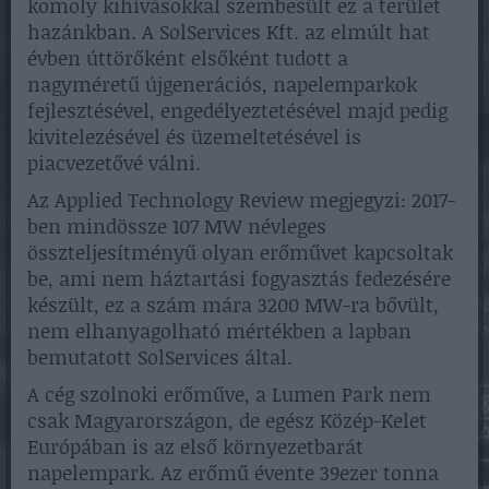
komoly kihívásokkal szembesült ez a terület
hazánkban. A SolServices Kft. az elmúlt hat
évben úttörőként elsőként tudott a
nagyméretű újgenerációs, napelemparkok
fejlesztésével, engedélyeztetésével majd pedig
kivitelezésével és üzemeltetésével is
piacvezetővé válni.
Az Applied Technology Review megjegyzi: 2017-
ben mindössze 107 MW névleges
összteljesítményű olyan erőművet kapcsoltak
be, ami nem háztartási fogyasztás fedezésére
készült, ez a szám mára 3200 MW-ra bővült,
nem elhanyagolható mértékben a lapban
bemutatott SolServices által.
A cég szolnoki erőműve, a Lumen Park nem
csak Magyarországon, de egész Közép-Kelet
Európában is az első környezetbarát
napelempark. Az erőmű évente 39ezer tonna