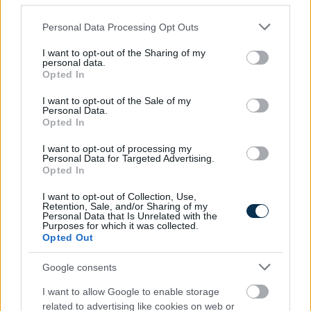
Please note that this website/app uses one or more Google
Personal Data Processing Opt Outs
services and may gather and store information including but
not limited to your visit or usage behaviour. You may click to
I want to opt-out of the Sharing of my
personal data.
grant or deny consent to Google and its third-party tags to
Opted In
use your data for below specified purposes in below Google
consent section.
I want to opt-out of the Sale of my
»
Personal Data.
És ezeket kiszámoltad már?
Opted In
I want to opt-out of processing my
Personal Data for Targeted Advertising.
Opted In
I want to opt-out of Collection, Use,
Retention, Sale, and/or Sharing of my
Personal Data that Is Unrelated with the
Purposes for which it was collected.
Opted Out
Google consents
I want to allow Google to enable storage
related to advertising like cookies on web or