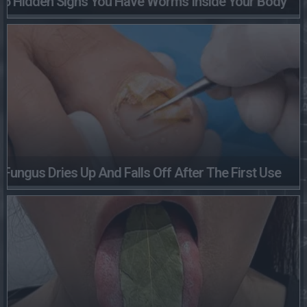
5 Hidden Signs You Have Worms Inside Your Body
Fungus Dries Up And Falls Off After The First Use