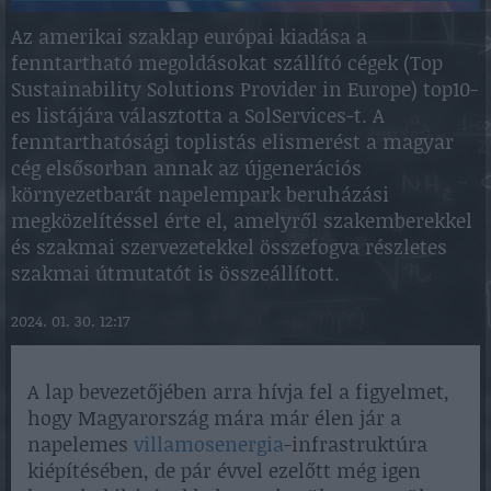
Az amerikai szaklap európai kiadása a
fenntartható megoldásokat szállító cégek (Top
Sustainability Solutions Provider in Europe) top10-
es listájára választotta a SolServices-t. A
fenntarthatósági toplistás elismerést a magyar
cég elsősorban annak az újgenerációs
környezetbarát napelempark beruházási
megközelítéssel érte el, amelyről szakemberekkel
és szakmai szervezetekkel összefogva részletes
szakmai útmutatót is összeállított.
2024. 01. 30. 12:17
A lap bevezetőjében arra hívja fel a figyelmet,
hogy Magyarország mára már élen jár a
napelemes
villamosenergia
-infrastruktúra
kiépítésében, de pár évvel ezelőtt még igen