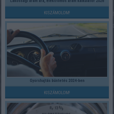
Lakossági áram ára, elektromos áram kalkulátor 2026
KISZÁMOLOM!
Gyorshajtás büntetés 2024-ben
KISZÁMOLOM!