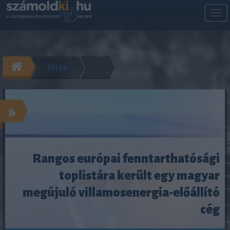
M
m
Hírek
»
Rangos európai fenntarthatósági
toplistára került egy magyar
megújuló villamosenergia-előállító
cég