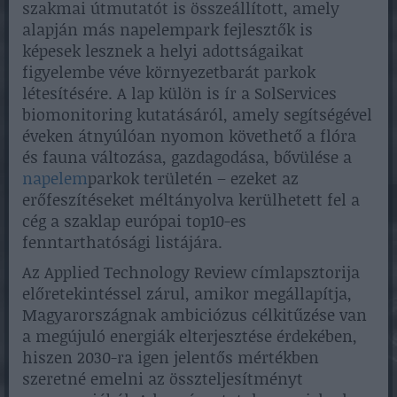
szakmai útmutatót is összeállított, amely
alapján más napelempark fejlesztők is
képesek lesznek a helyi adottságaikat
figyelembe véve környezetbarát parkok
létesítésére. A lap külön is ír a SolServices
biomonitoring kutatásáról, amely segítségével
éveken átnyúlóan nyomon követhető a flóra
és fauna változása, gazdagodása, bővülése a
napelem
parkok területén – ezeket az
erőfeszítéseket méltányolva kerülhetett fel a
cég a szaklap európai top10-es
fenntarthatósági listájára.
Az Applied Technology Review címlapsztorija
előretekintéssel zárul, amikor megállapítja,
Magyarországnak ambiciózus célkitűzése van
a megújuló energiák elterjesztése érdekében,
hiszen 2030-ra igen jelentős mértékben
szeretné emelni az összteljesítményt