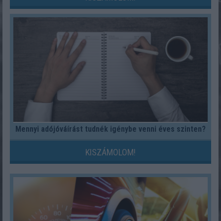
Mennyi adójóváírást tudnék igénybe venni éves szinten?
KISZÁMOLOM!