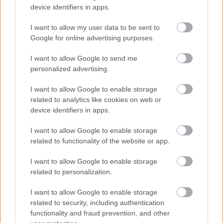
Segítség! Okostelefon-függő vagyok?
device identifiers in apps.
KISZÁMOLOM!
I want to allow my user data to be sent to
Google for online advertising purposes.
I want to allow Google to send me
personalized advertising.
I want to allow Google to enable storage
related to analytics like cookies on web or
device identifiers in apps.
I want to allow Google to enable storage
related to functionality of the website or app.
Fix számokkal lottózol? Most megtudhatod, nyertél
I want to allow Google to enable storage
volna-e valaha!
related to personalization.
KISZÁMOLOM!
I want to allow Google to enable storage
related to security, including authentication
functionality and fraud prevention, and other