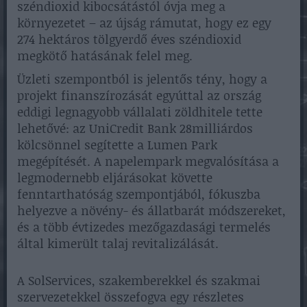
széndioxid kibocsátástól óvja meg a
környezetet – az újság rámutat, hogy ez egy
274 hektáros tölgyerdő éves széndioxid
megkötő hatásának felel meg.
Üzleti szempontból is jelentős tény, hogy a
projekt finanszírozását egyúttal az ország
eddigi legnagyobb vállalati zöldhitele tette
lehetővé: az UniCredit Bank 28milliárdos
kölcsönnel segítette a Lumen Park
megépítését. A napelempark megvalósítása a
legmodernebb eljárásokat követte
fenntarthatóság szempontjából, fókuszba
helyezve a növény- és állatbarát módszereket,
és a több évtizedes mezőgazdasági termelés
által kimerült talaj revitalizálását.
A SolServices, szakemberekkel és szakmai
szervezetekkel összefogva egy részletes