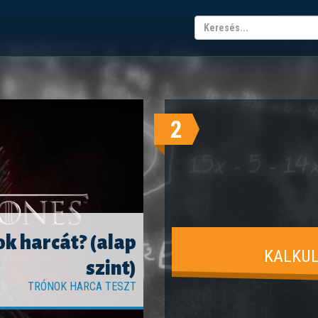
2
k harcát? (alap
KALKUL
szint)
TRÓNOK HARCA TESZT