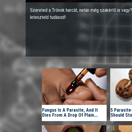
Szereted a Trónok harcát, netán még szakértő is vagy? 
leteszteld tudásod!
Fungus Is A Parasite, And It
5 Parasit
Dies From A Drop Of Plain...
Should Sto