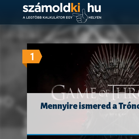
1
Mennyire ismered a Tróno