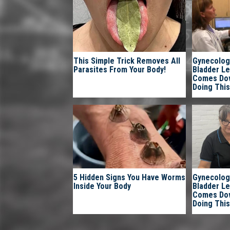
This Simple Trick Removes All
Gynecolog
Parasites From Your Body!
Bladder L
Comes Dow
Doing This
5 Hidden Signs You Have Worms
Gynecolog
Inside Your Body
Bladder L
Comes Dow
Doing This