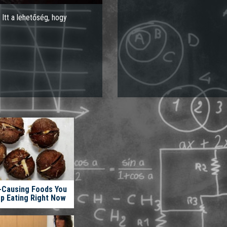
Itt a lehetőség, hogy
e-Causing Foods You
p Eating Right Now