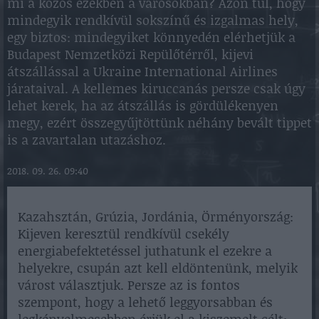
mi a közös ezekben a városokban? Azon túl, hogy
mindegyik rendkívül sokszínű és izgalmas hely,
egy biztos: mindegyiket könnyedén elérhetjük a
Budapest Nemzetközi Repülőtérről, kijevi
átszállással a Ukraine International Airlines
járataival. A kellemes kiruccanás persze csak úgy
lehet kerek, ha az átszállás is gördülékenyen
megy, ezért összegyűjtöttünk néhány bevált tippet
is a zavartalan utazáshoz.
2018. 09. 26. 09:40
Kazahsztán, Grúzia, Jordánia, Örményország:
Kijeven keresztül rendkívül csekély
energiabefektetéssel juthatunk el ezekre a
helyekre, csupán azt kell eldöntenünk, melyik
várost választjuk. Persze az is fontos
szempont, hogy a lehető leggyorsabban és
legkényelmesebben érjük el a kiszemelt célt: