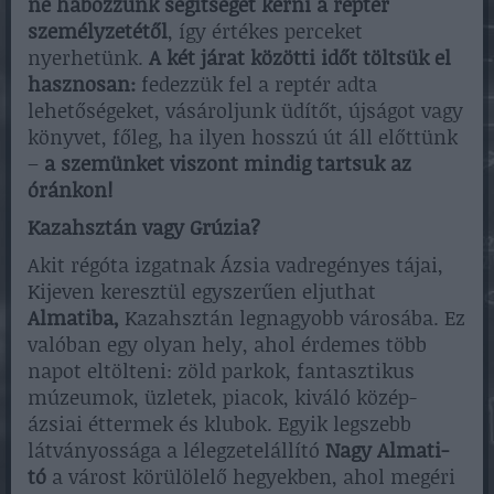
ne habozzunk segítséget kérni a reptér
személyzetétől
, így értékes perceket
nyerhetünk.
A két járat közötti időt töltsük el
hasznosan:
fedezzük fel a reptér adta
lehetőségeket, vásároljunk üdítőt, újságot vagy
könyvet, főleg, ha ilyen hosszú út áll előttünk
–
a szemünket viszont mindig tartsuk az
óránkon!
Kazahsztán vagy Grúzia?
Akit régóta izgatnak Ázsia vadregényes tájai,
Kijeven keresztül egyszerűen eljuthat
Almatiba,
Kazahsztán legnagyobb városába. Ez
valóban egy olyan hely, ahol érdemes több
napot eltölteni: zöld parkok, fantasztikus
múzeumok, üzletek, piacok, kiváló közép-
ázsiai éttermek és klubok. Egyik legszebb
látványossága a lélegzetelállító
Nagy Almati-
tó
a várost körülölelő hegyekben, ahol megéri