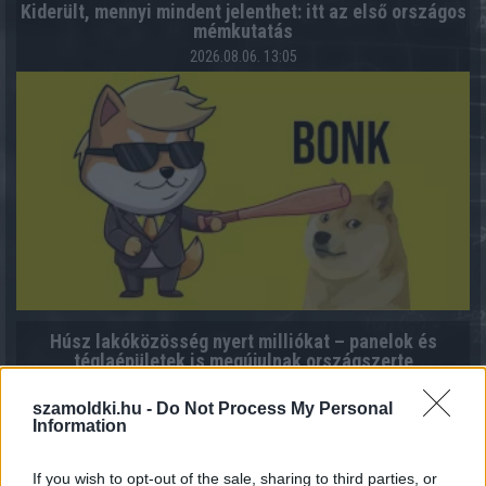
Kiderült, mennyi mindent jelenthet: itt az első országos
mémkutatás
2026.08.06. 13:05
Húsz lakóközösség nyert milliókat – panelok és
téglaépületek is megújulnak országszerte
2026.08.06. 13:00
szamoldki.hu -
Do Not Process My Personal
Information
If you wish to opt-out of the sale, sharing to third parties, or