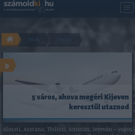
M
m
Hírek
Utazás
»
5 város, ahova megéri Kijeven
keresztül utaznod
Almati, Asztana, Tbiliszi, Ammán, Jereván – vajon