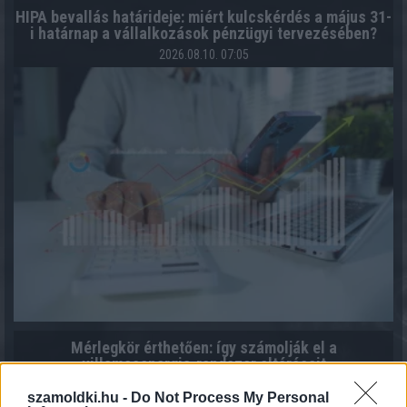
HIPA bevallás határideje: miért kulcskérdés a május 31-
i határnap a vállalkozások pénzügyi tervezésében?
2026.08.10. 07:05
Mérlegkör érthetően: így számolják el a
villamosenergia-rendszer eltéréseit
2026.08.10. 06:43
szamoldki.hu -
Do Not Process My Personal