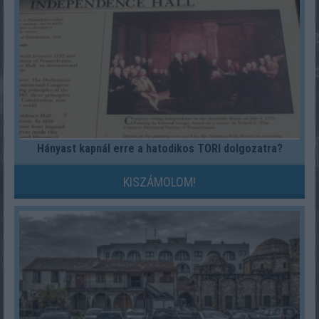
Hányast kapnál erre a hatodikos TÖRI dolgozatra?
KISZÁMOLOM!