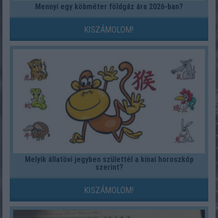
Mennyi egy köbméter földgáz ára 2026-ban?
KISZÁMOLOM!
Melyik állatövi jegyben születtél a kínai horoszkóp
szerint?
KISZÁMOLOM!