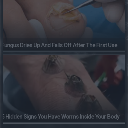
Fungus Dries Up And Falls Off After The First Use
5 Hidden Signs You Have Worms Inside Your Body