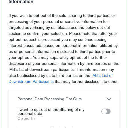
Information
If you wish to opt-out of the sale, sharing to third parties, or
processing of your personal or sensitive information for
targeted advertising by us, please use the below opt-out
section to confirm your selection. Please note that after your
opt-out request is processed you may continue seeing
interest-based ads based on personal information utilized by
us or personal information disclosed to third parties prior to
your opt-out. You may separately opt-out of the further
disclosure of your personal information by third parties on the
IAB’s list of downstream participants. This information may
also be disclosed by us to third parties on the
IAB’s List of
Downstream Participants
that may further disclose it to other
third parties.
A DÁP tökéletesen helyettesíti a személyi igazolványt?
Please note that this website/app uses one or more Google
Personal Data Processing Opt Outs
2026.08.09. 09:14
services and may gather and store information including but
not limited to your visit or usage behaviour. You may click to
I want to opt-out of the Sharing of my
personal data.
grant or deny consent to Google and its third-party tags to
Opted In
use your data for below specified purposes in below Google
consent section.