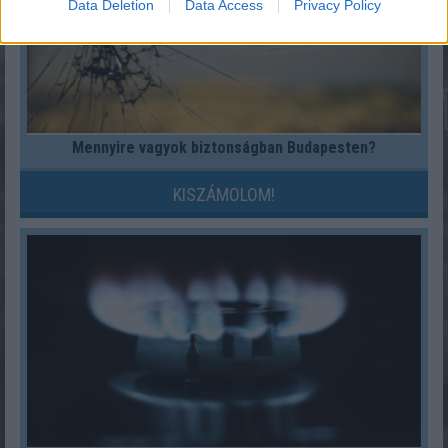
Data Deletion
Data Access
Privacy Policy
Mennyire vagyok biztonságban Budapesten?
KISZÁMOLOM!