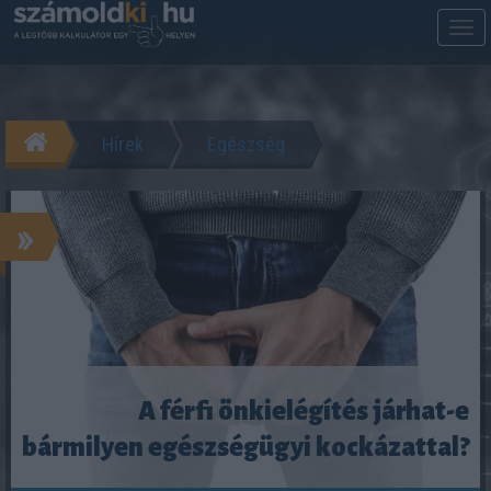
M
m
Hírek
Egészség
»
A férfi önkielégítés járhat-e
bármilyen egészségügyi kockázattal?