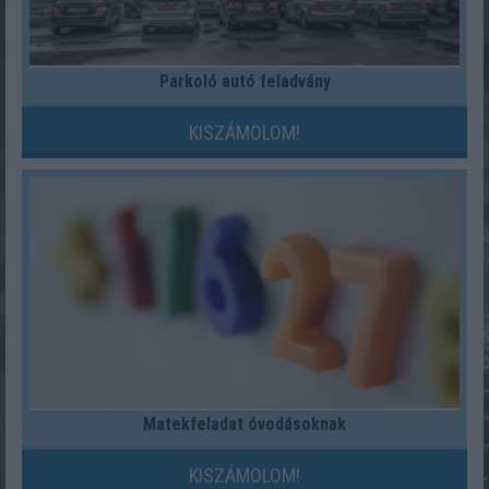
Parkoló autó feladvány
KISZÁMOLOM!
Matekfeladat óvodásoknak
KISZÁMOLOM!