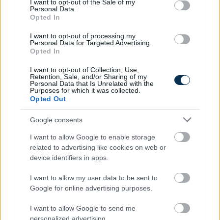
I want to opt-out of the Sale of my
Personal Data.
Opted In
I want to opt-out of processing my
Personal Data for Targeted Advertising.
Opted In
I want to opt-out of Collection, Use,
Retention, Sale, and/or Sharing of my
Personal Data that Is Unrelated with the
Purposes for which it was collected.
Opted Out
Google consents
A legtöbb mikroműanyag az eldobható ételdobozokból
kerül az ebédünkbe
I want to allow Google to enable storage
related to advertising like cookies on web or
2026.08.09. 09:00
device identifiers in apps.
I want to allow my user data to be sent to
Google for online advertising purposes.
I want to allow Google to send me
personalized advertising.