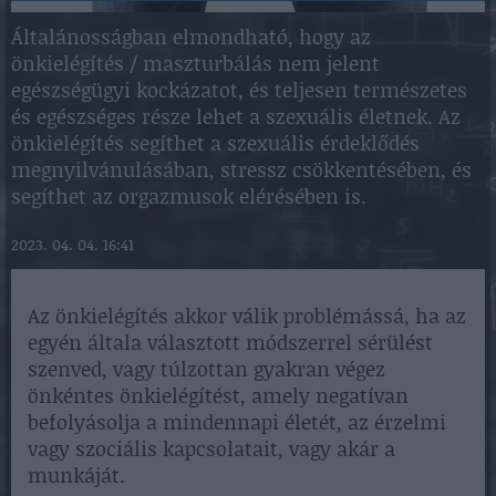
Általánosságban elmondható, hogy az
önkielégítés / maszturbálás nem jelent
egészségügyi kockázatot, és teljesen természetes
és egészséges része lehet a szexuális életnek. Az
önkielégítés segíthet a szexuális érdeklődés
megnyilvánulásában, stressz csökkentésében, és
segíthet az orgazmusok elérésében is.
2023. 04. 04. 16:41
Az önkielégítés akkor válik problémássá, ha az
egyén általa választott módszerrel sérülést
szenved, vagy túlzottan gyakran végez
önkéntes önkielégítést, amely negatívan
befolyásolja a mindennapi életét, az érzelmi
vagy szociális kapcsolatait, vagy akár a
munkáját.