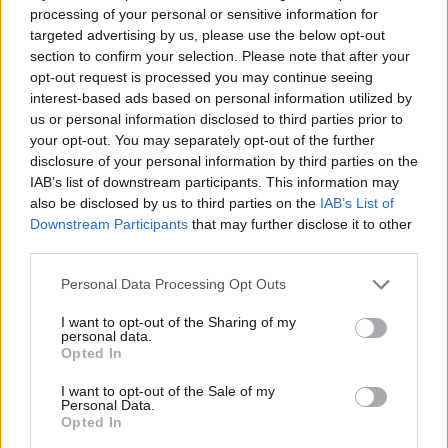
processing of your personal or sensitive information for
targeted advertising by us, please use the below opt-out
section to confirm your selection. Please note that after your
opt-out request is processed you may continue seeing
interest-based ads based on personal information utilized by
us or personal information disclosed to third parties prior to
your opt-out. You may separately opt-out of the further
disclosure of your personal information by third parties on the
IAB’s list of downstream participants. This information may
also be disclosed by us to third parties on the
IAB’s List of
Downstream Participants
that may further disclose it to other
Húsz lakóközösség nyert milliókat – panelok és
third parties.
téglaépületek is megújulnak országszerte
2026.08.06. 13:00
Please note that this website/app uses one or more Google
Personal Data Processing Opt Outs
services and may gather and store information including but
not limited to your visit or usage behaviour. You may click to
I want to opt-out of the Sharing of my
personal data.
grant or deny consent to Google and its third-party tags to
Opted In
use your data for below specified purposes in below Google
consent section.
I want to opt-out of the Sale of my
Personal Data.
Opted In