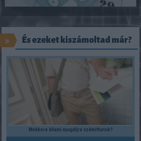
»
És ezeket kiszámoltad már?
Mekkora állami nyugdíjra számíthatok?