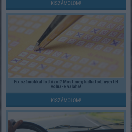
KISZÁMOLOM!
Fix számokkal lottózol? Most megtudhatod, nyertél
volna-e valaha!
KISZÁMOLOM!