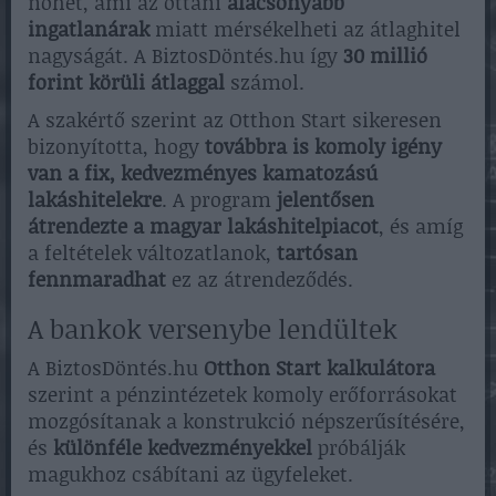
nőhet, ami az ottani
alacsonyabb
ingatlanárak
miatt mérsékelheti az átlaghitel
nagyságát. A BiztosDöntés.hu így
30 millió
forint körüli átlaggal
számol.
A szakértő szerint az Otthon Start sikeresen
bizonyította, hogy
továbbra is komoly igény
van a fix, kedvezményes kamatozású
lakáshitelekre
. A program
jelentősen
átrendezte a magyar lakáshitelpiacot
, és amíg
a feltételek változatlanok,
tartósan
fennmaradhat
ez az átrendeződés.
A bankok versenybe lendültek
A BiztosDöntés.hu
Otthon Start kalkulátora
szerint a pénzintézetek komoly erőforrásokat
mozgósítanak a konstrukció népszerűsítésére,
és
különféle kedvezményekkel
próbálják
magukhoz csábítani az ügyfeleket.