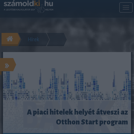
M
m
Hírek
»
A piaci hitelek helyét átveszi az
Otthon Start program