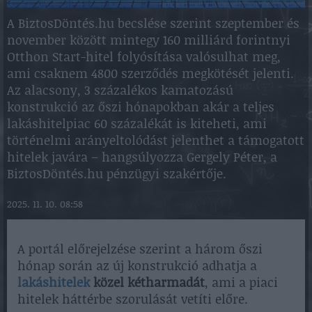
A BiztosDöntés.hu becslése szerint szeptember és
november között mintegy 160 milliárd forintnyi
Otthon Start-hitel folyósítása valósulhat meg,
ami csaknem 4800 szerződés megkötését jelenti.
Az alacsony, 3 százalékos kamatozású
konstrukció az őszi hónapokban akár a teljes
lakáshitelpiac 60 százalékát is kiteheti, ami
történelmi arányeltolódást jelenthet a támogatott
hitelek javára – hangsúlyozza Gergely Péter, a
BiztosDöntés.hu pénzügyi szakértője.
2025. 11. 10. 08:58
A portál előrejelzése szerint a három őszi
hónap során az új konstrukció adhatja a
lakáshitelek
közel kétharmadát
, ami a piaci
hitelek háttérbe szorulását vetíti előre.