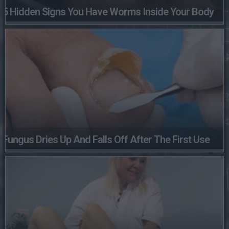
5 Hidden Signs You Have Worms Inside Your Body
Fungus Dries Up And Falls Off After The First Use