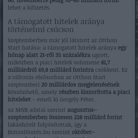
60
,
novemberre pedig 70–80 milliárd forint
lehet a kifizetés.
A támogatott hitelek aránya
történelmi csúcson
Szeptemberben már jól látszott az Otthon
Start hatása: a támogatott hitelek aránya
egy
hónap alatt 21-ről 35 százalékra
ugrott,
miközben a piaci hitelek volumene
81,7
milliárdról 69,8 milliárd forintra
csökkent. Ez
a változás elsősorban az Otthon Start
szeptemberi
20 milliárdos megjelenésének
köszönhető, amely
részben kiszorította a piaci
hiteleket
– emeli ki Gergely Péter.
Az MNB adatai szerint
augusztus–
szeptemberben összesen 228 milliárd forint
lakáshitelt folyósítottak, így a
BiztosDöntés.hu szerint
október–