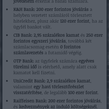
jövedelem
érkezik a banki számlára.
K&H Bank:
200 ezer forintos jóváírás
a
helyben vezetett számláról törlesztett
hitelekhez, plusz akár
120 ezer forint
, ha az
ügyfél bankot vált.
CIB Bank:
2,95 százalékos kamat
és
250 ezer
forintos egyszeri jóváírás
, továbbá két
számlacsomag esetén
0 forintos
számlavezetés
a futamidő végéig.
OTP Bank:
az ügyfelek számára
egyéves
türelmi idő
is elérhető, amely alatt csak
kamatot kell fizetni.
UniCredit Bank:
2,9 százalékos kamat
,
valamint
egy havi törlesztőrészlet
visszatérítése
, de legalább
100 ezer forint
.
Raiffeisen Bank:
200 ezer forintos jóváírás
,
és
kedvezmények az induló költségeknél
.