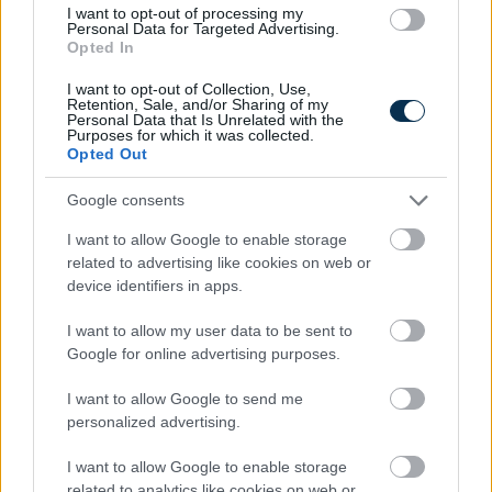
I want to opt-out of processing my
Personal Data for Targeted Advertising.
Opted In
I want to opt-out of Collection, Use,
Retention, Sale, and/or Sharing of my
Elfelejtetted, meddig parkolsz? már a telefonod
Personal Data that Is Unrelated with the
kezdőképernyőjén is láthatod
Purposes for which it was collected.
Opted Out
2026.08.06. 12:50
Google consents
I want to allow Google to enable storage
related to advertising like cookies on web or
device identifiers in apps.
I want to allow my user data to be sent to
Google for online advertising purposes.
I want to allow Google to send me
personalized advertising.
I want to allow Google to enable storage
related to analytics like cookies on web or