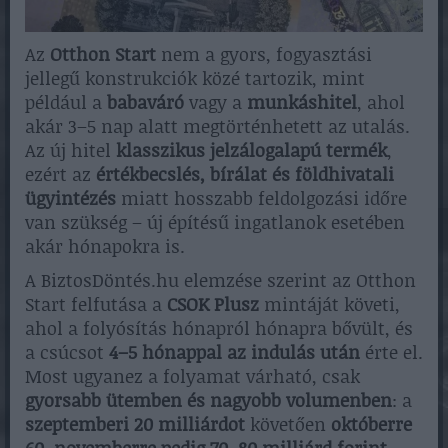
Az
Otthon Start
nem a gyors, fogyasztási
jellegű konstrukciók közé tartozik, mint
például a
babaváró
vagy a
munkáshitel
, ahol
akár 3–5 nap alatt megtörténhetett az utalás.
Az új hitel
klasszikus jelzálogalapú termék
,
ezért az
értékbecslés, bírálat és földhivatali
ügyintézés
miatt hosszabb feldolgozási időre
van szükség – új építésű ingatlanok esetében
akár hónapokra is.
A BiztosDöntés.hu elemzése szerint az Otthon
Start felfutása a
CSOK Plusz
mintáját követi,
ahol a folyósítás hónapról hónapra bővült, és
a csúcsot
4–5 hónappal az indulás után
érte el.
Most ugyanez a folyamat várható, csak
gyorsabb ütemben és nagyobb volumenben
: a
szeptemberi 20 milliárdot
követően
októberre