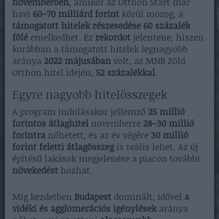
novemberben
, amikor az Otthon Start már
havi
60–70 milliárd forint
körül mozog, a
támogatott hitelek részesedése 60 százalék
fölé
emelkedhet. Ez
rekordot
jelentene, hiszen
korábban a támogatott hitelek legnagyobb
aránya
2022 májusában
volt, az MNB Zöld
Otthon hitel idején,
52 százalékkal
.
Egyre nagyobb hitelösszegek
A program indulásakor jellemző
25 millió
forintos átlaghitel
novemberre
28–30 millió
forintra
nőhetett, és az év végére
30 millió
forint feletti átlagösszeg
is reális lehet. Az új
építésű lakások megjelenése a piacon további
növekedést
hozhat.
Míg kezdetben
Budapest
dominált, idővel
a
vidéki és agglomerációs igénylések
aránya