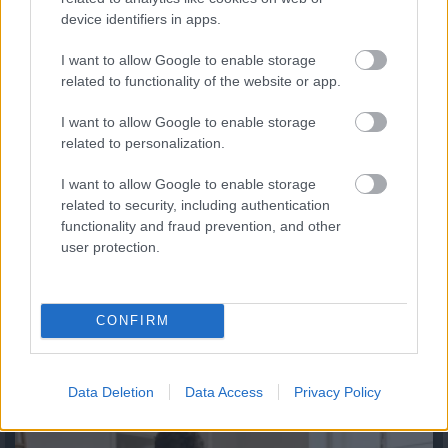
Így használd jól a TikTokot utazástervezéshez
device identifiers in apps.
2026.08.06. 11:34
I want to allow Google to enable storage
related to functionality of the website or app.
I want to allow Google to enable storage
related to personalization.
I want to allow Google to enable storage
related to security, including authentication
functionality and fraud prevention, and other
user protection.
CONFIRM
Mennyibe kerül az albérlet? Albérlet árak Budapesten,
Szegeden, Debrecenben és Nyíregyházán
Data Deletion
Data Access
Privacy Policy
2026.08.06. 10:52