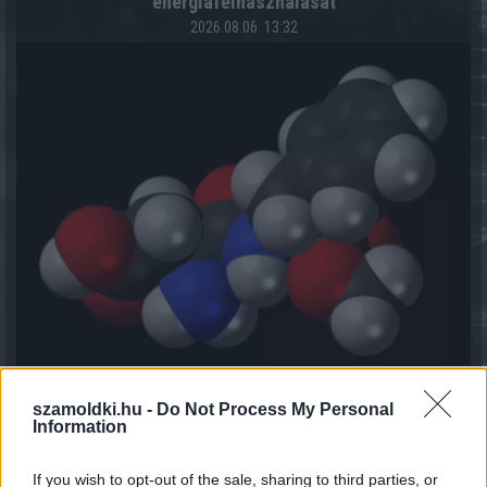
energiafelhasználását
2026.08.06. 13:32
Kiderült, mennyi mindent jelenthet: itt az első országos
szamoldki.hu -
Do Not Process My Personal
Information
mémkutatás
2026.08.06. 13:05
If you wish to opt-out of the sale, sharing to third parties, or