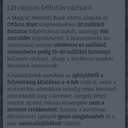
Látványos felfutás várható
A Magyar Nemzeti Bank adatai alapján az
Otthon Start
szeptemberben
20 milliárd
forintos
folyósítással indult, mintegy
850
szerződés
teljesítésével. A BiztosDöntés.hu
számításai szerint
októberre 60 milliárd
,
novemberre pedig 70–80 milliárd forintnyi
kifizetés várható, ahogy a korábban beadott
kérelmek lezárulnak.
A lakáshitelek esetében az
igényléstől a
folyósításig általában 4–6 hét
telik el, ezért a
statisztikai adatokban mindig némi késéssel
mutatkozik meg a kereslet. Gergely Péter
szerint az első roham lecsengése
nem a
kereslet csökkenését
, hanem a korábban
elhalasztott igények
gyors megjelenését
és a
piac
normalizálódását
tükrözi.