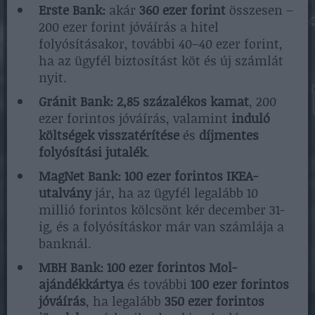
Erste Bank:
akár
360 ezer forint
összesen –
200 ezer forint jóváírás a hitel
folyósításakor, további 40–40 ezer forint,
ha az ügyfél biztosítást köt és új számlát
nyit.
Gránit Bank:
2,85 százalékos kamat
, 200
ezer forintos jóváírás, valamint
induló
költségek visszatérítése
és
díjmentes
folyósítási jutalék
.
MagNet Bank:
100 ezer forintos IKEA-
utalvány
jár, ha az ügyfél legalább 10
millió forintos kölcsönt kér december 31-
ig, és a folyósításkor már van számlája a
banknál.
MBH Bank:
100 ezer forintos Mol-
ajándékkártya
és további
100 ezer forintos
jóváírás
, ha legalább
350 ezer forintos