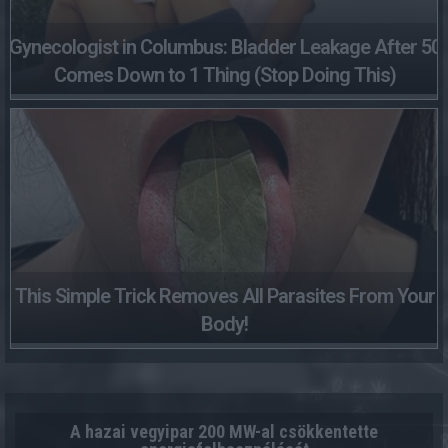
Gynecologist in Columbus: Bladder Leakage After 50
Comes Down to 1 Thing (Stop Doing This)
This Simple Trick Removes All Parasites From Your
Body!
A hazai vegyipar 200 MW-al csökkentette