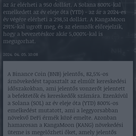
az ár elérheti a 950 dollárt. A Solana 800%-kal
emelkedett az év eleje óta (YTD) - az ár a 2024-es
év végére elérheti a 298,51 dollárt. A KangaMoon
291%-kal ugrott meg, és az elemzők előrejelzik,
hogy a bevezetéskor akár 5,000%-kal is
megugorhat.
2024. 04. 05. 10:08
A Binance Coin (BNB) jelentős, 82,5%-os
árnövekedést tapasztalt az elmúlt kereskedési
időszakokban, ami jelentős vonzerőt jelentett
a befektetők és kereskedők számára. Ezenkívül
a Solana (SOL) az év eleje óta (YTD) 800%-os
emelkedést mutatott, ami a leggyorsabban
növekvő DeFi érmék közé emelte. Azonban
hamarosan a KangaMoon (KANG) növekedési
üteme is megelőzheti őket, amely jelentős