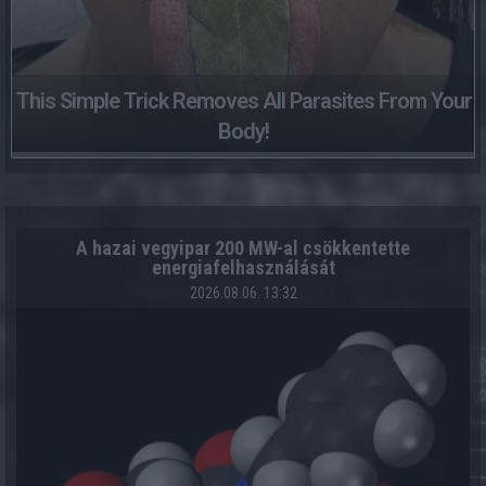
This Simple Trick Removes All Parasites From Your
Body!
A hazai vegyipar 200 MW-al csökkentette
energiafelhasználását
2026.08.06. 13:32