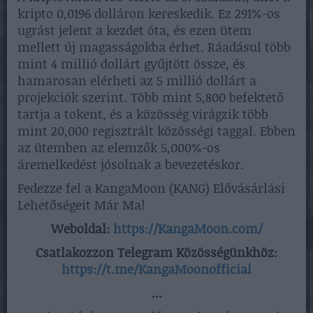
kripto 0,0196 dolláron kereskedik. Ez 291%-os
ugrást jelent a kezdet óta, és ezen ütem
mellett új magasságokba érhet. Ráadásul több
mint 4 millió dollárt gyűjtött össze, és
hamarosan elérheti az 5 millió dollárt a
projekciók szerint. Több mint 5,800 befektető
tartja a tokent, és a közösség virágzik több
mint 20,000 regisztrált közösségi taggal. Ebben
az ütemben az elemzők 5,000%-os
áremelkedést jósolnak a bevezetéskor.
Fedezze fel a KangaMoon (KANG) Elővásárlási
Lehetőségeit Már Ma!
Weboldal:
https://KangaMoon.com/
Csatlakozzon Telegram Közösségünkhöz:
https://t.me/KangaMoonofficial
...