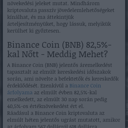
növekedési jeleket mutat. Mindhárom
kriptovaluta passzív jövedelemlehetőségeket
kínálhat, és ma áttekintjük
árteljesítményüket, hogy lássuk, melyikük
kerülhet ki győztesen.
Binance Coin (BNB) 82,5%-
kal Nőtt - Meddig Mehet?
A Binance Coin (BNB) jelentős áremelkedést
tapasztalt az elmúlt kereskedési időszakok
során, ami növelte a befektetők és kereskedők
érdeklődését. Ezenkívül a
Binance Coin
árfolyama
az elmúlt évben 82,5%-kal
emelkedett, az elmúlt 30 nap során pedig
40,5%-os értéknövekedést ért el.
Ráadásul a Binance Coin kriptovaluta az
elmúlt héten jelentős ugrást mutatott, amikor
az árfolyam 567 dollárról 618 dollárra