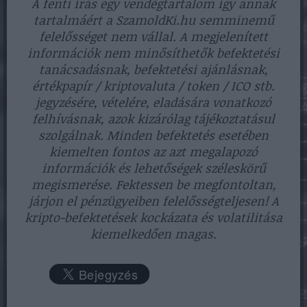
A fenti írás egy vendégtartalom így annak
tartalmáért a SzamoldKi.hu semminemű
felelősséget nem vállal. A megjelenített
információk nem minősíthetők befektetési
tanácsadásnak, befektetési ajánlásnak,
értékpapír / kriptovaluta / token / ICO stb.
jegyzésére, vételére, eladására vonatkozó
felhívásnak, azok kizárólag tájékoztatásul
szolgálnak. Minden befektetés esetében
kiemelten fontos az azt megalapozó
információk és lehetőségek széleskörű
megismerése. Fektessen be megfontoltan,
járjon el pénzügyeiben felelősségteljesen! A
kripto-befektetések kockázata és volatilitása
kiemelkedően magas.