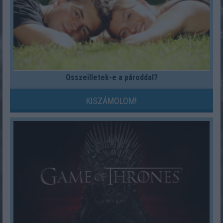
Összeilletek-e a pároddal?
KISZÁMOLOM!