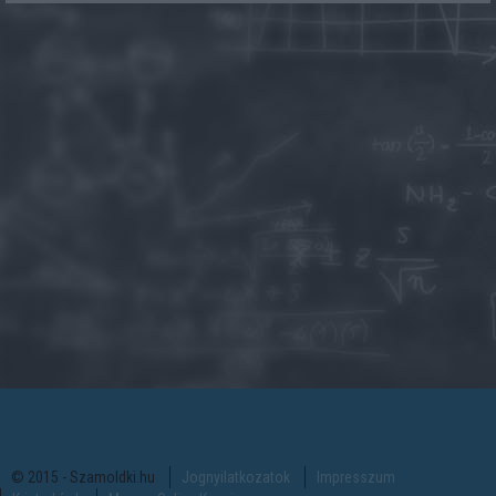
© 2015 - Szamoldki.hu
Jognyilatkozatok
Impresszum