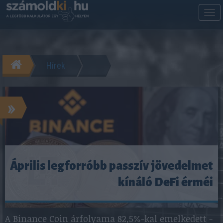
M
m
Hírek
»
Április legforróbb passzív jövedelmet
kínáló DeFi érméi
A Binance Coin árfolyama 82,5%-kal emelkedett -