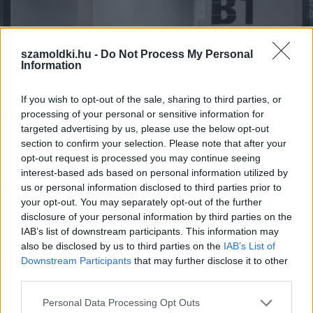
szamoldki.hu -
Do Not Process My Personal
Information
If you wish to opt-out of the sale, sharing to third parties, or
processing of your personal or sensitive information for
targeted advertising by us, please use the below opt-out
section to confirm your selection. Please note that after your
opt-out request is processed you may continue seeing
interest-based ads based on personal information utilized by
Így használd jól a TikTokot utazástervezéshez
us or personal information disclosed to third parties prior to
2026.08.06. 11:34
your opt-out. You may separately opt-out of the further
disclosure of your personal information by third parties on the
IAB’s list of downstream participants. This information may
also be disclosed by us to third parties on the
IAB’s List of
Downstream Participants
that may further disclose it to other
third parties.
Please note that this website/app uses one or more Google
Personal Data Processing Opt Outs