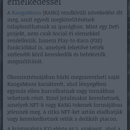
emelkedéssel
A
KangaMoon
(KANG) rendkívüli növekedést élt
meg, amit egyedi megközelítésének
tulajdoníthatunk az iparágban. Mint egy DeFi
projekt, nem csak Social-Fi elemekkel
rendelkezik, hanem Play-to-Earn (P2E)
funkciókkal is, amelyek lehetővé tették
szélesebb körű kereskedők és befektetők
megszólítását.
Ökoszisztémájában bárki megszerezheti saját
KangaMoon karakterét, ahol lényegében
egymás ellen harcolhatnak vagy tornákban
vehetnek részt. Ezzel jutalmakat kereshetnek,
amelyek NFT-k vagy KANG tokenek formájában
jelennek meg. A ritka NFT-ket aztán eladhatják
vagy kereskedhetnek velük a dedikált piacon.
A kriptovaluta ICO elérte az 5. szakaszt, ahol a