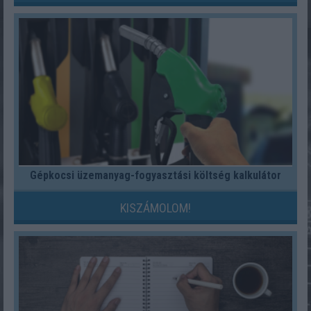
Gépkocsi üzemanyag-fogyasztási költség kalkulátor
KISZÁMOLOM!