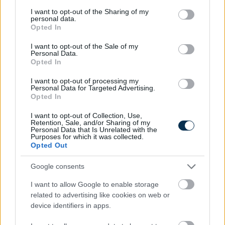
services and may gather and store information including but
not limited to your visit or usage behaviour. You may click to
I want to opt-out of the Sharing of my
personal data.
grant or deny consent to Google and its third-party tags to
Opted In
use your data for below specified purposes in below Google
consent section.
I want to opt-out of the Sale of my
Personal Data.
Opted In
Mennyibe kerül az albérlet? Albérlet árak Budapesten,
I want to opt-out of processing my
Personal Data for Targeted Advertising.
Szegeden, Debrecenben és Nyíregyházán
Opted In
2026.08.06. 10:52
I want to opt-out of Collection, Use,
Retention, Sale, and/or Sharing of my
Personal Data that Is Unrelated with the
Purposes for which it was collected.
Opted Out
Google consents
I want to allow Google to enable storage
related to advertising like cookies on web or
device identifiers in apps.