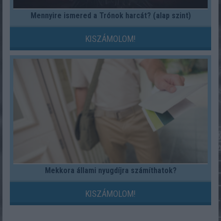
Mennyire ismered a Trónok harcát? (alap szint)
KISZÁMOLOM!
Mekkora állami nyugdíjra számíthatok?
KISZÁMOLOM!