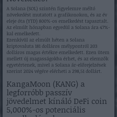
A Solana (SOL) szintén figyelemre méltó
növekedést mutatott a grafikonokon, és az év
eleje óta (YTD) 800%-os emelkedést tapasztalt.
Az elmúlt hónapban egyedül a Solana ára 47%-
kal emelkedett.
Ezenkívül az elmúlt héten a Solana
kriptovaluta 181 dolláros mélypontról 203
dolláros magas értékre emelkedett. Ezen ütem
mellett új magasságokba érhet, és az elemzők
egyetértenek, mivel a Solana ár-előrejelzések
szerint 2024 végére elérheti a 298,51 dollárt.
KangaMoon (KANG) a
legforróbb passzív
jövedelmet kínáló DeFi coin
5,000%-os potenciális